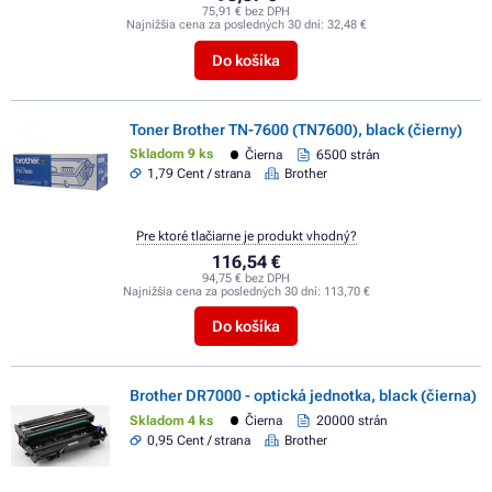
75,91 € bez DPH
Najnižšia cena za posledných 30 dní:
32,48 €
Do košíka
Toner Brother TN-7600 (TN7600), black (čierny)
Skladom 9 ks
Čierna
6500 strán
1,79 Cent / strana
Brother
Pre ktoré tlačiarne je produkt vhodný?
116,54 €
94,75 € bez DPH
Najnižšia cena za posledných 30 dní:
113,70 €
Do košíka
Brother DR7000 - optická jednotka, black (čierna)
Skladom 4 ks
Čierna
20000 strán
0,95 Cent / strana
Brother