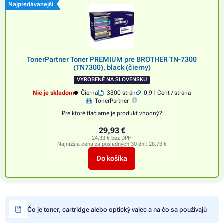
Najpredávanejší
TonerPartner Toner PREMIUM pre BROTHER TN-7300
(TN7300), black (čierny)
VYROBENÉ NA SLOVENSKU
Nie je skladom
Čierna
3300 strán
0,91 Cent / strana
TonerPartner
Pre ktoré tlačiarne je produkt vhodný?
29,93 €
24,33 € bez DPH
Najnižšia cena za posledných 30 dní:
28,73 €
Do košíka
Čo je toner, cartridge alebo optický valec a na čo sa používajú