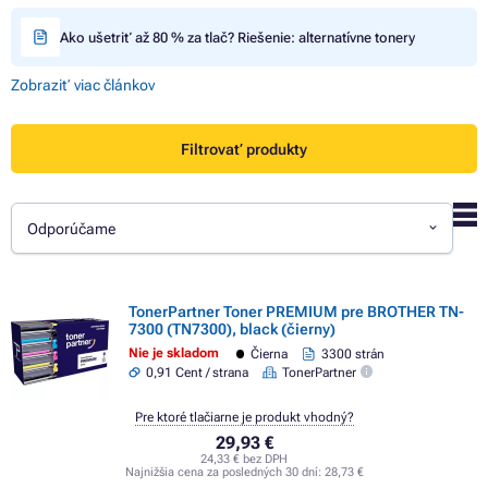
Ako ušetriť až 80 % za tlač? Riešenie: alternatívne tonery
Zobraziť viac článkov
Filtrovať produkty
Odporúčame
TonerPartner Toner PREMIUM pre BROTHER TN-
7300 (TN7300), black (čierny)
Nie je skladom
Čierna
3300 strán
0,91 Cent / strana
TonerPartner
Pre ktoré tlačiarne je produkt vhodný?
29,93 €
24,33 € bez DPH
Najnižšia cena za posledných 30 dní:
28,73 €