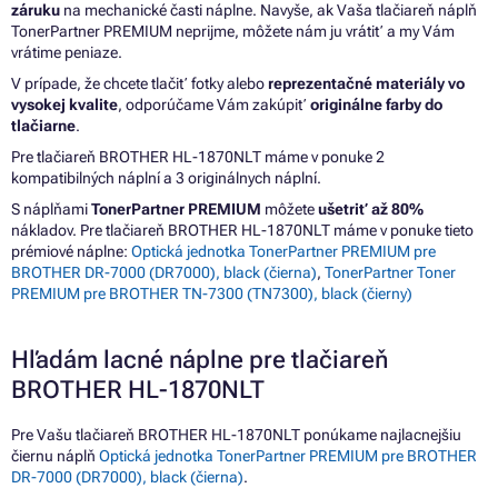
záruku
na mechanické časti náplne. Navyše, ak Vaša tlačiareň náplň
TonerPartner PREMIUM neprijme, môžete nám ju vrátiť a my Vám
vrátime peniaze.
V prípade, že chcete tlačiť fotky alebo
reprezentačné materiály vo
vysokej kvalite
, odporúčame Vám zakúpiť
originálne farby do
tlačiarne
.
Pre tlačiareň BROTHER HL-1870NLT máme v ponuke 2
kompatibilných náplní a 3 originálnych náplní.
S náplňami
TonerPartner PREMIUM
môžete
ušetriť až 80%
nákladov. Pre tlačiareň BROTHER HL-1870NLT máme v ponuke tieto
prémiové náplne:
Optická jednotka TonerPartner PREMIUM pre
BROTHER DR-7000 (DR7000), black (čierna)
,
TonerPartner Toner
PREMIUM pre BROTHER TN-7300 (TN7300), black (čierny)
Hľadám lacné náplne pre tlačiareň
BROTHER HL-1870NLT
Pre Vašu tlačiareň BROTHER HL-1870NLT ponúkame najlacnejšiu
čiernu náplň
Optická jednotka TonerPartner PREMIUM pre BROTHER
DR-7000 (DR7000), black (čierna)
.