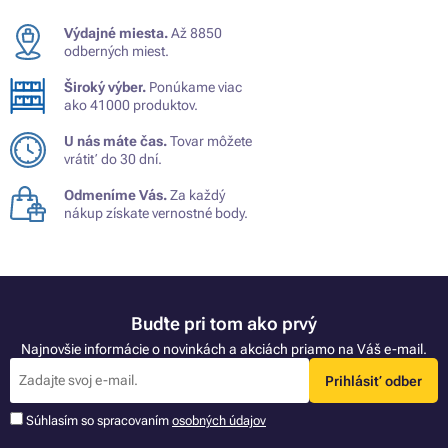
Výdajné miesta.
Až 8850
odberných miest.
Široký výber.
Ponúkame viac
ako 41000 produktov.
U nás máte čas.
Tovar môžete
vrátiť do 30 dní.
Odmeníme Vás.
Za každý
nákup získate vernostné body.
Buďte pri tom ako prvý
Najnovšie informácie o novinkách a akciách priamo na Váš e-mail.
Prihlásiť odber
Súhlasím so spracovaním
osobných údajov