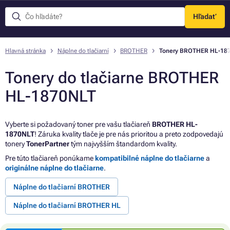
Hľadať
Menu
Hlavná stránka
Náplne do tlačiarní
BROTHER
Tonery BROTHER HL-18
Tonery do tlačiarne BROTHER
HL-1870NLT
Vyberte si požadovaný toner pre vašu tlačiareň
BROTHER HL-
1870NLT
! Záruka kvality tlače je pre nás prioritou a preto zodpovedajú
tonery
TonerPartner
tým najvyšším štandardom kvality.
Pre túto tlačiareň ponúkame
kompatibilné náplne do tlačiarne
a
originálne náplne do tlačiarne
.
Náplne do tlačiarní BROTHER
Náplne do tlačiarní BROTHER HL