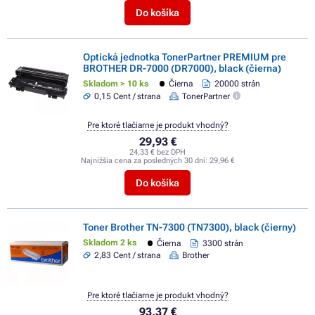
Do košíka
Optická jednotka TonerPartner PREMIUM pre
BROTHER DR-7000 (DR7000), black (čierna)
Skladom > 10 ks
Čierna
20000 strán
0,15 Cent / strana
TonerPartner
Pre ktoré tlačiarne je produkt vhodný?
29,93 €
24,33 € bez DPH
Najnižšia cena za posledných 30 dní:
29,96 €
Do košíka
Toner Brother TN-7300 (TN7300), black (čierny)
Skladom 2 ks
Čierna
3300 strán
2,83 Cent / strana
Brother
Pre ktoré tlačiarne je produkt vhodný?
93,37 €