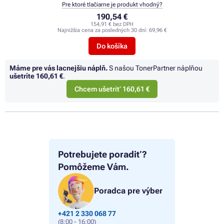
Pre ktoré tlačiarne je produkt vhodný?
190,54 €
154,91 € bez DPH
Najnižšia cena za posledných 30 dní:
69,96 €
Do košíka
Máme pre vás lacnejšiu náplň.
S našou TonerPartner náplňou
ušetríte
160,61 €
.
Chcem ušetriť 160,61 €
Potrebujete poradiť?
Pomôžeme Vám.
Poradca pre výber
+421 2 330 068 77
(8:00 - 16:00)