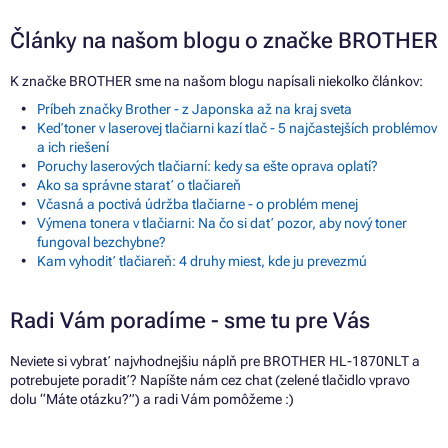
Články na našom blogu o značke BROTHER
K značke BROTHER sme na našom blogu napísali niekoľko článkov:
Príbeh značky Brother - z Japonska až na kraj sveta
Keď toner v laserovej tlačiarni kazí tlač - 5 najčastejších problémov
a ich riešení
Poruchy laserových tlačiarní: kedy sa ešte oprava oplatí?
Ako sa správne starať o tlačiareň
Včasná a poctivá údržba tlačiarne - o problém menej
Výmena tonera v tlačiarni: Na čo si dať pozor, aby nový toner
fungoval bezchybne?
Kam vyhodiť tlačiareň: 4 druhy miest, kde ju prevezmú
Radi Vám poradíme - sme tu pre Vás
Neviete si vybrať najvhodnejšiu náplň pre BROTHER HL-1870NLT a
potrebujete poradiť? Napíšte nám cez chat (zelené tlačidlo vpravo
dolu “Máte otázku?”) a radi Vám pomôžeme :)