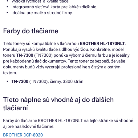
Vysoká rýchlosť a kvalita tlače.
Integrovaná sieťová karta pre ľahké zdieľanie.
Ideálna pre malé a stredné firmy.
Farby do tlačiarne
Tieto tonery sú kompatibilné s tlačiarňou
BROTHER HL-1870NLT
.
Ponúkajú vysokú kvalitu tlače s dlhou výdržou. Konkrétne, model
toneru
TN-7300
(TN7300) ponúka výbornú čiernu farbu a je ideálny
pre každodennú tlač dokumentov. Tento toner zabezpečí, že vaše
dokumenty budú vždy vyzerajú profesionálne s čistým a ostrým
textom.
TN-7300
(TN7300), čierny, 3300 strán
Tieto náplne sú vhodné aj do ďalších
tlačiarní
Farby do tlačiarne BROTHER HL-1870NLT na tejto stránke sú vhodné
aj pre nasledovné tlačiarne:
BROTHER DCP-8020