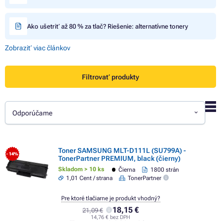
Ako ušetriť až 80 % za tlač? Riešenie: alternatívne tonery
Zobraziť viac článkov
Filtrovať produkty
Odporúčame
Toner SAMSUNG MLT-D111L (SU799A) -
- 14%
TonerPartner PREMIUM, black (čierny)
Skladom > 10 ks
Čierna
1800 strán
1,01 Cent / strana
TonerPartner
Pre ktoré tlačiarne je produkt vhodný?
18,15 €
21,09 €
14,76 € bez DPH