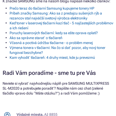
K značke SAMSUNG sme na našom blogu napísali niekoľko článkov:
Prečo teraz do tlačiarní Samsung kupujeme tonery HP
Príbeh značky Samsung: Ako sa z predajcu sušených rýb a
rezancov stal najväčší svetový výrobca elektroniky
Keď toner v laserovej tlačiarni kazí tlač - 5 najčastejších problémov
a ich riešení
Poruchy laserových tlačiarní: kedy sa ešte oprava oplatí?
Ako sa správne starať o tlačiareň
Včasná a poctivá údržba tlačiarne - o problém menej
Výmena tonera v tlačiarni: Na čo si dať pozor, aby nový toner
fungoval bezchybne?
Kam vyhodiť tlačiareň: 4 druhy miest, kde ju prevezmú
Radi Vám poradíme - sme tu pre Vás
Neviete si vybrať najvhodnejšiu náplň pre SAMSUNG MULTIXPRESS
SL-M2020 a potrebujete poradiť? Napíšte nám cez chat (zelené
tlačidlo vpravo dolu “Máte otázku?”) a radi Vám pomôžeme :)
Výdajné miesta.
Až 8855