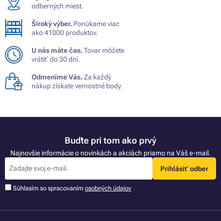
odberných miest.
Široký výber.
Ponúkame viac
ako 41000 produktov.
U nás máte čas.
Tovar môžete
vrátiť do 30 dní.
Odmeníme Vás.
Za každý
nákup získate vernostné body.
Buďte pri tom ako prvý
Najnovšie informácie o novinkách a akciách priamo na Váš e-mail.
Prihlásiť odber
Súhlasím so spracovaním
osobných údajov