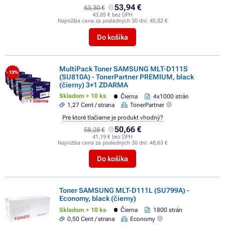
53,94 €
63,30 €
43,85 € bez DPH
Najnižšia cena za posledných 30 dní:
45,82 €
Do košíka
MultiPack Toner SAMSUNG MLT-D111S
- 13%
(SU810A) - TonerPartner PREMIUM, black
(čierny) 3+1 ZDARMA
Skladom > 10 ks
Čierna
4x1000 strán
1,27 Cent / strana
TonerPartner
Pre ktoré tlačiarne je produkt vhodný?
50,66 €
58,28 €
41,19 € bez DPH
Najnižšia cena za posledných 30 dní:
48,63 €
Do košíka
Toner SAMSUNG MLT-D111L (SU799A) -
Economy, black (čierny)
Skladom > 10 ks
Čierna
1800 strán
0,50 Cent / strana
Economy