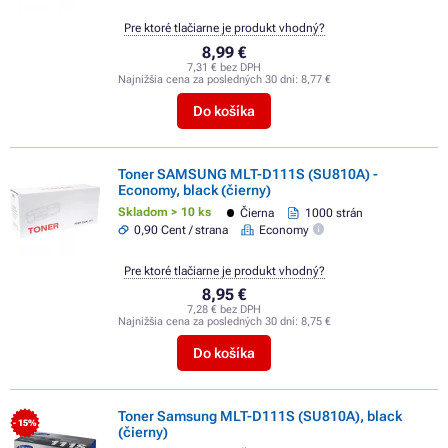
Pre ktoré tlačiarne je produkt vhodný?
8,99 €
7,31 € bez DPH
Najnižšia cena za posledných 30 dní:
8,77 €
Do košíka
Toner SAMSUNG MLT-D111S (SU810A) -
Economy, black (čierny)
Skladom > 10 ks
Čierna
1000 strán
0,90 Cent / strana
Economy
Pre ktoré tlačiarne je produkt vhodný?
8,95 €
7,28 € bez DPH
Najnižšia cena za posledných 30 dní:
8,75 €
Do košíka
Toner Samsung MLT-D111S (SU810A), black
- 15%
(čierny)