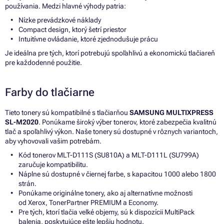
používania. Medzi hlavné výhody patria:
Nízke prevádzkové náklady
Compact design, ktorý šetrí priestor
Intuitívne ovládanie, ktoré zjednodušuje prácu
Je ideálna pre tých, ktorí potrebujú spoľahlivú a ekonomickú tlačiareň
pre každodenné použitie.
Farby do tlačiarne
Tieto tonery sú kompatibilné s tlačiarňou
SAMSUNG MULTIXPRESS
SL-M2020
. Ponúkame široký výber tonerov, ktoré zabezpečia kvalitnú
tlač a spoľahlivý výkon. Naše tonery sú dostupné v rôznych variantoch,
aby vyhovovali vašim potrebám.
Kód tonerov MLT-D111S (SU810A) a MLT-D111L (SU799A)
zaručuje kompatibilitu.
Náplne sú dostupné v čiernej farbe, s kapacitou 1000 alebo 1800
strán.
Ponúkame originálne tonery, ako aj alternatívne možnosti
od Xerox, TonerPartner PREMIUM a Economy.
Pre tých, ktorí tlačia veľké objemy, sú k dispozícii MultiPack
balenia, poskytujúce ešte lepšiu hodnotu.