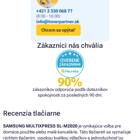
+421 2 330 068 77
(8:00 - 16:00)
info@tonerpartner.sk
Chcem sa opýtať
Zákazníci nás chvália
90%
zákazníkov odporúča podľa dotazníkov
spokojnosti za posledných 90 dní.
Recenzia tlačiarne
SAMSUNG MULTIXPRESS SL-M2020
je vynikajúca voľba pre
domáce použitie alebo malé kancelárie. Táto tlačiareň sa vyznačuje
rýchlym tlačením, vysokou kvalitou výtlačkov a jednoduchosťou