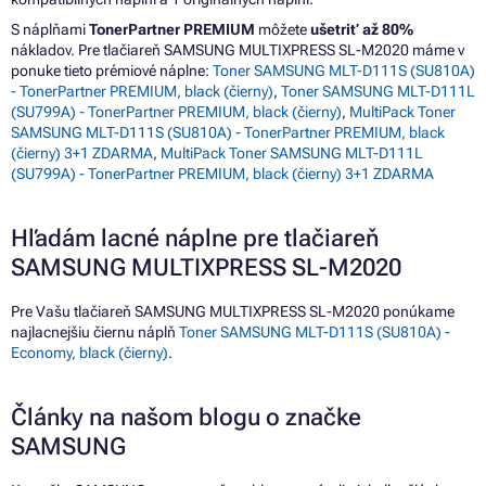
S náplňami
TonerPartner PREMIUM
môžete
ušetriť až 80%
nákladov. Pre tlačiareň SAMSUNG MULTIXPRESS SL-M2020 máme v
ponuke tieto prémiové náplne:
Toner SAMSUNG MLT-D111S (SU810A)
- TonerPartner PREMIUM, black (čierny)
,
Toner SAMSUNG MLT-D111L
(SU799A) - TonerPartner PREMIUM, black (čierny)
,
MultiPack Toner
SAMSUNG MLT-D111S (SU810A) - TonerPartner PREMIUM, black
(čierny) 3+1 ZDARMA
,
MultiPack Toner SAMSUNG MLT-D111L
(SU799A) - TonerPartner PREMIUM, black (čierny) 3+1 ZDARMA
Hľadám lacné náplne pre tlačiareň
SAMSUNG MULTIXPRESS SL-M2020
Pre Vašu tlačiareň SAMSUNG MULTIXPRESS SL-M2020 ponúkame
najlacnejšiu čiernu náplň
Toner SAMSUNG MLT-D111S (SU810A) -
Economy, black (čierny)
.
Články na našom blogu o značke
SAMSUNG