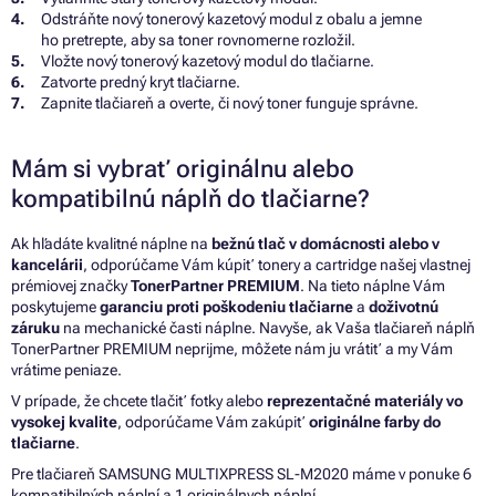
Odstráňte nový tonerový kazetový modul z obalu a jemne
ho pretrepte, aby sa toner rovnomerne rozložil.
Vložte nový tonerový kazetový modul do tlačiarne.
Zatvorte predný kryt tlačiarne.
Zapnite tlačiareň a overte, či nový toner funguje správne.
Mám si vybrať originálnu alebo
kompatibilnú náplň do tlačiarne?
Ak hľadáte kvalitné náplne na
bežnú tlač v domácnosti alebo v
kancelárii
, odporúčame Vám kúpiť tonery a cartridge našej vlastnej
prémiovej značky
TonerPartner PREMIUM
. Na tieto náplne Vám
poskytujeme
garanciu proti poškodeniu tlačiarne
a
doživotnú
záruku
na mechanické časti náplne. Navyše, ak Vaša tlačiareň náplň
TonerPartner PREMIUM neprijme, môžete nám ju vrátiť a my Vám
vrátime peniaze.
V prípade, že chcete tlačiť fotky alebo
reprezentačné materiály vo
vysokej kvalite
, odporúčame Vám zakúpiť
originálne farby do
tlačiarne
.
Pre tlačiareň SAMSUNG MULTIXPRESS SL-M2020 máme v ponuke 6
kompatibilných náplní a 1 originálnych náplní.