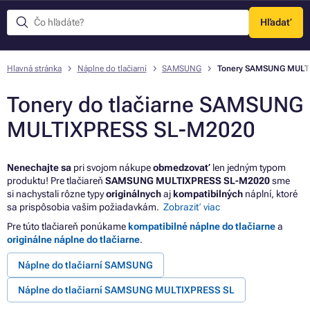
Hľadať
Menu
Hlavná stránka
Náplne do tlačiarní
SAMSUNG
Tonery SAMSUNG MULT
Tonery do tlačiarne SAMSUNG
MULTIXPRESS SL-M2020
Nenechajte sa
pri svojom nákupe
obmedzovať
len jedným typom
produktu! Pre tlačiareň
SAMSUNG MULTIXPRESS SL-M2020
sme
si nachystali rôzne typy
originálnych
aj
kompatibilných
náplní, ktoré
sa prispôsobia vašim požiadavkám.
Zobraziť viac
Pre túto tlačiareň ponúkame
kompatibilné náplne do tlačiarne
a
originálne náplne do tlačiarne
.
Náplne do tlačiarní SAMSUNG
Náplne do tlačiarní SAMSUNG MULTIXPRESS SL