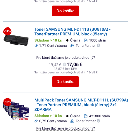
Najnižšia cena za posledných 30 dní:
16,24 €
Do košíka
Toner SAMSUNG MLT-D111S (SU810A) -
- 12%
TonerPartner PREMIUM, black (čierny)
Skladom > 10 ks
Čierna
1000 strán
1,71 Cent / strana
TonerPartner
Pre ktoré tlačiarne je produkt vhodný?
17,06 €
19,42 €
13,87 € bez DPH
Najnižšia cena za posledných 30 dní:
16,38 €
Do košíka
MultiPack Toner SAMSUNG MLT-D111L (SU799A)
- 15%
- TonerPartner PREMIUM, black (čierny) 3+1
ZDARMA
Skladom > 10 ks
Čierna
4x1800 strán
0,75 Cent / strana
TonerPartner
Pre ktoré tlačiarne je produkt vhodný?