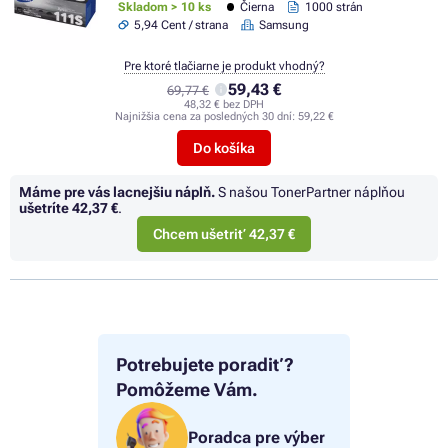
Skladom > 10 ks
Čierna
1000 strán
5,94 Cent / strana
Samsung
Pre ktoré tlačiarne je produkt vhodný?
59,43 €
69,77 €
48,32 € bez DPH
Najnižšia cena za posledných 30 dní:
59,22 €
Do košíka
Máme pre vás lacnejšiu náplň.
S našou TonerPartner náplňou
ušetríte
42,37 €
.
Chcem ušetriť 42,37 €
Potrebujete poradiť?
Pomôžeme Vám.
Poradca pre výber