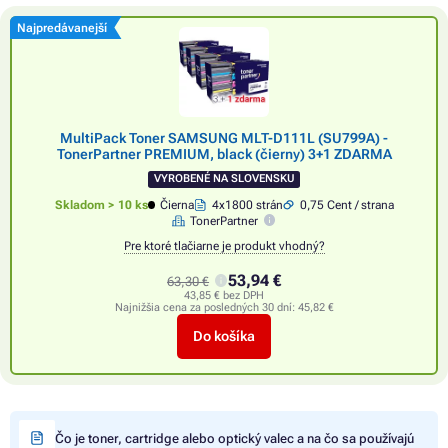
Najpredávanejší
MultiPack Toner SAMSUNG MLT-D111L (SU799A) -
TonerPartner PREMIUM, black (čierny) 3+1 ZDARMA
VYROBENÉ NA SLOVENSKU
Skladom > 10 ks
Čierna
4x1800 strán
0,75 Cent / strana
TonerPartner
Pre ktoré tlačiarne je produkt vhodný?
53,94 €
63,30 €
43,85 € bez DPH
Najnižšia cena za posledných 30 dní:
45,82 €
Do košíka
Čo je toner, cartridge alebo optický valec a na čo sa používajú