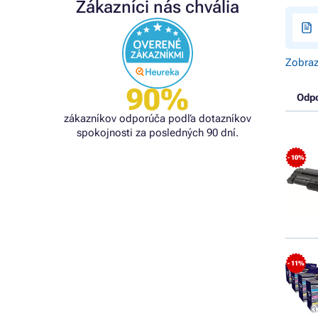
Zákazníci nás chvália
Zobraz
90%
Odp
zákazníkov odporúča podľa dotazníkov
spokojnosti za posledných 90 dní.
- 10%
- 11%