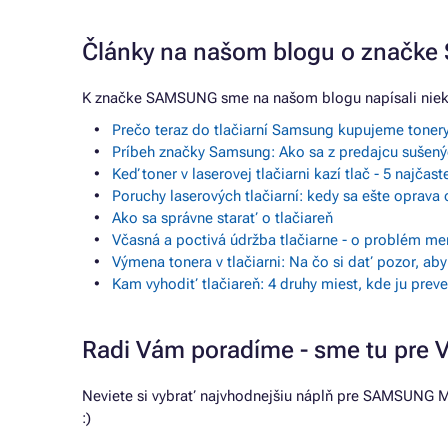
Články na našom blogu o značk
K značke SAMSUNG sme na našom blogu napísali niek
Prečo teraz do tlačiarní Samsung kupujeme toner
Príbeh značky Samsung: Ako sa z predajcu sušenýc
Keď toner v laserovej tlačiarni kazí tlač - 5 najčas
Poruchy laserových tlačiarní: kedy sa ešte oprava 
Ako sa správne starať o tlačiareň
Včasná a poctivá údržba tlačiarne - o problém me
Výmena tonera v tlačiarni: Na čo si dať pozor, ab
Kam vyhodiť tlačiareň: 4 druhy miest, kde ju pre
Radi Vám poradíme - sme tu pre 
Neviete si vybrať najvhodnejšiu náplň pre SAMSUNG M
:)