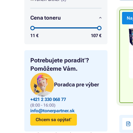
Cena toneru
Na
11
€
107
€
Potrebujete poradiť?
Pomôžeme Vám.
Poradca pre výber
+421 2 330 068 77
(8:00 - 16:00)
info@tonerpartner.sk
Chcem sa opýtať