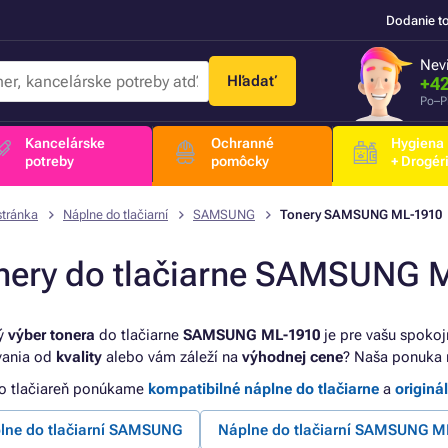
Dodanie t
Nevi
Hľadať
+42
Po–P
Kancelárske
Ochranné
Hygiena
potreby
pomôcky
+ Drogér
stránka
Náplne do tlačiarní
SAMSUNG
Tonery SAMSUNG ML-1910
nery do tlačiarne SAMSUNG 
ý
výber tonera
do tlačiarne
SAMSUNG ML-1910
je pre vašu spoko
vania od
kvality
alebo vám záleží na
výhodnej cene
? Naša ponuka 
to tlačiareň ponúkame
kompatibilné náplne do tlačiarne
a
originá
lne do tlačiarní SAMSUNG
Náplne do tlačiarní SAMSUNG M