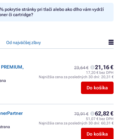
% pokrytie stránky pri tlači alebo ako dlho vám vydrží
oner či cartridge?
Od najväčšej zľavy
21,16 €
r PREMIUM,
23,64 €
17,20 € bez DPH
Najnižšia cena za posledných 30 dní:
20,31 €
rana
Do košíka
62,82 €
nerPartner
70,91 €
51,07 € bez DPH
Najnižšia cena za posledných 30 dní:
60,31 €
strana
Do košíka