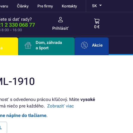
SK
ovaru
Články
Pre firmy
Kontakty
ete si dať rady?
1 2 330 068 77
0 €
Prihlásiť
i 8:00 – 16:00
Dom, záhrada
Akcie
ia
a šport
ML-1910
jnosť s odvedenou prácou kľúčový. Máte
vysoké
má niečo pre každého.
Zobraziť viac
lne náplne do tlačiarne
.
L