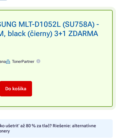
SUNG MLT-D1052L (SU758A) -
, black (čierny) 3+1 ZDARMA
rana
TonerPartner
Do košíka
ko ušetriť až 80 % za tlač? Riešenie: alternatívne
onery