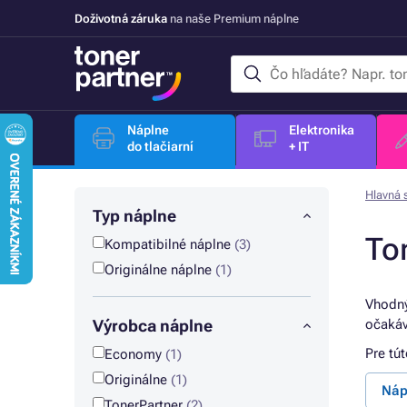
Doživotná záruka
na naše Premium náplne
Náplne
Elektronika
do tlačiarní
+ IT
Hlavná 
Typ náplne
To
Kompatibilné náplne
(3)
Originálne náplne
(1)
Vhodn
Výrobca náplne
očaká
Pre tú
Economy
(1)
Originálne
(1)
Náp
TonerPartner
(2)