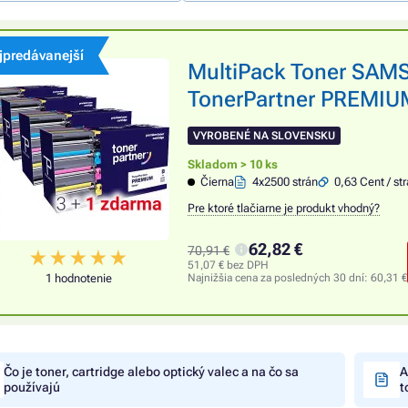
jpredávanejší
MultiPack Toner SAM
TonerPartner PREMIUM
VYROBENÉ NA SLOVENSKU
Skladom > 10 ks
Čierna
4x2500 strán
0,63 Cent / st
Pre ktoré tlačiarne je produkt vhodný?
62,82 €
70,91 €
51,07 € bez DPH
1 hodnotenie
Najnižšia cena za posledných 30 dní:
60,31 €
Čo je toner, cartridge alebo optický valec a na čo sa
A
používajú
t