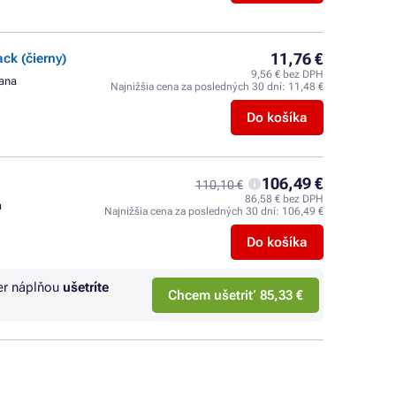
11,76 €
k (čierny)
9,56 € bez DPH
rana
Najnižšia cena za posledných 30 dní:
11,48 €
Do košíka
106,49 €
110,10 €
86,58 € bez DPH
a
Najnižšia cena za posledných 30 dní:
106,49 €
Do košíka
er náplňou
ušetríte
Chcem ušetriť 85,33 €