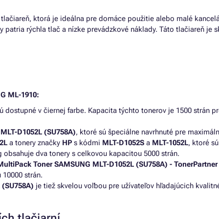
 tlačiareň, ktorá je ideálna pre domáce použitie alebo malé kancel
 patria rýchla tlač a nízke prevádzkové náklady. Táto tlačiareň je s
NG ML-1910:
ú dostupné v čiernej farbe. Kapacita týchto tonerov je 1500 strán 
a
MLT-D1052L (SU758A)
, ktoré sú špeciálne navrhnuté pre maximál
2L
a tonery značky
HP
s kódmi
MLT-D1052S
a
MLT-1052L
, ktoré s
obsahuje dva tonery s celkovou kapacitou 5000 strán.
MultiPack Toner SAMSUNG MLT-D1052L (SU758A) - TonerPartne
 10000 strán.
 (SU758A)
je tiež skvelou voľbou pre užívateľov hľadajúcich kvalitné
ch tlačiarní