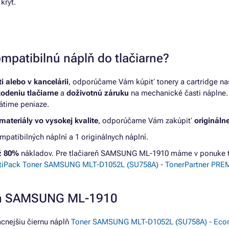
kryt.
mpatibilnú náplň do tlačiarne?
 alebo v kancelárii
, odporúčame Vám kúpiť tonery a cartridge na
kodeniu tlačiarne
a
doživotnú záruku
na mechanické časti náplne. 
átime peniaze.
materiály vo vysokej kvalite
, odporúčame Vám zakúpiť
originálne
tibilných náplní a 1 originálnych náplní.
až 80%
nákladov. Pre tlačiareň SAMSUNG ML-1910 máme v ponuke t
tiPack Toner SAMSUNG MLT-D1052L (SU758A) - TonerPartner PREM
reň SAMSUNG ML-1910
nejšiu čiernu náplň
Toner SAMSUNG MLT-D1052L (SU758A) - Econo