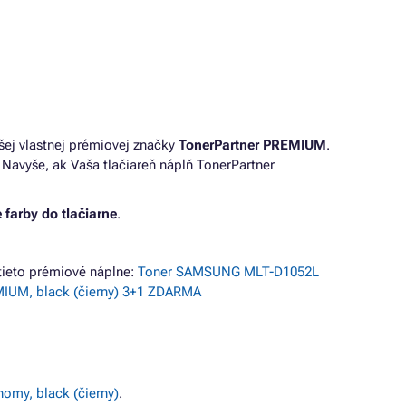
šej vlastnej prémiovej značky
TonerPartner PREMIUM
.
Navyše, ak Vaša tlačiareň náplň TonerPartner
 farby do tlačiarne
.
ieto prémiové náplne:
Toner SAMSUNG MLT-D1052L
IUM, black (čierny) 3+1 ZDARMA
my, black (čierny)
.