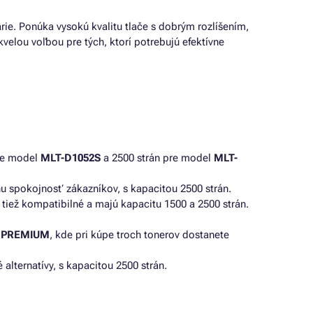
árie. Ponúka vysokú kvalitu tlače s dobrým rozlíšením,
kvelou voľbou pre tých, ktorí potrebujú efektívne
pre model
MLT-D1052S
a 2500 strán pre model
MLT-
nu spokojnosť zákazníkov, s kapacitou 2500 strán.
ú tiež kompatibilné a majú kapacitu 1500 a 2500 strán.
r PREMIUM
, kde pri kúpe troch tonerov dostanete
 alternatívy, s kapacitou 2500 strán.