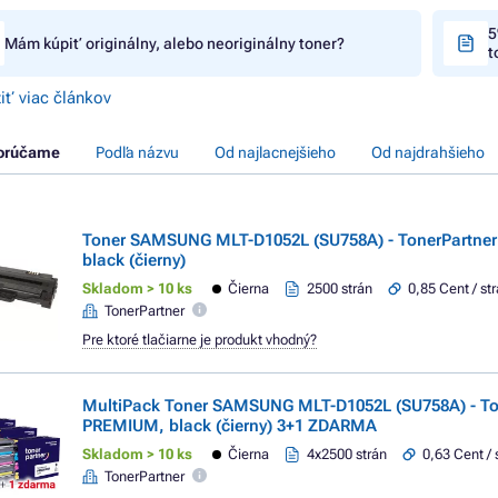
5
Mám kúpiť originálny, alebo neoriginálny toner?
t
iť viac článkov
orúčame
Podľa názvu
Od najlacnejšieho
Od najdrahšieho
Toner SAMSUNG MLT-D1052L (SU758A) - TonerPartne
black (čierny)
Skladom > 10 ks
Čierna
2500 strán
0,85 Cent / st
TonerPartner
Pre ktoré tlačiarne je produkt vhodný?
MultiPack Toner SAMSUNG MLT-D1052L (SU758A) - To
PREMIUM, black (čierny) 3+1 ZDARMA
Skladom > 10 ks
Čierna
4x2500 strán
0,63 Cent / 
TonerPartner