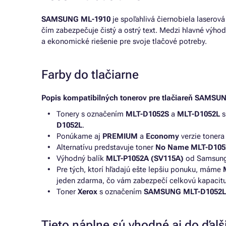
SAMSUNG ML-1910
je spoľahlivá čiernobiela laserová
čím zabezpečuje čistý a ostrý text. Medzi hlavné výhody
a ekonomické riešenie pre svoje tlačové potreby.
Farby do tlačiarne
Popis kompatibilných tonerov pre tlačiareň SAMSU
Tonery s označením
MLT-D1052S
a
MLT-D1052L
s
D1052L
.
Ponúkame aj
PREMIUM
a
Economy
verzie toner
Alternatívu predstavuje toner
No Name MLT-D105
Výhodný balík
MLT-P1052A (SV115A)
od Samsung 
Pre tých, ktorí hľadajú ešte lepšiu ponuku, máme
jeden zdarma, čo vám zabezpečí celkovú kapacitu
Toner
Xerox
s označením
SAMSUNG MLT-D1052L
Tieto náplne sú vhodné aj do ďalší