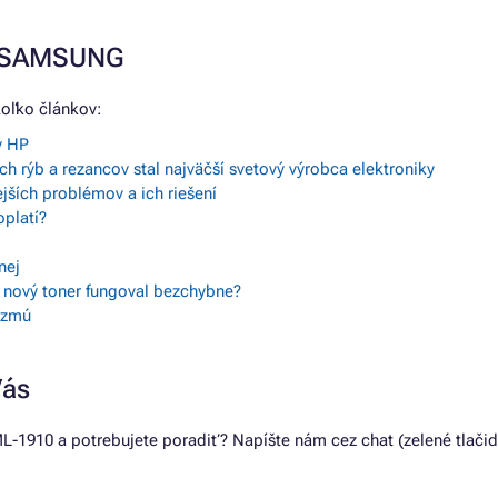
e SAMSUNG
oľko článkov:
y HP
h rýb a rezancov stal najväčší svetový výrobca elektroniky
tejších problémov a ich riešení
oplatí?
nej
y nový toner fungoval bezchybne?
vezmú
Vás
L-1910 a potrebujete poradiť? Napíšte nám cez chat (zelené tlač