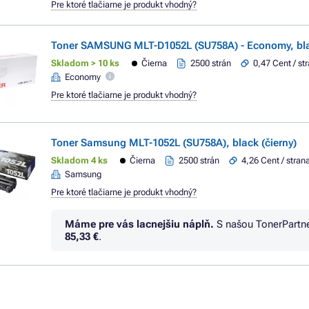
Pre ktoré tlačiarne je produkt vhodný?
Toner SAMSUNG MLT-D1052L (SU758A) - Economy, blac
Skladom > 10 ks
Čierna
2500 strán
0,47 Cent / st
Economy
Pre ktoré tlačiarne je produkt vhodný?
Toner Samsung MLT-1052L (SU758A), black (čierny)
Skladom 4 ks
Čierna
2500 strán
4,26 Cent / stran
Samsung
Pre ktoré tlačiarne je produkt vhodný?
Máme pre vás lacnejšiu náplň.
S našou TonerPartn
85,33 €
.