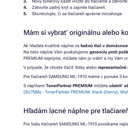
Nový tonerový kazet vložte do tlačiarne a zatvorte 
Zatvorte zadný kryt a zapnite tlačiareň.
Skontrolujte, či sa tlačiareň správne inicializuje.
Mám si vybrať originálnu alebo ko
Ak hľadáte kvalitné náplne na
bežnú tlač v domácnosti
Na tieto náplne Vám poskytujeme
garanciu proti poš
PREMIUM neprijme, môžete nám ju vrátiť a my Vám vr
V prípade, že chcete tlačiť fotky alebo
reprezentačné 
Pre tlačiareň SAMSUNG ML-1910 máme v ponuke 3 kompa
S náplňami
TonerPartner PREMIUM
môžete
ušetriť 
(SU758A) - TonerPartner PREMIUM, black (čierny)
,
Mul
Hľadám lacné náplne pre tlačia
Pre Vašu tlačiareň SAMSUNG ML-1910 ponúkame najlac