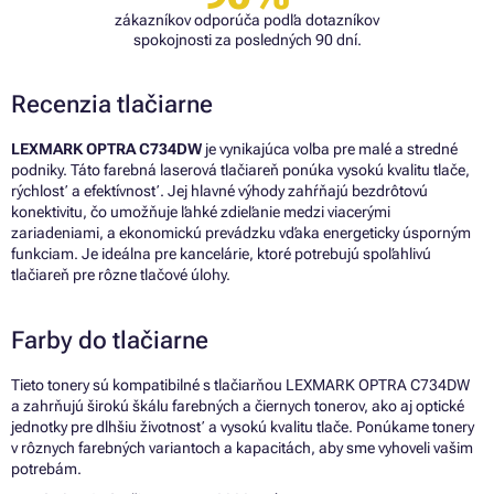
zákazníkov odporúča podľa dotazníkov
spokojnosti za posledných 90 dní.
Recenzia tlačiarne
LEXMARK OPTRA C734DW
je vynikajúca voľba pre malé a stredné
podniky. Táto farebná laserová tlačiareň ponúka vysokú kvalitu tlače,
rýchlosť a efektívnosť. Jej hlavné výhody zahŕňajú bezdrôtovú
konektivitu, čo umožňuje ľahké zdieľanie medzi viacerými
zariadeniami, a ekonomickú prevádzku vďaka energeticky úsporným
funkciam. Je ideálna pre kancelárie, ktoré potrebujú spoľahlivú
tlačiareň pre rôzne tlačové úlohy.
Farby do tlačiarne
Tieto tonery sú kompatibilné s tlačiarňou LEXMARK OPTRA C734DW
a zahrňujú širokú škálu farebných a čiernych tonerov, ako aj optické
jednotky pre dlhšiu životnosť a vysokú kvalitu tlače. Ponúkame tonery
v rôznych farebných variantoch a kapacitách, aby sme vyhoveli vašim
potrebám.