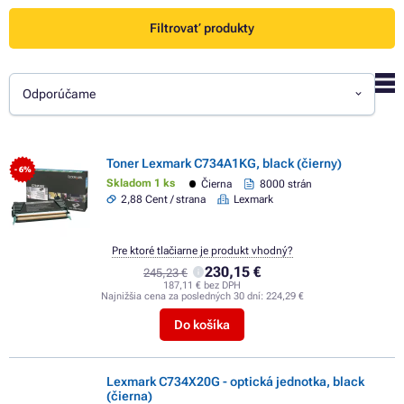
Filtrovať produkty
Odporúčame
Toner Lexmark C734A1KG, black (čierny)
- 6%
Skladom 1 ks
Čierna
8000 strán
2,88 Cent / strana
Lexmark
Pre ktoré tlačiarne je produkt vhodný?
230,15 €
245,23 €
187,11 € bez DPH
Najnižšia cena za posledných 30 dní:
224,29 €
Do košíka
Lexmark C734X20G - optická jednotka, black
(čierna)