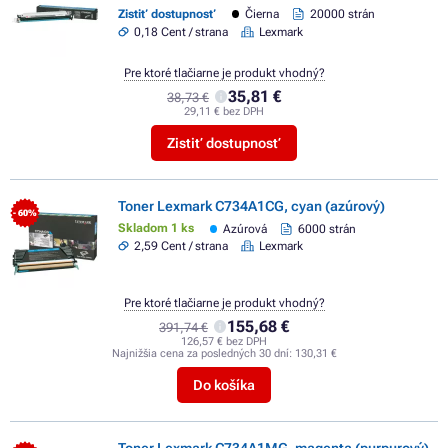
Zistiť dostupnosť
Čierna
20000 strán
0,18 Cent / strana
Lexmark
Pre ktoré tlačiarne je produkt vhodný?
35,81 €
38,73 €
29,11 € bez DPH
Zistiť dostupnosť
Toner Lexmark C734A1CG, cyan (azúrový)
- 60%
Skladom 1 ks
Azúrová
6000 strán
2,59 Cent / strana
Lexmark
Pre ktoré tlačiarne je produkt vhodný?
155,68 €
391,74 €
126,57 € bez DPH
Najnižšia cena za posledných 30 dní:
130,31 €
Do košíka