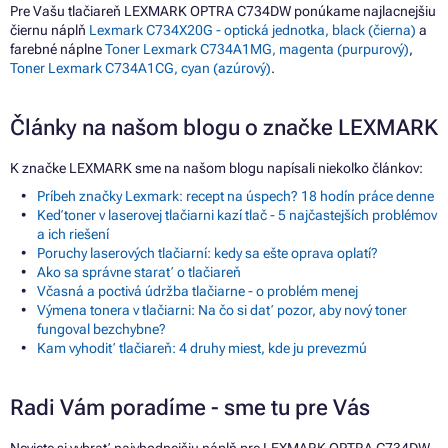
Pre Vašu tlačiareň LEXMARK OPTRA C734DW ponúkame najlacnejšiu
čiernu náplň
Lexmark C734X20G - optická jednotka, black (čierna)
a
farebné náplne
Toner Lexmark C734A1MG, magenta (purpurový)
,
Toner Lexmark C734A1CG, cyan (azúrový)
.
Články na našom blogu o značke LEXMARK
K značke LEXMARK sme na našom blogu napísali niekoľko článkov:
Príbeh značky Lexmark: recept na úspech? 18 hodín práce denne
Keď toner v laserovej tlačiarni kazí tlač - 5 najčastejších problémov
a ich riešení
Poruchy laserových tlačiarní: kedy sa ešte oprava oplatí?
Ako sa správne starať o tlačiareň
Včasná a poctivá údržba tlačiarne - o problém menej
Výmena tonera v tlačiarni: Na čo si dať pozor, aby nový toner
fungoval bezchybne?
Kam vyhodiť tlačiareň: 4 druhy miest, kde ju prevezmú
Radi Vám poradíme - sme tu pre Vás
Neviete si vybrať najvhodnejšiu náplň pre LEXMARK OPTRA C734DW