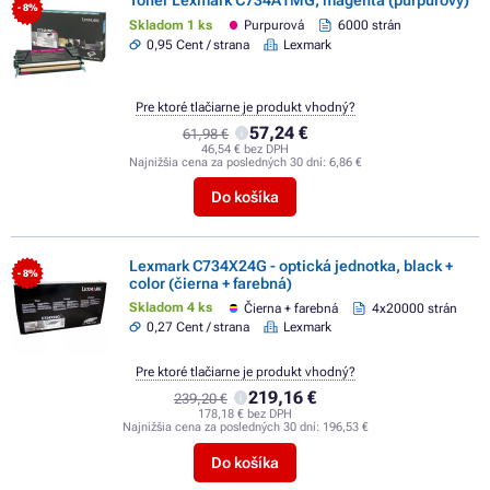
Toner Lexmark C734A1MG, magenta (purpurový)
- 8%
Skladom 1 ks
Purpurová
6000 strán
0,95 Cent / strana
Lexmark
Pre ktoré tlačiarne je produkt vhodný?
57,24 €
61,98 €
46,54 € bez DPH
Najnižšia cena za posledných 30 dní:
6,86 €
Do košíka
Lexmark C734X24G - optická jednotka, black +
- 8%
color (čierna + farebná)
Skladom 4 ks
Čierna + farebná
4x20000 strán
0,27 Cent / strana
Lexmark
Pre ktoré tlačiarne je produkt vhodný?
219,16 €
239,20 €
178,18 € bez DPH
Najnižšia cena za posledných 30 dní:
196,53 €
Do košíka