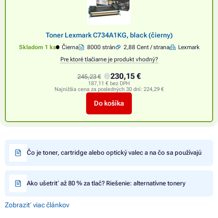
Toner Lexmark C734A1KG, black (čierny)
Skladom 1 ks
Čierna
8000 strán
2,88 Cent / strana
Lexmark
Pre ktoré tlačiarne je produkt vhodný?
230,15 €
245,23 €
187,11 € bez DPH
Najnižšia cena za posledných 30 dní:
224,29 €
Do košíka
Čo je toner, cartridge alebo optický valec a na čo sa používajú
Ako ušetriť až 80 % za tlač? Riešenie: alternatívne tonery
Zobraziť viac článkov