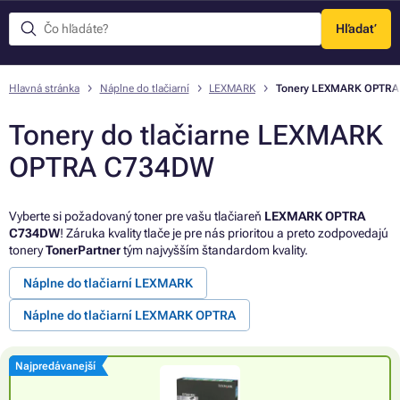
Hľadať
Menu
Hlavná stránka
Náplne do tlačiarní
LEXMARK
Tonery LEXMARK OPTR
Tonery do tlačiarne LEXMARK
OPTRA C734DW
Vyberte si požadovaný toner pre vašu tlačiareň
LEXMARK OPTRA
C734DW
! Záruka kvality tlače je pre nás prioritou a preto zodpovedajú
tonery
TonerPartner
tým najvyšším štandardom kvality.
Náplne do tlačiarní LEXMARK
Náplne do tlačiarní LEXMARK OPTRA
Najpredávanejší