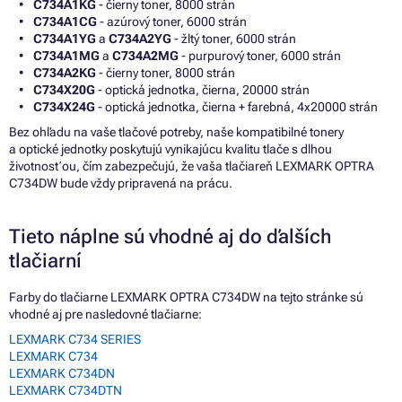
C734A1KG
- čierny toner, 8000 strán
C734A1CG
- azúrový toner, 6000 strán
C734A1YG
a
C734A2YG
- žltý toner, 6000 strán
C734A1MG
a
C734A2MG
- purpurový toner, 6000 strán
C734A2KG
- čierny toner, 8000 strán
C734X20G
- optická jednotka, čierna, 20000 strán
C734X24G
- optická jednotka, čierna + farebná, 4x20000 strán
Bez ohľadu na vaše tlačové potreby, naše kompatibilné tonery
a optické jednotky poskytujú vynikajúcu kvalitu tlače s dlhou
životnosťou, čím zabezpečujú, že vaša tlačiareň LEXMARK OPTRA
C734DW bude vždy pripravená na prácu.
Tieto náplne sú vhodné aj do ďalších
tlačiarní
Farby do tlačiarne LEXMARK OPTRA C734DW na tejto stránke sú
vhodné aj pre nasledovné tlačiarne:
LEXMARK C734 SERIES
LEXMARK C734
LEXMARK C734DN
LEXMARK C734DTN