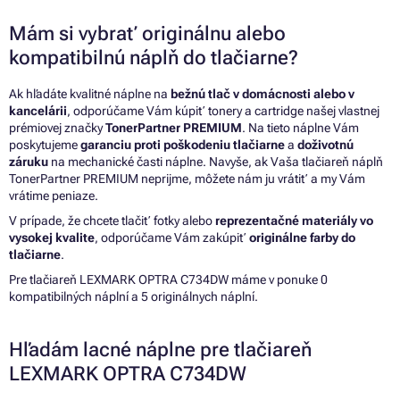
Mám si vybrať originálnu alebo
kompatibilnú náplň do tlačiarne?
Ak hľadáte kvalitné náplne na
bežnú tlač v domácnosti alebo v
kancelárii
, odporúčame Vám kúpiť tonery a cartridge našej vlastnej
prémiovej značky
TonerPartner PREMIUM
. Na tieto náplne Vám
poskytujeme
garanciu proti poškodeniu tlačiarne
a
doživotnú
záruku
na mechanické časti náplne. Navyše, ak Vaša tlačiareň náplň
TonerPartner PREMIUM neprijme, môžete nám ju vrátiť a my Vám
vrátime peniaze.
V prípade, že chcete tlačiť fotky alebo
reprezentačné materiály vo
vysokej kvalite
, odporúčame Vám zakúpiť
originálne farby do
tlačiarne
.
Pre tlačiareň LEXMARK OPTRA C734DW máme v ponuke 0
kompatibilných náplní a 5 originálnych náplní.
Hľadám lacné náplne pre tlačiareň
LEXMARK OPTRA C734DW