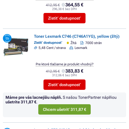
364,55 €
412,95 €
296,38 € bez DPH
Zistiť dostupnosť
Toner Lexmark C746 (C746A1YG), yellow (žltý)
Zistiť dostupnosť
Žltá
7000 strán
5,48 Cent / strana
Lexmark
Pre ktoré tlačiarne je produkt vhodný?
383,83 €
412,95 €
312,06 € bez DPH
Zistiť dostupnosť
Máme pre vás lacnejšiu náplň.
S našou TonerPartner náplňou
ušetríte
311,87 €
.
Chcem ušetriť 311,87 €