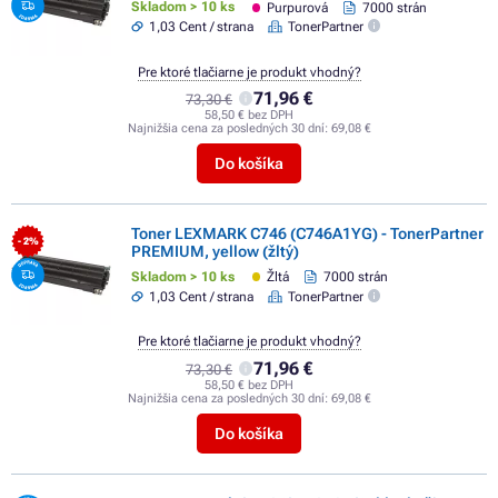
Skladom > 10 ks
Purpurová
7000 strán
1,03 Cent / strana
TonerPartner
Pre ktoré tlačiarne je produkt vhodný?
71,96 €
73,30 €
58,50 € bez DPH
Najnižšia cena za posledných 30 dní:
69,08 €
Do košíka
Toner LEXMARK C746 (C746A1YG) - TonerPartner
- 2%
PREMIUM, yellow (žltý)
Skladom > 10 ks
Žltá
7000 strán
1,03 Cent / strana
TonerPartner
Pre ktoré tlačiarne je produkt vhodný?
71,96 €
73,30 €
58,50 € bez DPH
Najnižšia cena za posledných 30 dní:
69,08 €
Do košíka