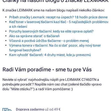
Články na našom blogu o značke LEXMARK
K značke LEXMARK sme na našom blogu napísali niekoľko článkov:
Príbeh značky Lexmark: recept na úspech? 18 hodín práce denne
Keď toner v laserovej tlačiarni kazí tlač - 5 najčastejších problémov
a ich riešení
Poruchy laserových tlačiarní: kedy sa ešte oprava oplatí?
Ako sa správne starať o tlačiareň
Včasná a poctivá údržba tlačiarne - o problém menej
Výmena tonera v tlačiarni: Na čo si dať pozor, aby nový toner
fungoval bezchybne?
Kam vyhodiť tlačiareň: 4 druhy miest, kde ju prevezmú
Radi Vám poradíme - sme tu pre Vás
Neviete si vybrať najvhodnejšiu náplň pre LEXMARK C746DTN a
potrebujete poradiť? Napíšte nám cez chat (zelené tlačidlo vpravo
dolu “Máte otázku?”) a radi Vám pomôžeme :)
Doprava zadarmo
už od 49 €