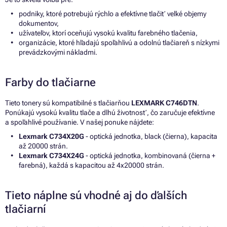
podniky, ktoré potrebujú rýchlo a efektívne tlačiť veľké objemy
dokumentov,
užívateľov, ktorí oceňujú vysokú kvalitu farebného tlačenia,
organizácie, ktoré hľadajú spoľahlivú a odolnú tlačiareň s nízkymi
prevádzkovými nákladmi.
Farby do tlačiarne
Tieto tonery sú kompatibilné s tlačiarňou
LEXMARK C746DTN
.
Ponúkajú vysokú kvalitu tlače a dlhú životnosť, čo zaručuje efektívne
a spoľahlivé používanie. V našej ponuke nájdete:
Lexmark C734X20G
- optická jednotka, black (čierna), kapacita
až 20000 strán.
Lexmark C734X24G
- optická jednotka, kombinovaná (čierna +
farebná), každá s kapacitou až 4x20000 strán.
Tieto náplne sú vhodné aj do ďalších
tlačiarní