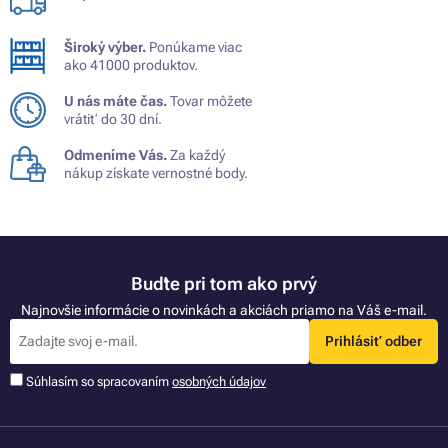
Široký výber.
Ponúkame viac
ako 41000 produktov.
U nás máte čas.
Tovar môžete
vrátiť do 30 dní.
Odmeníme Vás.
Za každý
nákup získate vernostné body.
Buďte pri tom ako prvý
Najnovšie informácie o novinkách a akciách priamo na Váš e-mail.
Prihlásiť odber
Súhlasím so spracovaním
osobných údajov