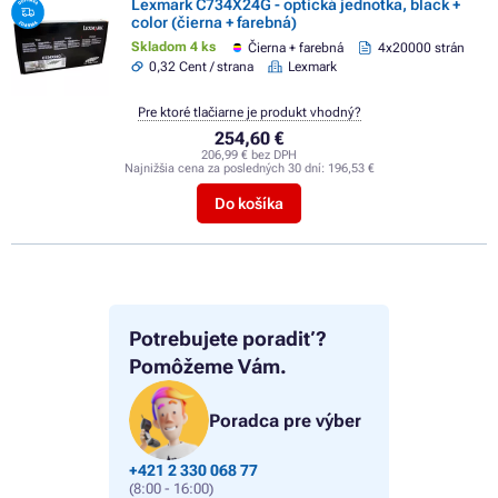
Lexmark C734X24G - optická jednotka, black +
color (čierna + farebná)
Skladom 4 ks
Čierna + farebná
4x20000 strán
0,32 Cent / strana
Lexmark
Pre ktoré tlačiarne je produkt vhodný?
254,60 €
206,99 € bez DPH
Najnižšia cena za posledných 30 dní:
196,53 €
Do košíka
Potrebujete poradiť?
Pomôžeme Vám.
Poradca pre výber
+421 2 330 068 77
(8:00 - 16:00)