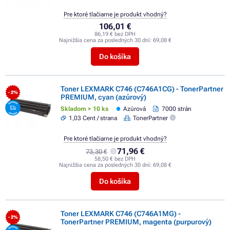
Pre ktoré tlačiarne je produkt vhodný?
106,01 €
86,19 € bez DPH
Najnižšia cena za posledných 30 dní:
69,08 €
Do košíka
Toner LEXMARK C746 (C746A1CG) - TonerPartner
- 2%
PREMIUM, cyan (azúrový)
Skladom > 10 ks
Azúrová
7000 strán
1,03 Cent / strana
TonerPartner
Pre ktoré tlačiarne je produkt vhodný?
71,96 €
73,30 €
58,50 € bez DPH
Najnižšia cena za posledných 30 dní:
69,08 €
Do košíka
Toner LEXMARK C746 (C746A1MG) -
- 2%
TonerPartner PREMIUM, magenta (purpurový)