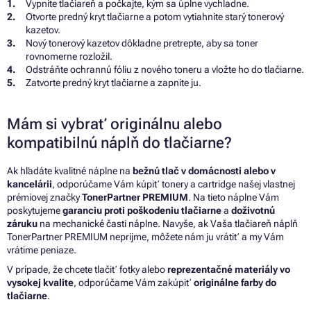
Vypnite tlačiareň a počkajte, kým sa úplne vychladne.
Otvorte predný kryt tlačiarne a potom vytiahnite starý tonerový
kazetov.
Nový tonerový kazetov dôkladne pretrepte, aby sa toner
rovnomerne rozložil.
Odstráňte ochrannú fóliu z nového toneru a vložte ho do tlačiarne.
Zatvorte predný kryt tlačiarne a zapnite ju.
Mám si vybrať originálnu alebo
kompatibilnú náplň do tlačiarne?
Ak hľadáte kvalitné náplne na
bežnú tlač v domácnosti alebo v
kancelárii
, odporúčame Vám kúpiť tonery a cartridge našej vlastnej
prémiovej značky
TonerPartner PREMIUM
. Na tieto náplne Vám
poskytujeme
garanciu proti poškodeniu tlačiarne
a
doživotnú
záruku
na mechanické časti náplne. Navyše, ak Vaša tlačiareň náplň
TonerPartner PREMIUM neprijme, môžete nám ju vrátiť a my Vám
vrátime peniaze.
V prípade, že chcete tlačiť fotky alebo
reprezentačné materiály vo
vysokej kvalite
, odporúčame Vám zakúpiť
originálne farby do
tlačiarne
.