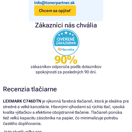
info@tonerpartner.sk
Chcem sa opýtať
Zákazníci nás chvália
90%
zákazníkov odporúča podľa dotazníkov
spokojnosti za posledných 90 dní.
Recenzia tlačiarne
LEXMARK C746DTN
je výkonná farebná tlačiareň, ktorá je ideálna pre
stredné a veľké kancelárie. Hlavnými výhodami sú rýchla tlač, vysoká
kvalita výtlačkov a efektívne obojstranné tlačenie. Tlačiareň ponúka
tiež veľkú kapacitu zásobníka na papier, čo minimalizuje potrebu
častého doplňovania.
Je to skvelá voľba pre: