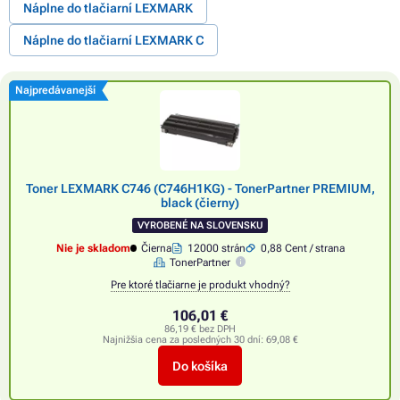
Náplne do tlačiarní LEXMARK
Náplne do tlačiarní LEXMARK C
Najpredávanejší
Toner LEXMARK C746 (C746H1KG) - TonerPartner PREMIUM,
black (čierny)
VYROBENÉ NA SLOVENSKU
Nie je skladom
Čierna
12000 strán
0,88 Cent / strana
TonerPartner
Pre ktoré tlačiarne je produkt vhodný?
106,01 €
86,19 € bez DPH
Najnižšia cena za posledných 30 dní:
69,08 €
Do košíka