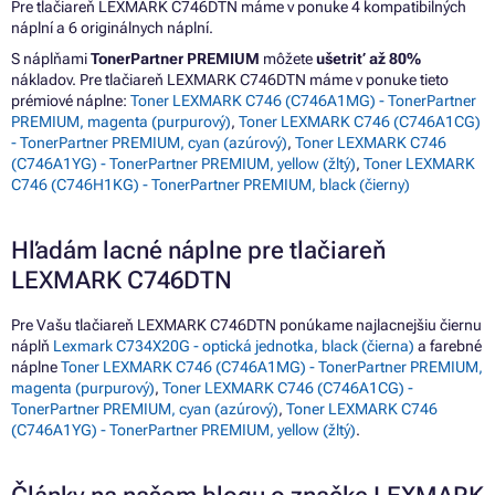
Pre tlačiareň LEXMARK C746DTN máme v ponuke 4 kompatibilných
náplní a 6 originálnych náplní.
S náplňami
TonerPartner PREMIUM
môžete
ušetriť až 80%
nákladov. Pre tlačiareň LEXMARK C746DTN máme v ponuke tieto
prémiové náplne:
Toner LEXMARK C746 (C746A1MG) - TonerPartner
PREMIUM, magenta (purpurový)
,
Toner LEXMARK C746 (C746A1CG)
- TonerPartner PREMIUM, cyan (azúrový)
,
Toner LEXMARK C746
(C746A1YG) - TonerPartner PREMIUM, yellow (žltý)
,
Toner LEXMARK
C746 (C746H1KG) - TonerPartner PREMIUM, black (čierny)
Hľadám lacné náplne pre tlačiareň
LEXMARK C746DTN
Pre Vašu tlačiareň LEXMARK C746DTN ponúkame najlacnejšiu čiernu
náplň
Lexmark C734X20G - optická jednotka, black (čierna)
a farebné
náplne
Toner LEXMARK C746 (C746A1MG) - TonerPartner PREMIUM,
magenta (purpurový)
,
Toner LEXMARK C746 (C746A1CG) -
TonerPartner PREMIUM, cyan (azúrový)
,
Toner LEXMARK C746
(C746A1YG) - TonerPartner PREMIUM, yellow (žltý)
.