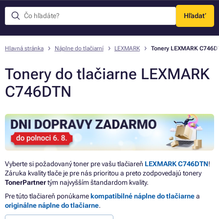
Hľadať
Menu
Hlavná stránka
Náplne do tlačiarní
LEXMARK
Tonery LEXMARK C746D
Tonery do tlačiarne LEXMARK
C746DTN
Vyberte si požadovaný toner pre vašu tlačiareň
LEXMARK C746DTN
!
Záruka kvality tlače je pre nás prioritou a preto zodpovedajú tonery
TonerPartner
tým najvyšším štandardom kvality.
Pre túto tlačiareň ponúkame
kompatibilné náplne do tlačiarne
a
originálne náplne do tlačiarne
.