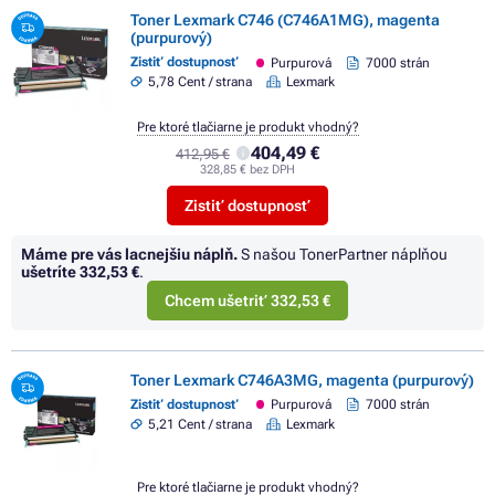
Toner Lexmark C746 (C746A1MG), magenta
(purpurový)
Zistiť dostupnosť
Purpurová
7000 strán
5,78 Cent / strana
Lexmark
Pre ktoré tlačiarne je produkt vhodný?
404,49 €
412,95 €
328,85 € bez DPH
Zistiť dostupnosť
Máme pre vás lacnejšiu náplň.
S našou TonerPartner náplňou
ušetríte
332,53 €
.
Chcem ušetriť 332,53 €
Toner Lexmark C746A3MG, magenta (purpurový)
Zistiť dostupnosť
Purpurová
7000 strán
5,21 Cent / strana
Lexmark
Pre ktoré tlačiarne je produkt vhodný?