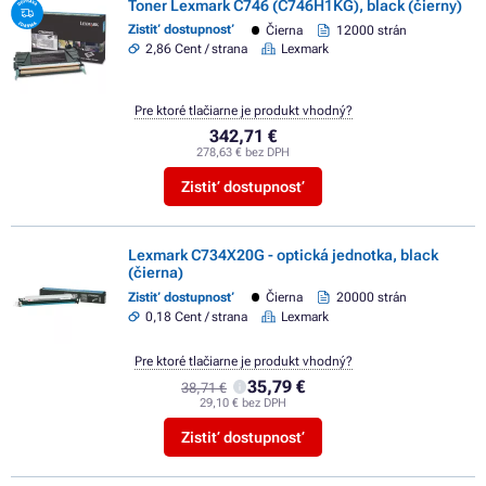
Toner Lexmark C746 (C746H1KG), black (čierny)
Zistiť dostupnosť
Čierna
12000 strán
2,86 Cent / strana
Lexmark
Pre ktoré tlačiarne je produkt vhodný?
342,71 €
278,63 € bez DPH
Zistiť dostupnosť
Lexmark C734X20G - optická jednotka, black
(čierna)
Zistiť dostupnosť
Čierna
20000 strán
0,18 Cent / strana
Lexmark
Pre ktoré tlačiarne je produkt vhodný?
35,79 €
38,71 €
29,10 € bez DPH
Zistiť dostupnosť