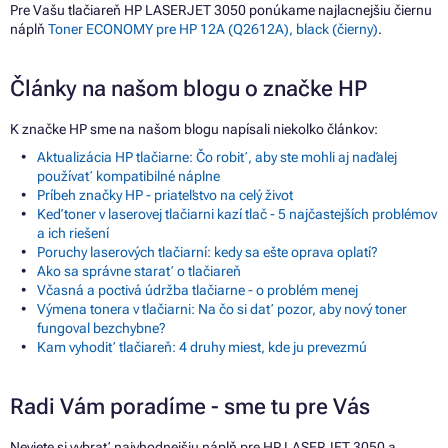
Pre Vašu tlačiareň HP LASERJET 3050 ponúkame najlacnejšiu čiernu
náplň
Toner ECONOMY pre HP 12A (Q2612A), black (čierny)
.
Články na našom blogu o značke HP
K značke HP sme na našom blogu napísali niekoľko článkov:
Aktualizácia HP tlačiarne: Čo robiť, aby ste mohli aj naďalej
používať kompatibilné náplne
Príbeh značky HP - priateľstvo na celý život
Keď toner v laserovej tlačiarni kazí tlač - 5 najčastejších problémov
a ich riešení
Poruchy laserových tlačiarní: kedy sa ešte oprava oplatí?
Ako sa správne starať o tlačiareň
Včasná a poctivá údržba tlačiarne - o problém menej
Výmena tonera v tlačiarni: Na čo si dať pozor, aby nový toner
fungoval bezchybne?
Kam vyhodiť tlačiareň: 4 druhy miest, kde ju prevezmú
Radi Vám poradíme - sme tu pre Vás
Neviete si vybrať najvhodnejšiu náplň pre HP LASERJET 3050 a