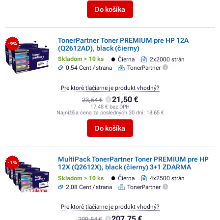
Do košíka
TonerPartner Toner PREMIUM pre HP 12A
- 9%
(Q2612AD), black (čierny)
Skladom > 10 ks
Čierna
2x2000 strán
0,54 Cent / strana
TonerPartner
Pre ktoré tlačiarne je produkt vhodný?
21,50 €
23,64 €
17,48 € bez DPH
Najnižšia cena za posledných 30 dní:
18,65 €
Do košíka
MultiPack TonerPartner Toner PREMIUM pre HP
- 1%
12X (Q2612X), black (čierny) 3+1 ZDARMA
Skladom > 10 ks
Čierna
4x2500 strán
2,08 Cent / strana
TonerPartner
Pre ktoré tlačiarne je produkt vhodný?
207,75 €
209,84 €