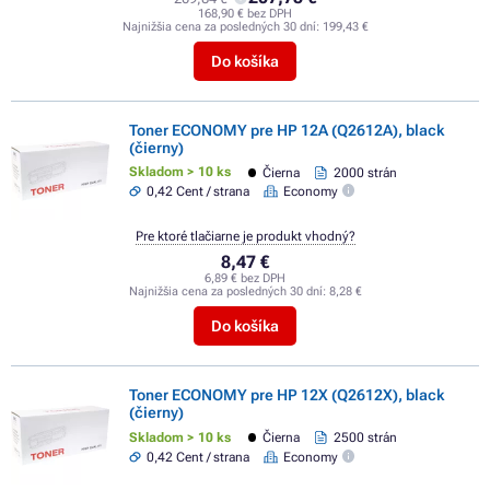
168,90 € bez DPH
Najnižšia cena za posledných 30 dní:
199,43 €
Do košíka
Toner ECONOMY pre HP 12A (Q2612A), black
(čierny)
Skladom > 10 ks
Čierna
2000 strán
0,42 Cent / strana
Economy
Pre ktoré tlačiarne je produkt vhodný?
8,47 €
6,89 € bez DPH
Najnižšia cena za posledných 30 dní:
8,28 €
Do košíka
Toner ECONOMY pre HP 12X (Q2612X), black
(čierny)
Skladom > 10 ks
Čierna
2500 strán
0,42 Cent / strana
Economy