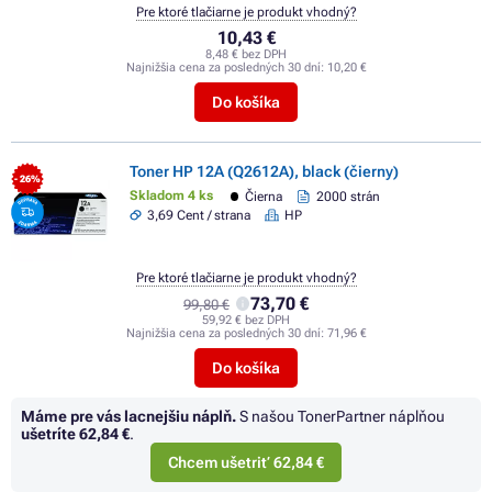
Pre ktoré tlačiarne je produkt vhodný?
10,43 €
8,48 € bez DPH
Najnižšia cena za posledných 30 dní:
10,20 €
Do košíka
Toner HP 12A (Q2612A), black (čierny)
- 26%
Skladom 4 ks
Čierna
2000 strán
3,69 Cent / strana
HP
Pre ktoré tlačiarne je produkt vhodný?
73,70 €
99,80 €
59,92 € bez DPH
Najnižšia cena za posledných 30 dní:
71,96 €
Do košíka
Máme pre vás lacnejšiu náplň.
S našou TonerPartner náplňou
ušetríte
62,84 €
.
Chcem ušetriť 62,84 €