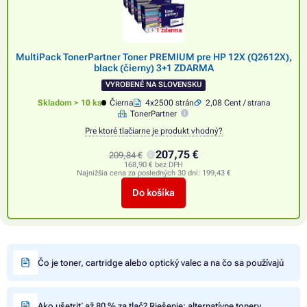
MultiPack TonerPartner Toner PREMIUM pre HP 12X (Q2612X),
black (čierny) 3+1 ZDARMA
VYROBENÉ NA SLOVENSKU
Skladom > 10 ks
Čierna
4x2500 strán
2,08 Cent / strana
TonerPartner
Pre ktoré tlačiarne je produkt vhodný?
207,75 €
209,84 €
168,90 € bez DPH
Najnižšia cena za posledných 30 dní:
199,43 €
Do košíka
Čo je toner, cartridge alebo optický valec a na čo sa používajú
Ako ušetriť až 80 % za tlač? Riešenie: alternatívne tonery