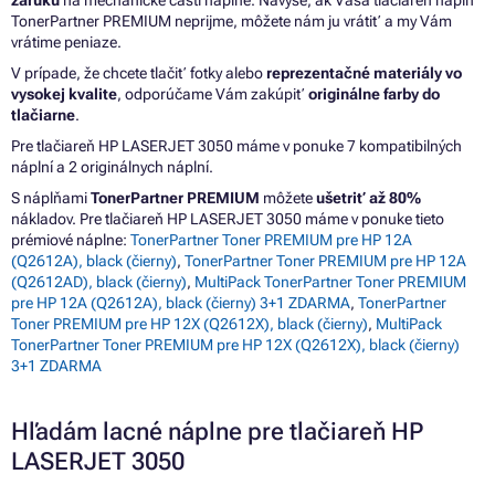
záruku
na mechanické časti náplne. Navyše, ak Vaša tlačiareň náplň
TonerPartner PREMIUM neprijme, môžete nám ju vrátiť a my Vám
vrátime peniaze.
V prípade, že chcete tlačiť fotky alebo
reprezentačné materiály vo
vysokej kvalite
, odporúčame Vám zakúpiť
originálne farby do
tlačiarne
.
Pre tlačiareň HP LASERJET 3050 máme v ponuke 7 kompatibilných
náplní a 2 originálnych náplní.
S náplňami
TonerPartner PREMIUM
môžete
ušetriť až 80%
nákladov. Pre tlačiareň HP LASERJET 3050 máme v ponuke tieto
prémiové náplne:
TonerPartner Toner PREMIUM pre HP 12A
(Q2612A), black (čierny)
,
TonerPartner Toner PREMIUM pre HP 12A
(Q2612AD), black (čierny)
,
MultiPack TonerPartner Toner PREMIUM
pre HP 12A (Q2612A), black (čierny) 3+1 ZDARMA
,
TonerPartner
Toner PREMIUM pre HP 12X (Q2612X), black (čierny)
,
MultiPack
TonerPartner Toner PREMIUM pre HP 12X (Q2612X), black (čierny)
3+1 ZDARMA
Hľadám lacné náplne pre tlačiareň HP
LASERJET 3050