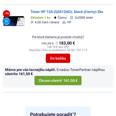
Toner HP 12A (Q2612AD), black (čierny) 2ks
- 7%
Skladom 1 ks
Čierna
2x2000 strán
4,58 Cent / strana
HP
Pre ktoré tlačiarne je produkt vhodný?
183,00 €
195,88 €
148,78 € bez DPH
Najnižšia cena za posledných 30 dní:
181,17 €
Do košíka
Máme pre vás lacnejšiu náplň.
S našou TonerPartner náplňou
ušetríte
161,50 €
.
Chcem ušetriť 161,50 €
Potrebujete poradiť?