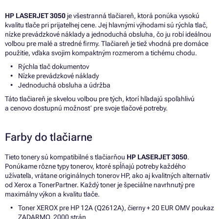
HP LASERJET 3050
je všestranná tlačiareň, ktorá ponúka vysokú
kvalitu tlače pri prijateľnej cene. Jej hlavnými výhodami sú rýchla tlač,
nízke prevádzkové náklady a jednoduchá obsluha, čo ju robí ideálnou
voľbou pre malé a stredné firmy. Tlačiareň je tiež vhodná pre domáce
použitie, vďaka svojim kompaktným rozmerom a tichému chodu.
Rýchla tlač dokumentov
Nízke prevádzkové náklady
Jednoduchá obsluha a údržba
Táto tlačiareň je skvelou voľbou pre tých, ktorí hľadajú spoľahlivú
a cenovo dostupnú možnosť pre svoje tlačové potreby.
Farby do tlačiarne
Tieto tonery sú kompatibilné s tlačiarňou
HP LASERJET 3050
.
Ponúkame rôzne typy tonerov, ktoré spĺňajú potreby každého
užívateľa, vrátane originálnych tonerov HP, ako aj kvalitných alternatív
od Xerox a TonerPartner. Každý toner je špeciálne navrhnutý pre
maximálny výkon a kvalitu tlače.
Toner XEROX pre HP 12A (Q2612A), čierny + 20 EUR OMV poukaz
ZADARMO, 2000 strán