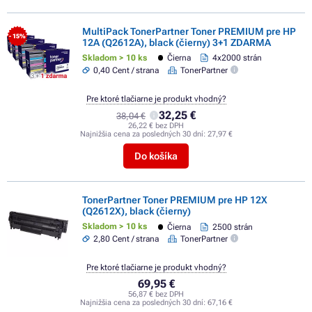
MultiPack TonerPartner Toner PREMIUM pre HP
- 15%
12A (Q2612A), black (čierny) 3+1 ZDARMA
Skladom > 10 ks
Čierna
4x2000 strán
0,40 Cent / strana
TonerPartner
Pre ktoré tlačiarne je produkt vhodný?
32,25 €
38,04 €
26,22 € bez DPH
Najnižšia cena za posledných 30 dní:
27,97 €
Do košíka
TonerPartner Toner PREMIUM pre HP 12X
(Q2612X), black (čierny)
Skladom > 10 ks
Čierna
2500 strán
2,80 Cent / strana
TonerPartner
Pre ktoré tlačiarne je produkt vhodný?
69,95 €
56,87 € bez DPH
Najnižšia cena za posledných 30 dní:
67,16 €