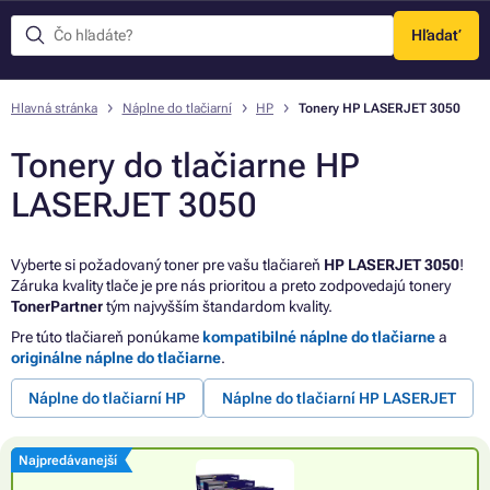
Hľadať
Menu
Hlavná stránka
Náplne do tlačiarní
HP
Tonery HP LASERJET 3050
Tonery do tlačiarne HP
LASERJET 3050
Vyberte si požadovaný toner pre vašu tlačiareň
HP LASERJET 3050
!
Záruka kvality tlače je pre nás prioritou a preto zodpovedajú tonery
TonerPartner
tým najvyšším štandardom kvality.
Pre túto tlačiareň ponúkame
kompatibilné náplne do tlačiarne
a
originálne náplne do tlačiarne
.
Náplne do tlačiarní HP
Náplne do tlačiarní HP LASERJET
Najpredávanejší