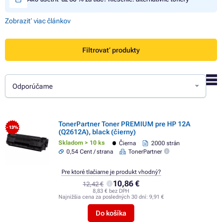
Zobraziť viac článkov
Filtrovať produkty
Odporúčame
TonerPartner Toner PREMIUM pre HP 12A
- 13%
(Q2612A), black (čierny)
Skladom > 10 ks
Čierna
2000 strán
0,54 Cent / strana
TonerPartner
Pre ktoré tlačiarne je produkt vhodný?
10,86 €
12,42 €
8,83 € bez DPH
Najnižšia cena za posledných 30 dní:
9,91 €
Do košíka