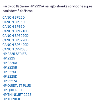
Farby do tlačiarne HP 2225A na tejto stránke sú vhodné aj pre
nasledovné tlačiarne:
CANON BP25D
CANON BP35D
CANON BP36D
CANON BP1210D
CANON BP5020D
CANON BP5220D
CANON BP5420D
CANON CP-2030
HP 2225 SERIES
HP 2225
HP 2225A
HP 2225B
HP 2225C
HP 2225D
HP 2227A
HP QUIETJET PLUS
HP QUIETJET
HP THINKJET 2225
HP THINKJET