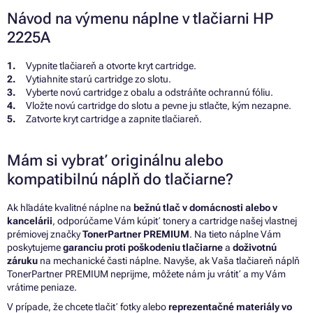
Návod na výmenu náplne v tlačiarni HP
2225A
Vypnite tlačiareň a otvorte kryt cartridge.
Vytiahnite starú cartridge zo slotu.
Vyberte novú cartridge z obalu a odstráňte ochrannú fóliu.
Vložte novú cartridge do slotu a pevne ju stlačte, kým nezapne.
Zatvorte kryt cartridge a zapnite tlačiareň.
Mám si vybrať originálnu alebo
kompatibilnú náplň do tlačiarne?
Ak hľadáte kvalitné náplne na
bežnú tlač v domácnosti alebo v
kancelárii
, odporúčame Vám kúpiť tonery a cartridge našej vlastnej
prémiovej značky
TonerPartner PREMIUM
. Na tieto náplne Vám
poskytujeme
garanciu proti poškodeniu tlačiarne
a
doživotnú
záruku
na mechanické časti náplne. Navyše, ak Vaša tlačiareň náplň
TonerPartner PREMIUM neprijme, môžete nám ju vrátiť a my Vám
vrátime peniaze.
V prípade, že chcete tlačiť fotky alebo
reprezentačné materiály vo