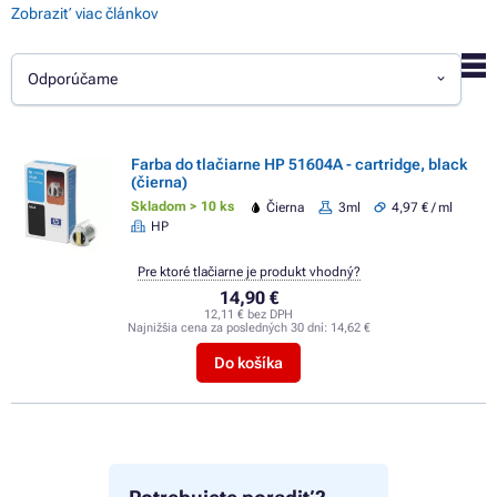
Zobraziť viac článkov
Odporúčame
Farba do tlačiarne HP 51604A - cartridge, black
(čierna)
Skladom > 10 ks
Čierna
3ml
4,97 € / ml
HP
Pre ktoré tlačiarne je produkt vhodný?
14,90 €
12,11 € bez DPH
Najnižšia cena za posledných 30 dní:
14,62 €
Do košíka