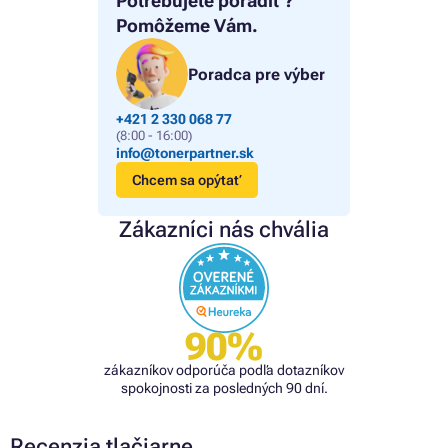
Potrebujete poradiť?
Pomôžeme Vám.
Poradca pre výber
+421 2 330 068 77
(8:00 - 16:00)
info@tonerpartner.sk
Chcem sa opýtať
Zákazníci nás chvália
90%
zákazníkov odporúča podľa dotazníkov
spokojnosti za posledných 90 dní.
Recenzia tlačiarne