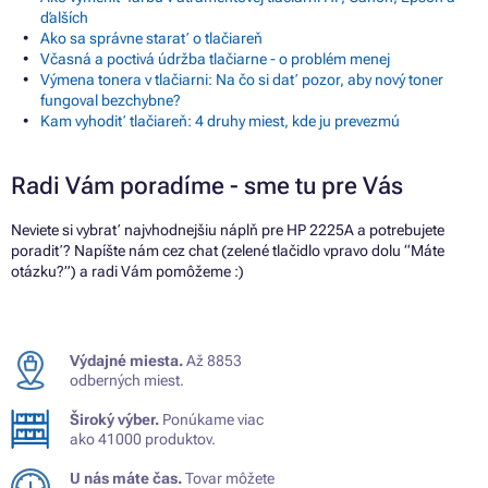
ďalších
Ako sa správne starať o tlačiareň
Včasná a poctivá údržba tlačiarne - o problém menej
Výmena tonera v tlačiarni: Na čo si dať pozor, aby nový toner
fungoval bezchybne?
Kam vyhodiť tlačiareň: 4 druhy miest, kde ju prevezmú
Radi Vám poradíme - sme tu pre Vás
Neviete si vybrať najvhodnejšiu náplň pre HP 2225A a potrebujete
poradiť? Napíšte nám cez chat (zelené tlačidlo vpravo dolu “Máte
otázku?”) a radi Vám pomôžeme :)
Výdajné miesta.
Až 8853
odberných miest.
Široký výber.
Ponúkame viac
ako 41000 produktov.
U nás máte čas.
Tovar môžete