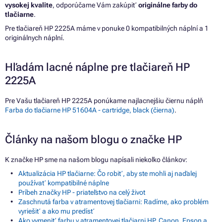
vysokej kvalite
, odporúčame Vám zakúpiť
originálne farby do
tlačiarne
.
Pre tlačiareň HP 2225A máme v ponuke 0 kompatibilných náplní a 1
originálnych náplní.
Hľadám lacné náplne pre tlačiareň HP
2225A
Pre Vašu tlačiareň HP 2225A ponúkame najlacnejšiu čiernu náplň
Farba do tlačiarne HP 51604A - cartridge, black (čierna)
.
Články na našom blogu o značke HP
K značke HP sme na našom blogu napísali niekoľko článkov:
Aktualizácia HP tlačiarne: Čo robiť, aby ste mohli aj naďalej
používať kompatibilné náplne
Príbeh značky HP - priateľstvo na celý život
Zaschnutá farba v atramentovej tlačiarni: Radíme, ako problém
vyriešiť a ako mu predísť
Ako vymeniť farbu v atramentovej tlačiarni HP, Canon, Epson a