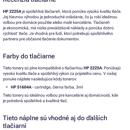
HP 2225A
je spoľahlivá tlačiareň, ktorá ponúka vysokú kvalitu tlače.
Jej hlavnou výhodou je jednoduché ovládanie, čo ju robí ideálnou
voľbou pre domáce použitie alebo malé kancelárie. Tlačiareň
je ekonomická, má nízke prevádzkové náklady a ponúka dobrú
rýchlosť tlače. Je vhodná pre ľudí, ktorí potrebujú spoľahlivého
partnera pre občasné tlačenie dokumentov.
Farby do tlačiarne
Tieto tonery sú plne kompatibilné s tlačiarňou
HP 2225A
. Ponúkajú
vysokú kvalitu tlače a spoľahlivý výkon za prijateľnú cenu. V našej
ponuke nájdete nasledujúce kódy tonerov:
HP 51604A
- cartridge, čierna farba, 3ml
Tieto tonery sú ideálnou voľbou pre kancelárie aj domácnosti, kde
je potrebná spoľahlivá a kvalitná tlač.
Tieto náplne sú vhodné aj do ďalších
tlačiarní