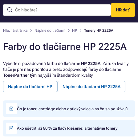
Hľadať
Menu
Hlavná stránka
Náplne do tlačiarní
HP
Tonery HP 2225A
Farby do tlačiarne HP 2225A
Vyberte si požadovanú farbu do tlačiarne
HP 2225A
! Záruka kvality
tlače je pre nás prioritou a preto zodpovedajú farby do tlačiarne
TonerPartner
tým najvyšším štandardom kvality.
Náplne do tlačiarní HP
Náplne do tlačiarní HP 2225A
Čo je toner, cartridge alebo optický valec a na čo sa používajú
Ako ušetriť až 80 % za tlač? Riešenie: alternatívne tonery