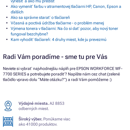
vyriešiť a ako mu predísť
Ako vymeniť farbu v atramentovej tlačiarni HP, Canon, Epson a
ďalších
Ako sa správne starať o tlačiareň
Včasná a poctivá údržba tlačiarne - o problém menej
Výmena tonera v tlačiarni: Na čo si dať pozor, aby nový toner
fungoval bezchybne?
Kam vyhodiť tlačiareň: 4 druhy miest, kde ju prevezmú
Radi Vám poradíme - sme tu pre Vás
Neviete si vybrať najvhodnejšiu náplň pre EPSON WORKFORCE WF-
7700 SERIES a potrebujete poradiť? Napíšte nám cez chat (zelené
tlačidlo vpravo dolu “Máte otázku?”) a radi Vám pomôžeme :)
Výdajné miesta.
Až 8853
odberných miest.
Široký výber.
Ponúkame viac
ako 41000 produktov.