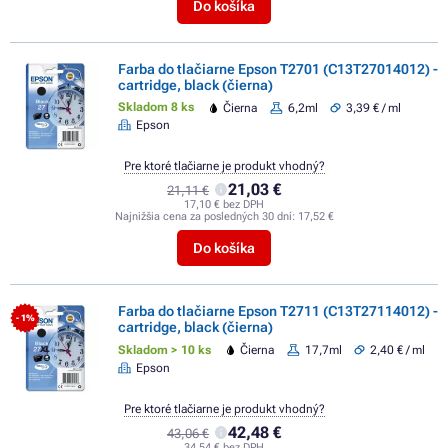
Do košíka
Farba do tlačiarne Epson T2701 (C13T27014012) -
cartridge, black (čierna)
Skladom 8 ks
Čierna
6,2ml
3,39 € / ml
Epson
Pre ktoré tlačiarne je produkt vhodný?
21,03 €
21,11 €
17,10 € bez DPH
Najnižšia cena za posledných 30 dní:
17,52 €
Do košíka
Farba do tlačiarne Epson T2711 (C13T27114012) -
- 1%
cartridge, black (čierna)
Skladom > 10 ks
Čierna
17,7ml
2,40 € / ml
Epson
Pre ktoré tlačiarne je produkt vhodný?
42,48 €
43,06 €
34,54 € bez DPH