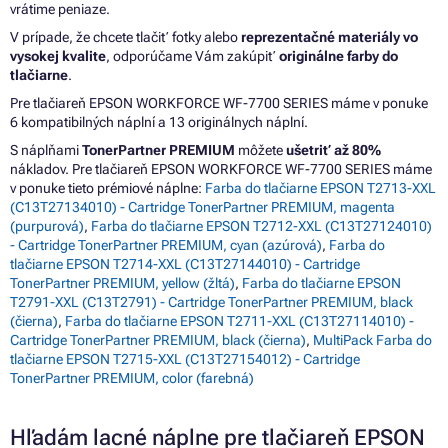
vrátime peniaze.
V prípade, že chcete tlačiť fotky alebo
reprezentačné materiály vo
vysokej kvalite
, odporúčame Vám zakúpiť
originálne farby do
tlačiarne
.
Pre tlačiareň EPSON WORKFORCE WF-7700 SERIES máme v ponuke
6 kompatibilných náplní a 13 originálnych náplní.
S náplňami
TonerPartner PREMIUM
môžete
ušetriť až 80%
nákladov. Pre tlačiareň EPSON WORKFORCE WF-7700 SERIES máme
v ponuke tieto prémiové náplne:
Farba do tlačiarne EPSON T2713-XXL
(C13T27134010) - Cartridge TonerPartner PREMIUM, magenta
(purpurová)
,
Farba do tlačiarne EPSON T2712-XXL (C13T27124010)
- Cartridge TonerPartner PREMIUM, cyan (azúrová)
,
Farba do
tlačiarne EPSON T2714-XXL (C13T27144010) - Cartridge
TonerPartner PREMIUM, yellow (žltá)
,
Farba do tlačiarne EPSON
T2791-XXL (C13T2791) - Cartridge TonerPartner PREMIUM, black
(čierna)
,
Farba do tlačiarne EPSON T2711-XXL (C13T27114010) -
Cartridge TonerPartner PREMIUM, black (čierna)
,
MultiPack Farba do
tlačiarne EPSON T2715-XXL (C13T27154012) - Cartridge
TonerPartner PREMIUM, color (farebná)
Hľadám lacné náplne pre tlačiareň EPSON