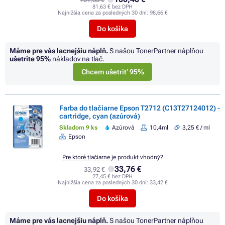
81,63 € bez DPH
Najnižšia cena za posledných 30 dní:
98,66 €
Do košíka
Máme pre vás lacnejšiu náplň.
S našou TonerPartner náplňou
ušetríte
95%
nákladov na tlač.
Chcem ušetriť 95%
Farba do tlačiarne Epson T2712 (C13T27124012) -
cartridge, cyan (azúrová)
Skladom 9 ks
Azúrová
10,4ml
3,25 € / ml
Epson
Pre ktoré tlačiarne je produkt vhodný?
33,76 €
33,92 €
27,45 € bez DPH
Najnižšia cena za posledných 30 dní:
33,42 €
Do košíka
Máme pre vás lacnejšiu náplň.
S našou TonerPartner náplňou