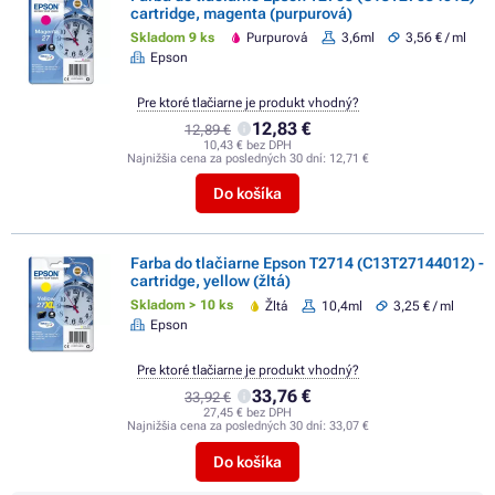
cartridge, magenta (purpurová)
Skladom 9 ks
Purpurová
3,6ml
3,56 € / ml
Epson
Pre ktoré tlačiarne je produkt vhodný?
12,83 €
12,89 €
10,43 € bez DPH
Najnižšia cena za posledných 30 dní:
12,71 €
Do košíka
Farba do tlačiarne Epson T2714 (C13T27144012) -
cartridge, yellow (žltá)
Skladom > 10 ks
Žltá
10,4ml
3,25 € / ml
Epson
Pre ktoré tlačiarne je produkt vhodný?
33,76 €
33,92 €
27,45 € bez DPH
Najnižšia cena za posledných 30 dní:
33,07 €
Do košíka