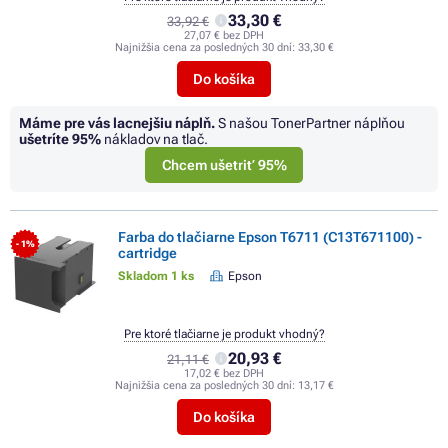
33,30 €
33,92 €
27,07 € bez DPH
Najnižšia cena za posledných 30 dní:
33,30 €
Do košíka
Máme pre vás lacnejšiu náplň.
S našou TonerPartner náplňou
ušetríte
95%
nákladov na tlač.
Chcem ušetriť 95%
Farba do tlačiarne Epson T6711 (C13T671100) -
- 1%
cartridge
Skladom 1 ks
Epson
Pre ktoré tlačiarne je produkt vhodný?
20,93 €
21,11 €
17,02 € bez DPH
Najnižšia cena za posledných 30 dní:
13,17 €
Do košíka