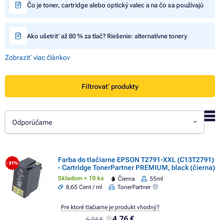
Čo je toner, cartridge alebo optický valec a na čo sa používajú
Ako ušetriť až 80 % za tlač? Riešenie: alternatívne tonery
Zobraziť viac článkov
Filtrovať produkty
Odporúčame
Farba do tlačiarne EPSON T2791-XXL (C13T2791)
- 21%
- Cartridge TonerPartner PREMIUM, black (čierna)
Skladom > 10 ks
Čierna
55ml
8,65 Cent / ml
TonerPartner
Pre ktoré tlačiarne je produkt vhodný?
4,76 €
6,04 €