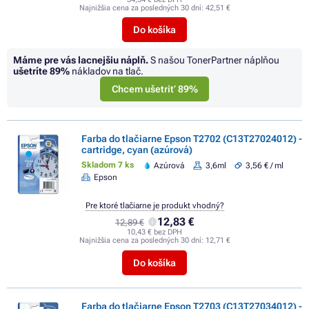
Najnižšia cena za posledných 30 dní:
42,51 €
Do košíka
Máme pre vás lacnejšiu náplň.
S našou TonerPartner náplňou
ušetríte
89%
nákladov na tlač.
Chcem ušetriť 89%
Farba do tlačiarne Epson T2702 (C13T27024012) -
cartridge, cyan (azúrová)
Skladom 7 ks
Azúrová
3,6ml
3,56 € / ml
Epson
Pre ktoré tlačiarne je produkt vhodný?
12,83 €
12,89 €
10,43 € bez DPH
Najnižšia cena za posledných 30 dní:
12,71 €
Do košíka
Farba do tlačiarne Epson T2703 (C13T27034012) -