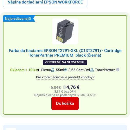
Náplne do tlačiarní EPSON WORKFORCE
Najpredávanejší
Farba do tlačiarne EPSON T2791-XXL (C13T2791) - Cartridge
TonerPartner PREMIUM, black (čierna)
VYROBENÉ NA SLOVENSKU
Skladom > 10 ks
Čierna
55ml
8,65 Cent / ml
TonerPartner
Pre ktoré tlačiarne je produkt vhodný?
4,76 €
6,04 €
3,87 € bez DPH
Najnižšia cena za posledných 30 dní:
4,58 €
Do košíka