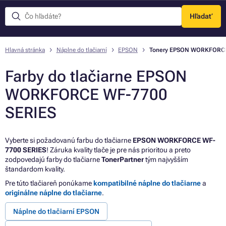
Hľadať
Menu
Hlavná stránka
Náplne do tlačiarní
EPSON
Tonery EPSON WORKFORCE
Farby do tlačiarne EPSON
WORKFORCE WF-7700
SERIES
Vyberte si požadovanú farbu do tlačiarne
EPSON WORKFORCE WF-
7700 SERIES
! Záruka kvality tlače je pre nás prioritou a preto
zodpovedajú farby do tlačiarne
TonerPartner
tým najvyšším
štandardom kvality.
Pre túto tlačiareň ponúkame
kompatibilné náplne do tlačiarne
a
originálne náplne do tlačiarne
.
Náplne do tlačiarní EPSON