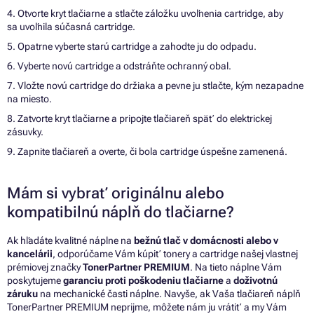
4. Otvorte kryt tlačiarne a stlačte záložku uvoľnenia cartridge, aby
sa uvoľnila súčasná cartridge.
5. Opatrne vyberte starú cartridge a zahodte ju do odpadu.
6. Vyberte novú cartridge a odstráňte ochranný obal.
7. Vložte novú cartridge do držiaka a pevne ju stlačte, kým nezapadne
na miesto.
8. Zatvorte kryt tlačiarne a pripojte tlačiareň späť do elektrickej
zásuvky.
9. Zapnite tlačiareň a overte, či bola cartridge úspešne zamenená.
Mám si vybrať originálnu alebo
kompatibilnú náplň do tlačiarne?
Ak hľadáte kvalitné náplne na
bežnú tlač v domácnosti alebo v
kancelárii
, odporúčame Vám kúpiť tonery a cartridge našej vlastnej
prémiovej značky
TonerPartner PREMIUM
. Na tieto náplne Vám
poskytujeme
garanciu proti poškodeniu tlačiarne
a
doživotnú
záruku
na mechanické časti náplne. Navyše, ak Vaša tlačiareň náplň
TonerPartner PREMIUM neprijme, môžete nám ju vrátiť a my Vám