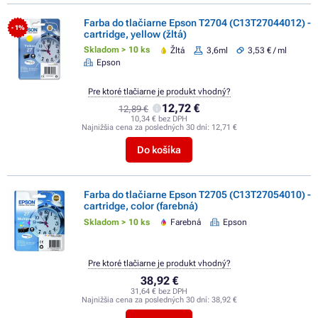
Farba do tlačiarne Epson T2704 (C13T27044012) -
- 1%
cartridge, yellow (žltá)
Skladom > 10 ks
Žltá
3,6ml
3,53 € / ml
Epson
Pre ktoré tlačiarne je produkt vhodný?
12,72 €
12,89 €
10,34 € bez DPH
Najnižšia cena za posledných 30 dní:
12,71 €
Do košíka
Farba do tlačiarne Epson T2705 (C13T27054010) -
cartridge, color (farebná)
Skladom > 10 ks
Farebná
Epson
Pre ktoré tlačiarne je produkt vhodný?
38,92 €
31,64 € bez DPH
Najnižšia cena za posledných 30 dní:
38,92 €