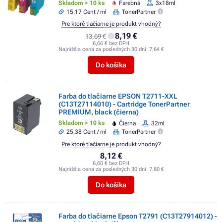
Skladom > 10 ks
Farebná
3x18ml
15,17 Cent / ml
TonerPartner
Pre ktoré tlačiarne je produkt vhodný?
8,19 €
13,69 €
6,66 € bez DPH
Najnižšia cena za posledných 30 dní:
7,64 €
Do košíka
Farba do tlačiarne EPSON T2711-XXL
(C13T27114010) - Cartridge TonerPartner
PREMIUM, black (čierna)
Skladom > 10 ks
Čierna
32ml
25,38 Cent / ml
TonerPartner
Pre ktoré tlačiarne je produkt vhodný?
8,12 €
6,60 € bez DPH
Najnižšia cena za posledných 30 dní:
7,80 €
Do košíka
Farba do tlačiarne Epson T2791 (C13T27914012) -