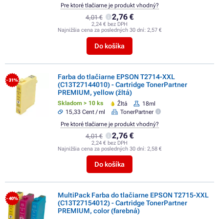
Pre ktoré tlačiarne je produkt vhodný?
2,76 €
4,01 €
2,24 € bez DPH
Najnižšia cena za posledných 30 dní:
2,57 €
Do košíka
Farba do tlačiarne EPSON T2714-XXL
- 31%
(C13T27144010) - Cartridge TonerPartner
PREMIUM, yellow (žltá)
Skladom > 10 ks
Žltá
18ml
15,33 Cent / ml
TonerPartner
Pre ktoré tlačiarne je produkt vhodný?
2,76 €
4,01 €
2,24 € bez DPH
Najnižšia cena za posledných 30 dní:
2,58 €
Do košíka
MultiPack Farba do tlačiarne EPSON T2715-XXL
- 40%
(C13T27154012) - Cartridge TonerPartner
PREMIUM, color (farebná)