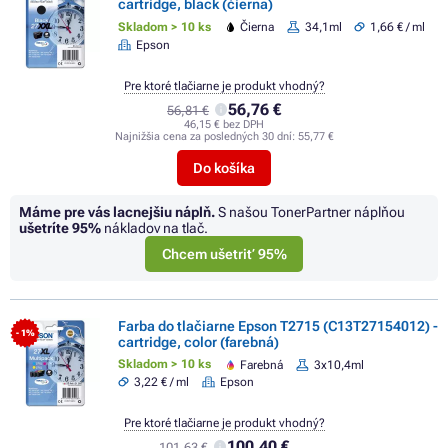
cartridge, black (čierna)
Skladom > 10 ks
Čierna
34,1ml
1,66 € / ml
Epson
Pre ktoré tlačiarne je produkt vhodný?
56,76 €
56,81 €
46,15 € bez DPH
Najnižšia cena za posledných 30 dní:
55,77 €
Do košíka
Máme pre vás lacnejšiu náplň.
S našou TonerPartner náplňou
ušetríte
95%
nákladov na tlač.
Chcem ušetriť 95%
Farba do tlačiarne Epson T2715 (C13T27154012) -
- 1%
cartridge, color (farebná)
Skladom > 10 ks
Farebná
3x10,4ml
3,22 € / ml
Epson
Pre ktoré tlačiarne je produkt vhodný?
100,40 €
101,63 €