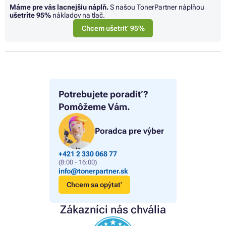
Máme pre vás lacnejšiu náplň.
S našou TonerPartner náplňou
ušetríte
95%
nákladov na tlač.
Chcem ušetriť 95%
Potrebujete poradiť?
Pomôžeme Vám.
Poradca pre výber
+421 2 330 068 77
(8:00 - 16:00)
info@tonerpartner.sk
Chcem sa opýtať
Zákazníci nás chvália