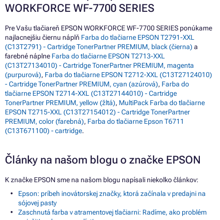
WORKFORCE WF-7700 SERIES
Pre Vašu tlačiareň EPSON WORKFORCE WF-7700 SERIES ponúkame
najlacnejšiu čiernu náplň
Farba do tlačiarne EPSON T2791-XXL
(C13T2791) - Cartridge TonerPartner PREMIUM, black (čierna)
a
farebné náplne
Farba do tlačiarne EPSON T2713-XXL
(C13T27134010) - Cartridge TonerPartner PREMIUM, magenta
(purpurová)
,
Farba do tlačiarne EPSON T2712-XXL (C13T27124010)
- Cartridge TonerPartner PREMIUM, cyan (azúrová)
,
Farba do
tlačiarne EPSON T2714-XXL (C13T27144010) - Cartridge
TonerPartner PREMIUM, yellow (žltá)
,
MultiPack Farba do tlačiarne
EPSON T2715-XXL (C13T27154012) - Cartridge TonerPartner
PREMIUM, color (farebná)
,
Farba do tlačiarne Epson T6711
(C13T671100) - cartridge
.
Články na našom blogu o značke EPSON
K značke EPSON sme na našom blogu napísali niekoľko článkov:
Epson: príbeh inovátorskej značky, ktorá začínala v predajni na
sójovej pasty
Zaschnutá farba v atramentovej tlačiarni: Radíme, ako problém