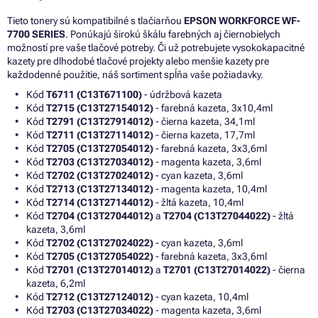
Tieto tonery sú kompatibilné s tlačiarňou
EPSON WORKFORCE WF-
7700 SERIES
. Ponúkajú širokú škálu farebných aj čiernobielych
možností pre vaše tlačové potreby. Či už potrebujete vysokokapacitné
kazety pre dlhodobé tlačové projekty alebo menšie kazety pre
každodenné použitie, náš sortiment spĺňa vaše požiadavky.
Kód
T6711 (C13T671100)
- údržbová kazeta
Kód
T2715 (C13T27154012)
- farebná kazeta, 3x10,4ml
Kód
T2791 (C13T27914012)
- čierna kazeta, 34,1ml
Kód
T2711 (C13T27114012)
- čierna kazeta, 17,7ml
Kód
T2705 (C13T27054012)
- farebná kazeta, 3x3,6ml
Kód
T2703 (C13T27034012)
- magenta kazeta, 3,6ml
Kód
T2702 (C13T27024012)
- cyan kazeta, 3,6ml
Kód
T2713 (C13T27134012)
- magenta kazeta, 10,4ml
Kód
T2714 (C13T27144012)
- žltá kazeta, 10,4ml
Kód
T2704 (C13T27044012)
a
T2704 (C13T27044022)
- žltá
kazeta, 3,6ml
Kód
T2702 (C13T27024022)
- cyan kazeta, 3,6ml
Kód
T2705 (C13T27054022)
- farebná kazeta, 3x3,6ml
Kód
T2701 (C13T27014012)
a
T2701 (C13T27014022)
- čierna
kazeta, 6,2ml
Kód
T2712 (C13T27124012)
- cyan kazeta, 10,4ml
Kód
T2703 (C13T27034022)
- magenta kazeta, 3,6ml