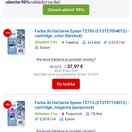
ušetríte
95%
nákladov na tlač.
Chcem ušetriť 95%
Farba do tlačiarne Epson T2705 (C13T27054012) -
- 1%
cartridge, color (farebná)
Skladom 3 ks
Farebná
3x3,6ml
3,52 € / ml
Epson
Pre ktoré tlačiarne je produkt vhodný?
37,97 €
38,52 €
30,87 € bez DPH
Najnižšia cena za posledných 30 dní:
37,93 €
Do košíka
Farba do tlačiarne Epson T2713 (C13T27134012) -
- 2%
cartridge, magenta (purpurová)
Skladom 2 ks
Purpurová
10,4ml
3,20 € / ml
Epson
Pre ktoré tlačiarne je produkt vhodný?