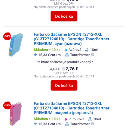
3,87 € bez DPH
Najnižšia cena za posledných 30 dní:
4,58 €
Do košíka
Farba do tlačiarne EPSON T2712-XXL
- 31%
(C13T27124010) - Cartridge TonerPartner
PREMIUM, cyan (azúrová)
Skladom > 10 ks
Azúrová
18ml
15,33 Cent / ml
TonerPartner
Pre ktoré tlačiarne je produkt vhodný?
2,76 €
4,01 €
2,24 € bez DPH
Najnižšia cena za posledných 30 dní:
2,57 €
Do košíka
Farba do tlačiarne EPSON T2713-XXL
- 31%
(C13T27134010) - Cartridge TonerPartner
PREMIUM, magenta (purpurová)
Skladom > 10 ks
Purpurová
18ml
15,33 Cent / ml
TonerPartner