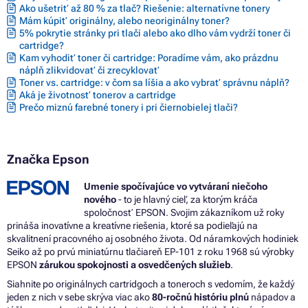
Ako ušetriť až 80 % za tlač? Riešenie: alternatívne tonery
Mám kúpiť originálny, alebo neoriginálny toner?
5% pokrytie stránky pri tlači alebo ako dlho vám vydrží toner či
cartridge?
Kam vyhodiť toner či cartridge: Poradíme vám, ako prázdnu
náplň zlikvidovať či zrecyklovať
Toner vs. cartridge: v čom sa líšia a ako vybrať správnu náplň?
Aká je životnosť tonerov a cartridge
Prečo miznú farebné tonery i pri čiernobielej tlači?
Značka Epson
Umenie spočívajúce vo vytváraní niečoho
nového
- to je hlavný cieľ, za ktorým kráča
spoločnosť EPSON. Svojim zákazníkom už roky
prináša inovatívne a kreatívne riešenia, ktoré sa podieľajú na
skvalitnení pracovného aj osobného života. Od náramkových hodiniek
Seiko až po prvú miniatúrnu tlačiareň EP-101 z roku 1968 sú výrobky
EPSON
zárukou spokojnosti a osvedčených služieb
.
Siahnite po originálnych cartridgoch a toneroch s vedomím, že každý
jeden z nich v sebe skrýva viac ako
80-ročnú históriu plnú
nápadov a