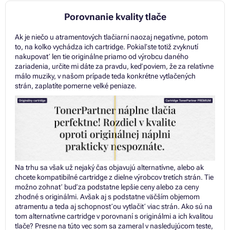
Porovnanie kvality tlače
Ak je niečo u atramentových tlačiarní naozaj negatívne, potom
to, na koľko vychádza ich cartridge. Pokiaľ ste totiž zvyknutí
nakupovať len tie originálne priamo od výrobcu daného
zariadenia, určite mi dáte za pravdu, keď poviem, že za relatívne
málo muziky, v našom prípade teda konkrétne vytlačených
strán, zaplatíte pomerne veľké peniaze.
Na trhu sa však už nejaký čas objavujú alternatívne, alebo ak
chcete kompatibilné cartridge z dielne výrobcov tretích strán. Tie
možno zohnať buď za podstatne lepšie ceny alebo za ceny
zhodné s originálmi. Avšak aj s podstatne väčším objemom
atramentu a teda aj schopnosťou vytlačiť viac strán. Ako sú na
tom alternatívne cartridge v porovnaní s originálmi a ich kvalitou
tlače? Presne na túto vec som sa zameral v nasledujúcom teste,