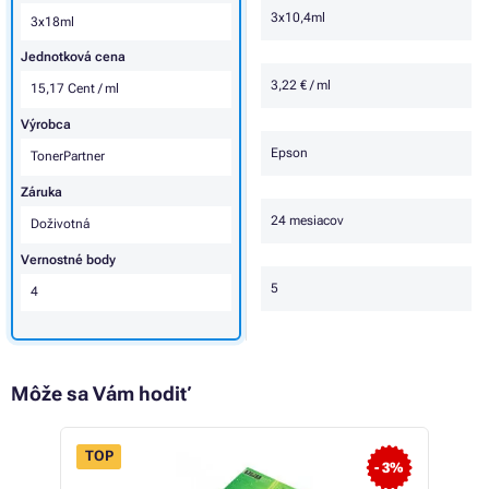
3x10,4ml
3x18ml
Jednotková cena
3,22 € / ml
15,17 Cent / ml
Výrobca
Epson
TonerPartner
Záruka
24 mesiacov
Doživotná
Vernostné body
5
4
Môže sa Vám hodiť
TOP
- 3%