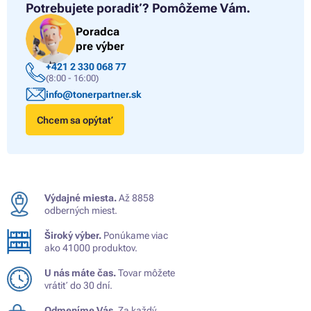
Potrebujete poradiť?
Pomôžeme Vám.
Poradca
pre výber
+421 2 330 068 77
(8:00 - 16:00)
info@tonerpartner.sk
Chcem sa opýtať
Výdajné miesta.
Až 8858
odberných miest.
Široký výber.
Ponúkame viac
ako 41000 produktov.
U nás máte čas.
Tovar môžete
vrátiť do 30 dní.
Odmeníme Vás.
Za každý