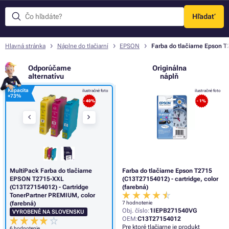
Hľadať
Menu
Hlavná stránka
Náplne do tlačiarní
EPSON
Farba do tlačiarne Epson T
Odporúčame
Originálna
alternatívu
náplň
Kapacita
ilustračné foto
ilustračné foto
+
73%
- 40%
- 1%
MultiPack Farba do tlačiarne
Farba do tlačiarne Epson T2715
EPSON T2715-XXL
(C13T27154012) - cartridge, color
(C13T27154012) - Cartridge
(farebná)
TonerPartner PREMIUM, color
(farebná)
7 hodnotenie
Obj. číslo:
1IEPB271540VG
VYROBENÉ NA SLOVENSKU
OEM:
C13T27154012
Pre ktoré tlačiarne je produkt
6 hodnotenie