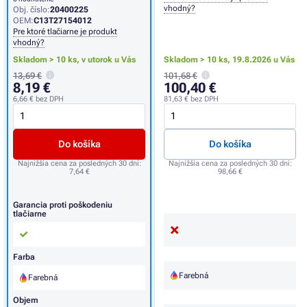
vhodný?
Obj. číslo:
20400225
OEM:
C13T27154012
Pre ktoré tlačiarne je produkt
vhodný?
Skladom > 10 ks,
v utorok u Vás
Skladom > 10 ks,
19.8.2026 u Vás
13,69 €
101,68 €
8,19 €
100,40 €
6,66 €
bez DPH
81,63 €
bez DPH
Do košíka
Do košíka
Najnižšia cena za posledných 30 dní:
Najnižšia cena za posledných 30 dní:
7,64 €
98,66 €
Garancia proti poškodeniu
tlačiarne
Farba
Farebná
Farebná
Objem