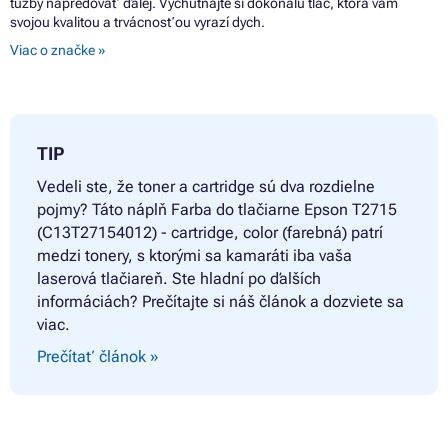
túžby napredovať ďalej. Vychutnajte si dokonalú tlač, ktorá vám
svojou kvalitou a trvácnosťou vyrazí dych.
Viac o značke »
TIP
Vedeli ste, že toner a cartridge sú dva rozdielne
pojmy? Táto náplň
Farba do tlačiarne Epson T2715
(C13T27154012) - cartridge, color (farebná) patrí
medzi tonery, s ktorými sa kamaráti iba vaša
laserová tlačiareň. Ste hladní po ďalších
informáciách? Prečítajte si náš článok a dozviete sa
viac.
Prečítať článok »