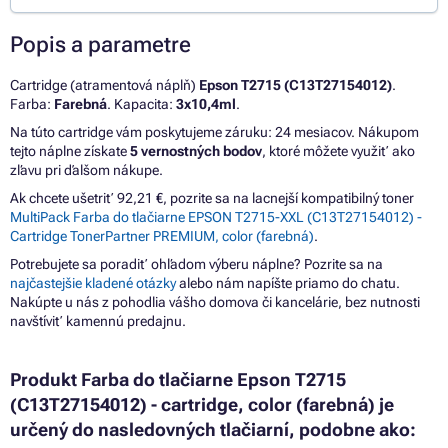
Popis a parametre
Cartridge (atramentová náplň)
Epson T2715 (C13T27154012)
.
Farba:
Farebná
. Kapacita:
3x10,4ml
.
Na túto cartridge vám poskytujeme záruku: 24 mesiacov. Nákupom
tejto náplne získate
5 vernostných bodov
, ktoré môžete využiť ako
zľavu pri ďalšom nákupe.
Ak chcete ušetriť 92,21 €, pozrite sa na lacnejší kompatibilný toner
MultiPack Farba do tlačiarne EPSON T2715-XXL (C13T27154012) -
Cartridge TonerPartner PREMIUM, color (farebná)
.
Potrebujete sa poradiť ohľadom výberu náplne? Pozrite sa na
najčastejšie kladené otázky
alebo nám napíšte priamo do chatu.
Nakúpte u nás z pohodlia vášho domova či kancelárie, bez nutnosti
navštíviť kamennú predajnu.
Produkt Farba do tlačiarne Epson T2715
(C13T27154012) - cartridge, color (farebná) je
určený do nasledovných tlačiarní, podobne ako: