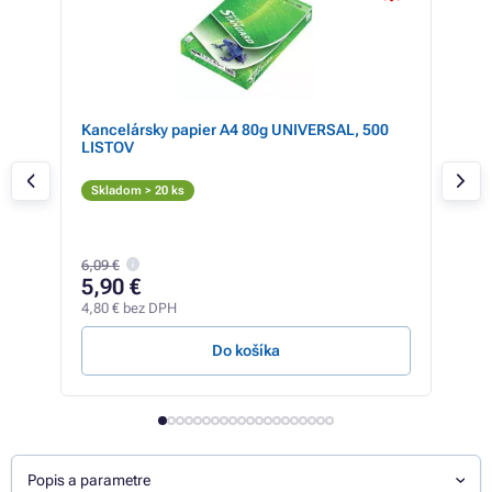
Kancelársky papier A4 80g UNIVERSAL, 500
Far
LISTOV
(C13
Či
Skladom > 20 ks
Skl
56,8
6,09 €
56
5,90 €
46,1
4,80 € bez DPH
1,66 
Do košíka
Popis a parametre