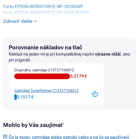
Farby EPSON WORKFORCE WF-3520DWF
Farby EPSON WORKFORCE WF-3600 SERIES
Farby EPSON WORKFORCE WF-3620DWF
Zobraziť ďalšie
Farby EPSON WORKFORCE WF-3620WF
Farby EPSON WORKFORCE WF-3640DTWF
Farby EPSON WORKFORCE WF-7110DTW
Farby EPSON WORKFORCE WF-7210
Porovnanie nákladov na tlač
Farby EPSON WORKFORCE WF-7210DTW
Farby EPSON WORKFORCE WF-7600 SERIES
Náklad na jeden ml je pri kompatibilnej náplni
výrazne nižší
, ako
Farby EPSON WORKFORCE WF-7610DWF
pri origináli.
Farby EPSON WORKFORCE WF-7615DWF
Originálny cartridge C13T27154012
Farby EPSON WORKFORCE WF-7620DTWF
3,2179 €
Farby EPSON WORKFORCE WF-7700 SERIES
Farby EPSON WORKFORCE WF-7710
Farby EPSON WORKFORCE WF-7710DWF
Cartridge TonerPartner C13T27154012
Farby EPSON WORKFORCE WF-7715DWF
0,1517 €
Farby EPSON WORKFORCE WF-7720DTWF
Mohlo by Vás zaujímať
Čo je toner, cartridge alebo optický valec a na čo sa používajú