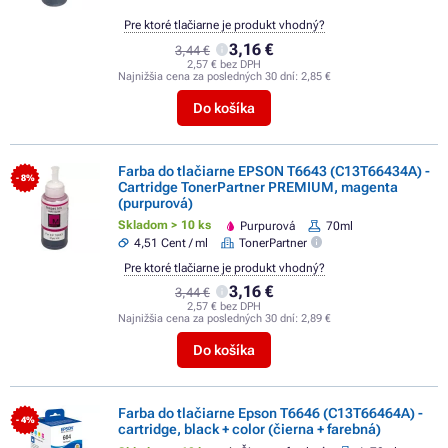
Pre ktoré tlačiarne je produkt vhodný?
3,16 €
3,44 €
2,57 € bez DPH
Najnižšia cena za posledných 30 dní:
2,85 €
Do košíka
Farba do tlačiarne EPSON T6643 (C13T66434A) -
- 8%
Cartridge TonerPartner PREMIUM, magenta
(purpurová)
Skladom > 10 ks
Purpurová
70ml
4,51 Cent / ml
TonerPartner
Pre ktoré tlačiarne je produkt vhodný?
3,16 €
3,44 €
2,57 € bez DPH
Najnižšia cena za posledných 30 dní:
2,89 €
Do košíka
Farba do tlačiarne Epson T6646 (C13T66464A) -
- 4%
cartridge, black + color (čierna + farebná)