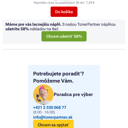
Najnižšia cena za posledných 30 dní:
7,29 €
Do košíka
Máme pre vás lacnejšiu náplň.
S našou TonerPartner náplňou
ušetríte
58%
nákladov na tlač.
Chcem ušetriť 58%
Potrebujete poradiť?
Pomôžeme Vám.
Poradca pre výber
+421 2 330 068 77
(8:00 - 16:00)
info@tonerpartner.sk
Chcem sa opýtať