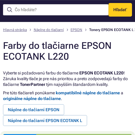
Hľadať
Menu
Hlavná stránka
Náplne do tlačiarní
EPSON
Tonery EPSON ECOTANK L
Farby do tlačiarne EPSON
ECOTANK L220
Vyberte si požadovanú farbu do tlačiarne
EPSON ECOTANK L220
!
Záruka kvality tlače je pre nás prioritou a preto zodpovedajú farby do
tlačiarne
TonerPartner
tým najvyšším štandardom kvality.
Pre túto tlačiareň ponúkame
kompatibilné náplne do tlačiarne
a
originálne náplne do tlačiarne
.
Náplne do tlačiarní EPSON
Náplne do tlačiarní EPSON ECOTANK L