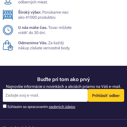
odberných miest.
Široký výber.
Ponúkame viac
ako 41000 produktov.
U nás máte čas.
Tovar môžete
vrátiť do 30 dní.
Odmeníme Vás.
Za každý
nákup získate vernostné body.
Buďte pri tom ako prvý
Najnovšie informácie o novinkách a akciách priamo na Váš e-mail.
Prihlásiť odber
Súhlasím so spracovaním
osobných údajov