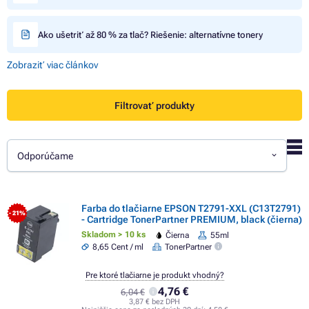
Ako ušetriť až 80 % za tlač? Riešenie: alternatívne tonery
Zobraziť viac článkov
Filtrovať produkty
Odporúčame
Farba do tlačiarne EPSON T2791-XXL (C13T2791)
- 21%
- Cartridge TonerPartner PREMIUM, black (čierna)
Skladom > 10 ks
Čierna
55ml
8,65 Cent / ml
TonerPartner
Pre ktoré tlačiarne je produkt vhodný?
4,76 €
6,04 €
3,87 € bez DPH