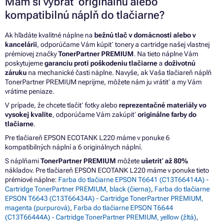
Mám si vybrať originálnu alebo
kompatibilnú náplň do tlačiarne?
Ak hľadáte kvalitné náplne na
bežnú tlač v domácnosti alebo v
kancelárii
, odporúčame Vám kúpiť tonery a cartridge našej vlastnej
prémiovej značky
TonerPartner PREMIUM
. Na tieto náplne Vám
poskytujeme
garanciu proti poškodeniu tlačiarne
a
doživotnú
záruku
na mechanické časti náplne. Navyše, ak Vaša tlačiareň náplň
TonerPartner PREMIUM neprijme, môžete nám ju vrátiť a my Vám
vrátime peniaze.
V prípade, že chcete tlačiť fotky alebo
reprezentačné materiály vo
vysokej kvalite
, odporúčame Vám zakúpiť
originálne farby do
tlačiarne
.
Pre tlačiareň EPSON ECOTANK L220 máme v ponuke 6
kompatibilných náplní a 6 originálnych náplní.
S náplňami
TonerPartner PREMIUM
môžete
ušetriť až 80%
nákladov. Pre tlačiareň EPSON ECOTANK L220 máme v ponuke tieto
prémiové náplne:
Farba do tlačiarne EPSON T6641 (C13T66414A) -
Cartridge TonerPartner PREMIUM, black (čierna)
,
Farba do tlačiarne
EPSON T6643 (C13T66434A) - Cartridge TonerPartner PREMIUM,
magenta (purpurová)
,
Farba do tlačiarne EPSON T6644
(C13T66444A) - Cartridge TonerPartner PREMIUM, yellow (žltá)
,