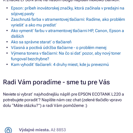
Epson: príbeh inovátorskej značky, ktorá začínala v predajni na
sójovej pasty
Zaschnutá farba v atramentovej tlačiarni: Radíme, ako problém
vyriešiť a ako mu predísť
Ako vymeniť farbu v atramentovej tlačiarni HP, Canon, Epson a
ďalších
Ako sa správne starať o tlačiareň
Včasná a poctivá údržba tlačiarne - o problém menej
Výmena tonera v tlačiarni: Na čo si dať pozor, aby nový toner
fungoval bezchybne?
Kam vyhodiť tlačiareň: 4 druhy miest, kde ju prevezmú
Radi Vám poradíme - sme tu pre Vás
Neviete si vybrať najvhodnejšiu náplň pre EPSON ECOTANK L220 a
potrebujete poradiť? Napíšte nám cez chat (zelené tlačidlo vpravo
dolu “Máte otázku?”) a radi Vám pomôžeme :)
Výdajné miesta.
Až 8853