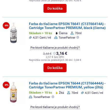
Najnižšia cena za posledných 30 dní:
4,58 €
Do košíka
Farba do tlačiarne EPSON T6641 (C13T66414A) -
- 8%
Cartridge TonerPartner PREMIUM, black (čierna)
Skladom > 10 ks
Čierna
70ml
4,51 Cent / ml
TonerPartner
Pre ktoré tlačiarne je produkt vhodný?
3,16 €
3,44 €
2,57 € bez DPH
Najnižšia cena za posledných 30 dní:
3,04 €
Do košíka
Farba do tlačiarne EPSON T6644 (C13T66444A) -
- 8%
Cartridge TonerPartner PREMIUM, yellow (žltá)
Skladom > 10 ks
Žltá
70ml
4,51 Cent / ml
TonerPartner
Pre ktoré tlačiarne je produkt vhodný?