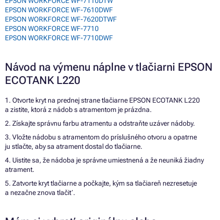
EPSON WORKFORCE WF-7110DTW
EPSON WORKFORCE WF-7610DWF
EPSON WORKFORCE WF-7620DTWF
EPSON WORKFORCE WF-7710
EPSON WORKFORCE WF-7710DWF
Návod na výmenu náplne v tlačiarni EPSON
ECOTANK L220
1. Otvorte kryt na prednej strane tlačiarne EPSON ECOTANK L220
a zistite, ktorá z nádob s atramentom je prázdna.
2. Získajte správnu farbu atramentu a odstraňte uzáver nádoby.
3. Vložte nádobu s atramentom do príslušného otvoru a opatrne
ju stlačte, aby sa atrament dostal do tlačiarne.
4. Uistite sa, že nádoba je správne umiestnená a že neuniká žiadny
atrament.
5. Zatvorte kryt tlačiarne a počkajte, kým sa tlačiareň nezresetuje
a nezačne znova tlačiť.