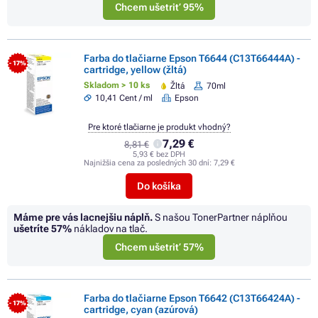
Chcem ušetriť 95%
Farba do tlačiarne Epson T6644 (C13T66444A) -
- 17%
cartridge, yellow (žltá)
Skladom > 10 ks
Žltá
70ml
10,41 Cent / ml
Epson
Pre ktoré tlačiarne je produkt vhodný?
7,29 €
8,81 €
5,93 € bez DPH
Najnižšia cena za posledných 30 dní:
7,29 €
Do košíka
Máme pre vás lacnejšiu náplň.
S našou TonerPartner náplňou
ušetríte
57%
nákladov na tlač.
Chcem ušetriť 57%
Farba do tlačiarne Epson T6642 (C13T66424A) -
- 17%
cartridge, cyan (azúrová)