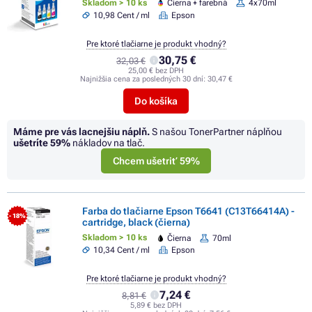
Skladom > 10 ks
Čierna + farebná
4x70ml
10,98 Cent / ml
Epson
Pre ktoré tlačiarne je produkt vhodný?
30,75 €
32,03 €
25,00 € bez DPH
Najnižšia cena za posledných 30 dní:
30,47 €
Do košíka
Máme pre vás lacnejšiu náplň.
S našou TonerPartner náplňou
ušetríte
59%
nákladov na tlač.
Chcem ušetriť 59%
Farba do tlačiarne Epson T6641 (C13T66414A) -
- 18%
cartridge, black (čierna)
Skladom > 10 ks
Čierna
70ml
10,34 Cent / ml
Epson
Pre ktoré tlačiarne je produkt vhodný?
7,24 €
8,81 €
5,89 € bez DPH