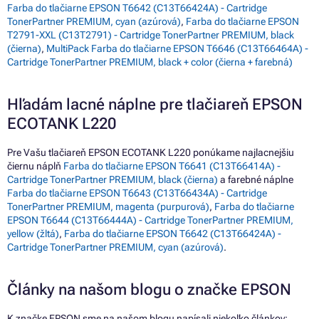
Farba do tlačiarne EPSON T6642 (C13T66424A) - Cartridge
TonerPartner PREMIUM, cyan (azúrová)
,
Farba do tlačiarne EPSON
T2791-XXL (C13T2791) - Cartridge TonerPartner PREMIUM, black
(čierna)
,
MultiPack Farba do tlačiarne EPSON T6646 (C13T66464A) -
Cartridge TonerPartner PREMIUM, black + color (čierna + farebná)
Hľadám lacné náplne pre tlačiareň EPSON
ECOTANK L220
Pre Vašu tlačiareň EPSON ECOTANK L220 ponúkame najlacnejšiu
čiernu náplň
Farba do tlačiarne EPSON T6641 (C13T66414A) -
Cartridge TonerPartner PREMIUM, black (čierna)
a farebné náplne
Farba do tlačiarne EPSON T6643 (C13T66434A) - Cartridge
TonerPartner PREMIUM, magenta (purpurová)
,
Farba do tlačiarne
EPSON T6644 (C13T66444A) - Cartridge TonerPartner PREMIUM,
yellow (žltá)
,
Farba do tlačiarne EPSON T6642 (C13T66424A) -
Cartridge TonerPartner PREMIUM, cyan (azúrová)
.
Články na našom blogu o značke EPSON
K značke EPSON sme na našom blogu napísali niekoľko článkov: