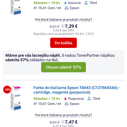
Skladom > 10 ks
Azúrová
70ml
10,41 Cent / ml
Epson
Pre ktoré tlačiarne je produkt vhodný?
7,29 €
8,81 €
5,93 € bez DPH
Najnižšia cena za posledných 30 dní:
7,29 €
Do košíka
Máme pre vás lacnejšiu náplň.
S našou TonerPartner náplňou
ušetríte
57%
nákladov na tlač.
Chcem ušetriť 57%
Farba do tlačiarne Epson T6643 (C13T66434A) -
- 15%
cartridge, magenta (purpurová)
Skladom > 10 ks
Purpurová
70ml
10,67 Cent / ml
Epson
Pre ktoré tlačiarne je produkt vhodný?
7,47 €
8,81 €
6,07 € bez DPH