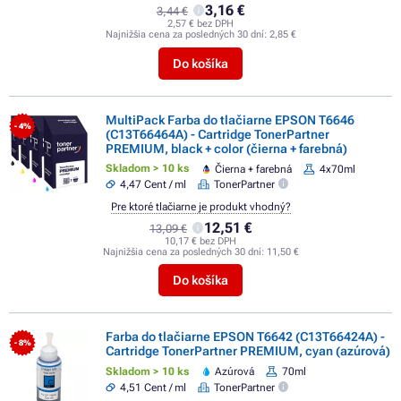
3,16 €
3,44 €
2,57 € bez DPH
Najnižšia cena za posledných 30 dní:
2,85 €
Do košíka
MultiPack Farba do tlačiarne EPSON T6646
- 4%
(C13T66464A) - Cartridge TonerPartner
PREMIUM, black + color (čierna + farebná)
Skladom > 10 ks
Čierna + farebná
4x70ml
4,47 Cent / ml
TonerPartner
Pre ktoré tlačiarne je produkt vhodný?
12,51 €
13,09 €
10,17 € bez DPH
Najnižšia cena za posledných 30 dní:
11,50 €
Do košíka
Farba do tlačiarne EPSON T6642 (C13T66424A) -
- 8%
Cartridge TonerPartner PREMIUM, cyan (azúrová)
Skladom > 10 ks
Azúrová
70ml
4,51 Cent / ml
TonerPartner