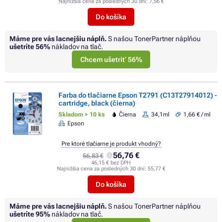
Najnižšia cena za posledných 30 dní:
7,56 €
Do košíka
Máme pre vás lacnejšiu náplň.
S našou TonerPartner náplňou
ušetríte
56%
nákladov na tlač.
Chcem ušetriť 56%
Farba do tlačiarne Epson T2791 (C13T27914012) -
cartridge, black (čierna)
Skladom > 10 ks
Čierna
34,1ml
1,66 € / ml
Epson
Pre ktoré tlačiarne je produkt vhodný?
56,76 €
56,83 €
46,15 € bez DPH
Najnižšia cena za posledných 30 dní:
55,77 €
Do košíka
Máme pre vás lacnejšiu náplň.
S našou TonerPartner náplňou
ušetríte
95%
nákladov na tlač.