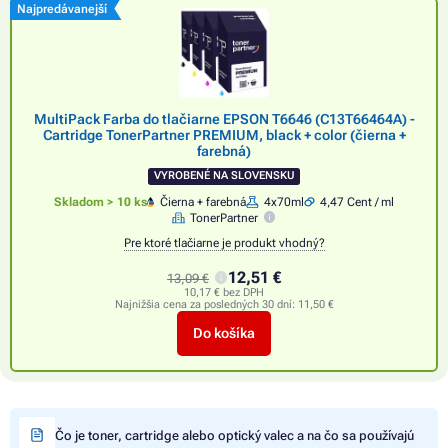
Najpredávanejší
MultiPack Farba do tlačiarne EPSON T6646 (C13T66464A) -
Cartridge TonerPartner PREMIUM, black + color (čierna +
farebná)
VYROBENÉ NA SLOVENSKU
Skladom > 10 ks
Čierna + farebná
4x70ml
4,47 Cent / ml
TonerPartner
Pre ktoré tlačiarne je produkt vhodný?
12,51 €
13,09 €
10,17 € bez DPH
Najnižšia cena za posledných 30 dní:
11,50 €
Do košíka
Čo je toner, cartridge alebo optický valec a na čo sa používajú