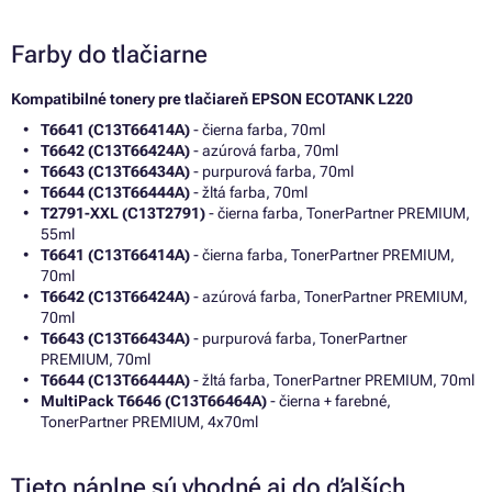
Farby do tlačiarne
Kompatibilné tonery pre tlačiareň EPSON ECOTANK L220
T6641 (C13T66414A)
- čierna farba, 70ml
T6642 (C13T66424A)
- azúrová farba, 70ml
T6643 (C13T66434A)
- purpurová farba, 70ml
T6644 (C13T66444A)
- žltá farba, 70ml
T2791-XXL (C13T2791)
- čierna farba, TonerPartner PREMIUM,
55ml
T6641 (C13T66414A)
- čierna farba, TonerPartner PREMIUM,
70ml
T6642 (C13T66424A)
- azúrová farba, TonerPartner PREMIUM,
70ml
T6643 (C13T66434A)
- purpurová farba, TonerPartner
PREMIUM, 70ml
T6644 (C13T66444A)
- žltá farba, TonerPartner PREMIUM, 70ml
MultiPack T6646 (C13T66464A)
- čierna + farebné,
TonerPartner PREMIUM, 4x70ml
Tieto náplne sú vhodné aj do ďalších