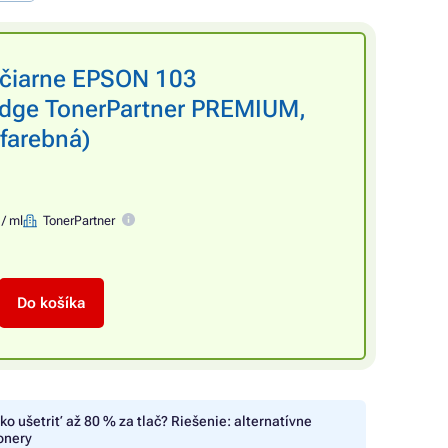
lačiarne EPSON 103
idge TonerPartner PREMIUM,
 farebná)
 / ml
TonerPartner
Do košíka
ko ušetriť až 80 % za tlač? Riešenie: alternatívne
onery