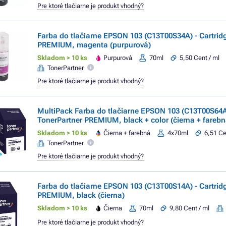
Pre ktoré tlačiarne je produkt vhodný?
Farba do tlačiarne EPSON 103 (C13T00S34A) - Cartrid
PREMIUM, magenta (purpurová)
Skladom > 10 ks
Purpurová
70ml
5,50 Cent / ml
TonerPartner
Pre ktoré tlačiarne je produkt vhodný?
MultiPack Farba do tlačiarne EPSON 103 (C13T00S64A)
TonerPartner PREMIUM, black + color (čierna + farebn
Skladom > 10 ks
Čierna + farebná
4x70ml
6,51 Ce
TonerPartner
Pre ktoré tlačiarne je produkt vhodný?
Farba do tlačiarne EPSON 103 (C13T00S14A) - Cartrid
PREMIUM, black (čierna)
Skladom > 10 ks
Čierna
70ml
9,80 Cent / ml
Pre ktoré tlačiarne je produkt vhodný?