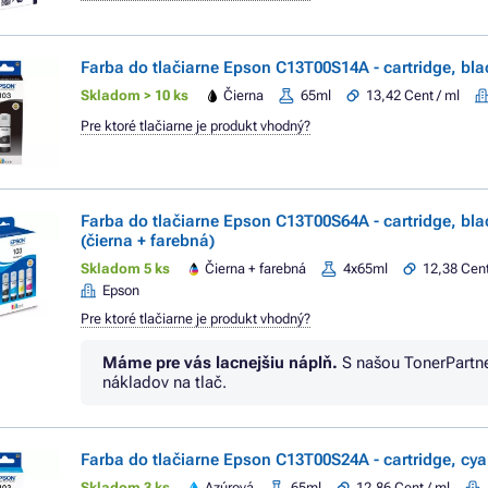
Farba do tlačiarne Epson C13T00S14A - cartridge, blac
Skladom > 10 ks
Čierna
65ml
13,42 Cent / ml
Pre ktoré tlačiarne je produkt vhodný?
Farba do tlačiarne Epson C13T00S64A - cartridge, bla
(čierna + farebná)
Skladom 5 ks
Čierna + farebná
4x65ml
12,38 Cent
Epson
Pre ktoré tlačiarne je produkt vhodný?
Máme pre vás lacnejšiu náplň.
S našou TonerPartn
nákladov na tlač.
Farba do tlačiarne Epson C13T00S24A - cartridge, cya
Skladom 3 ks
Azúrová
65ml
12,86 Cent / ml