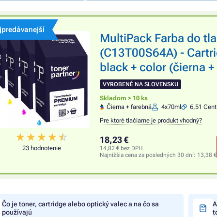
jpredávanejší
MultiPack Farba do t
(C13T00S64A) - Cartr
black + color (čierna +
VYROBENÉ NA SLOVENSKU
Skladom > 10 ks
Čierna + farebná
4x70ml
6,51 Cent
Pre ktoré tlačiarne je produkt vhodný?
18,23 €
23 hodnotenie
14,82 € bez DPH
Najnižšia cena za posledných 30 dní:
13,38 €
Čo je toner, cartridge alebo optický valec a na čo sa
A
používajú
t