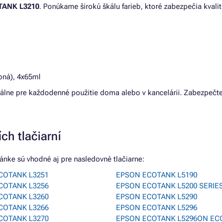
TANK L3210
. Ponúkame širokú škálu farieb, ktoré zabezpečia kvalit
bná), 4x65ml
deálne pre každodenné použitie doma alebo v kancelárii. Zabezpečte
ch tlačiarní
nke sú vhodné aj pre nasledovné tlačiarne:
COTANK L3251
EPSON ECOTANK L5190
COTANK L3256
EPSON ECOTANK L5200 SERIE
COTANK L3260
EPSON ECOTANK L5290
COTANK L3266
EPSON ECOTANK L5296
COTANK L3270
EPSON ECOTANK L5296ON EC