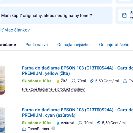
5
Mám kúpiť originálny, alebo neoriginálny toner?
t
iť viac článkov
orúčame
Podľa názvu
Od najlacnejšieho
Od najdrahšieho
Farba do tlačiarne EPSON 103 (C13T00S44A) - Cartrid
PREMIUM, yellow (žltá)
Skladom > 10 ks
Žltá
70ml
5,50 Cent / ml
To
Pre ktoré tlačiarne je produkt vhodný?
Farba do tlačiarne EPSON 103 (C13T00S24A) - Cartrid
PREMIUM, cyan (azúrová)
Skladom > 10 ks
Azúrová
70ml
5,50 Cent / ml
TonerPartner