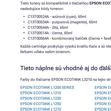
Tieto tonery sú kompatibilné s tlačiarňou
EPSON ECO
nasledujúce kódy tonerov:
C13T00S24A - azúrová (cyan), 65ml
C13T00S34A - purpurová (magenta), 65ml
C13T00S44A - žltá, 65ml
C13T00S14A - čierna, 65ml
C13T00S64A - kombinovaný balíček (čierna + fare
Každá cartridge poskytuje vysokú kvalitu tlače a sú i
farbami vďaka našim tonerom.
Tieto náplne sú vhodné aj do ďalší
Farby do tlačiarne EPSON ECOTANK L3210 na tejto strá
EPSON ECOTANK L1200 SERIES
EPSON E
EPSON ECOTANK L1210
EPSON E
EPSON ECOTANK L1230
EPSON E
EPSON ECOTANK L1250
EPSON E
EPSON ECOTANK L1270
EPSON E