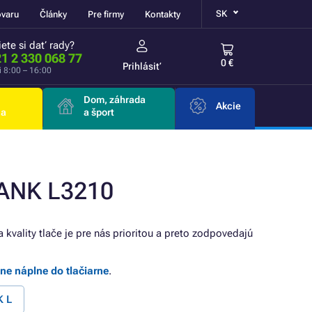
SK
ovaru
Články
Pre firmy
Kontakty
ete si dať rady?
1 2 330 068 77
0 €
Prihlásiť
i 8:00 – 16:00
Dom, záhrada
Akcie
ia
a šport
TANK L3210
a kvality tlače je pre nás prioritou a preto zodpovedajú
lne náplne do tlačiarne
.
K L