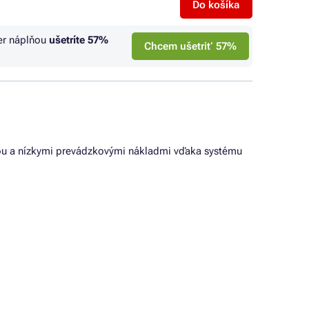
Do košíka
er náplňou
ušetríte
57%
Chcem ušetriť 57%
itou a nízkymi prevádzkovými nákladmi vďaka systému