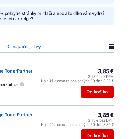
% pokrytie stránky pri tlači alebo ako dlho vám vydrží
oner či cartridge?
Od najväčšej zľavy
3,85 €
ge TonerPartner
3,13 € bez DPH
Najnižšia cena za posledných 30 dní:
3,38 €
nerPartner
Do košíka
3,85 €
ge TonerPartner
3,13 € bez DPH
Najnižšia cena za posledných 30 dní:
3,39 €
Do košíka