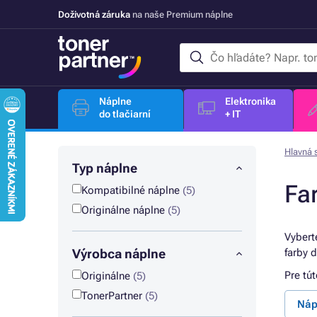
Doživotná záruka
na naše Premium náplne
Náplne
Elektronika
do tlačiarní
+ IT
Hlavná 
Typ náplne
Fa
Kompatibilné náplne
(5)
Originálne náplne
(5)
Vybert
Výrobca náplne
farby 
Pre tú
Originálne
(5)
TonerPartner
(5)
Náp