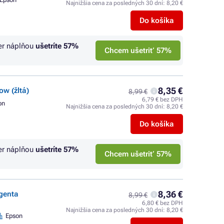
Najnižšia cena za posledných 30 dní:
8,20 €
Do košíka
er náplňou
ušetríte
57%
Chcem ušetriť 57%
8,35 €
ow (žltá)
8,99 €
6,79 € bez DPH
on
Najnižšia cena za posledných 30 dní:
8,20 €
Do košíka
er náplňou
ušetríte
57%
Chcem ušetriť 57%
8,36 €
agenta
8,99 €
6,80 € bez DPH
Najnižšia cena za posledných 30 dní:
8,20 €
Epson