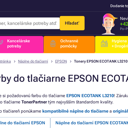
Dodanie t
Nevi
Hľadať
+42
Po–P
Kancelárske
Ochranné
Hygiena
potreby
pomôcky
+ Drogér
stránka
Náplne do tlačiarní
EPSON
Tonery EPSON ECOTANK L3210
rby do tlačiarne EPSON ECO
e si požadovanú farbu do tlačiarne
EPSON ECOTANK L3210
! Záruk
do tlačiarne
TonerPartner
tým najvyšším štandardom kvality.
to tlačiareň ponúkame
kompatibilné náplne do tlačiarne
a
originá
lne do tlačiarní EPSON
Náplne do tlačiarní EPSON ECOTAN