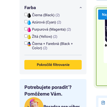
Farba
Na
Čierna (Black)
(2)
Azúrová (Cyan)
(2)
Purpurová (Magenta)
(2)
Žltá (Yellow)
(2)
Čierna + Farebná (Black +
Color)
(2)
Pokročilé filtrovanie
Potrebujete poradiť?
Pomôžeme Vám.
Poradca pre výber