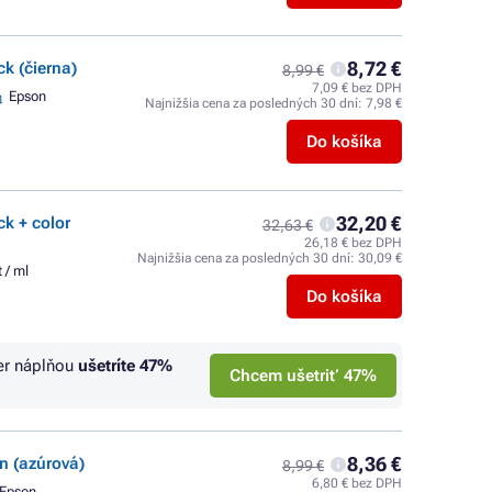
8,72 €
k (čierna)
8,99 €
7,09 € bez DPH
Epson
Najnižšia cena za posledných 30 dní:
7,98 €
Do košíka
32,20 €
ck + color
32,63 €
26,18 € bez DPH
Najnižšia cena za posledných 30 dní:
30,09 €
 / ml
Do košíka
er náplňou
ušetríte
47%
Chcem ušetriť 47%
8,36 €
n (azúrová)
8,99 €
6,80 € bez DPH
Epson