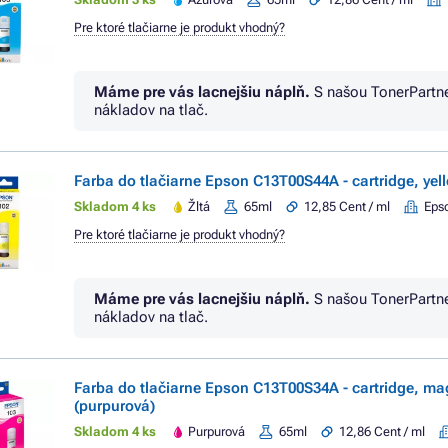
Pre ktoré tlačiarne je produkt vhodný?
Máme pre vás lacnejšiu náplň.
S našou TonerPartn
nákladov na tlač.
Farba do tlačiarne Epson C13T00S44A - cartridge, yell
Skladom 4 ks
Žltá
65ml
12,85 Cent / ml
Eps
Pre ktoré tlačiarne je produkt vhodný?
Máme pre vás lacnejšiu náplň.
S našou TonerPartn
nákladov na tlač.
Farba do tlačiarne Epson C13T00S34A - cartridge, m
(purpurová)
Skladom 4 ks
Purpurová
65ml
12,86 Cent / ml