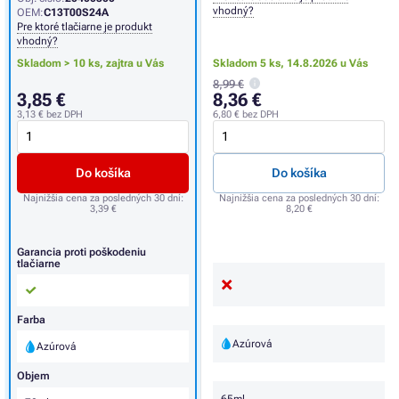
vhodný?
OEM:
C13T00S24A
Pre ktoré tlačiarne je produkt
vhodný?
Skladom > 10 ks,
zajtra u Vás
Skladom 5 ks,
14.8.2026 u Vás
8,99 €
3,85 €
8,36 €
3,13 €
bez DPH
6,80 €
bez DPH
Do košíka
Do košíka
Najnižšia cena za posledných 30 dní:
Najnižšia cena za posledných 30 dní:
3,39 €
8,20 €
Garancia proti poškodeniu
tlačiarne
Farba
Azúrová
Azúrová
Objem