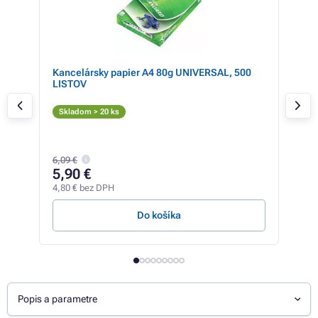
A) -
Kancelársky papier A4 80g UNIVERSAL, 500
Far
LISTOV
cart
Či
Skladom > 20 ks
Skl
8,99
6,09 €
8,
5,90 €
7,10
4,80 € bez DPH
13,43
Do košíka
Popis a parametre