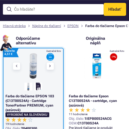
Hľadať
Menu
Hlavná stránka
Náplne do tlačiarní
EPSON
Farba do tlačiarne Epson C
Odporúčame
Originálna
alternatívu
náplň
Ušetríte
ilustračné foto
ilustračné foto
4,51 €
- 7%
Farba do tlačiarne EPSON 103
Farba do tlačiarne Epson
(C13T00S24A) - Cartridge
C13T00S24A - cartridge, cyan
TonerPartner PREMIUM, cyan
(azúrová)
(azúrová)
11 hodnotenie
VYROBENÉ NA SLOVENSKU
Obj. číslo:
1IEPB00S24ACG
OEM:
C13T00S24A
19 hodnotenie
Pre ktoré tlačiarne je produkt
Obj. číslo:
20400300