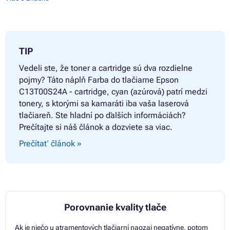
Farby EPSON L3110
Farby EPSON L3110 SERIES
Farby EPSON L3110CIS
Farby EPSON L3110MEAF
Farby EPSON L3111
TIP
Vedeli ste, že toner a cartridge sú dva rozdielne
pojmy? Táto náplň
Farba do tlačiarne Epson
C13T00S24A - cartridge, cyan (azúrová) patrí medzi
tonery, s ktorými sa kamaráti iba vaša laserová
tlačiareň. Ste hladní po ďalších informáciách?
Prečítajte si náš článok a dozviete sa viac.
Prečítať článok »
Porovnanie kvality tlače
Ak je niečo u atramentových tlačiarní naozaj negatívne, potom