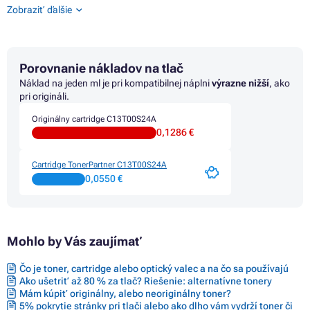
Farby EPSON ECOTANK L1210
Zobraziť ďalšie
Farby EPSON ECOTANK L1230
Farby EPSON ECOTANK L1250
Farby EPSON ECOTANK L1270
Farby EPSON ECOTANK L3100 SERIES
Porovnanie nákladov na tlač
Farby EPSON ECOTANK L3110
Farby EPSON ECOTANK L3111
Náklad na jeden ml je pri kompatibilnej náplni
výrazne nižší
, ako
Farby EPSON ECOTANK L3116
pri origináli.
Farby EPSON ECOTANK L3150
Originálny cartridge C13T00S24A
Farby EPSON ECOTANK L3151
0,1286 €
Farby EPSON ECOTANK L3156
Farby EPSON ECOTANK L3160
Farby EPSON ECOTANK L3200 SERIES
Cartridge TonerPartner C13T00S24A
Farby EPSON ECOTANK L3210
0,0550 €
Farby EPSON ECOTANK L3211
Farby EPSON ECOTANK L3230
Farby EPSON ECOTANK L3231
Farby EPSON ECOTANK L3250
Mohlo by Vás zaujímať
Farby EPSON ECOTANK L3251
Farby EPSON ECOTANK L3256
Farby EPSON ECOTANK L3260
Čo je toner, cartridge alebo optický valec a na čo sa používajú
Farby EPSON ECOTANK L3266
Ako ušetriť až 80 % za tlač? Riešenie: alternatívne tonery
Farby EPSON ECOTANK L3270
Mám kúpiť originálny, alebo neoriginálny toner?
Farby EPSON ECOTANK L3271
5% pokrytie stránky pri tlači alebo ako dlho vám vydrží toner či