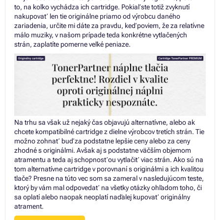
to, na koľko vychádza ich cartridge. Pokiaľ ste totiž zvyknutí
nakupovať len tie originálne priamo od výrobcu daného
zariadenia, určite mi dáte za pravdu, keď poviem, že za relatívne
málo muziky, v našom prípade teda konkrétne vytlačených
strán, zaplatíte pomerne veľké peniaze.
Na trhu sa však už nejaký čas objavujú alternatívne, alebo ak
chcete kompatibilné cartridge z dielne výrobcov tretích strán. Tie
možno zohnať buď za podstatne lepšie ceny alebo za ceny
zhodné s originálmi. Avšak aj s podstatne väčším objemom
atramentu a teda aj schopnosťou vytlačiť viac strán. Ako sú na
tom alternatívne cartridge v porovnaní s originálmi a ich kvalitou
tlače? Presne na túto vec som sa zameral v nasledujúcom teste,
ktorý by vám mal odpovedať na všetky otázky ohľadom toho, či
sa oplatí alebo naopak neoplatí naďalej kupovať originálny
atrament.