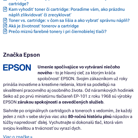
cartridge?
Farby EPSON ECOTANK L3276
Kam vyhodiť toner či cartridge: Poradíme vám, ako prázdnu
Farby EPSON ECOTANK L3280
náplň zlikvidovať či zrecyklovať
Farby EPSON ECOTANK L3286
Toner vs. cartridge: v čom sa líšia a ako vybrať správnu náplň?
Farby EPSON ECOTANK L3500 SERIES
Aká je životnosť tonerov a cartridge
Farby EPSON ECOTANK L3550
Prečo miznú farebné tonery i pri čiernobielej tlači?
Farby EPSON ECOTANK L3560
Farby EPSON ECOTANK L5190
Farby EPSON ECOTANK L5200 SERIES
Farby EPSON ECOTANK L5290
Značka Epson
Farby EPSON ECOTANK L5296
Farby EPSON ECOTANK L5300 SERIES
Umenie spočívajúce vo vytváraní niečoho
Farby EPSON ECOTANK L5310
nového
- to je hlavný cieľ, za ktorým kráča
Farby EPSON ECOTANK L5316
spoločnosť EPSON. Svojim zákazníkom už roky
Farby EPSON ECOTANK L5590
prináša inovatívne a kreatívne riešenia, ktoré sa podieľajú na
Farby EPSON L1100 SERIES
skvalitnení pracovného aj osobného života. Od náramkových hodiniek
Farby EPSON L1110
Seiko až po prvú miniatúrnu tlačiareň EP-101 z roku 1968 sú výrobky
Farby EPSON L1110 SERIES
EPSON
zárukou spokojnosti a osvedčených služieb
.
Farby EPSON L1110CIS
Farby EPSON L1110MEAF
Siahnite po originálnych cartridgoch a toneroch s vedomím, že každý
Farby EPSON L3100 SERIES
jeden z nich v sebe skrýva viac ako
80-ročnú históriu plnú
nápadov a
Farby EPSON L3100CIS
túžby napredovať ďalej. Vychutnajte si dokonalú tlač, ktorá vám
Farby EPSON L3100MEAF
svojou kvalitou a trvácnosťou vyrazí dych.
Farby EPSON L3101CIS
Viac o značke »