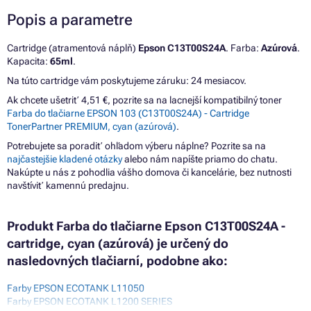
Popis a parametre
Cartridge (atramentová náplň)
Epson C13T00S24A
. Farba:
Azúrová
.
Kapacita:
65ml
.
Na túto cartridge vám poskytujeme záruku: 24 mesiacov.
Ak chcete ušetriť 4,51 €, pozrite sa na lacnejší kompatibilný toner
Farba do tlačiarne EPSON 103 (C13T00S24A) - Cartridge
TonerPartner PREMIUM, cyan (azúrová)
.
Potrebujete sa poradiť ohľadom výberu náplne? Pozrite sa na
najčastejšie kladené otázky
alebo nám napíšte priamo do chatu.
Nakúpte u nás z pohodlia vášho domova či kancelárie, bez nutnosti
navštíviť kamennú predajnu.
Produkt Farba do tlačiarne Epson C13T00S24A -
cartridge, cyan (azúrová) je určený do
nasledovných tlačiarní, podobne ako:
Farby EPSON ECOTANK L11050
Farby EPSON ECOTANK L1200 SERIES