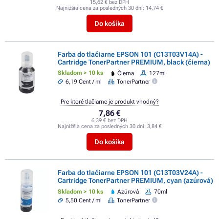
15,62 € bez DPH
Najnižšia cena za posledných 30 dní:
14,74 €
Do košíka
Farba do tlačiarne EPSON 101 (C13T03V14A) -
Cartridge TonerPartner PREMIUM, black (čierna)
Skladom > 10 ks
Čierna
127ml
6,19 Cent / ml
TonerPartner
Pre ktoré tlačiarne je produkt vhodný?
7,86 €
6,39 € bez DPH
Najnižšia cena za posledných 30 dní:
3,84 €
Do košíka
Farba do tlačiarne EPSON 101 (C13T03V24A) -
Cartridge TonerPartner PREMIUM, cyan (azúrová)
Skladom > 10 ks
Azúrová
70ml
5,50 Cent / ml
TonerPartner