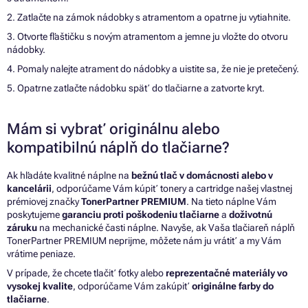
2. Zatlačte na zámok nádobky s atramentom a opatrne ju vytiahnite.
3. Otvorte fľaštičku s novým atramentom a jemne ju vložte do otvoru
nádobky.
4. Pomaly nalejte atrament do nádobky a uistite sa, že nie je pretečený.
5. Opatrne zatlačte nádobku späť do tlačiarne a zatvorte kryt.
Mám si vybrať originálnu alebo
kompatibilnú náplň do tlačiarne?
Ak hľadáte kvalitné náplne na
bežnú tlač v domácnosti alebo v
kancelárii
, odporúčame Vám kúpiť tonery a cartridge našej vlastnej
prémiovej značky
TonerPartner PREMIUM
. Na tieto náplne Vám
poskytujeme
garanciu proti poškodeniu tlačiarne
a
doživotnú
záruku
na mechanické časti náplne. Navyše, ak Vaša tlačiareň náplň
TonerPartner PREMIUM neprijme, môžete nám ju vrátiť a my Vám
vrátime peniaze.
V prípade, že chcete tlačiť fotky alebo
reprezentačné materiály vo
vysokej kvalite
, odporúčame Vám zakúpiť
originálne farby do
tlačiarne
.