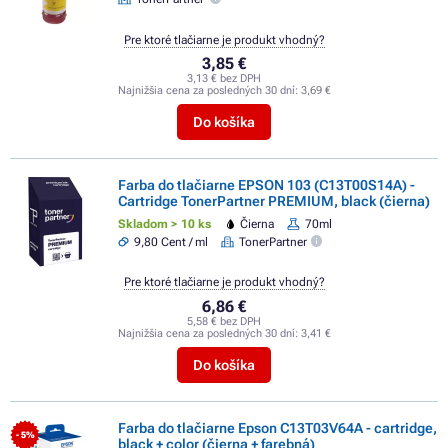
Pre ktoré tlačiarne je produkt vhodný?
3,85 €
3,13 € bez DPH
Najnižšia cena za posledných 30 dní:
3,69 €
Do košíka
Farba do tlačiarne EPSON 103 (C13T00S14A) -
Cartridge TonerPartner PREMIUM, black (čierna)
Skladom > 10 ks
Čierna
70ml
9,80 Cent / ml
TonerPartner
Pre ktoré tlačiarne je produkt vhodný?
6,86 €
5,58 € bez DPH
Najnižšia cena za posledných 30 dní:
3,41 €
Do košíka
Farba do tlačiarne Epson C13T03V64A - cartridge,
- 5%
black + color (čierna + farebná)