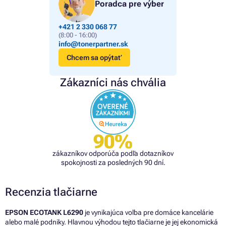
Poradca pre výber
+421 2 330 068 77
(8:00 - 16:00)
info@tonerpartner.sk
Chcem sa opýtať
Zákazníci nás chvália
90%
zákazníkov odporúča podľa dotazníkov
spokojnosti za posledných 90 dní.
Recenzia tlačiarne
EPSON ECOTANK L6290
je vynikajúca voľba pre domáce kancelárie
alebo malé podniky. Hlavnou výhodou tejto tlačiarne je jej ekonomická