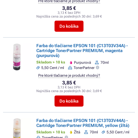
Pre ktoré tlačiarne je produkt vhodný?
3,85 €
3,13 € bez DPH
Najnižšia cena za posledných 30 dní:
3,69 €
Do košíka
Farba do tlačiarne EPSON 101 (C13T03V34A) -
Cartridge TonerPartner PREMIUM, magenta
(purpurová)
Skladom > 10 ks
Purpurová
70ml
5,50 Cent / ml
TonerPartner
Pre ktoré tlačiarne je produkt vhodný?
3,85 €
3,13 € bez DPH
Najnižšia cena za posledných 30 dní:
3,69 €
Do košíka
Farba do tlačiarne EPSON 101 (C13T03V44A) -
Cartridge TonerPartner PREMIUM, yellow (žltá)
Skladom > 10 ks
Žltá
70ml
5,50 Cent / ml
TonerPartner