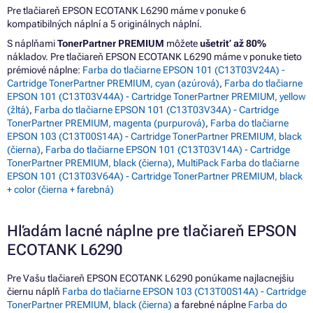
Pre tlačiareň EPSON ECOTANK L6290 máme v ponuke 6
kompatibilných náplní a 5 originálnych náplní.
S náplňami
TonerPartner PREMIUM
môžete
ušetriť až 80%
nákladov. Pre tlačiareň EPSON ECOTANK L6290 máme v ponuke tieto
prémiové náplne:
Farba do tlačiarne EPSON 101 (C13T03V24A) -
Cartridge TonerPartner PREMIUM, cyan (azúrová)
,
Farba do tlačiarne
EPSON 101 (C13T03V44A) - Cartridge TonerPartner PREMIUM, yellow
(žltá)
,
Farba do tlačiarne EPSON 101 (C13T03V34A) - Cartridge
TonerPartner PREMIUM, magenta (purpurová)
,
Farba do tlačiarne
EPSON 103 (C13T00S14A) - Cartridge TonerPartner PREMIUM, black
(čierna)
,
Farba do tlačiarne EPSON 101 (C13T03V14A) - Cartridge
TonerPartner PREMIUM, black (čierna)
,
MultiPack Farba do tlačiarne
EPSON 101 (C13T03V64A) - Cartridge TonerPartner PREMIUM, black
+ color (čierna + farebná)
Hľadám lacné náplne pre tlačiareň EPSON
ECOTANK L6290
Pre Vašu tlačiareň EPSON ECOTANK L6290 ponúkame najlacnejšiu
čiernu náplň
Farba do tlačiarne EPSON 103 (C13T00S14A) - Cartridge
TonerPartner PREMIUM, black (čierna)
a farebné náplne
Farba do