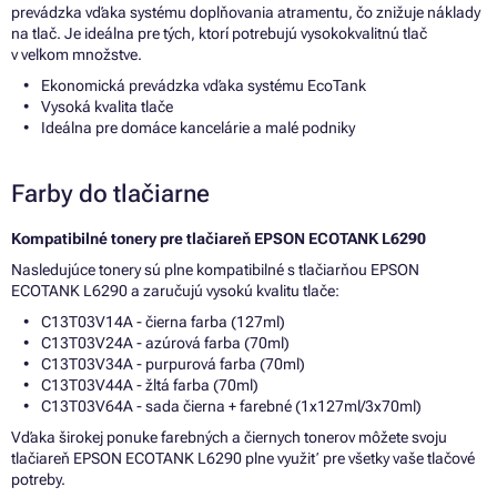
prevádzka vďaka systému doplňovania atramentu, čo znižuje náklady
na tlač. Je ideálna pre tých, ktorí potrebujú vysokokvalitnú tlač
v veľkom množstve.
Ekonomická prevádzka vďaka systému EcoTank
Vysoká kvalita tlače
Ideálna pre domáce kancelárie a malé podniky
Farby do tlačiarne
Kompatibilné tonery pre tlačiareň EPSON ECOTANK L6290
Nasledujúce tonery sú plne kompatibilné s tlačiarňou EPSON
ECOTANK L6290 a zaručujú vysokú kvalitu tlače:
C13T03V14A - čierna farba (127ml)
C13T03V24A - azúrová farba (70ml)
C13T03V34A - purpurová farba (70ml)
C13T03V44A - žltá farba (70ml)
C13T03V64A - sada čierna + farebné (1x127ml/3x70ml)
Vďaka širokej ponuke farebných a čiernych tonerov môžete svoju
tlačiareň EPSON ECOTANK L6290 plne využiť pre všetky vaše tlačové
potreby.