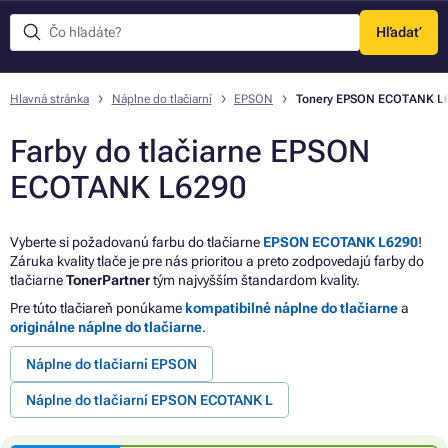
Hľadať
Menu
Hlavná stránka
Náplne do tlačiarní
EPSON
Tonery EPSON ECOTANK L
Farby do tlačiarne EPSON
ECOTANK L6290
Vyberte si požadovanú farbu do tlačiarne
EPSON ECOTANK L6290
!
Záruka kvality tlače je pre nás prioritou a preto zodpovedajú farby do
tlačiarne
TonerPartner
tým najvyšším štandardom kvality.
Pre túto tlačiareň ponúkame
kompatibilné náplne do tlačiarne
a
originálne náplne do tlačiarne
.
Náplne do tlačiarní EPSON
Náplne do tlačiarní EPSON ECOTANK L