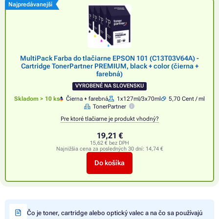
Najpredávanejší
MultiPack Farba do tlačiarne EPSON 101 (C13T03V64A) -
Cartridge TonerPartner PREMIUM, black + color (čierna +
farebná)
VYROBENÉ NA SLOVENSKU
Skladom > 10 ks
Čierna + farebná
1x127ml/3x70ml
5,70 Cent / ml
TonerPartner
Pre ktoré tlačiarne je produkt vhodný?
19,21 €
15,62 € bez DPH
Najnižšia cena za posledných 30 dní:
14,74 €
Do košíka
Čo je toner, cartridge alebo optický valec a na čo sa používajú