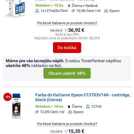
Skladom > 10 ks
Čierna + farebná
1x127ml/3x70ml
10,96 Cent / ml
Epson
Pre ktoré tlačiarne je produkt vhodný?
36,92 €
38,66 €
30,02 € bez DPH
Najnižšia cena za posledných 30 dní:
36,29 €
Do košíka
Máme pre vás lacnejšiu náplň.
S našou TonerPartner náplňou
ušetríte
48%
nákladov na tlač.
Chcem ušetriť 48%
Farba do tlačiarne Epson C13T03V14A - cartridge,
- 5%
black (čierna)
Skladom > 10 ks
Čierna
127ml
12,09 Cent / ml
Epson
Pre ktoré tlačiarne je produkt vhodný?
15,35 €
16,08 €