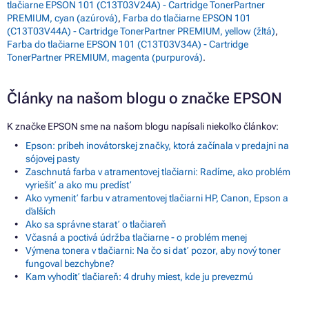
tlačiarne EPSON 101 (C13T03V24A) - Cartridge TonerPartner
PREMIUM, cyan (azúrová)
,
Farba do tlačiarne EPSON 101
(C13T03V44A) - Cartridge TonerPartner PREMIUM, yellow (žltá)
,
Farba do tlačiarne EPSON 101 (C13T03V34A) - Cartridge
TonerPartner PREMIUM, magenta (purpurová)
.
Články na našom blogu o značke EPSON
K značke EPSON sme na našom blogu napísali niekoľko článkov:
Epson: príbeh inovátorskej značky, ktorá začínala v predajni na
sójovej pasty
Zaschnutá farba v atramentovej tlačiarni: Radíme, ako problém
vyriešiť a ako mu predísť
Ako vymeniť farbu v atramentovej tlačiarni HP, Canon, Epson a
ďalších
Ako sa správne starať o tlačiareň
Včasná a poctivá údržba tlačiarne - o problém menej
Výmena tonera v tlačiarni: Na čo si dať pozor, aby nový toner
fungoval bezchybne?
Kam vyhodiť tlačiareň: 4 druhy miest, kde ju prevezmú