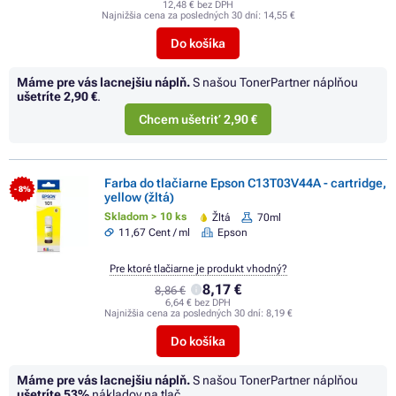
12,48 € bez DPH
Najnižšia cena za posledných 30 dní:
14,55 €
Do košíka
Máme pre vás lacnejšiu náplň.
S našou TonerPartner náplňou
ušetríte
2,90 €
.
Chcem ušetriť 2,90 €
Farba do tlačiarne Epson C13T03V44A - cartridge,
- 8%
yellow (žltá)
Skladom > 10 ks
Žltá
70ml
11,67 Cent / ml
Epson
Pre ktoré tlačiarne je produkt vhodný?
8,17 €
8,86 €
6,64 € bez DPH
Najnižšia cena za posledných 30 dní:
8,19 €
Do košíka
Máme pre vás lacnejšiu náplň.
S našou TonerPartner náplňou
ušetríte
53%
nákladov na tlač.