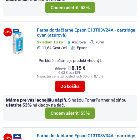
Chcem ušetriť 53%
Farba do tlačiarne Epson C13T03V24A - cartridge,
- 8%
cyan (azúrová)
Skladom 10 ks
Azúrová
70ml
11,64 Cent / ml
Epson
Pre ktoré tlačiarne je produkt vhodný?
8,15 €
8,86 €
6,63 € bez DPH
Najnižšia cena za posledných 30 dní:
8,17 €
Do košíka
Máme pre vás lacnejšiu náplň.
S našou TonerPartner náplňou
ušetríte
53%
nákladov na tlač.
Chcem ušetriť 53%
Farba do tlačiarne Epson C13T03V34A - cartridge,
- 5%