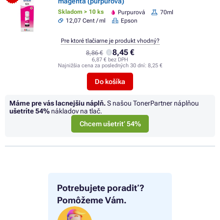
magenta (purpurová)
Skladom > 10 ks
Purpurová
70ml
12,07 Cent / ml
Epson
Pre ktoré tlačiarne je produkt vhodný?
8,45 €
8,86 €
6,87 € bez DPH
Najnižšia cena za posledných 30 dní:
8,25 €
Do košíka
Máme pre vás lacnejšiu náplň.
S našou TonerPartner náplňou
ušetríte
54%
nákladov na tlač.
Chcem ušetriť 54%
Potrebujete poradiť?
Pomôžeme Vám.