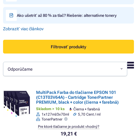
Ako ušetriť až 80 % za tlač? Riešenie: alternatívne tonery
Zobraziť viac článkov
Filtrovať produkty
Odporúčame
MultiPack Farba do tlačiarne EPSON 101
(C13T03V64A) - Cartridge TonerPartner
PREMIUM, black + color (čierna + farebná)
Skladom > 10 ks
Čierna + farebná
1x127ml/3x70ml
5,70 Cent / ml
TonerPartner
Pre ktoré tlačiarne je produkt vhodný?
19,21 €