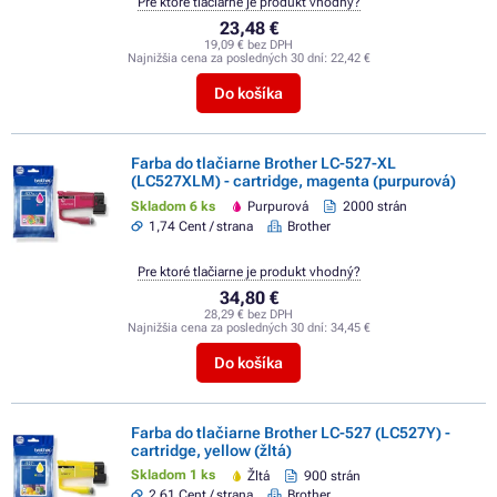
Pre ktoré tlačiarne je produkt vhodný?
23,48 €
19,09 € bez DPH
Najnižšia cena za posledných 30 dní:
22,42 €
Do košíka
Farba do tlačiarne Brother LC-527-XL
(LC527XLM) - cartridge, magenta (purpurová)
Skladom 6 ks
Purpurová
2000 strán
1,74 Cent / strana
Brother
Pre ktoré tlačiarne je produkt vhodný?
34,80 €
28,29 € bez DPH
Najnižšia cena za posledných 30 dní:
34,45 €
Do košíka
Farba do tlačiarne Brother LC-527 (LC527Y) -
cartridge, yellow (žltá)
Skladom 1 ks
Žltá
900 strán
2,61 Cent / strana
Brother