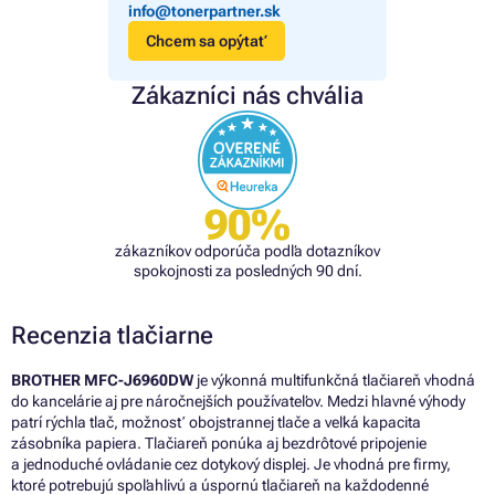
info@tonerpartner.sk
Chcem sa opýtať
Zákazníci nás chvália
90%
zákazníkov odporúča podľa dotazníkov
spokojnosti za posledných 90 dní.
Recenzia tlačiarne
BROTHER MFC-J6960DW
je výkonná multifunkčná tlačiareň vhodná
do kancelárie aj pre náročnejších používateľov. Medzi hlavné výhody
patrí rýchla tlač, možnosť obojstrannej tlače a veľká kapacita
zásobníka papiera. Tlačiareň ponúka aj bezdrôtové pripojenie
a jednoduché ovládanie cez dotykový displej. Je vhodná pre firmy,
ktoré potrebujú spoľahlivú a úspornú tlačiareň na každodenné