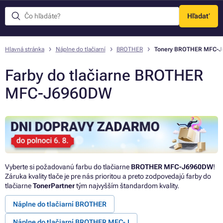
Hľadať
Menu
Hlavná stránka
Náplne do tlačiarní
BROTHER
Tonery BROTHER MFC-
Farby do tlačiarne BROTHER
MFC-J6960DW
Vyberte si požadovanú farbu do tlačiarne
BROTHER MFC-J6960DW
!
Záruka kvality tlače je pre nás prioritou a preto zodpovedajú farby do
tlačiarne
TonerPartner
tým najvyšším štandardom kvality.
Náplne do tlačiarní BROTHER
Náplne do tlačiarní BROTHER MFC-J