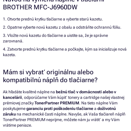
BROTHER MFC-J6960DW
1. Otvorte prednú krytku tlačiarne a vyberte starú kazetu.
2. Opatrne vyberte novú kazetu z obalu a odstráňte ochrannú fóliu.
3. Vložte novú kazetu do tlačiarne a uistite sa, že je správne
zarovnaná.
4. Zatvorte prednú krytku tlačiarne a počkajte, kým sa inicializuje nová
kazeta.
Mám si vybrať originálnu alebo
kompatibilnú náplň do tlačiarne?
Ak hľadáte kvalitné náplne na
bežnú tlač v domácnosti alebo v
kancelárii
, odporúčame Vám kúpiť tonery a cartridge našej vlastnej
prémiovej značky
TonerPartner PREMIUM
. Na tieto náplne Vám
poskytujeme
garanciu proti poškodeniu tlačiarne
a
doživotnú
záruku
na mechanické časti náplne. Navyše, ak Vaša tlačiareň náplň
TonerPartner PREMIUM neprijme, môžete nám ju vrátiť a my Vám
vrátime peniaze.