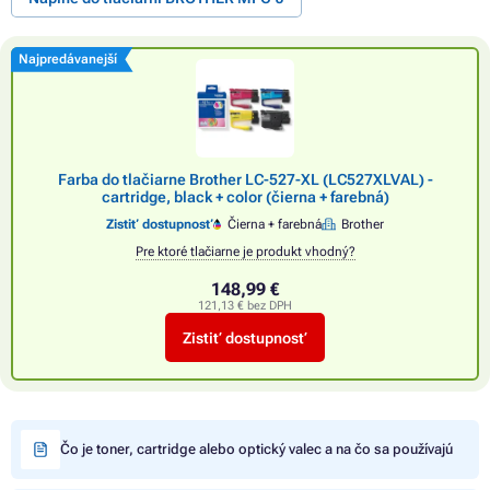
Najpredávanejší
Farba do tlačiarne Brother LC-527-XL (LC527XLVAL) -
cartridge, black + color (čierna + farebná)
Zistiť dostupnosť
Čierna + farebná
Brother
Pre ktoré tlačiarne je produkt vhodný?
148,99 €
121,13 € bez DPH
Zistiť dostupnosť
Čo je toner, cartridge alebo optický valec a na čo sa používajú