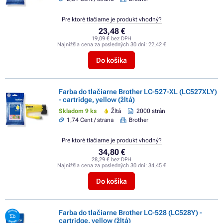
Pre ktoré tlačiarne je produkt vhodný?
23,48 €
19,09 € bez DPH
Najnižšia cena za posledných 30 dní:
22,42 €
Do košíka
Farba do tlačiarne Brother LC-527-XL (LC527XLY)
- cartridge, yellow (žltá)
Skladom 9 ks
Žltá
2000 strán
1,74 Cent / strana
Brother
Pre ktoré tlačiarne je produkt vhodný?
34,80 €
28,29 € bez DPH
Najnižšia cena za posledných 30 dní:
34,45 €
Do košíka
Farba do tlačiarne Brother LC-528 (LC528Y) -
cartridge, yellow (žltá)