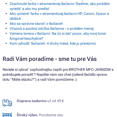
Zaschnutá farba v atramentovej tlačiarni: Radíme, ako problém
vyriešiť a ako mu predísť
Ako vymeniť farbu v atramentovej tlačiarni HP, Canon, Epson a
ďalších
Ako sa správne starať o tlačiareň
Včasná a poctivá údržba tlačiarne - o problém menej
Výmena tonera v tlačiarni: Na čo si dať pozor, aby nový toner
fungoval bezchybne?
Kam vyhodiť tlačiareň: 4 druhy miest, kde ju prevezmú
Radi Vám poradíme - sme tu pre Vás
Neviete si vybrať najvhodnejšiu náplň pre BROTHER MFC-J6960DW a
potrebujete poradiť? Napíšte nám cez chat (zelené tlačidlo vpravo
dolu “Máte otázku?”) a radi Vám pomôžeme :)
Doprava zadarmo
už od 49 €
Široký výber.
Ponúkame viac