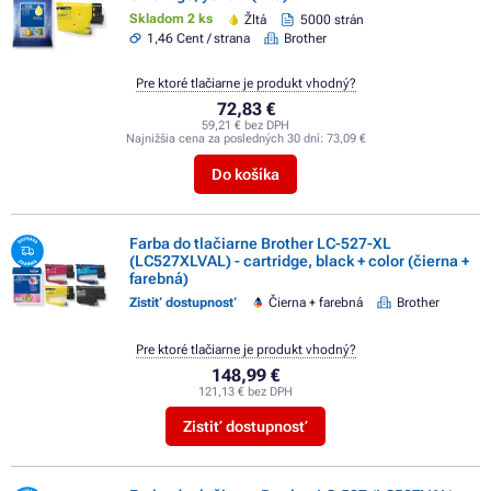
Skladom 2 ks
Žltá
5000 strán
1,46 Cent / strana
Brother
Pre ktoré tlačiarne je produkt vhodný?
72,83 €
59,21 € bez DPH
Najnižšia cena za posledných 30 dní:
73,09 €
Do košíka
Farba do tlačiarne Brother LC-527-XL
(LC527XLVAL) - cartridge, black + color (čierna +
farebná)
Zistiť dostupnosť
Čierna + farebná
Brother
Pre ktoré tlačiarne je produkt vhodný?
148,99 €
121,13 € bez DPH
Zistiť dostupnosť