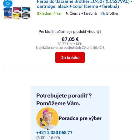
Farba do tlačiarne Brother LC-527 (LC527VAL) -
cartridge, black + color (čierna + farebná)
Skladom 4 ks
Čierna + farebná
Brother
Pre ktoré tlačiarne je produkt vhodný?
87,05 €
70,77 € bez DPH
Najnižšia cena za posledných 30 dní:
86,42 €
Do košíka
Potrebujete poradiť?
Pomôžeme Vám.
Poradca pre výber
+421 2 330 068 77
(8:00 - 16:00)