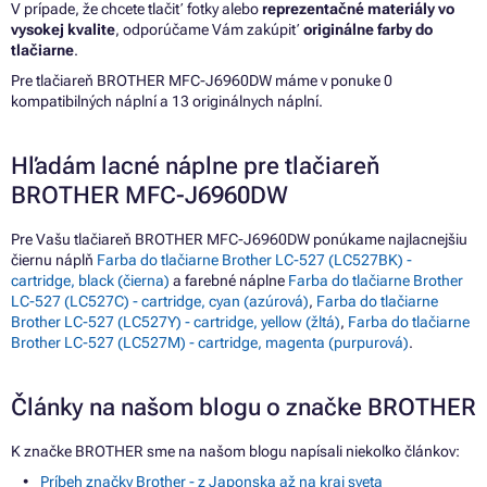
V prípade, že chcete tlačiť fotky alebo
reprezentačné materiály vo
vysokej kvalite
, odporúčame Vám zakúpiť
originálne farby do
tlačiarne
.
Pre tlačiareň BROTHER MFC-J6960DW máme v ponuke 0
kompatibilných náplní a 13 originálnych náplní.
Hľadám lacné náplne pre tlačiareň
BROTHER MFC-J6960DW
Pre Vašu tlačiareň BROTHER MFC-J6960DW ponúkame najlacnejšiu
čiernu náplň
Farba do tlačiarne Brother LC-527 (LC527BK) -
cartridge, black (čierna)
a farebné náplne
Farba do tlačiarne Brother
LC-527 (LC527C) - cartridge, cyan (azúrová)
,
Farba do tlačiarne
Brother LC-527 (LC527Y) - cartridge, yellow (žltá)
,
Farba do tlačiarne
Brother LC-527 (LC527M) - cartridge, magenta (purpurová)
.
Články na našom blogu o značke BROTHER
K značke BROTHER sme na našom blogu napísali niekoľko článkov:
Príbeh značky Brother - z Japonska až na kraj sveta