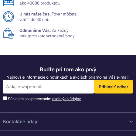
ako 40000 produktov.
U nás máte čas.
Tovar môžete
vrátiť do 30 dní.
Odmeníme Vás.
Za každý
nákup získate vernostné body.
Buďte pri tom ako prvý
Najnovšie informácie o novinkách a akciách priamo na Váš e-mail.
Prihlásiť odber
Súhlasím so spracovaním
osobných údajov
Kontaktné údaje