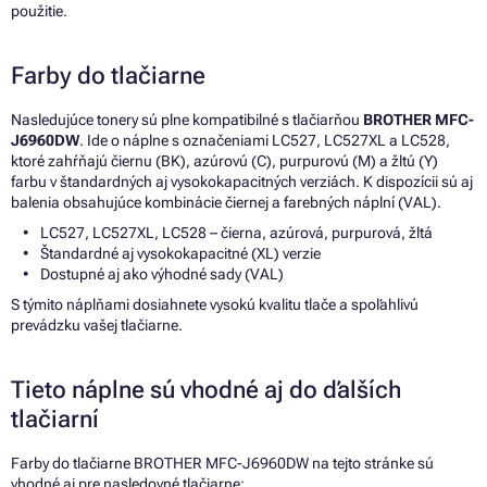
použitie.
Farby do tlačiarne
Nasledujúce tonery sú plne kompatibilné s tlačiarňou
BROTHER MFC-
J6960DW
. Ide o náplne s označeniami LC527, LC527XL a LC528,
ktoré zahŕňajú čiernu (BK), azúrovú (C), purpurovú (M) a žltú (Y)
farbu v štandardných aj vysokokapacitných verziách. K dispozícii sú aj
balenia obsahujúce kombinácie čiernej a farebných náplní (VAL).
LC527, LC527XL, LC528 – čierna, azúrová, purpurová, žltá
Štandardné aj vysokokapacitné (XL) verzie
Dostupné aj ako výhodné sady (VAL)
S týmito náplňami dosiahnete vysokú kvalitu tlače a spoľahlivú
prevádzku vašej tlačiarne.
Tieto náplne sú vhodné aj do ďalších
tlačiarní
Farby do tlačiarne BROTHER MFC-J6960DW na tejto stránke sú
vhodné aj pre nasledovné tlačiarne: