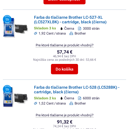
Farba do tlačiarne Brother LC-527-XL
(LC527XLBK) - cartridge, black (čierna)
Skladom 3 ks
Čierna
3000 strán
1,92 Cent / strana
Brother
Pre ktoré tlačiarne je produkt vhodný?
57,74 €
46,94 € bez DPH
Najnižšia cena za posledných 30 dní:
53,66 €
Do košíka
Farba do tlačiarne Brother LC-528 (LC528BK) -
cartridge, black (čierna)
Skladom 2 ks
Čierna
6000 strán
1,52 Cent / strana
Brother
Pre ktoré tlačiarne je produkt vhodný?
91,32 €
74,24 € bez DPH