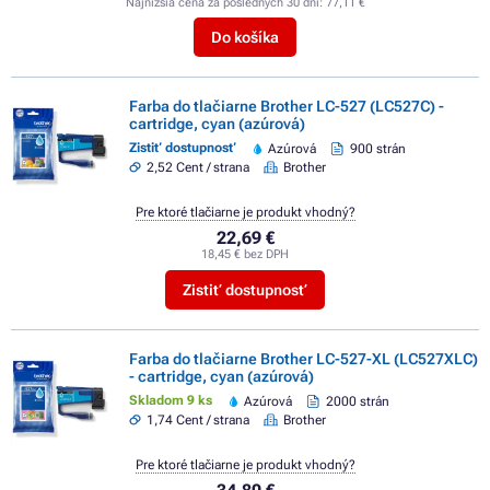
Najnižšia cena za posledných 30 dní:
77,11 €
Do košíka
Farba do tlačiarne Brother LC-527 (LC527C) -
cartridge, cyan (azúrová)
Zistiť dostupnosť
Azúrová
900 strán
2,52 Cent / strana
Brother
Pre ktoré tlačiarne je produkt vhodný?
22,69 €
18,45 € bez DPH
Zistiť dostupnosť
Farba do tlačiarne Brother LC-527-XL (LC527XLC)
- cartridge, cyan (azúrová)
Skladom 9 ks
Azúrová
2000 strán
1,74 Cent / strana
Brother
Pre ktoré tlačiarne je produkt vhodný?