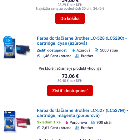
34,80 €
28,29 € bez DPH
Najnižšia cena za posledných 30 dní:
34,45 €
Do košíka
Farba do tlačiarne Brother LC-528 (LC528C) -
cartridge, cyan (azúrová)
Zistiť dostupnosť
Azúrová
5000 strán
1,46 Cent / strana
Brother
Pre ktoré tlačiarne je produkt vhodný?
73,06 €
59,40 € bez DPH
Zistiť dostupnosť
Farba do tlačiarne Brother LC-527 (LC527M) -
cartridge, magenta (purpurová)
Skladom 1 ks
Purpurová
900 strán
2,61 Cent / strana
Brother