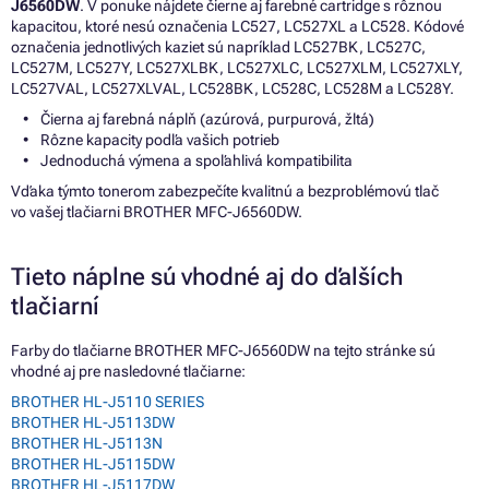
J6560DW
. V ponuke nájdete čierne aj farebné cartridge s rôznou
kapacitou, ktoré nesú označenia LC527, LC527XL a LC528. Kódové
označenia jednotlivých kaziet sú napríklad LC527BK, LC527C,
LC527M, LC527Y, LC527XLBK, LC527XLC, LC527XLM, LC527XLY,
LC527VAL, LC527XLVAL, LC528BK, LC528C, LC528M a LC528Y.
Čierna aj farebná náplň (azúrová, purpurová, žltá)
Rôzne kapacity podľa vašich potrieb
Jednoduchá výmena a spoľahlivá kompatibilita
Vďaka týmto tonerom zabezpečíte kvalitnú a bezproblémovú tlač
vo vašej tlačiarni BROTHER MFC-J6560DW.
Tieto náplne sú vhodné aj do ďalších
tlačiarní
Farby do tlačiarne BROTHER MFC-J6560DW na tejto stránke sú
vhodné aj pre nasledovné tlačiarne:
BROTHER HL-J5110 SERIES
BROTHER HL-J5113DW
BROTHER HL-J5113N
BROTHER HL-J5115DW
BROTHER HL-J5117DW