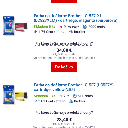
Farba do tlačiarne Brother LC-527-XL
(LC527XLM) - cartridge, magenta (purpurová)
Skladom 6 ks
Purpurová
2000 strán
1,74 Cent / strana
Brother
Pre ktoré tlačiarne je produkt vhodný?
34,80 €
28,29 € bez DPH
Najnižšia cena za posledných 30 dní:
34,45 €
Do košíka
Farba do tlačiarne Brother LC-527 (LC527Y) -
cartridge, yellow (žltá)
Skladom 1 ks
Žltá
900 strán
2,61 Cent / strana
Brother
Pre ktoré tlačiarne je produkt vhodný?
23,48 €
19,09 € bez DPH
Najnižšia cena za posledných 30 dní:
22,42 €