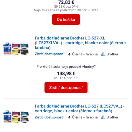
72,83 €
59,21 € bez DPH
Najnižšia cena za posledných 30 dní:
73,09 €
Do košíka
Farba do tlačiarne Brother LC-527-XL
(LC527XLVAL) - cartridge, black + color (čierna +
farebná)
Zistiť dostupnosť
Čierna + farebná
Brother
Pre ktoré tlačiarne je produkt vhodný?
148,98 €
121,12 € bez DPH
Zistiť dostupnosť
Farba do tlačiarne Brother LC-527 (LC527VAL) -
cartridge, black + color (čierna + farebná)
Zistiť dostupnosť
Čierna + farebná
Brother