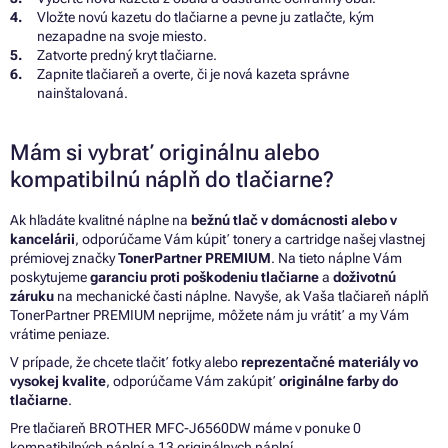
Vložte novú kazetu do tlačiarne a pevne ju zatlačte, kým
nezapadne na svoje miesto.
Zatvorte predný kryt tlačiarne.
Zapnite tlačiareň a overte, či je nová kazeta správne
nainštalovaná.
Mám si vybrať originálnu alebo
kompatibilnú náplň do tlačiarne?
Ak hľadáte kvalitné náplne na
bežnú tlač v domácnosti alebo v
kancelárii
, odporúčame Vám kúpiť tonery a cartridge našej vlastnej
prémiovej značky
TonerPartner PREMIUM
. Na tieto náplne Vám
poskytujeme
garanciu proti poškodeniu tlačiarne
a
doživotnú
záruku
na mechanické časti náplne. Navyše, ak Vaša tlačiareň náplň
TonerPartner PREMIUM neprijme, môžete nám ju vrátiť a my Vám
vrátime peniaze.
V prípade, že chcete tlačiť fotky alebo
reprezentačné materiály vo
vysokej kvalite
, odporúčame Vám zakúpiť
originálne farby do
tlačiarne
.
Pre tlačiareň BROTHER MFC-J6560DW máme v ponuke 0
kompatibilných náplní a 13 originálnych náplní.