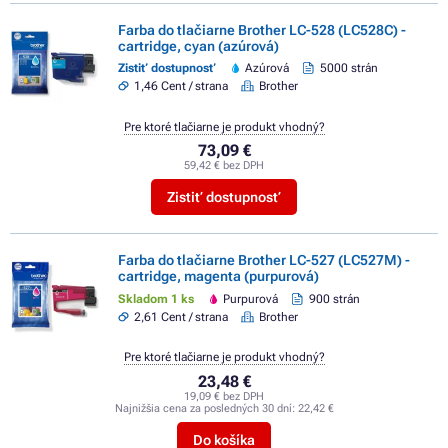
Farba do tlačiarne Brother LC-528 (LC528C) -
cartridge, cyan (azúrová)
Zistiť dostupnosť
Azúrová
5000 strán
1,46 Cent / strana
Brother
Pre ktoré tlačiarne je produkt vhodný?
73,09 €
59,42 € bez DPH
Zistiť dostupnosť
Farba do tlačiarne Brother LC-527 (LC527M) -
cartridge, magenta (purpurová)
Skladom 1 ks
Purpurová
900 strán
2,61 Cent / strana
Brother
Pre ktoré tlačiarne je produkt vhodný?
23,48 €
19,09 € bez DPH
Najnižšia cena za posledných 30 dní:
22,42 €
Do košíka