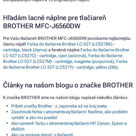
Hľadám lacné náplne pre tlačiareň
BROTHER MFC-J6560DW
Pre Vašu tlačiareň BROTHER MFC-J6560DW ponúkame najlacnejšiu
čiernu náplň
Farba do tlačiarne Brother LC-527 (LC527BK) -
cartridge, black (čierna)
a farebné náplne
Farba do tlačiarne Brother
LC-527 (LC527C) - cartridge, cyan (azúrová)
,
Farba do tlačiarne
Brother LC-527 (LC527M) - cartridge, magenta (purpurová)
,
Farba
do tlačiarne Brother LC-527 (LC527Y) - cartridge, yellow (žltá)
.
Články na našom blogu o značke BROTHER
K značke BROTHER sme na našom blogu napísali niekoľko článkov:
Príbeh značky Brother - z Japonska až na kraj sveta
Zaschnutá farba v atramentovej tlačiarni: Radíme, ako problém
vyriešiť a ako mu predísť
Ako vymeniť farbu v atramentovej tlačiarni HP, Canon, Epson a
ďalších
Ako sa správne starať o tlačiareň