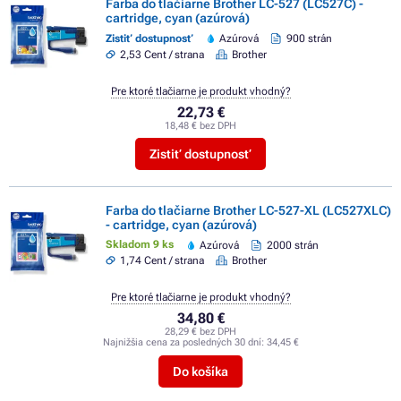
Farba do tlačiarne Brother LC-527 (LC527C) -
cartridge, cyan (azúrová)
Zistiť dostupnosť
Azúrová
900 strán
2,53 Cent / strana
Brother
Pre ktoré tlačiarne je produkt vhodný?
22,73 €
18,48 € bez DPH
Zistiť dostupnosť
Farba do tlačiarne Brother LC-527-XL (LC527XLC)
- cartridge, cyan (azúrová)
Skladom 9 ks
Azúrová
2000 strán
1,74 Cent / strana
Brother
Pre ktoré tlačiarne je produkt vhodný?
34,80 €
28,29 € bez DPH
Najnižšia cena za posledných 30 dní:
34,45 €
Do košíka