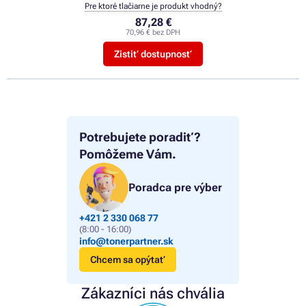
Pre ktoré tlačiarne je produkt vhodný?
87,28 €
70,96 € bez DPH
Zistiť dostupnosť
Potrebujete poradiť?
Pomôžeme Vám.
Poradca pre výber
+421 2 330 068 77
(8:00 - 16:00)
info@tonerpartner.sk
Chcem sa opýtať
Zákazníci nás chvália