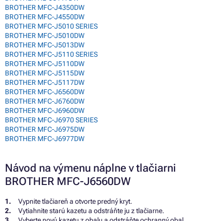
BROTHER MFC-J4350DW
BROTHER MFC-J4550DW
BROTHER MFC-J5010 SERIES
BROTHER MFC-J5010DW
BROTHER MFC-J5013DW
BROTHER MFC-J5110 SERIES
BROTHER MFC-J5110DW
BROTHER MFC-J5115DW
BROTHER MFC-J5117DW
BROTHER MFC-J6560DW
BROTHER MFC-J6760DW
BROTHER MFC-J6960DW
BROTHER MFC-J6970 SERIES
BROTHER MFC-J6975DW
BROTHER MFC-J6977DW
Návod na výmenu náplne v tlačiarni
BROTHER MFC-J6560DW
Vypnite tlačiareň a otvorte predný kryt.
Vytiahnite starú kazetu a odstráňte ju z tlačiarne.
Vyberte novú kazetu z obalu a odstráňte ochranný obal.