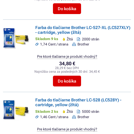
Do košíka
Farba do tlačiarne Brother LC-527-XL (LC527XLY)
- cartridge, yellow (žltá)
Skladom 9 ks
Žltá
2000 strán
1,74 Cent / strana
Brother
Pre ktoré tlačiarne je produkt vhodný?
34,80 €
28,29 € bez DPH
Najnižšia cena za posledných 30 dní:
34,45 €
Do košíka
Farba do tlačiarne Brother LC-528 (LC528Y) -
cartridge, yellow (žltá)
Skladom 2 ks
Žltá
5000 strán
1,46 Cent / strana
Brother
Pre ktoré tlačiarne je produkt vhodný?