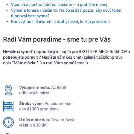
Včasná a poctivá údržba tlačiarne - o problém menej
Výmena tonera v tlačiarni: Na čo si dať pozor, aby nový toner
fungoval bezchybne?
Kam vyhodiť tlačiareň: 4 druhy miest, kde ju prevezmú
Radi Vám poradíme - sme tu pre Vás
Neviete si vybrať najvhodnejšiu náplň pre BROTHER MFC-J6560DW a
potrebujete poradiť? Napíšte nám cez chat (zelené tlačidlo vpravo
dolu “Máte otázku?”) a radi Vám pomôžeme :)
Výdajné miesta.
Až 8858
odberných miest.
Široký výber.
Ponúkame viac
ako 41000 produktov.
U nás máte čas.
Tovar môžete
vrátiť do 30 dní.