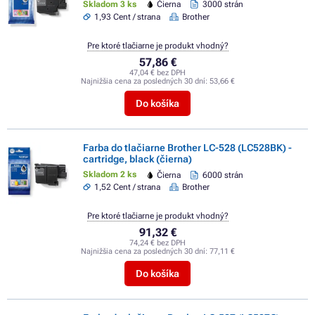
Skladom 3 ks
Čierna
3000 strán
1,93 Cent / strana
Brother
Pre ktoré tlačiarne je produkt vhodný?
57,86 €
47,04 € bez DPH
Najnižšia cena za posledných 30 dní:
53,66 €
Do košíka
Farba do tlačiarne Brother LC-528 (LC528BK) -
cartridge, black (čierna)
Skladom 2 ks
Čierna
6000 strán
1,52 Cent / strana
Brother
Pre ktoré tlačiarne je produkt vhodný?
91,32 €
74,24 € bez DPH
Najnižšia cena za posledných 30 dní:
77,11 €
Do košíka