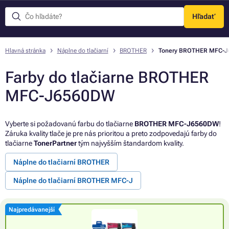
Hľadať
Menu
Hlavná stránka
Náplne do tlačiarní
BROTHER
Tonery BROTHER MFC-
Farby do tlačiarne BROTHER
MFC-J6560DW
Vyberte si požadovanú farbu do tlačiarne
BROTHER MFC-J6560DW
!
Záruka kvality tlače je pre nás prioritou a preto zodpovedajú farby do
tlačiarne
TonerPartner
tým najvyšším štandardom kvality.
Náplne do tlačiarní BROTHER
Náplne do tlačiarní BROTHER MFC-J
Najpredávanejší