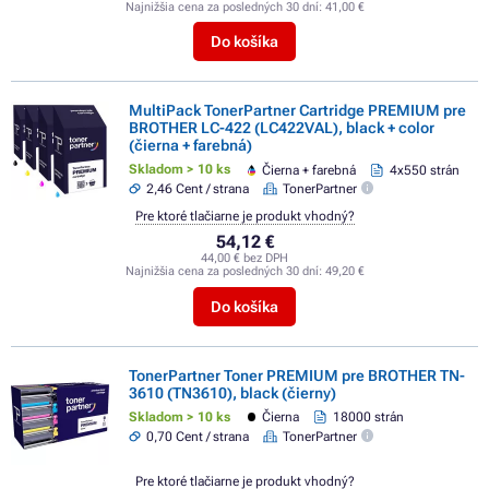
Najnižšia cena za posledných 30 dní:
41,00 €
Do košíka
MultiPack TonerPartner Cartridge PREMIUM pre
BROTHER LC-422 (LC422VAL), black + color
(čierna + farebná)
Skladom > 10 ks
Čierna + farebná
4x550 strán
2,46 Cent / strana
TonerPartner
Pre ktoré tlačiarne je produkt vhodný?
54,12 €
44,00 € bez DPH
Najnižšia cena za posledných 30 dní:
49,20 €
Do košíka
TonerPartner Toner PREMIUM pre BROTHER TN-
3610 (TN3610), black (čierny)
Skladom > 10 ks
Čierna
18000 strán
0,70 Cent / strana
TonerPartner
Pre ktoré tlačiarne je produkt vhodný?