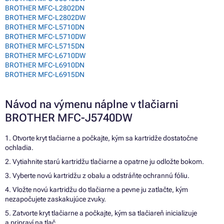
BROTHER MFC-L2802DN
BROTHER MFC-L2802DW
BROTHER MFC-L5710DN
BROTHER MFC-L5710DW
BROTHER MFC-L5715DN
BROTHER MFC-L6710DW
BROTHER MFC-L6910DN
BROTHER MFC-L6915DN
Návod na výmenu náplne v tlačiarni
BROTHER MFC-J5740DW
1. Otvorte kryt tlačiarne a počkajte, kým sa kartridže dostatočne
ochladia.
2. Vytiahnite starú kartridžu tlačiarne a opatrne ju odložte bokom.
3. Vyberte novú kartridžu z obalu a odstráňte ochrannú fóliu.
4. Vložte novú kartridžu do tlačiarne a pevne ju zatlačte, kým
nezapočujete zaskakujúce zvuky.
5. Zatvorte kryt tlačiarne a počkajte, kým sa tlačiareň inicializuje
a pripraví na tlač.