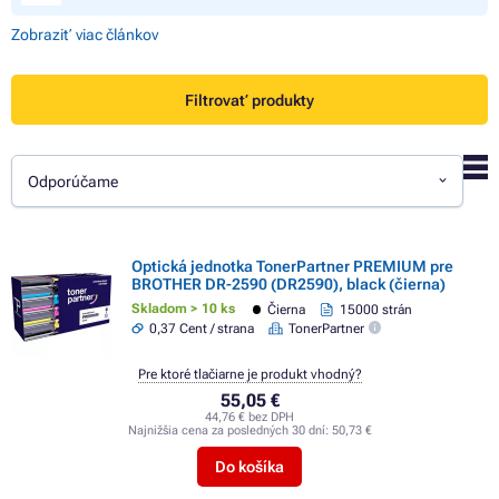
Zobraziť viac článkov
Filtrovať produkty
Odporúčame
Optická jednotka TonerPartner PREMIUM pre
BROTHER DR-2590 (DR2590), black (čierna)
Skladom > 10 ks
Čierna
15000 strán
0,37 Cent / strana
TonerPartner
Pre ktoré tlačiarne je produkt vhodný?
55,05 €
44,76 € bez DPH
Najnižšia cena za posledných 30 dní:
50,73 €
Do košíka