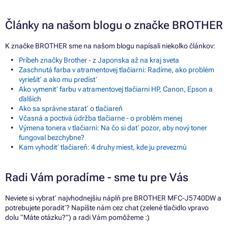
Články na našom blogu o značke BROTHER
K značke BROTHER sme na našom blogu napísali niekoľko článkov:
Príbeh značky Brother - z Japonska až na kraj sveta
Zaschnutá farba v atramentovej tlačiarni: Radíme, ako problém
vyriešiť a ako mu predísť
Ako vymeniť farbu v atramentovej tlačiarni HP, Canon, Epson a
ďalších
Ako sa správne starať o tlačiareň
Včasná a poctivá údržba tlačiarne - o problém menej
Výmena tonera v tlačiarni: Na čo si dať pozor, aby nový toner
fungoval bezchybne?
Kam vyhodiť tlačiareň: 4 druhy miest, kde ju prevezmú
Radi Vám poradíme - sme tu pre Vás
Neviete si vybrať najvhodnejšiu náplň pre BROTHER MFC-J5740DW a
potrebujete poradiť? Napíšte nám cez chat (zelené tlačidlo vpravo
dolu “Máte otázku?”) a radi Vám pomôžeme :)