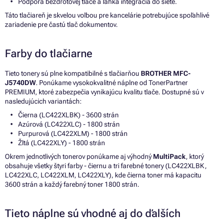
Podpora bezdrôtovej tlače a ľahká integrácia do siete.
Táto tlačiareň je skvelou voľbou pre kancelárie potrebujúce spoľahlivé
zariadenie pre častú tlač dokumentov.
Farby do tlačiarne
Tieto tonery sú plne kompatibilné s tlačiarňou
BROTHER MFC-
J5740DW
. Ponúkame vysokokvalitné náplne od TonerPartner
PREMIUM, ktoré zabezpečia vynikajúcu kvalitu tlače. Dostupné sú v
nasledujúcich variantách:
Čierna (LC422XLBK) - 3600 strán
Azúrová (LC422XLC) - 1800 strán
Purpurová (LC422XLM) - 1800 strán
Žltá (LC422XLY) - 1800 strán
Okrem jednotlivých tonerov ponúkame aj výhodný
MultiPack
, ktorý
obsahuje všetky štyri farby - čiernu a tri farebné tonery (LC422XLBK,
LC422XLC, LC422XLM, LC422XLY), kde čierna toner má kapacitu
3600 strán a každý farebný toner 1800 strán.
Tieto náplne sú vhodné aj do ďalších