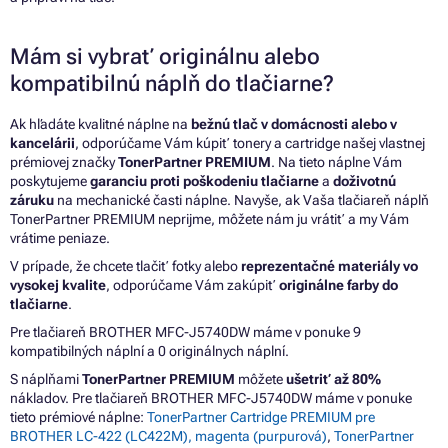
Mám si vybrať originálnu alebo
kompatibilnú náplň do tlačiarne?
Ak hľadáte kvalitné náplne na
bežnú tlač v domácnosti alebo v
kancelárii
, odporúčame Vám kúpiť tonery a cartridge našej vlastnej
prémiovej značky
TonerPartner PREMIUM
. Na tieto náplne Vám
poskytujeme
garanciu proti poškodeniu tlačiarne
a
doživotnú
záruku
na mechanické časti náplne. Navyše, ak Vaša tlačiareň náplň
TonerPartner PREMIUM neprijme, môžete nám ju vrátiť a my Vám
vrátime peniaze.
V prípade, že chcete tlačiť fotky alebo
reprezentačné materiály vo
vysokej kvalite
, odporúčame Vám zakúpiť
originálne farby do
tlačiarne
.
Pre tlačiareň BROTHER MFC-J5740DW máme v ponuke 9
kompatibilných náplní a 0 originálnych náplní.
S náplňami
TonerPartner PREMIUM
môžete
ušetriť až 80%
nákladov. Pre tlačiareň BROTHER MFC-J5740DW máme v ponuke
tieto prémiové náplne:
TonerPartner Cartridge PREMIUM pre
BROTHER LC-422 (LC422M), magenta (purpurová)
,
TonerPartner