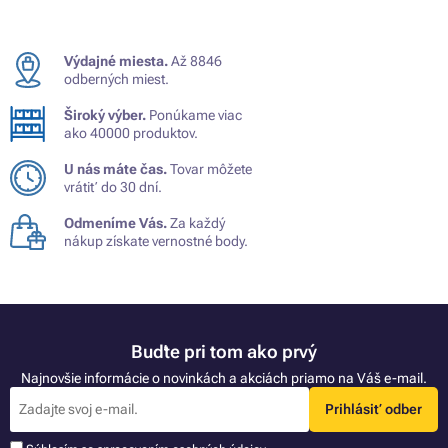
Výdajné miesta.
Až 8846
odberných miest.
Široký výber.
Ponúkame viac
ako 40000 produktov.
U nás máte čas.
Tovar môžete
vrátiť do 30 dní.
Odmeníme Vás.
Za každý
nákup získate vernostné body.
Buďte pri tom ako prvý
Najnovšie informácie o novinkách a akciách priamo na Váš e-mail.
Prihlásiť odber