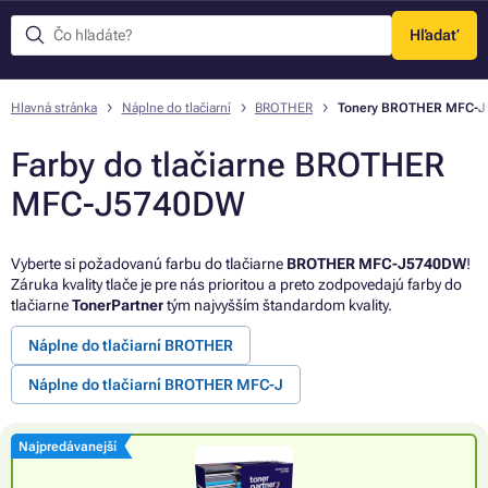
Hľadať
Menu
Hlavná stránka
Náplne do tlačiarní
BROTHER
Tonery BROTHER MFC-
Farby do tlačiarne BROTHER
MFC-J5740DW
Vyberte si požadovanú farbu do tlačiarne
BROTHER MFC-J5740DW
!
Záruka kvality tlače je pre nás prioritou a preto zodpovedajú farby do
tlačiarne
TonerPartner
tým najvyšším štandardom kvality.
Náplne do tlačiarní BROTHER
Náplne do tlačiarní BROTHER MFC-J
Najpredávanejší