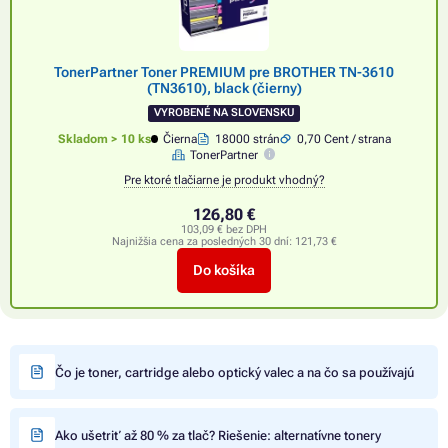
TonerPartner Toner PREMIUM pre BROTHER TN-3610
(TN3610), black (čierny)
VYROBENÉ NA SLOVENSKU
Skladom > 10 ks
Čierna
18000 strán
0,70 Cent / strana
TonerPartner
Pre ktoré tlačiarne je produkt vhodný?
126,80 €
103,09 € bez DPH
Najnižšia cena za posledných 30 dní:
121,73 €
Do košíka
Čo je toner, cartridge alebo optický valec a na čo sa používajú
Ako ušetriť až 80 % za tlač? Riešenie: alternatívne tonery