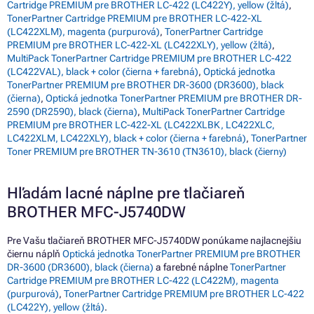
Cartridge PREMIUM pre BROTHER LC-422 (LC422Y), yellow (žltá)
,
TonerPartner Cartridge PREMIUM pre BROTHER LC-422-XL
(LC422XLM), magenta (purpurová)
,
TonerPartner Cartridge
PREMIUM pre BROTHER LC-422-XL (LC422XLY), yellow (žltá)
,
MultiPack TonerPartner Cartridge PREMIUM pre BROTHER LC-422
(LC422VAL), black + color (čierna + farebná)
,
Optická jednotka
TonerPartner PREMIUM pre BROTHER DR-3600 (DR3600), black
(čierna)
,
Optická jednotka TonerPartner PREMIUM pre BROTHER DR-
2590 (DR2590), black (čierna)
,
MultiPack TonerPartner Cartridge
PREMIUM pre BROTHER LC-422-XL (LC422XLBK, LC422XLC,
LC422XLM, LC422XLY), black + color (čierna + farebná)
,
TonerPartner
Toner PREMIUM pre BROTHER TN-3610 (TN3610), black (čierny)
Hľadám lacné náplne pre tlačiareň
BROTHER MFC-J5740DW
Pre Vašu tlačiareň BROTHER MFC-J5740DW ponúkame najlacnejšiu
čiernu náplň
Optická jednotka TonerPartner PREMIUM pre BROTHER
DR-3600 (DR3600), black (čierna)
a farebné náplne
TonerPartner
Cartridge PREMIUM pre BROTHER LC-422 (LC422M), magenta
(purpurová)
,
TonerPartner Cartridge PREMIUM pre BROTHER LC-422
(LC422Y), yellow (žltá)
.