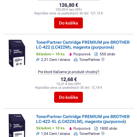
126,80 €
103,09 € bez DPH
Najnižšia cena za posledných 30 dní:
121,73 €
Do košíka
TonerPartner Cartridge PREMIUM pre BROTHER
LC-422 (LC422M), magenta (purpurová)
Skladom > 10 ks
Purpurová
550 strán
2,31 Cent / strana
TonerPartner
Pre ktoré tlačiarne je produkt vhodný?
12,68 €
10,31 € bez DPH
Najnižšia cena za posledných 30 dní:
12,18 €
Do košíka
TonerPartner Cartridge PREMIUM pre BROTHER
LC-422-XL (LC422XLM), magenta (purpurová)
Skladom > 10 ks
Purpurová
1800 strán
1,04 Cent / strana
TonerPartner