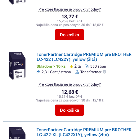
Pre ktoré tlačiarne je produkt vhodný?
18,77 €
15,26 € bez DPH
Najnižšia cena za posledných 30 dní:
18,02 €
Do košíka
TonerPartner Cartridge PREMIUM pre BROTHER
LC-422 (LC422Y), yellow (žltá)
Skladom > 10 ks
Žltá
550 strán
2,31 Cent / strana
TonerPartner
Pre ktoré tlačiarne je produkt vhodný?
12,68 €
10,31 € bez DPH
Najnižšia cena za posledných 30 dní:
12,18 €
Do košíka
TonerPartner Cartridge PREMIUM pre BROTHER
LC-422-XL (LC422XLY), yellow (žltá)