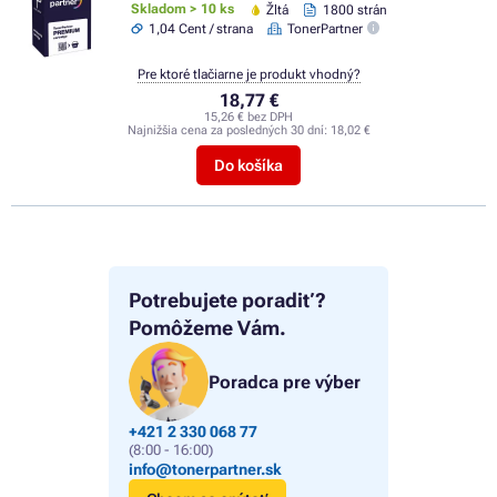
Skladom > 10 ks
Žltá
1800 strán
1,04 Cent / strana
TonerPartner
Pre ktoré tlačiarne je produkt vhodný?
18,77 €
15,26 € bez DPH
Najnižšia cena za posledných 30 dní:
18,02 €
Do košíka
Potrebujete poradiť?
Pomôžeme Vám.
Poradca pre výber
+421 2 330 068 77
(8:00 - 16:00)
info@tonerpartner.sk