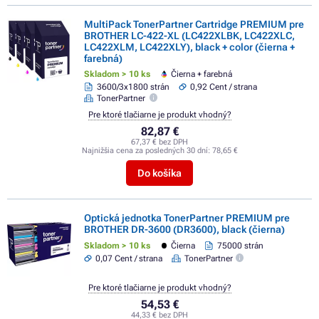
MultiPack TonerPartner Cartridge PREMIUM pre
BROTHER LC-422-XL (LC422XLBK, LC422XLC,
LC422XLM, LC422XLY), black + color (čierna +
farebná)
Skladom > 10 ks
Čierna + farebná
3600/3x1800 strán
0,92 Cent / strana
TonerPartner
Pre ktoré tlačiarne je produkt vhodný?
82,87 €
67,37 € bez DPH
Najnižšia cena za posledných 30 dní:
78,65 €
Do košíka
Optická jednotka TonerPartner PREMIUM pre
BROTHER DR-3600 (DR3600), black (čierna)
Skladom > 10 ks
Čierna
75000 strán
0,07 Cent / strana
TonerPartner
Pre ktoré tlačiarne je produkt vhodný?
54,53 €
44,33 € bez DPH