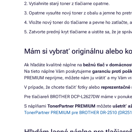
2. Vytiahnite starý toner z tlačiarne opatrne.
3. Opatrne vysuňte nový toner z obalu a jemne ho pretr
4. Vložte nový toner do tlačiarne a pevne ho zatlačte,
5. Zatvorte predný kryt tlačiarne a uistite sa, že je spr
Mám si vybrať originálnu alebo ko
Ak hľadáte kvalitné náplne na
bežnú tlač v domácnosti
Na tieto náplne Vám poskytujeme
garanciu proti poš
PREMIUM neprijme, môžete nám ju vrátiť a my Vám vr
V prípade, že chcete tlačiť fotky alebo
reprezentačné 
Pre tlačiareň BROTHER DCP-L2627DW máme v ponuke 1 
S náplňami
TonerPartner PREMIUM
môžete
ušetriť 
TonerPartner PREMIUM pre BROTHER DR-2510 (DR2510)