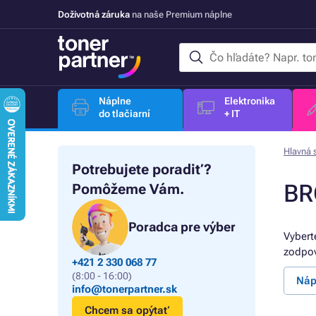
Doživotná záruka
na naše Premium náplne
Náplne
Elektronika
do tlačiarní
+ IT
Hlavná 
Potrebujete poradiť?
BR
Pomôžeme Vám.
Poradca pre výber
Vybert
zodpov
+421 2 330 068 77
(8:00 - 16:00)
Náp
info@tonerpartner.sk
Chcem sa opýtať