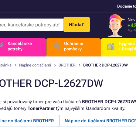
Dodanie t
Nevi
Hľadať
+42
Po–P
Kancelárske
Ochranné
Hygiena
potreby
pomôcky
+ Drogér
stránka
Náplne do tlačiarní
BROTHER
BROTHER DCP-L2627DW
OTHER DCP-L2627DW
e si požadovaný toner pre vašu tlačiareň
BROTHER DCP-L2627DW
edajú tonery
TonerPartner
tým najvyšším štandardom kvality.
lne do tlačiarní BROTHER
Náplne do tlačiarní BROTHER DC