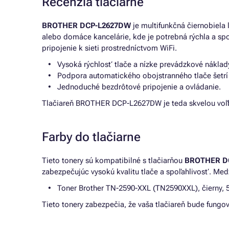
Recenzia tlačiarne
BROTHER DCP-L2627DW
je multifunkčná čiernobiela 
alebo domáce kancelárie, kde je potrebná rýchla a spo
pripojenie k sieti prostredníctvom WiFi.
Vysoká rýchlosť tlače a nízke prevádzkové náklad
Podpora automatického obojstranného tlače šetrí 
Jednoduché bezdrôtové pripojenie a ovládanie.
Tlačiareň BROTHER DCP-L2627DW je teda skvelou voľbo
Farby do tlačiarne
Tieto tonery sú kompatibilné s tlačiarňou
BROTHER D
zabezpečujúc vysokú kvalitu tlače a spoľahlivosť. Medz
Toner Brother TN-2590-XXL (TN2590XXL), čierny, 5
Tieto tonery zabezpečia, že vaša tlačiareň bude fungo