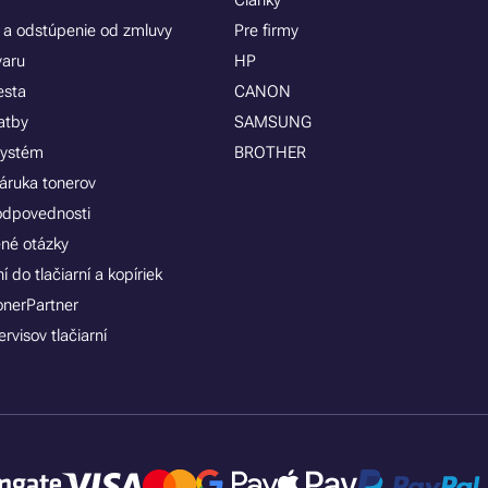
Články
 a odstúpenie od zmluvy
Pre firmy
varu
HP
esta
CANON
atby
SAMSUNG
systém
BROTHER
áruka tonerov
zodpovednosti
ené otázky
 do tlačiarní a kopíriek
onerPartner
rvisov tlačiarní