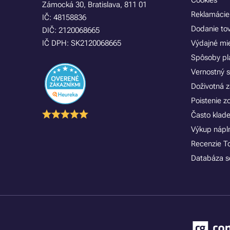
Cookies
Zámocká 30, Bratislava, 811 01
Reklamácie
IČ: 48158836
Dodanie to
DIČ: 2120068665
IČ DPH: SK2120068665
Výdajné mi
Spôsoby pl
Vernostný 
Doživotná z
Poistenie 
Často klad
Výkup náplní
Recenzie T
Databáza se