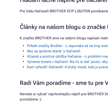
Hľadám lacné náplne pre tlači
Pre Vašu tlačiareň BROTHER DCP-L2627DW ponúkame n
Články na našom blogu o značk
K značke BROTHER sme na našom blogu napísali nieko
Príbeh značky Brother - z Japonska až na kraj svet
Ako sa správne starať o tlačiareň
Včasná a poctivá údržba tlačiarne - o problém me
Výmena tonera v tlačiarni: Na čo si dať pozor, ab
Kam vyhodiť tlačiareň: 4 druhy miest, kde ju pre
Radi Vám poradíme - sme tu pre 
Neviete si vybrať najvhodnejšiu náplň pre BROTHER DC
pomôžeme :)