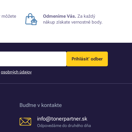
 môžete
Odmeníme Vás.
Za každý
nákup získate vernostné body.
Prihlásiť odber
m
osobných údajov
Buďme v kontakte
info@tonerpartner.sk
Odpovedáme do druhého dňa