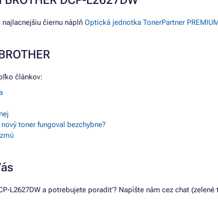
areň BROTHER DCP-L2627DW
ajlacnejšiu čiernu náplň
Optická jednotka TonerPartner PREMIUM
e BROTHER
ľko článkov:
a
nej
y nový toner fungoval bezchybne?
vezmú
Vás
P-L2627DW a potrebujete poradiť? Napíšte nám cez chat (zelené t