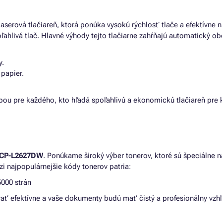
laserová tlačiareň, ktorá ponúka vysokú rýchlosť tlače a efektívne 
ľahlivá tlač. Hlavné výhody tejto tlačiarne zahŕňajú automatický o
y.
papier.
u pre každého, kto hľadá spoľahlivú a ekonomickú tlačiareň pre 
CP-L2627DW
. Ponúkame široký výber tonerov, ktoré sú špeciálne n
i najpopulárnejšie kódy tonerov patria:
000 strán
vať efektívne a vaše dokumenty budú mať čistý a profesionálny vzh