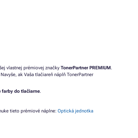
šej vlastnej prémiovej značky
TonerPartner PREMIUM
.
Navyše, ak Vaša tlačiareň náplň TonerPartner
 farby do tlačiarne
.
uke tieto prémiové náplne:
Optická jednotka