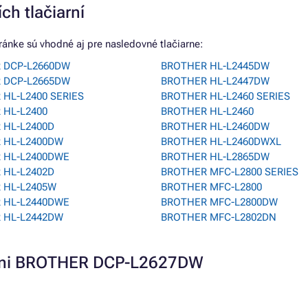
ch tlačiarní
nke sú vhodné aj pre nasledovné tlačiarne:
 DCP-L2660DW
BROTHER HL-L2445DW
 DCP-L2665DW
BROTHER HL-L2447DW
HL-L2400 SERIES
BROTHER HL-L2460 SERIES
 HL-L2400
BROTHER HL-L2460
 HL-L2400D
BROTHER HL-L2460DW
 HL-L2400DW
BROTHER HL-L2460DWXL
 HL-L2400DWE
BROTHER HL-L2865DW
 HL-L2402D
BROTHER MFC-L2800 SERIES
 HL-L2405W
BROTHER MFC-L2800
 HL-L2440DWE
BROTHER MFC-L2800DW
 HL-L2442DW
BROTHER MFC-L2802DN
iarni BROTHER DCP-L2627DW