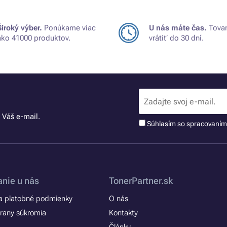
Široký výber.
Ponúkame viac
U nás máte čas.
Tovar
ako 41000 produktov.
vrátiť do 30 dní.
 Váš e-mail.
Súhlasím so spracovaní
nie u nás
TonerPartner.sk
 platobné podmienky
O nás
rany súkromia
Kontakty