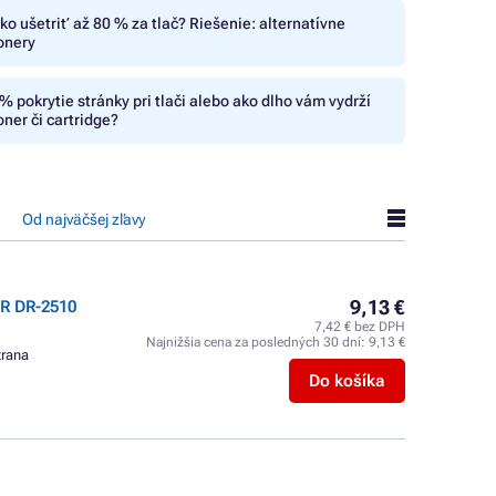
ko ušetriť až 80 % za tlač? Riešenie: alternatívne
onery
% pokrytie stránky pri tlači alebo ako dlho vám vydrží
oner či cartridge?
Od najväčšej zľavy
9,13 €
R DR-2510
7,42 € bez DPH
Najnižšia cena za posledných 30 dní:
9,13 €
trana
Do košíka