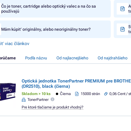
Čo je toner, cartridge alebo optický valec a na čo sa
A
používajú
t
5
Mám kúpiť originálny, alebo neoriginálny toner?
t
iť viac článkov
orúčame
Podľa názvu
Od najlacnejšieho
Od najdrahšieho
Optická jednotka TonerPartner PREMIUM pre BROTHE
(DR2510), black (čierna)
Skladom > 10 ks
Čierna
15000 strán
0,06 Cent / s
TonerPartner
Pre ktoré tlačiarne je produkt vhodný?