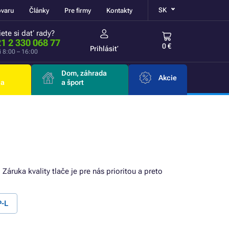
SK
ovaru
Články
Pre firmy
Kontakty
ete si dať rady?
1 2 330 068 77
0 €
Prihlásiť
i 8:00 – 16:00
Dom, záhrada
Akcie
ia
a šport
! Záruka kvality tlače je pre nás prioritou a preto
P-L