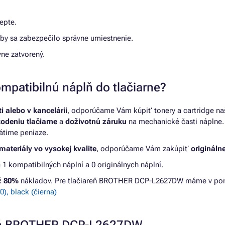
epte.
 aby sa zabezpečilo správne umiestnenie.
ávne zatvorený.
mpatibilnú náplň do tlačiarne?
 alebo v kancelárii
, odporúčame Vám kúpiť tonery a cartridge na
kodeniu tlačiarne
a
doživotnú záruku
na mechanické časti náplne. 
átime peniaze.
materiály vo vysokej kvalite
, odporúčame Vám zakúpiť
originálne
kompatibilných náplní a 0 originálnych náplní.
až 80%
nákladov. Pre tlačiareň BROTHER DCP-L2627DW máme v pon
, black (čierna)