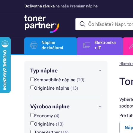
Doživotná záruka
na naše Premium náplne
Náplne
Elektronika
do tlačiarní
+ IT
Hlavná 
Typ náplne
To
Kompatibilné náplne
(20)
Originálne náplne
(13)
Vybert
Výrobca náplne
zodpov
Pre tú
Economy
(4)
Originálne
(13)
Náp
TonerPartner
(16)