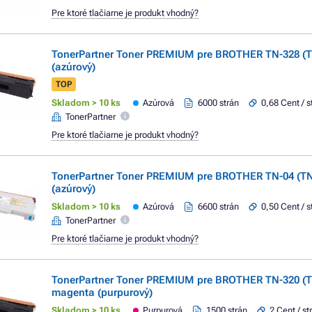
Pre ktoré tlačiarne je produkt vhodný?
TonerPartner Toner PREMIUM pre BROTHER TN-328 (T
(azúrový)
TOP
Skladom > 10 ks
Azúrová
6000 strán
0,68 Cent / s
TonerPartner
Pre ktoré tlačiarne je produkt vhodný?
TonerPartner Toner PREMIUM pre BROTHER TN-04 (TN
(azúrový)
Skladom > 10 ks
Azúrová
6600 strán
0,50 Cent / s
TonerPartner
Pre ktoré tlačiarne je produkt vhodný?
TonerPartner Toner PREMIUM pre BROTHER TN-320 (
magenta (purpurový)
Skladom > 10 ks
Purpurová
1500 strán
2 Cent / st