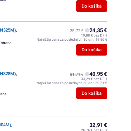
Do košíka
24,35 €
TN325M),
25,72 €
19,80 € bez DPH
Najnižšia cena za posledných 30 dní:
19,86 €
/ strana
Do košíka
40,95 €
TN328M),
81,71 €
33,29 € bez DPH
Najnižšia cena za posledných 30 dní:
39,31 €
Do košíka
trana
32,91 €
N04M),
26,76 € bez DPH