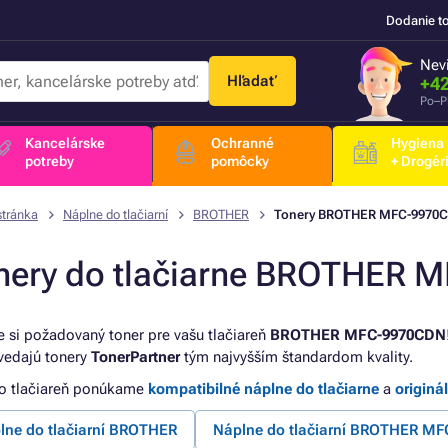
Dodanie t
Nevi
Hľadať
+42
Po–P
Kancelárske
Ochranné
Hygiena
potreby
pomôcky
+ Drogér
stránka
Náplne do tlačiarní
BROTHER
Tonery BROTHER MFC-9970
nery do tlačiarne BROTHER
e si požadovaný toner pre vašu tlačiareň
BROTHER MFC-9970CDN
edajú tonery
TonerPartner
tým najvyšším štandardom kvality.
to tlačiareň ponúkame
kompatibilné náplne do tlačiarne
a
originá
lne do tlačiarní BROTHER
Náplne do tlačiarní BROTHER MF