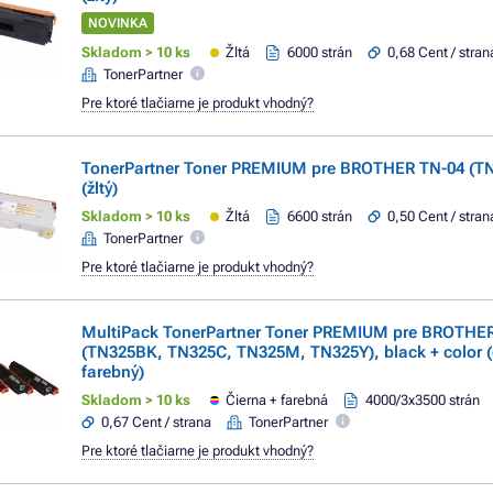
NOVINKA
Skladom > 10 ks
Žltá
6000 strán
0,68 Cent / stran
TonerPartner
Pre ktoré tlačiarne je produkt vhodný?
TonerPartner Toner PREMIUM pre BROTHER TN-04 (TN
(žltý)
Skladom > 10 ks
Žltá
6600 strán
0,50 Cent / stran
TonerPartner
Pre ktoré tlačiarne je produkt vhodný?
MultiPack TonerPartner Toner PREMIUM pre BROTHE
(TN325BK, TN325C, TN325M, TN325Y), black + color (
farebný)
Skladom > 10 ks
Čierna + farebná
4000/3x3500 strán
0,67 Cent / strana
TonerPartner
Pre ktoré tlačiarne je produkt vhodný?