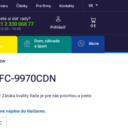
SK
ovaru
Články
Pre firmy
Kontakty
ete si dať rady?
1 2 330 068 77
0 €
Prihlásiť
i 8:00 – 16:00
Dom, záhrada
Akcie
ia
a šport
CDN
 MFC-9970CDN
! Záruka kvality tlače je pre nás prioritou a preto
lne náplne do tlačiarne
.
C