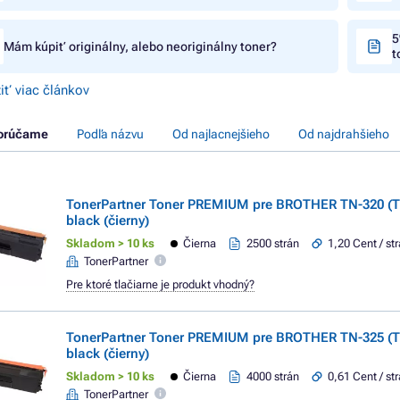
5
Mám kúpiť originálny, alebo neoriginálny toner?
t
iť viac článkov
orúčame
Podľa názvu
Od najlacnejšieho
Od najdrahšieho
TonerPartner Toner PREMIUM pre BROTHER TN-320 (
black (čierny)
Skladom > 10 ks
Čierna
2500 strán
1,20 Cent / st
TonerPartner
Pre ktoré tlačiarne je produkt vhodný?
TonerPartner Toner PREMIUM pre BROTHER TN-325 (
black (čierny)
Skladom > 10 ks
Čierna
4000 strán
0,61 Cent / st
TonerPartner