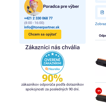
Poradca pre výber
+421 2 330 068 77
(8:00 - 16:00)
Zobraz
info@tonerpartner.sk
Chcem sa opýtať
Odp
Zákazníci nás chvália
90%
zákazníkov odporúča podľa dotazníkov
spokojnosti za posledných 90 dní.
- 5%