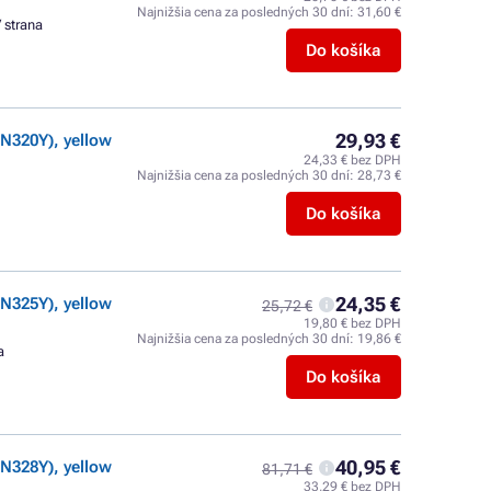
Najnižšia cena za posledných 30 dní:
31,60 €
/ strana
Do košíka
29,93 €
N320Y), yellow
24,33 € bez DPH
Najnižšia cena za posledných 30 dní:
28,73 €
Do košíka
24,35 €
N325Y), yellow
25,72 €
19,80 € bez DPH
Najnižšia cena za posledných 30 dní:
19,86 €
a
Do košíka
40,95 €
N328Y), yellow
81,71 €
33,29 € bez DPH