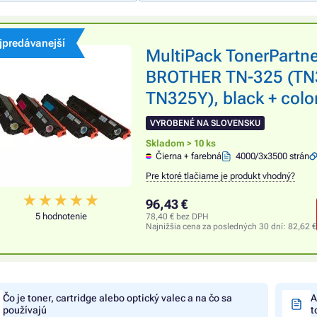
jpredávanejší
MultiPack TonerPartn
BROTHER TN-325 (TN
TN325Y), black + color
VYROBENÉ NA SLOVENSKU
Skladom > 10 ks
Čierna + farebná
4000/3x3500 strán
Pre ktoré tlačiarne je produkt vhodný?
96,43 €
5 hodnotenie
78,40 € bez DPH
Najnižšia cena za posledných 30 dní:
82,62 €
Čo je toner, cartridge alebo optický valec a na čo sa
A
používajú
t