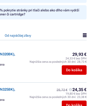
% pokrytie stránky pri tlači alebo ako dlho vám vydrží
oner či cartridge?
Od najväčšej zľavy
29,93 €
TN320BK),
24,33 € bez DPH
Najnižšia cena za posledných 30 dní:
28,73 €
rana
Do košíka
24,35 €
TN325BK),
25,72 €
19,80 € bez DPH
Najnižšia cena za posledných 30 dní:
23,38 €
rana
Do košíka