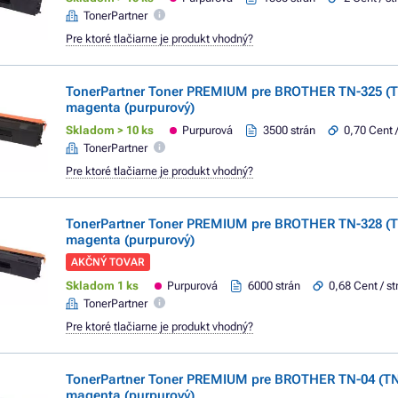
TonerPartner
Pre ktoré tlačiarne je produkt vhodný?
TonerPartner Toner PREMIUM pre BROTHER TN-325 (
magenta (purpurový)
Skladom > 10 ks
Purpurová
3500 strán
0,70 Cent 
TonerPartner
Pre ktoré tlačiarne je produkt vhodný?
TonerPartner Toner PREMIUM pre BROTHER TN-328 (
magenta (purpurový)
AKČNÝ TOVAR
Skladom 1 ks
Purpurová
6000 strán
0,68 Cent / s
TonerPartner
Pre ktoré tlačiarne je produkt vhodný?
TonerPartner Toner PREMIUM pre BROTHER TN-04 (T
magenta (purpurový)