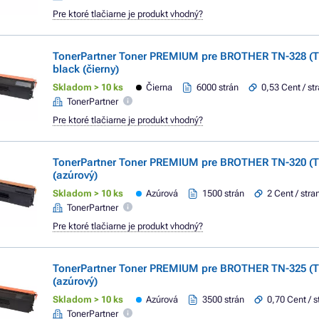
Pre ktoré tlačiarne je produkt vhodný?
TonerPartner Toner PREMIUM pre BROTHER TN-328 (
black (čierny)
Skladom > 10 ks
Čierna
6000 strán
0,53 Cent / st
TonerPartner
Pre ktoré tlačiarne je produkt vhodný?
TonerPartner Toner PREMIUM pre BROTHER TN-320 (T
(azúrový)
Skladom > 10 ks
Azúrová
1500 strán
2 Cent / stra
TonerPartner
Pre ktoré tlačiarne je produkt vhodný?
TonerPartner Toner PREMIUM pre BROTHER TN-325 (T
(azúrový)
Skladom > 10 ks
Azúrová
3500 strán
0,70 Cent / s
TonerPartner