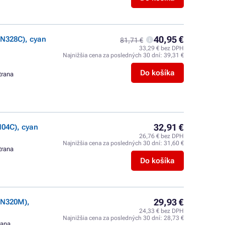
40,95 €
N328C), cyan
81,71 €
33,29 € bez DPH
Najnižšia cena za posledných 30 dní:
39,31 €
Do košíka
trana
32,91 €
04C), cyan
26,76 € bez DPH
Najnižšia cena za posledných 30 dní:
31,60 €
trana
Do košíka
29,93 €
TN320M),
24,33 € bez DPH
Najnižšia cena za posledných 30 dní:
28,73 €
rana