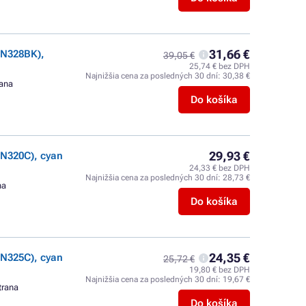
31,66 €
TN328BK),
39,05 €
25,74 € bez DPH
Najnižšia cena za posledných 30 dní:
30,38 €
rana
Do košíka
29,93 €
N320C), cyan
24,33 € bez DPH
Najnižšia cena za posledných 30 dní:
28,73 €
na
Do košíka
24,35 €
N325C), cyan
25,72 €
19,80 € bez DPH
Najnižšia cena za posledných 30 dní:
19,67 €
trana
Do košíka