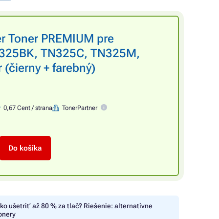
er Toner PREMIUM pre
325BK, TN325C, TN325M,
 (čierny + farebný)
0,67 Cent / strana
TonerPartner
Do košíka
ko ušetriť až 80 % za tlač? Riešenie: alternatívne
onery