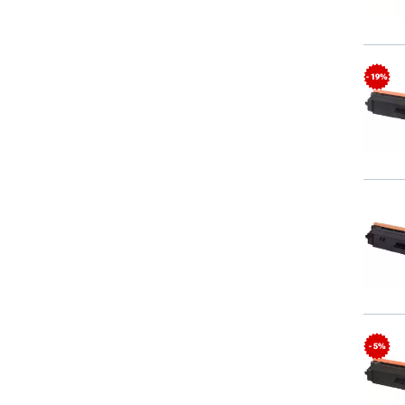
- 19%
- 5%