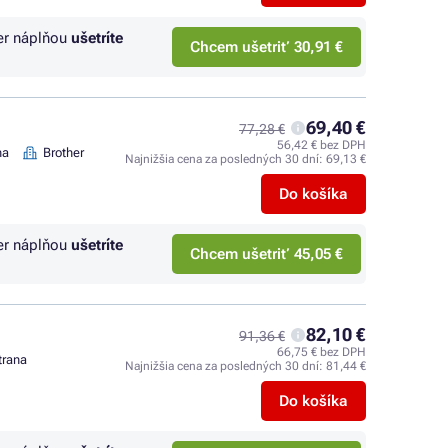
er náplňou
ušetríte
Chcem ušetriť 30,91 €
69,40 €
77,28 €
56,42 € bez DPH
na
Brother
Najnižšia cena za posledných 30 dní:
69,13 €
Do košíka
er náplňou
ušetríte
Chcem ušetriť 45,05 €
82,10 €
91,36 €
66,75 € bez DPH
trana
Najnižšia cena za posledných 30 dní:
81,44 €
Do košíka