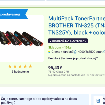
jpredávanejší
MultiPack TonerPartn
BROTHER TN-325 (TN
TN325Y), black + color
VYROBENÉ NA SLOVENSKU
Skladom > 10 ks
Čierna + farebná
4000/3x3500 strán
Pre ktoré tlačiarne je produkt vhodný?
96,43 €
5 hodnotenie
78,40 € bez DPH
Najnižšia cena za posledných 30 dní:
82,62 €
Čo je toner, cartridge alebo optický valec a na čo sa
A
používajú
t