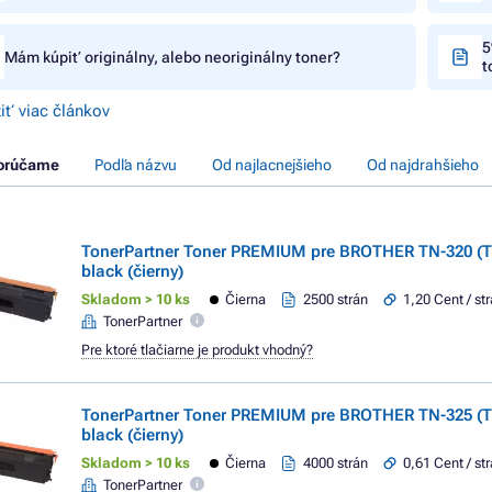
5
Mám kúpiť originálny, alebo neoriginálny toner?
t
iť viac článkov
orúčame
Podľa názvu
Od najlacnejšieho
Od najdrahšieho
TonerPartner Toner PREMIUM pre BROTHER TN-320 (
black (čierny)
Skladom > 10 ks
Čierna
2500 strán
1,20 Cent / st
TonerPartner
Pre ktoré tlačiarne je produkt vhodný?
TonerPartner Toner PREMIUM pre BROTHER TN-325 (
black (čierny)
Skladom > 10 ks
Čierna
4000 strán
0,61 Cent / st
TonerPartner