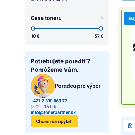
Cena toneru
Na
10
€
57
€
Potrebujete poradiť?
Pomôžeme Vám.
Poradca pre výber
+421 2 330 068 77
(8:00 - 16:00)
info@tonerpartner.sk
Chcem sa opýtať