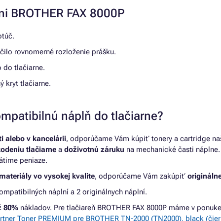
arni BROTHER FAX 8000P
otúč.
čilo rovnomerné rozloženie prášku.
 do tlačiarne.
ý kryt tlačiarne.
mpatibilnú náplň do tlačiarne?
 alebo v kancelárii
, odporúčame Vám kúpiť tonery a cartridge na
kodeniu tlačiarne
a
doživotnú záruku
na mechanické časti náplne. 
átime peniaze.
materiály vo vysokej kvalite
, odporúčame Vám zakúpiť
originálne
patibilných náplní a 2 originálnych náplní.
až 80%
nákladov. Pre tlačiareň BROTHER FAX 8000P máme v ponuke 
rtner Toner PREMIUM pre BROTHER TN-2000 (TN2000), black (čier