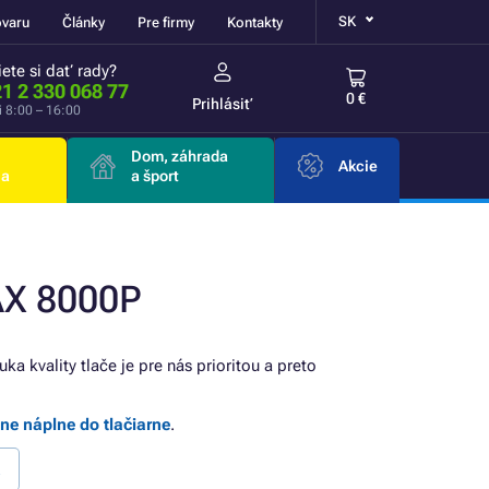
SK
ovaru
Články
Pre firmy
Kontakty
ete si dať rady?
1 2 330 068 77
0 €
Prihlásiť
i 8:00 – 16:00
Dom, záhrada
Akcie
ia
a šport
AX 8000P
uka kvality tlače je pre nás prioritou a preto
lne náplne do tlačiarne
.