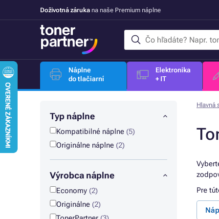
Doživotná záruka
na naše Premium náplne
Náplne
Elektronika
do tlačiarní
+ IT
Hlavná 
Typ náplne
To
Kompatibilné náplne
(5)
Originálne náplne
(2)
Vybert
Výrobca náplne
zodpov
Pre tú
Economy
(2)
Originálne
(2)
Náp
TonerPartner
(3)