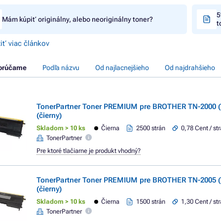
5
Mám kúpiť originálny, alebo neoriginálny toner?
t
iť viac článkov
orúčame
Podľa názvu
Od najlacnejšieho
Od najdrahšieho
TonerPartner Toner PREMIUM pre BROTHER TN-2000 (
(čierny)
Skladom > 10 ks
Čierna
2500 strán
0,78 Cent / st
TonerPartner
Pre ktoré tlačiarne je produkt vhodný?
TonerPartner Toner PREMIUM pre BROTHER TN-2005 (
(čierny)
Skladom > 10 ks
Čierna
1500 strán
1,30 Cent / st
TonerPartner