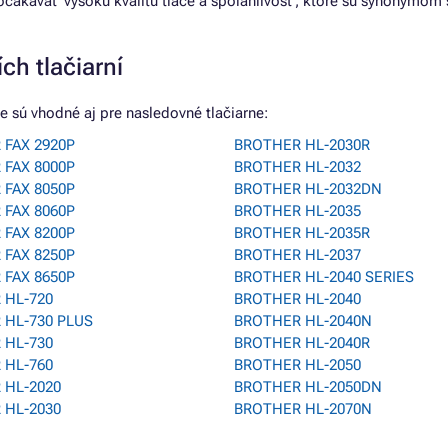
 očakávať vysokú kvalitu tlače a spoľahlivosť, ktoré sú synonymom
ch tlačiarní
 sú vhodné aj pre nasledovné tlačiarne:
 FAX 2920P
BROTHER HL-2030R
 FAX 8000P
BROTHER HL-2032
 FAX 8050P
BROTHER HL-2032DN
 FAX 8060P
BROTHER HL-2035
 FAX 8200P
BROTHER HL-2035R
 FAX 8250P
BROTHER HL-2037
 FAX 8650P
BROTHER HL-2040 SERIES
 HL-720
BROTHER HL-2040
 HL-730 PLUS
BROTHER HL-2040N
 HL-730
BROTHER HL-2040R
 HL-760
BROTHER HL-2050
 HL-2020
BROTHER HL-2050DN
 HL-2030
BROTHER HL-2070N