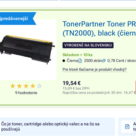
jpredávanejší
TonerPartner Toner 
(TN2000), black (čiern
VYROBENÉ NA SLOVENSKU
Skladom > 10 ks
Čierna
2500 strán
0,78 Cent / stra
Pre ktoré tlačiarne je produkt vhodný?
19,54 €
15,89 € bez DPH
9 hodnotenie
Najnižšia cena za posledných 30 dní:
16,47 €
Čo je toner, cartridge alebo optický valec a na čo sa
A
používajú
t