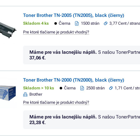
Toner Brother TN-2005 (TN2005), black (čierny)
Skladom 4 ks
Čierna
1500 strán
3,77 Cent / stran
Pre ktoré tlačiarne je produkt vhodný?
Máme pre vás lacnejšiu náplň.
S našou TonerPartn
37,06 €
.
Toner Brother TN-2000 (TN2000), black (čierny)
Skladom > 10 ks
Čierna
2500 strán
1,71 Cent / st
Brother
Pre ktoré tlačiarne je produkt vhodný?
Máme pre vás lacnejšiu náplň.
S našou TonerPartn
23,28 €
.