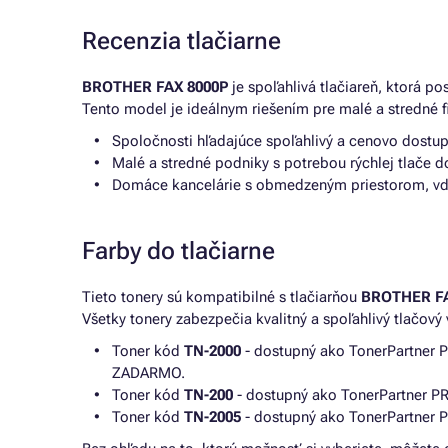
Recenzia tlačiarne
BROTHER FAX 8000P
je spoľahlivá tlačiareň, ktorá po
Tento model je ideálnym riešením pre malé a stredné f
Spoločnosti hľadajúce spoľahlivý a cenovo dostupn
Malé a stredné podniky s potrebou rýchlej tlače 
Domáce kancelárie s obmedzeným priestorom, v
Farby do tlačiarne
Tieto tonery sú kompatibilné s tlačiarňou
BROTHER FA
Všetky tonery zabezpečia kvalitný a spoľahlivý tlačový 
Toner kód
TN-2000
- dostupný ako TonerPartner 
ZADARMO.
Toner kód
TN-200
- dostupný ako TonerPartner PR
Toner kód
TN-2005
- dostupný ako TonerPartner P