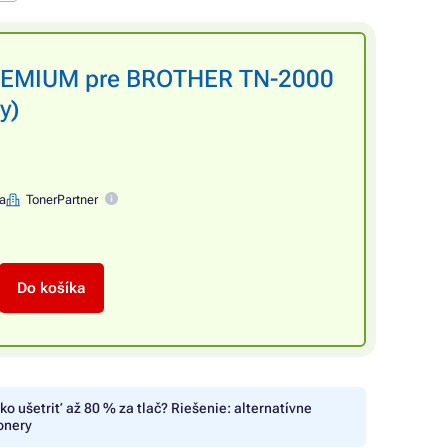
PREMIUM pre BROTHER TN-2000
y)
na
TonerPartner
Do košíka
ko ušetriť až 80 % za tlač? Riešenie: alternatívne
onery