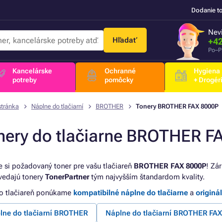
Dodanie t
Nevi
Hľadať
+42
Po–P
Kancelárske
Ochranné
Hygiena
potreby
pomôcky
+ Drogér
stránka
Náplne do tlačiarní
BROTHER
Tonery BROTHER FAX 8000P
nery do tlačiarne BROTHER F
e si požadovaný toner pre vašu tlačiareň
BROTHER FAX 8000P
! Zár
edajú tonery
TonerPartner
tým najvyšším štandardom kvality.
to tlačiareň ponúkame
kompatibilné náplne do tlačiarne
a
originá
lne do tlačiarní BROTHER
Náplne do tlačiarní BROTHER FAX