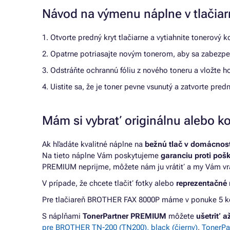
Návod na výmenu náplne v tlači
1. Otvorte predný kryt tlačiarne a vytiahnite tonerový k
2. Opatrne potriasajte novým tonerom, aby sa zabezpe
3. Odstráňte ochrannú fóliu z nového toneru a vložte ho
4. Uistite sa, že je toner pevne vsunutý a zatvorte predn
Mám si vybrať originálnu alebo ko
Ak hľadáte kvalitné náplne na
bežnú tlač v domácnosti
Na tieto náplne Vám poskytujeme
garanciu proti poš
PREMIUM neprijme, môžete nám ju vrátiť a my Vám vr
V prípade, že chcete tlačiť fotky alebo
reprezentačné 
Pre tlačiareň BROTHER FAX 8000P máme v ponuke 5 kom
S náplňami
TonerPartner PREMIUM
môžete
ušetriť 
pre BROTHER TN-200 (TN200), black (čierny)
,
TonerPa