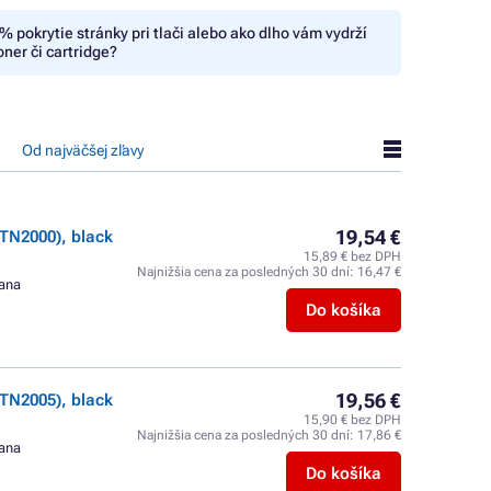
% pokrytie stránky pri tlači alebo ako dlho vám vydrží
oner či cartridge?
Od najväčšej zľavy
19,54 €
TN2000), black
15,89 € bez DPH
Najnižšia cena za posledných 30 dní:
16,47 €
rana
Do košíka
19,56 €
TN2005), black
15,90 € bez DPH
Najnižšia cena za posledných 30 dní:
17,86 €
rana
Do košíka