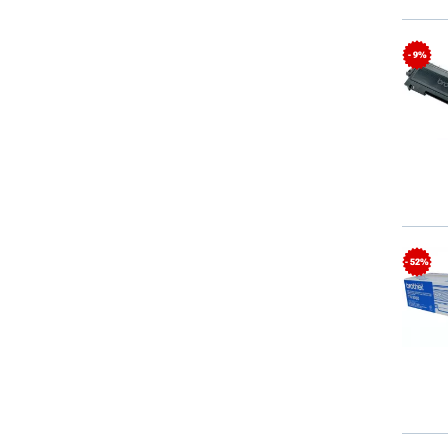
- 9%
- 52%