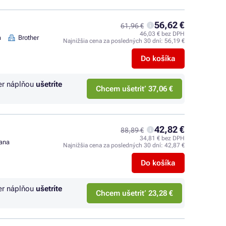
56,62 €
61,96 €
46,03 € bez DPH
a
Brother
Najnižšia cena za posledných 30 dní:
56,19 €
Do košíka
er náplňou
ušetríte
Chcem ušetriť 37,06 €
42,82 €
88,89 €
34,81 € bez DPH
rana
Najnižšia cena za posledných 30 dní:
42,87 €
Do košíka
er náplňou
ušetríte
Chcem ušetriť 23,28 €