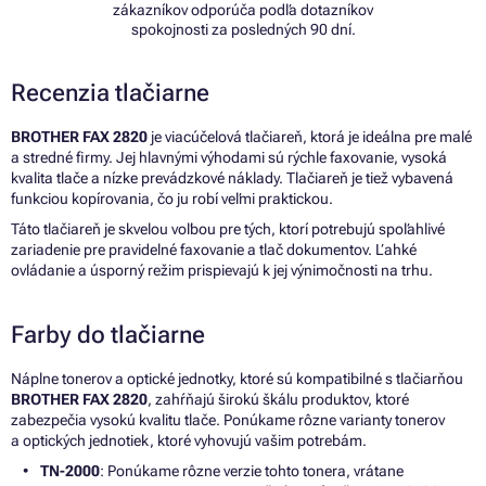
zákazníkov odporúča podľa dotazníkov
spokojnosti za posledných 90 dní.
Recenzia tlačiarne
BROTHER FAX 2820
je viacúčelová tlačiareň, ktorá je ideálna pre malé
a stredné firmy. Jej hlavnými výhodami sú rýchle faxovanie, vysoká
kvalita tlače a nízke prevádzkové náklady. Tlačiareň je tiež vybavená
funkciou kopírovania, čo ju robí veľmi praktickou.
Táto tlačiareň je skvelou voľbou pre tých, ktorí potrebujú spoľahlivé
zariadenie pre pravidelné faxovanie a tlač dokumentov. Ľahké
ovládanie a úsporný režim prispievajú k jej výnimočnosti na trhu.
Farby do tlačiarne
Náplne tonerov a optické jednotky, ktoré sú kompatibilné s tlačiarňou
BROTHER FAX 2820
, zahŕňajú širokú škálu produktov, ktoré
zabezpečia vysokú kvalitu tlače. Ponúkame rôzne varianty tonerov
a optických jednotiek, ktoré vyhovujú vašim potrebám.
TN-2000
: Ponúkame rôzne verzie tohto tonera, vrátane