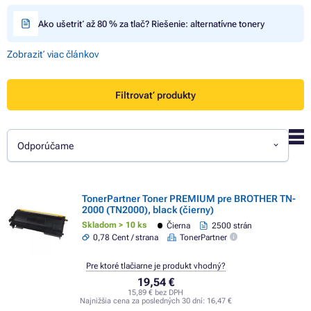
Ako ušetriť až 80 % za tlač? Riešenie: alternatívne tonery
Zobraziť viac článkov
Filtrovať produkty
Odporúčame
TonerPartner Toner PREMIUM pre BROTHER TN-
2000 (TN2000), black (čierny)
Skladom > 10 ks
Čierna
2500 strán
0,78 Cent / strana
TonerPartner
Pre ktoré tlačiarne je produkt vhodný?
19,54 €
15,89 € bez DPH
Najnižšia cena za posledných 30 dní:
16,47 €