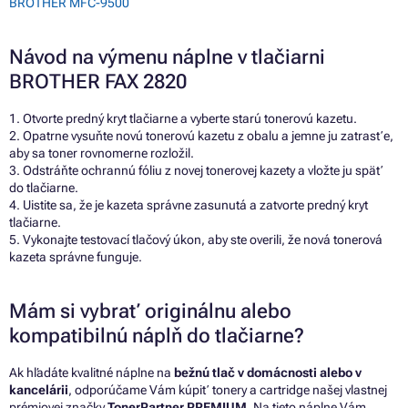
BROTHER MFC-9500
Návod na výmenu náplne v tlačiarni
BROTHER FAX 2820
1. Otvorte predný kryt tlačiarne a vyberte starú tonerovú kazetu.
2. Opatrne vysuňte novú tonerovú kazetu z obalu a jemne ju zatrasťe,
aby sa toner rovnomerne rozložil.
3. Odstráňte ochrannú fóliu z novej tonerovej kazety a vložte ju späť
do tlačiarne.
4. Uistite sa, že je kazeta správne zasunutá a zatvorte predný kryt
tlačiarne.
5. Vykonajte testovací tlačový úkon, aby ste overili, že nová tonerová
kazeta správne funguje.
Mám si vybrať originálnu alebo
kompatibilnú náplň do tlačiarne?
Ak hľadáte kvalitné náplne na
bežnú tlač v domácnosti alebo v
kancelárii
, odporúčame Vám kúpiť tonery a cartridge našej vlastnej
prémiovej značky
TonerPartner PREMIUM
. Na tieto náplne Vám