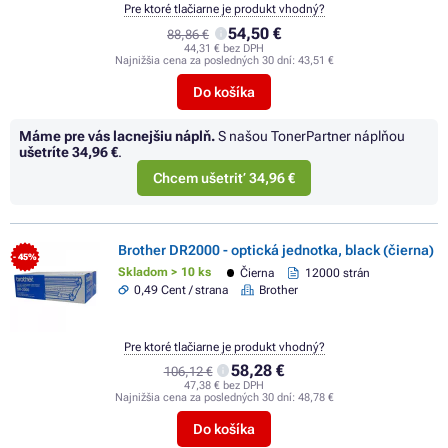
Pre ktoré tlačiarne je produkt vhodný?
54,50 €
88,86 €
44,31 € bez DPH
Najnižšia cena za posledných 30 dní:
43,51 €
Do košíka
Máme pre vás lacnejšiu náplň.
S našou TonerPartner náplňou
ušetríte
34,96 €
.
Chcem ušetriť 34,96 €
Brother DR2000 - optická jednotka, black (čierna)
- 45%
Skladom > 10 ks
Čierna
12000 strán
0,49 Cent / strana
Brother
Pre ktoré tlačiarne je produkt vhodný?
58,28 €
106,12 €
47,38 € bez DPH
Najnižšia cena za posledných 30 dní:
48,78 €
Do košíka