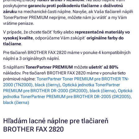
poskytujeme
garanciu proti poškodeniu tlačiarne
a
doživotnú
záruku
na mechanické časti náplne. Navyše, ak Vaša tlačiareň náplň
TonerPartner PREMIUM neprijme, môžete nám ju vrátiť a my Vám
vrátime peniaze.
V prípade, že chcete tlačiť fotky alebo
reprezentačné materiály vo
vysokej kvalite
, odporúčame Vám zakúpiť
originálne farby do
tlačiarne
.
Pre tlačiareň BROTHER FAX 2820 máme v ponuke 4 kompatibilných
náplní a 3 originálnych náplní.
S náplňami
TonerPartner PREMIUM
môžete
ušetriť až 80%
nákladov. Pre tlačiareň BROTHER FAX 2820 máme v ponuke tieto
prémiové náplne:
TonerPartner Toner PREMIUM pre BROTHER TN-
2000 (TN2000), black (čierny)
,
Optická jednotka TonerPartner
PREMIUM pre BROTHER DR-2000 (DR2000), black (čierna)
,
Optická
jednotka TonerPartner PREMIUM pre BROTHER DR-2005 (DR2005),
black (čierna)
Hľadám lacné náplne pre tlačiareň
BROTHER FAX 2820