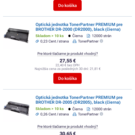
Do košíka
Optická jednotka TonerPartner PREMIUM pre
BROTHER DR-2000 (DR2000), black (čierna)
Skladom > 10 ks
Čierna
12000 strán
0,23 Cent / strana
TonerPartner
Pre ktoré tlačiarne je produkt vhodný?
27,55 €
22,40 € bez DPH
Najnižšia cena za posledných 30 dní:
21,81 €
Do košíka
Optická jednotka TonerPartner PREMIUM pre
BROTHER DR-2005 (DR2005), black (čierna)
Skladom > 10 ks
Čierna
12000 strán
0,26 Cent / strana
TonerPartner
Pre ktoré tlačiarne je produkt vhodný?
30,65 €