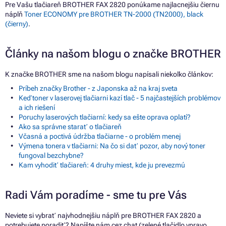
Pre Vašu tlačiareň BROTHER FAX 2820 ponúkame najlacnejšiu čiernu
náplň
Toner ECONOMY pre BROTHER TN-2000 (TN2000), black
(čierny)
.
Články na našom blogu o značke BROTHER
K značke BROTHER sme na našom blogu napísali niekoľko článkov:
Príbeh značky Brother - z Japonska až na kraj sveta
Keď toner v laserovej tlačiarni kazí tlač - 5 najčastejších problémov
a ich riešení
Poruchy laserových tlačiarní: kedy sa ešte oprava oplatí?
Ako sa správne starať o tlačiareň
Včasná a poctivá údržba tlačiarne - o problém menej
Výmena tonera v tlačiarni: Na čo si dať pozor, aby nový toner
fungoval bezchybne?
Kam vyhodiť tlačiareň: 4 druhy miest, kde ju prevezmú
Radi Vám poradíme - sme tu pre Vás
Neviete si vybrať najvhodnejšiu náplň pre BROTHER FAX 2820 a
potrebujete poradiť? Napíšte nám cez chat (zelené tlačidlo vpravo