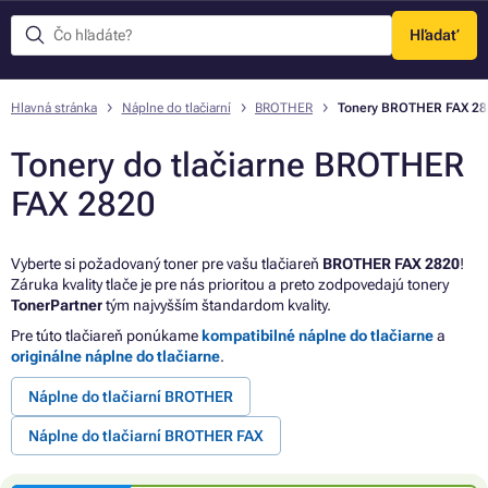
Hľadať
Menu
Hlavná stránka
Náplne do tlačiarní
BROTHER
Tonery BROTHER FAX 28
Tonery do tlačiarne BROTHER
FAX 2820
Vyberte si požadovaný toner pre vašu tlačiareň
BROTHER FAX 2820
!
Záruka kvality tlače je pre nás prioritou a preto zodpovedajú tonery
TonerPartner
tým najvyšším štandardom kvality.
Pre túto tlačiareň ponúkame
kompatibilné náplne do tlačiarne
a
originálne náplne do tlačiarne
.
Náplne do tlačiarní BROTHER
Náplne do tlačiarní BROTHER FAX