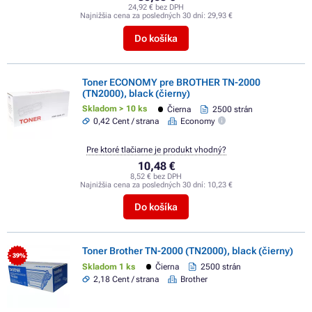
24,92 € bez DPH
Najnižšia cena za posledných 30 dní:
29,93 €
Do košíka
Toner ECONOMY pre BROTHER TN-2000
(TN2000), black (čierny)
Skladom > 10 ks
Čierna
2500 strán
0,42 Cent / strana
Economy
Pre ktoré tlačiarne je produkt vhodný?
10,48 €
8,52 € bez DPH
Najnižšia cena za posledných 30 dní:
10,23 €
Do košíka
Toner Brother TN-2000 (TN2000), black (čierny)
- 39%
Skladom 1 ks
Čierna
2500 strán
2,18 Cent / strana
Brother