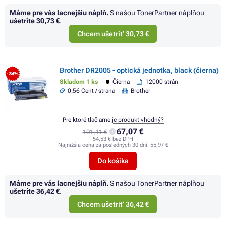
Máme pre vás lacnejšiu náplň.
S našou TonerPartner náplňou
ušetríte
30,73 €
.
Chcem ušetriť 30,73 €
Brother DR2005 - optická jednotka, black (čierna)
- 34%
Skladom 1 ks
Čierna
12000 strán
0,56 Cent / strana
Brother
Pre ktoré tlačiarne je produkt vhodný?
67,07 €
101,11 €
54,53 € bez DPH
Najnižšia cena za posledných 30 dní:
55,97 €
Do košíka
Máme pre vás lacnejšiu náplň.
S našou TonerPartner náplňou
ušetríte
36,42 €
.
Chcem ušetriť 36,42 €