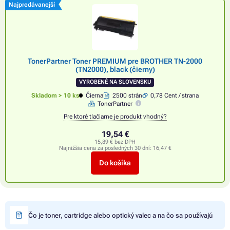
Najpredávanejší
TonerPartner Toner PREMIUM pre BROTHER TN-2000
(TN2000), black (čierny)
VYROBENÉ NA SLOVENSKU
Skladom > 10 ks
Čierna
2500 strán
0,78 Cent / strana
TonerPartner
Pre ktoré tlačiarne je produkt vhodný?
19,54 €
15,89 € bez DPH
Najnižšia cena za posledných 30 dní:
16,47 €
Do košíka
Čo je toner, cartridge alebo optický valec a na čo sa používajú