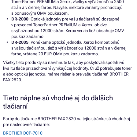
TonerPartner PREMIUM a Xerox, všetky s výťažnosťou 2500
strán a v čiernej farbe. Navyše, niektoré varianty prichádzajú
s bonusovým OMV poukazom.
DR-2000
: Optické jednotky pre vašu tlačiareň sú dostupné
v prevedení TonerPartner PREMIUM a Xerox, obidve
s výťažnosťou 12000 strán. Xerox verzia tiež obsahuje OMV
poukaz zadarmo.
DR-2005
: Ponúkame optickú jednotku Xerox kompatibilnú
s vašou tlačiarňou, tiež s výťažnosťou 12000 strán a v čiernej
farbe, vrátane 20 EUR OMV poukazu zadarmo.
Všetky tieto produkty sú navrhnuté tak, aby poskytovali spoľahlivú
kvalitu tlače pri zachovaní vynikajúcej hodnoty. Či už potrebujete toner
alebo optickú jednotku, máme riešenie pre vašu tlačiareň BROTHER
FAX 2820.
Tieto náplne sú vhodné aj do ďalších
tlačiarní
Farby do tlačiarne BROTHER FAX 2820 na tejto stránke sú vhodné aj
pre nasledovné tlačiarne:
BROTHER DCP-7010