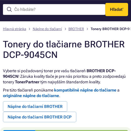
Hľadať
Menu
Hlavná stránka
Náplne do tlačiarní
BROTHER
Tonery BROTHER DCP-9
Tonery do tlačiarne BROTHER
DCP-9045CN
Vyberte si požadovaný toner pre vašu tlačiareň
BROTHER DCP-
9045CN
! Záruka kvality tlače je pre nás prioritou a preto zodpovedajú
tonery
TonerPartner
tým najvyšším štandardom kvality.
Pre túto tlačiareň ponúkame
kompatibilné náplne do tlačiarne
a
originálne náplne do tlačiarne
.
Náplne do tlačiarní BROTHER
Náplne do tlačiarní BROTHER DCP