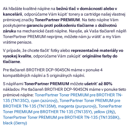
Ak hľadáte kvalitné náplne na
bežnú tlač v domácnosti alebo v
kancelárii
, odporúčame Vám kúpiť tonery a cartridge našej vlastnej
prémiovej značky
TonerPartner PREMIUM
. Na tieto náplne Vám
poskytujeme
garanciu proti poškodeniu tlačiarne
a
doživotnú
záruku
na mechanické časti náplne. Navyše, ak Vaša tlačiareň náplň
TonerPartner PREMIUM neprijme, môžete nám ju vrátiť a my Vám
vrátime peniaze.
V prípade, že chcete tlačiť fotky alebo
reprezentačné materiály vo
vysokej kvalite
, odporúčame Vám zakúpiť
originálne farby do
tlačiarne
.
Pre tlačiareň BROTHER DCP-9045CN máme v ponuke 4
kompatibilných náplní a 5 originálnych náplní.
S náplňami
TonerPartner PREMIUM
môžete
ušetriť až 80%
nákladov. Pre tlačiareň BROTHER DCP-9045CN máme v ponuke tieto
prémiové náplne:
TonerPartner Toner PREMIUM pre BROTHER TN-
135 (TN135C), cyan (azúrový)
,
TonerPartner Toner PREMIUM pre
BROTHER TN-135 (TN135M), magenta (purpurový)
,
TonerPartner
Toner PREMIUM pre BROTHER TN-135 (TN135Y), yellow (žltý)
,
TonerPartner Toner PREMIUM pre BROTHER TN-135 (TN135BK),
black (čierny)