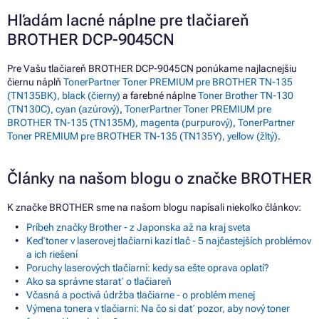
Hľadám lacné náplne pre tlačiareň
BROTHER DCP-9045CN
Pre Vašu tlačiareň BROTHER DCP-9045CN ponúkame najlacnejšiu
čiernu náplň
TonerPartner Toner PREMIUM pre BROTHER TN-135
(TN135BK), black (čierny)
a farebné náplne
Toner Brother TN-130
(TN130C), cyan (azúrový)
,
TonerPartner Toner PREMIUM pre
BROTHER TN-135 (TN135M), magenta (purpurový)
,
TonerPartner
Toner PREMIUM pre BROTHER TN-135 (TN135Y), yellow (žltý)
.
Články na našom blogu o značke BROTHER
K značke BROTHER sme na našom blogu napísali niekoľko článkov:
Príbeh značky Brother - z Japonska až na kraj sveta
Keď toner v laserovej tlačiarni kazí tlač - 5 najčastejších problémov
a ich riešení
Poruchy laserových tlačiarní: kedy sa ešte oprava oplatí?
Ako sa správne starať o tlačiareň
Včasná a poctivá údržba tlačiarne - o problém menej
Výmena tonera v tlačiarni: Na čo si dať pozor, aby nový toner