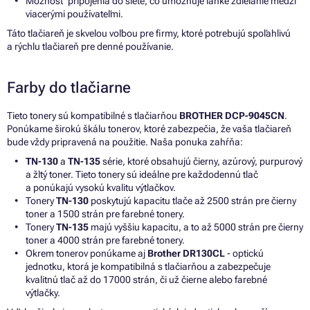
Možnosť pripojenia do siete, čo umožňuje ľahké zdieľanie medzi
viacerými používateľmi.
Táto tlačiareň je skvelou voľbou pre firmy, ktoré potrebujú spoľahlivú
a rýchlu tlačiareň pre denné používanie.
Farby do tlačiarne
Tieto tonery sú kompatibilné s tlačiarňou
BROTHER DCP-9045CN
.
Ponúkame širokú škálu tonerov, ktoré zabezpečia, že vaša tlačiareň
bude vždy pripravená na použitie. Naša ponuka zahŕňa:
TN-130
a
TN-135
série, ktoré obsahujú čierny, azúrový, purpurový
a žltý toner. Tieto tonery sú ideálne pre každodennú tlač
a ponúkajú vysokú kvalitu výtlačkov.
Tonery
TN-130
poskytujú kapacitu tlače až 2500 strán pre čierny
toner a 1500 strán pre farebné tonery.
Tonery
TN-135
majú vyššiu kapacitu, a to až 5000 strán pre čierny
toner a 4000 strán pre farebné tonery.
Okrem tonerov ponúkame aj
Brother DR130CL
- optickú
jednotku, ktorá je kompatibilná s tlačiarňou a zabezpečuje
kvalitnú tlač až do 17000 strán, či už čierne alebo farebné
výtlačky.