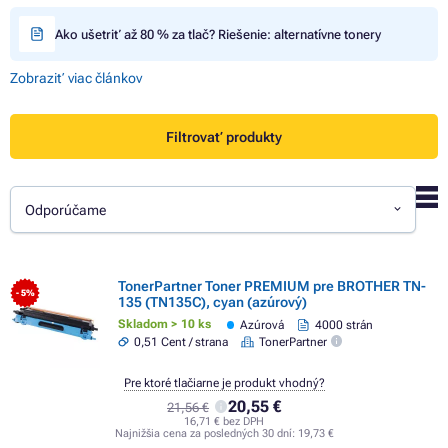
Ako ušetriť až 80 % za tlač? Riešenie: alternatívne tonery
Zobraziť viac článkov
Filtrovať produkty
Odporúčame
TonerPartner Toner PREMIUM pre BROTHER TN-
- 5%
135 (TN135C), cyan (azúrový)
Skladom > 10 ks
Azúrová
4000 strán
0,51 Cent / strana
TonerPartner
Pre ktoré tlačiarne je produkt vhodný?
20,55 €
21,56 €
16,71 € bez DPH
Najnižšia cena za posledných 30 dní:
19,73 €