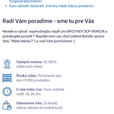
fungoval bezchybne?
Kam vyhodiť tlačiareň: 4 druhy miest, kde ju prevezmú
Radi Vám poradíme - sme tu pre Vás
Neviete si vybrať najvhodnejšiu náplň pre BROTHER DCP-9045CN a
potrebujete poradiť? Napíšte nám cez chat (zelené tlačidlo vpravo
dolu “Máte otázku?”) a radi Vám pomôžeme :)
Výdajné miesta.
Až 8853
odberných miest.
Široký výber.
Ponúkame viac
ako 41000 produktov.
U nás máte čas.
Tovar môžete
vrátiť do 30 dní.
Odmeníme Vás.
Za každý
nákup získate vernostné body.