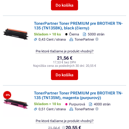
Do košíka
TonerPartner Toner PREMIUM pre BROTHER TN-
135 (TN135BK), black (čierny)
Skladom > 10 ks
Čierna
5000 strán
0,43 Cent / strana
TonerPartner
Pre ktoré tlačiarne je produkt vhodný?
21,56 €
17,53 € bez DPH
Najnižšia cena za posledných 30 dní:
20,55 €
Do košíka
TonerPartner Toner PREMIUM pre BROTHER TN-
- 5%
135 (TN135M), magenta (purpurový)
Skladom > 10 ks
Purpurová
4000 strán
0,51 Cent / strana
TonerPartner
Pre ktoré tlačiarne je produkt vhodný?
20,55 €
21,56 €