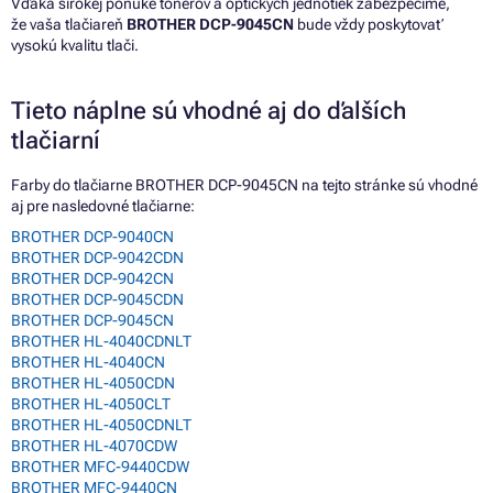
Vďaka širokej ponuke tonerov a optických jednotiek zabezpečíme,
že vaša tlačiareň
BROTHER DCP-9045CN
bude vždy poskytovať
vysokú kvalitu tlači.
Tieto náplne sú vhodné aj do ďalších
tlačiarní
Farby do tlačiarne BROTHER DCP-9045CN na tejto stránke sú vhodné
aj pre nasledovné tlačiarne:
BROTHER DCP-9040CN
BROTHER DCP-9042CDN
BROTHER DCP-9042CN
BROTHER DCP-9045CDN
BROTHER DCP-9045CN
BROTHER HL-4040CDNLT
BROTHER HL-4040CN
BROTHER HL-4050CDN
BROTHER HL-4050CLT
BROTHER HL-4050CDNLT
BROTHER HL-4070CDW
BROTHER MFC-9440CDW
BROTHER MFC-9440CN