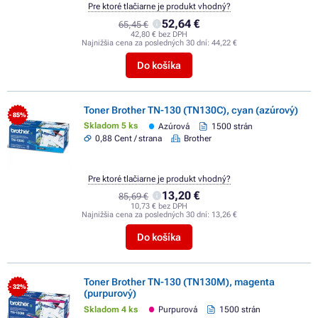
Pre ktoré tlačiarne je produkt vhodný?
52,64 €
65,45 €
42,80 € bez DPH
Najnižšia cena za posledných 30 dní:
44,22 €
Do košíka
Toner Brother TN-130 (TN130C), cyan (azúrový)
- 85%
Skladom 5 ks
Azúrová
1500 strán
0,88 Cent / strana
Brother
Pre ktoré tlačiarne je produkt vhodný?
13,20 €
85,69 €
10,73 € bez DPH
Najnižšia cena za posledných 30 dní:
13,26 €
Do košíka
Toner Brother TN-130 (TN130M), magenta
- 32%
(purpurový)
Skladom 4 ks
Purpurová
1500 strán