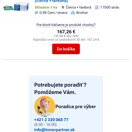
(čierna + farebná)
Skladom 1 ks
Čierna + farebná
17000 strán
0,98 Cent / strana
Brother
Pre ktoré tlačiarne je produkt vhodný?
167,26 €
135,98 € bez DPH
Najnižšia cena za posledných 30 dní:
167,24 €
Do košíka
Potrebujete poradiť?
Pomôžeme Vám.
Poradca pre výber
+421 2 330 068 77
(8:00 - 16:00)
info@tonerpartner.sk