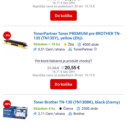
16,71 € bez DPH
Najnižšia cena za posledných 30 dní:
19,73 €
Do košíka
TonerPartner Toner PREMIUM pre BROTHER TN-
- 5%
135 (TN135Y), yellow (žltý)
Skladom > 10 ks
Žltá
4000 strán
0,51 Cent / strana
TonerPartner
Pre ktoré tlačiarne je produkt vhodný?
20,55 €
21,56 €
16,71 € bez DPH
Najnižšia cena za posledných 30 dní:
19,73 €
Do košíka
Toner Brother TN-130 (TN130BK), black (čierny)
- 20%
Skladom 4 ks
Čierna
2500 strán
2,11 Cent / strana
Brother