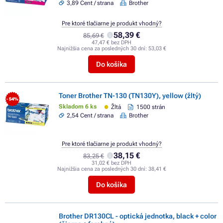
3,89 Cent / strana
Brother
Pre ktoré tlačiarne je produkt vhodný?
58,39 €
85,69 €
47,47 € bez DPH
Najnižšia cena za posledných 30 dní:
53,03 €
Do košíka
Toner Brother TN-130 (TN130Y), yellow (žltý)
- 54%
Skladom 6 ks
Žltá
1500 strán
2,54 Cent / strana
Brother
Pre ktoré tlačiarne je produkt vhodný?
38,15 €
83,25 €
31,02 € bez DPH
Najnižšia cena za posledných 30 dní:
38,41 €
Do košíka
Brother DR130CL - optická jednotka, black + color