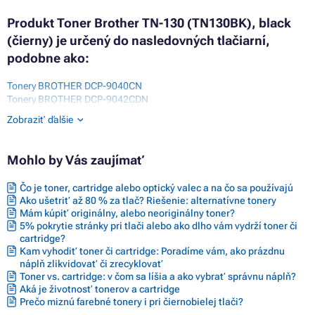
Produkt Toner Brother TN-130 (TN130BK), black
(čierny) je určený do nasledovných tlačiarní,
podobne ako:
Tonery BROTHER DCP-9040CN
Tonery BROTHER DCP-9042CDN
Tonery BROTHER DCP-9042CN
Zobraziť ďalšie
Tonery BROTHER DCP-9045CDN
Tonery BROTHER DCP-9045CN
Tonery BROTHER HL-4040CDNLT
Mohlo by Vás zaujímať
Tonery BROTHER HL-4040CN
Tonery BROTHER HL-4050CDN
Čo je toner, cartridge alebo optický valec a na čo sa používajú
Tonery BROTHER HL-4050CDNLT
Ako ušetriť až 80 % za tlač? Riešenie: alternatívne tonery
Tonery BROTHER HL-4050CLT
Mám kúpiť originálny, alebo neoriginálny toner?
Tonery BROTHER HL-4070CDW
5% pokrytie stránky pri tlači alebo ako dlho vám vydrží toner či
Tonery BROTHER MFC-9440CDW
cartridge?
Tonery BROTHER MFC-9440CN
Kam vyhodiť toner či cartridge: Poradíme vám, ako prázdnu
Tonery BROTHER MFC-9445CDN
náplň zlikvidovať či zrecyklovať
Tonery BROTHER MFC-9450 SERIES
Toner vs. cartridge: v čom sa líšia a ako vybrať správnu náplň?
Tonery BROTHER MFC-9450CDN
Aká je životnosť tonerov a cartridge
Tonery BROTHER MFC-9450CLT
Prečo miznú farebné tonery i pri čiernobielej tlači?
Tonery BROTHER MFC-9450CN