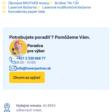
Zľavnené BROTHER tonery
Brother TN-130
Laserové tlačiarne
Laserové multifunkčné tlačiarne
Kancelársky papier biely
Potrebujete poradiť?
Pomôžeme Vám.
Poradca
pre výber
+421 2 330 068 77
(8:00 - 16:00)
info@tonerpartner.sk
Chcem sa opýtať
Výdajné miesta.
Až 8853
odberných miest.