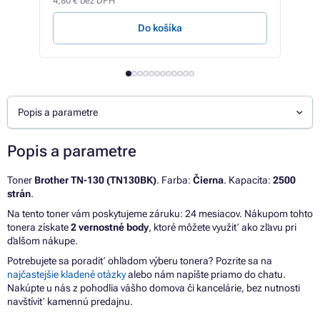
4,80 € bez DPH
0,46 
Do košíka
Popis a parametre
Popis a parametre
Toner
Brother TN-130 (TN130BK)
. Farba:
Čierna
. Kapacita:
2500
strán
.
Na tento toner vám poskytujeme záruku: 24 mesiacov. Nákupom tohto
tonera získate
2 vernostné body
, ktoré môžete využiť ako zľavu pri
ďalšom nákupe.
Potrebujete sa poradiť ohľadom výberu tonera? Pozrite sa na
najčastejšie kladené otázky
alebo nám napíšte priamo do chatu.
Nakúpte u nás z pohodlia vášho domova či kancelárie, bez nutnosti
navštíviť kamennú predajnu.