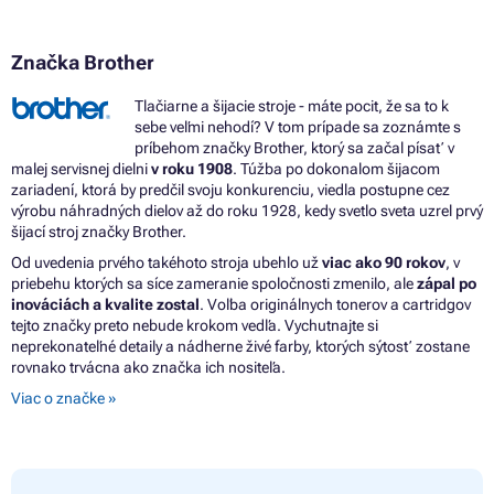
Tonery BROTHER MFC-9840CDW
Značka Brother
Tlačiarne a šijacie stroje - máte pocit, že sa to k
sebe veľmi nehodí? V tom prípade sa zoznámte s
príbehom značky Brother, ktorý sa začal písať v
malej servisnej dielni
v roku 1908
. Túžba po dokonalom šijacom
zariadení, ktorá by predčil svoju konkurenciu, viedla postupne cez
výrobu náhradných dielov až do roku 1928, kedy svetlo sveta uzrel prvý
šijací stroj značky Brother.
Od uvedenia prvého takéhoto stroja ubehlo už
viac ako 90 rokov
, v
priebehu ktorých sa síce zameranie spoločnosti zmenilo, ale
zápal po
inováciách a kvalite zostal
. Voľba originálnych tonerov a cartridgov
tejto značky preto nebude krokom vedľa. Vychutnajte si
neprekonateľné detaily a nádherne živé farby, ktorých sýtosť zostane
rovnako trvácna ako značka ich nositeľa.
Viac o značke »