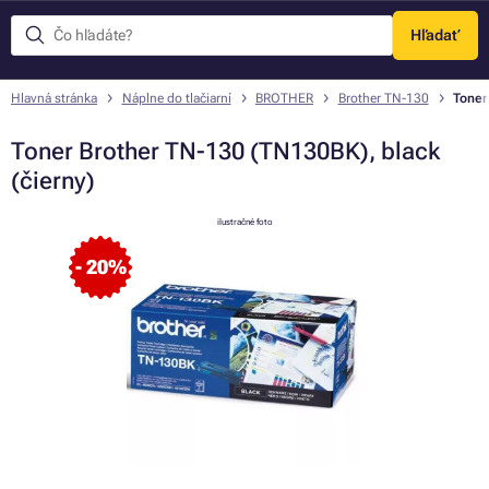
Hľadať
Menu
Hlavná stránka
Náplne do tlačiarní
BROTHER
Brother TN-130
Toner
Toner Brother TN-130 (TN130BK), black
(čierny)
ilustračné foto
- 20%