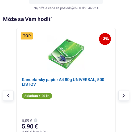
Najnižšia cena za posledných 30 dní:
44,22 €
Môže sa Vám hodiť
TOP
- 5%
- 3%
ER
Kancelársky papier A4 80g UNIVERSAL, 500
Bro
LISTOV
(čie
Či
Skladom > 20 ks
Sk
106,
6,09 €
55
5,90 €
44,8