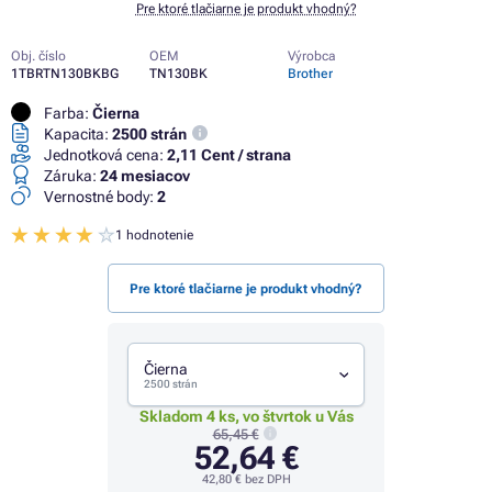
Pre ktoré tlačiarne je produkt vhodný?
Obj. číslo
OEM
Výrobca
1TBRTN130BKBG
TN130BK
Brother
Farba:
Čierna
Kapacita:
2500 strán
Jednotková cena:
2,11 Cent / strana
Záruka:
24 mesiacov
Vernostné body:
2
1 hodnotenie
Pre ktoré tlačiarne je produkt vhodný?
Čierna
2500 strán
Skladom 4 ks, vo štvrtok u Vás
65,45 €
52,64 €
42,80 €
bez DPH