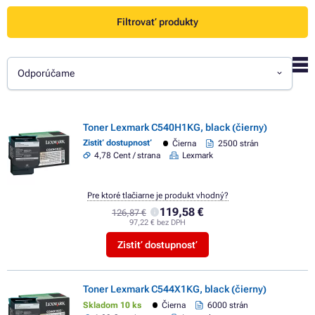
Filtrovať produkty
Odporúčame
Toner Lexmark C540H1KG, black (čierny)
Zistiť dostupnosť
Čierna
2500 strán
4,78 Cent / strana
Lexmark
Pre ktoré tlačiarne je produkt vhodný?
119,58 €
126,87 €
97,22 € bez DPH
Zistiť dostupnosť
Toner Lexmark C544X1KG, black (čierny)
Skladom 10 ks
Čierna
6000 strán