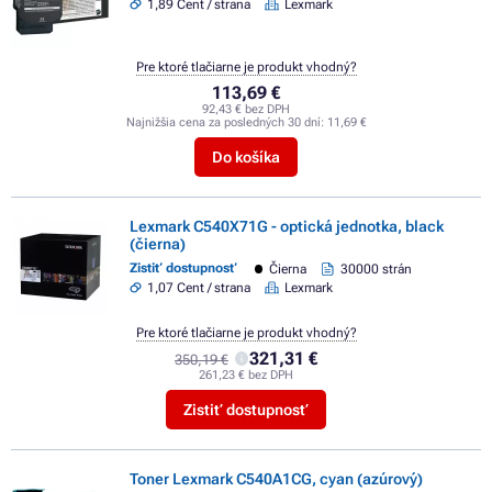
1,89 Cent / strana
Lexmark
Pre ktoré tlačiarne je produkt vhodný?
113,69 €
92,43 € bez DPH
Najnižšia cena za posledných 30 dní:
11,69 €
Do košíka
Lexmark C540X71G - optická jednotka, black
(čierna)
Zistiť dostupnosť
Čierna
30000 strán
1,07 Cent / strana
Lexmark
Pre ktoré tlačiarne je produkt vhodný?
321,31 €
350,19 €
261,23 € bez DPH
Zistiť dostupnosť
Toner Lexmark C540A1CG, cyan (azúrový)