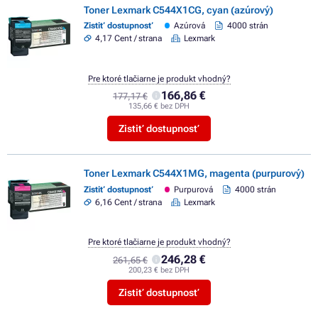
Toner Lexmark C544X1CG, cyan (azúrový)
Zistiť dostupnosť
Azúrová
4000 strán
4,17 Cent / strana
Lexmark
Pre ktoré tlačiarne je produkt vhodný?
166,86 €
177,17 €
135,66 € bez DPH
Zistiť dostupnosť
Toner Lexmark C544X1MG, magenta (purpurový)
Zistiť dostupnosť
Purpurová
4000 strán
6,16 Cent / strana
Lexmark
Pre ktoré tlačiarne je produkt vhodný?
246,28 €
261,65 €
200,23 € bez DPH
Zistiť dostupnosť