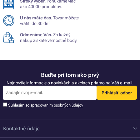
Široký výber.
Ponúkame viac
ako 40000 produktov.
U nás máte čas.
Tovar môžete
vrátiť do 30 dní.
Odmeníme Vás.
Za každý
nákup získate vernostné body.
Buďte pri tom ako prvý
Najnovšie informácie o novinkách a akciách priamo na Váš e-mail.
Prihlásiť odber
Súhlasím so spracovaním
osobných údajov
Kontaktné údaje