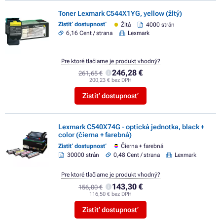
Toner Lexmark C544X1YG, yellow (žltý)
Zistiť dostupnosť
Žltá
4000 strán
6,16 Cent / strana
Lexmark
Pre ktoré tlačiarne je produkt vhodný?
246,28 €
261,65 €
200,23 € bez DPH
Zistiť dostupnosť
Lexmark C540X74G - optická jednotka, black +
color (čierna + farebná)
Zistiť dostupnosť
Čierna + farebná
30000 strán
0,48 Cent / strana
Lexmark
Pre ktoré tlačiarne je produkt vhodný?
143,30 €
156,00 €
116,50 € bez DPH
Zistiť dostupnosť