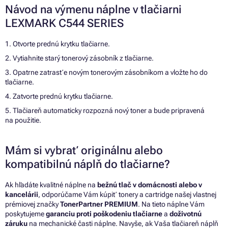
Návod na výmenu náplne v tlačiarni
LEXMARK C544 SERIES
1. Otvorte prednú krytku tlačiarne.
2. Vytiahnite starý tonerový zásobník z tlačiarne.
3. Opatrne zatrasťe novým tonerovým zásobníkom a vložte ho do
tlačiarne.
4. Zatvorte prednú krytku tlačiarne.
5. Tlačiareň automaticky rozpozná nový toner a bude pripravená
na použitie.
Mám si vybrať originálnu alebo
kompatibilnú náplň do tlačiarne?
Ak hľadáte kvalitné náplne na
bežnú tlač v domácnosti alebo v
kancelárii
, odporúčame Vám kúpiť tonery a cartridge našej vlastnej
prémiovej značky
TonerPartner PREMIUM
. Na tieto náplne Vám
poskytujeme
garanciu proti poškodeniu tlačiarne
a
doživotnú
záruku
na mechanické časti náplne. Navyše, ak Vaša tlačiareň náplň