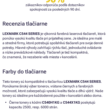
zákazníkov odporúča podľa dotazníkov
spokojnosti za posledných 90 dní.
Recenzia tlačiarne
LEXMARK C544 SERIES
je výkonná farebná laserová tlačiareň, ktorá
ponúka vysokú kvalitu tlače pri prijateľnej cene. Je ideálna pre malé
a stredné firmy, ktoré potrebujú spoľahlivú tlačiareň pre svoje denné
potreby. Hlavné výhody zahŕňajú rýchlu tlač, jednoduché ovládanie
a nízke prevádzkové náklady. Tlačiareň je tiež kompaktná,
čo znamená, že nezaberie veľa miesta v kancelárii.
Farby do tlačiarne
Tieto tonery sú kompatibilné s tlačiarňou
LEXMARK C544 SERIES
.
Ponúkame široký výber tonerov, vrátane čiernych a farebných
možností, ktoré zabezpečujú vysokú kvalitu tlače a dlhú výdrž. Naše
tonery sú ideálne pre každodenné použitie v kancelárii alebo doma.
Čierne tonery s kódmi
C540H1KG
a
C544X1KG
poskytujú
kapacitu 2500, resp. 6000 strán.