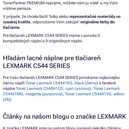
TonerPartner PREMIUM neprijme, môžete nám ju vrátiť a my Vám
vrátime peniaze.
V prípade, že chcete tlačiť fotky alebo
reprezentačné materiály vo
vysokej kvalite
, odporúčame Vám zakúpiť
originálne farby do
tlačiarne
.
Pre tlačiareň LEXMARK C544 SERIES máme v ponuke 0
kompatibilných náplní a 9 originálnych náplní.
Hľadám lacné náplne pre tlačiareň
LEXMARK C544 SERIES
Pre Vašu tlačiareň LEXMARK C544 SERIES ponúkame najlacnejšiu
čiernu náplň
Toner Lexmark C544X1KG, black (čierny)
a farebné
náplne
Toner Lexmark C540H1CG, cyan (azúrový)
,
Toner Lexmark
C544X1MG, magenta (purpurový)
,
Toner Lexmark C544X1YG, yellow
(žltý)
.
Články na našom blogu o značke LEXMARK
K značke LEXMARK sme na našom blogu napísali niekoľko článkov: