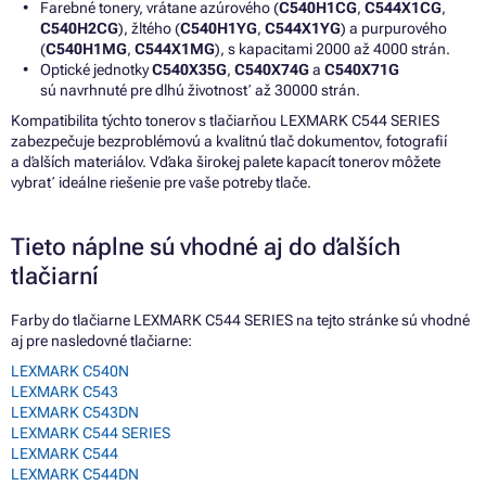
Farebné tonery, vrátane azúrového (
C540H1CG
,
C544X1CG
,
C540H2CG
), žltého (
C540H1YG
,
C544X1YG
) a purpurového
(
C540H1MG
,
C544X1MG
), s kapacitami 2000 až 4000 strán.
Optické jednotky
C540X35G
,
C540X74G
a
C540X71G
sú navrhnuté pre dlhú životnosť až 30000 strán.
Kompatibilita týchto tonerov s tlačiarňou LEXMARK C544 SERIES
zabezpečuje bezproblémovú a kvalitnú tlač dokumentov, fotografií
a ďalších materiálov. Vďaka širokej palete kapacít tonerov môžete
vybrať ideálne riešenie pre vaše potreby tlače.
Tieto náplne sú vhodné aj do ďalších
tlačiarní
Farby do tlačiarne LEXMARK C544 SERIES na tejto stránke sú vhodné
aj pre nasledovné tlačiarne:
LEXMARK C540N
LEXMARK C543
LEXMARK C543DN
LEXMARK C544 SERIES
LEXMARK C544
LEXMARK C544DN