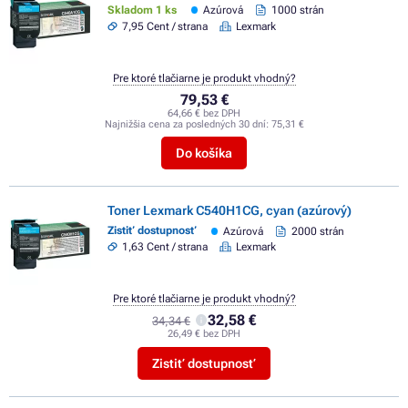
Skladom 1 ks
Azúrová
1000 strán
7,95 Cent / strana
Lexmark
Pre ktoré tlačiarne je produkt vhodný?
79,53 €
64,66 € bez DPH
Najnižšia cena za posledných 30 dní:
75,31 €
Do košíka
Toner Lexmark C540H1CG, cyan (azúrový)
Zistiť dostupnosť
Azúrová
2000 strán
1,63 Cent / strana
Lexmark
Pre ktoré tlačiarne je produkt vhodný?
32,58 €
34,34 €
26,49 € bez DPH
Zistiť dostupnosť