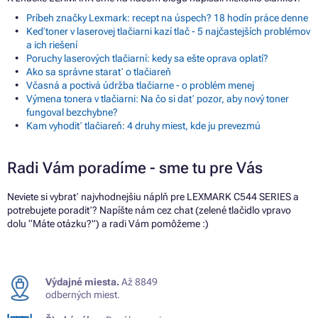
Príbeh značky Lexmark: recept na úspech? 18 hodín práce denne
Keď toner v laserovej tlačiarni kazí tlač - 5 najčastejších problémov
a ich riešení
Poruchy laserových tlačiarní: kedy sa ešte oprava oplatí?
Ako sa správne starať o tlačiareň
Včasná a poctivá údržba tlačiarne - o problém menej
Výmena tonera v tlačiarni: Na čo si dať pozor, aby nový toner
fungoval bezchybne?
Kam vyhodiť tlačiareň: 4 druhy miest, kde ju prevezmú
Radi Vám poradíme - sme tu pre Vás
Neviete si vybrať najvhodnejšiu náplň pre LEXMARK C544 SERIES a
potrebujete poradiť? Napíšte nám cez chat (zelené tlačidlo vpravo
dolu “Máte otázku?”) a radi Vám pomôžeme :)
Výdajné miesta.
Až 8849
odberných miest.