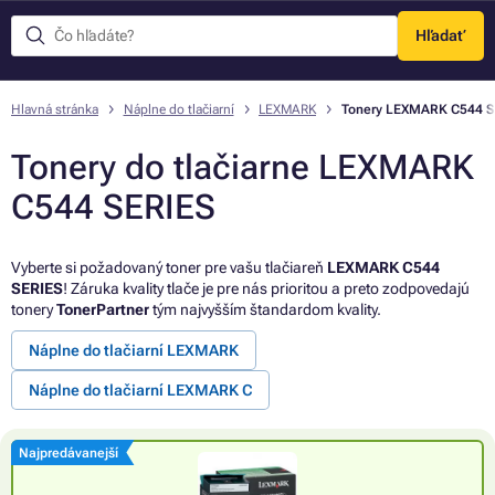
Hľadať
Menu
Hlavná stránka
Náplne do tlačiarní
LEXMARK
Tonery LEXMARK C544 S
Tonery do tlačiarne LEXMARK
C544 SERIES
Vyberte si požadovaný toner pre vašu tlačiareň
LEXMARK C544
SERIES
! Záruka kvality tlače je pre nás prioritou a preto zodpovedajú
tonery
TonerPartner
tým najvyšším štandardom kvality.
Náplne do tlačiarní LEXMARK
Náplne do tlačiarní LEXMARK C
Najpredávanejší