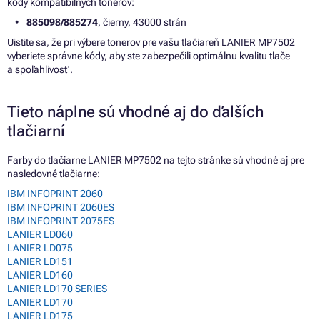
kódy kompatibilných tonerov:
885098/885274
, čierny, 43000 strán
Uistite sa, že pri výbere tonerov pre vašu tlačiareň LANIER MP7502
vyberiete správne kódy, aby ste zabezpečili optimálnu kvalitu tlače
a spoľahlivosť.
Tieto náplne sú vhodné aj do ďalších
tlačiarní
Farby do tlačiarne LANIER MP7502 na tejto stránke sú vhodné aj pre
nasledovné tlačiarne:
IBM INFOPRINT 2060
IBM INFOPRINT 2060ES
IBM INFOPRINT 2075ES
LANIER LD060
LANIER LD075
LANIER LD151
LANIER LD160
LANIER LD170 SERIES
LANIER LD170
LANIER LD175