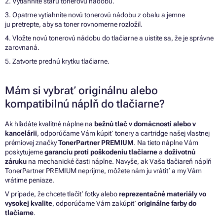
2. Vytiahnite starú tonerovú nádobu.
3. Opatrne vytiahnite novú tonerovú nádobu z obalu a jemne
ju pretrepte, aby sa toner rovnomerne rozložil.
4. Vložte novú tonerovú nádobu do tlačiarne a uistite sa, že je správne
zarovnaná.
5. Zatvorte prednú krytku tlačiarne.
Mám si vybrať originálnu alebo
kompatibilnú náplň do tlačiarne?
Ak hľadáte kvalitné náplne na
bežnú tlač v domácnosti alebo v
kancelárii
, odporúčame Vám kúpiť tonery a cartridge našej vlastnej
prémiovej značky
TonerPartner PREMIUM
. Na tieto náplne Vám
poskytujeme
garanciu proti poškodeniu tlačiarne
a
doživotnú
záruku
na mechanické časti náplne. Navyše, ak Vaša tlačiareň náplň
TonerPartner PREMIUM neprijme, môžete nám ju vrátiť a my Vám
vrátime peniaze.
V prípade, že chcete tlačiť fotky alebo
reprezentačné materiály vo
vysokej kvalite
, odporúčame Vám zakúpiť
originálne farby do
tlačiarne
.