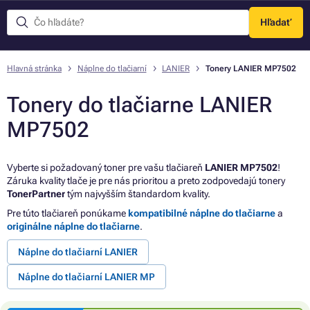
Hľadať
Menu
Hlavná stránka
Náplne do tlačiarní
LANIER
Tonery LANIER MP7502
Tonery do tlačiarne LANIER
MP7502
Vyberte si požadovaný toner pre vašu tlačiareň
LANIER MP7502
!
Záruka kvality tlače je pre nás prioritou a preto zodpovedajú tonery
TonerPartner
tým najvyšším štandardom kvality.
Pre túto tlačiareň ponúkame
kompatibilné náplne do tlačiarne
a
originálne náplne do tlačiarne
.
Náplne do tlačiarní LANIER
Náplne do tlačiarní LANIER MP