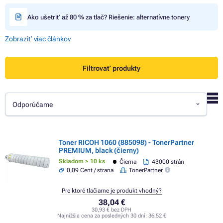
Ako ušetriť až 80 % za tlač? Riešenie: alternatívne tonery
Zobraziť viac článkov
Filtrovať produkty
Odporúčame
Toner RICOH 1060 (885098) - TonerPartner
PREMIUM, black (čierny)
Skladom > 10 ks
Čierna
43000 strán
0,09 Cent / strana
TonerPartner
Pre ktoré tlačiarne je produkt vhodný?
38,04 €
30,93 € bez DPH
Najnižšia cena za posledných 30 dní:
36,52 €