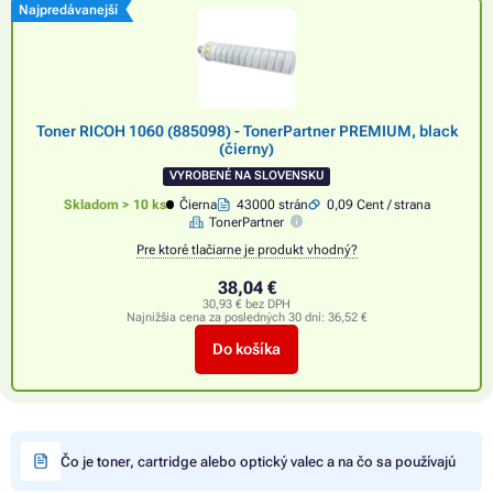
Najpredávanejší
Toner RICOH 1060 (885098) - TonerPartner PREMIUM, black
(čierny)
VYROBENÉ NA SLOVENSKU
Skladom > 10 ks
Čierna
43000 strán
0,09 Cent / strana
TonerPartner
Pre ktoré tlačiarne je produkt vhodný?
38,04 €
30,93 € bez DPH
Najnižšia cena za posledných 30 dní:
36,52 €
Do košíka
Čo je toner, cartridge alebo optický valec a na čo sa používajú