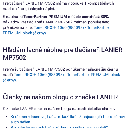
Pre tlačiareň LANIER MP7502 máme v ponuke 1 kompatibilných
náplní a 1 originálnych náplní.
S náplňami
TonerPartner PREMIUM
môžete
ušetriť až 80%
nákladov. Pre tlačiareň LANIER MP7502 máme v ponuke tieto
prémiové náplne:
Toner RICOH 1060 (885098) - TonerPartner
PREMIUM, black (čierny)
Hľadám lacné náplne pre tlačiareň LANIER
MP7502
Pre Vašu tlačiareň LANIER MP7502 ponúkame najlacnejšiu čiernu
náplň
Toner RICOH 1060 (885098) - TonerPartner PREMIUM, black
(čierny)
.
Články na našom blogu o značke LANIER
K značke LANIER sme na našom blogu napísali niekoľko článkov:
Keď toner v laserovej tlačiarni kazí tlač - 5 najčastejších problémov
a ich riešení
Poruchy laserových tlačiarní: kedy sa ešte oprava oplatí?