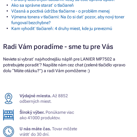
Ako sa správne starať o tlačiareň
Včasná a poctivá údržba tlačiarne - o problém menej
Výmena tonera v tlačiarni: Na čo si dať pozor, aby nový toner
fungoval bezchybne?
Kam vyhodiť tlačiareň: 4 druhy miest, kde ju prevezmú
Radi Vám poradíme - sme tu pre Vás
Neviete si vybrať najvhodnejšiu náplň pre LANIER MP7502 a
potrebujete poradiť? Napíšte nám cez chat (zelené tlačidlo vpravo
dolu “Máte otázku?”) a radi Vám pomôžeme :)
Výdajné miesta.
Až 8852
odberných miest.
Široký výber.
Ponúkame viac
ako 41000 produktov.
U nás máte čas.
Tovar môžete
vrátiť do 30 dní.