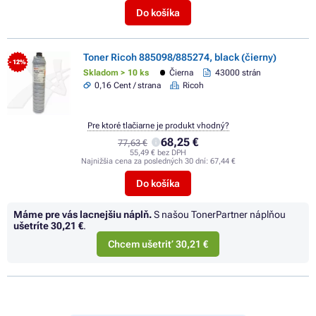
Do košíka
Toner Ricoh 885098/885274, black (čierny)
- 12%
Skladom > 10 ks
Čierna
43000 strán
0,16 Cent / strana
Ricoh
Pre ktoré tlačiarne je produkt vhodný?
68,25 €
77,63 €
55,49 € bez DPH
Najnižšia cena za posledných 30 dní:
67,44 €
Do košíka
Máme pre vás lacnejšiu náplň.
S našou TonerPartner náplňou
ušetríte
30,21 €
.
Chcem ušetriť 30,21 €