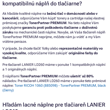
kompatibilnú náplň do tlačiarne?
Ak hľadáte kvalitné náplne na
bežnú tlač v domácnosti alebo v
kancelárii
, odporúčame Vám kúpiť tonery a cartridge našej vlastnej
prémiovej značky
TonerPartner PREMIUM
. Na tieto náplne Vám
poskytujeme
garanciu proti poškodeniu tlačiarne
a
doživotnú
záruku
na mechanické časti náplne. Navyše, ak Vaša tlačiareň náplň
TonerPartner PREMIUM neprijme, môžete nám ju vrátiť a my Vám
vrátime peniaze.
V prípade, že chcete tlačiť fotky alebo
reprezentačné materiály vo
vysokej kvalite
, odporúčame Vám zakúpiť
originálne farby do
tlačiarne
.
Pre tlačiareň LANIER LD260 máme v ponuke 1 kompatibilných náplní
a 1 originálnych náplní.
S náplňami
TonerPartner PREMIUM
môžete
ušetriť až 80%
nákladov. Pre tlačiareň LANIER LD260 máme v ponuke tieto prémiové
náplne:
Toner RICOH 1060 (885098) - TonerPartner PREMIUM, black
(čierny)
Hľadám lacné náplne pre tlačiareň LANIER