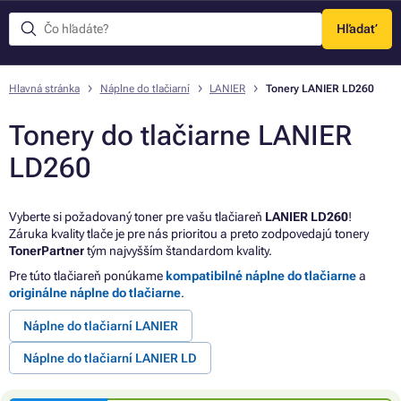
Hľadať
Menu
Hlavná stránka
Náplne do tlačiarní
LANIER
Tonery LANIER LD260
Tonery do tlačiarne LANIER
LD260
Vyberte si požadovaný toner pre vašu tlačiareň
LANIER LD260
!
Záruka kvality tlače je pre nás prioritou a preto zodpovedajú tonery
TonerPartner
tým najvyšším štandardom kvality.
Pre túto tlačiareň ponúkame
kompatibilné náplne do tlačiarne
a
originálne náplne do tlačiarne
.
Náplne do tlačiarní LANIER
Náplne do tlačiarní LANIER LD