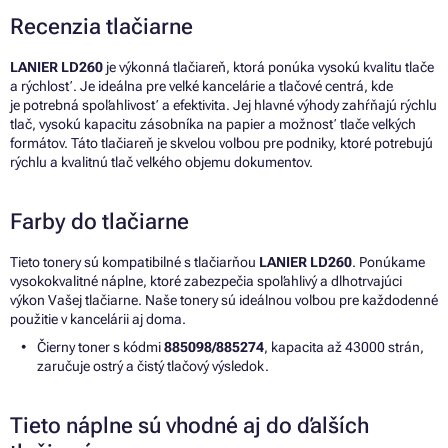
Recenzia tlačiarne
LANIER LD260
je výkonná tlačiareň, ktorá ponúka vysokú kvalitu tlače
a rýchlosť. Je ideálna pre veľké kancelárie a tlačové centrá, kde
je potrebná spoľahlivosť a efektivita. Jej hlavné výhody zahŕňajú rýchlu
tlač, vysokú kapacitu zásobníka na papier a možnosť tlače veľkých
formátov. Táto tlačiareň je skvelou voľbou pre podniky, ktoré potrebujú
rýchlu a kvalitnú tlač veľkého objemu dokumentov.
Farby do tlačiarne
Tieto tonery sú kompatibilné s tlačiarňou
LANIER LD260
. Ponúkame
vysokokvalitné náplne, ktoré zabezpečia spoľahlivý a dlhotrvajúci
výkon Vašej tlačiarne. Naše tonery sú ideálnou voľbou pre každodenné
použitie v kancelárii aj doma.
Čierny toner s kódmi
885098/885274
, kapacita až 43000 strán,
zaručuje ostrý a čistý tlačový výsledok.
Tieto náplne sú vhodné aj do ďalších