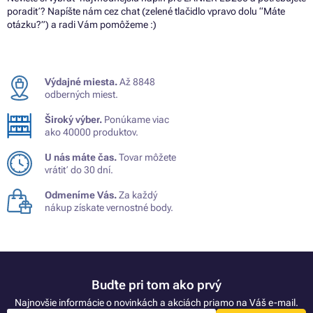
poradiť? Napíšte nám cez chat (zelené tlačidlo vpravo dolu “Máte
otázku?”) a radi Vám pomôžeme :)
Výdajné miesta.
Až 8848
odberných miest.
Široký výber.
Ponúkame viac
ako 40000 produktov.
U nás máte čas.
Tovar môžete
vrátiť do 30 dní.
Odmeníme Vás.
Za každý
nákup získate vernostné body.
Buďte pri tom ako prvý
Najnovšie informácie o novinkách a akciách priamo na Váš e-mail.