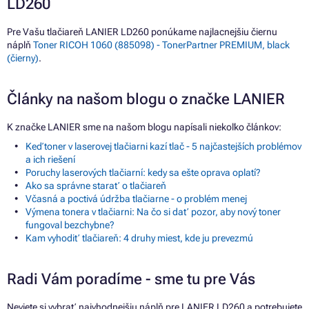
LD260
Pre Vašu tlačiareň LANIER LD260 ponúkame najlacnejšiu čiernu
náplň
Toner RICOH 1060 (885098) - TonerPartner PREMIUM, black
(čierny)
.
Články na našom blogu o značke LANIER
K značke LANIER sme na našom blogu napísali niekoľko článkov:
Keď toner v laserovej tlačiarni kazí tlač - 5 najčastejších problémov
a ich riešení
Poruchy laserových tlačiarní: kedy sa ešte oprava oplatí?
Ako sa správne starať o tlačiareň
Včasná a poctivá údržba tlačiarne - o problém menej
Výmena tonera v tlačiarni: Na čo si dať pozor, aby nový toner
fungoval bezchybne?
Kam vyhodiť tlačiareň: 4 druhy miest, kde ju prevezmú
Radi Vám poradíme - sme tu pre Vás
Neviete si vybrať najvhodnejšiu náplň pre LANIER LD260 a potrebujete