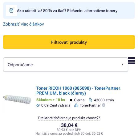
Ako ušetriť až 80 % za tlač? Riešenie: alternatívne tonery
Zobraziť viac článkov
Filtrovať produkty
Odporúčame
Toner RICOH 1060 (885098) - TonerPartner
PREMIUM, black (čierny)
Skladom > 10 ks
Čierna
43000 strán
0,09 Cent / strana
TonerPartner
Pre ktoré tlačiarne je produkt vhodný?
38,04 €
30,93 € bez DPH
Najnižšia cena za posledných 30 dní:
36,52 €