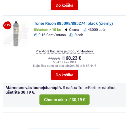
Do košíka
Toner Ricoh 885098/885274, black (čierny)
- 12%
Skladom > 10 ks
Čierna
43000 strán
0,16 Cent / strana
Ricoh
Pre ktoré tlačiarne je produkt vhodný?
68,23 €
77,65 €
55,47 € bez DPH
Najnižšia cena za posledných 30 dní:
67,44 €
Do košíka
Máme pre vás lacnejšiu náplň.
S našou TonerPartner náplňou
ušetríte
30,19 €
.
Chcem ušetriť 30,19 €