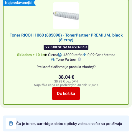
Najpredávanejší
Toner RICOH 1060 (885098) - TonerPartner PREMIUM, black
(čierny)
VYROBENÉ NA SLOVENSKU
Skladom > 10 ks
Čierna
43000 strán
0,09 Cent / strana
TonerPartner
Pre ktoré tlačiarne je produkt vhodný?
38,04 €
30,93 € bez DPH
Najnižšia cena za posledných 30 dní:
36,52 €
Do košíka
Čo je toner, cartridge alebo optický valec a na čo sa používajú