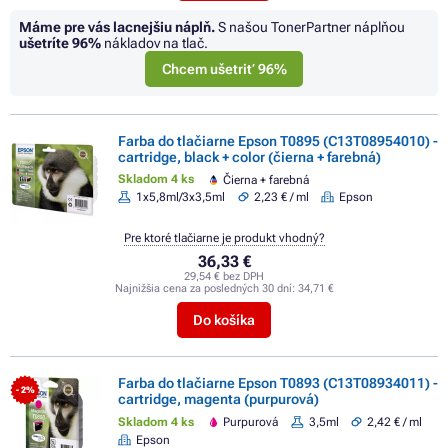
Máme pre vás lacnejšiu náplň.
S našou TonerPartner náplňou
ušetríte
96%
nákladov na tlač.
Chcem ušetriť 96%
Farba do tlačiarne Epson T0895 (C13T08954010) -
cartridge, black + color (čierna + farebná)
Skladom 4 ks
Čierna + farebná
1x5,8ml/3x3,5ml
2,23 € / ml
Epson
Pre ktoré tlačiarne je produkt vhodný?
36,33 €
29,54 € bez DPH
Najnižšia cena za posledných 30 dní:
34,71 €
Do košíka
Farba do tlačiarne Epson T0893 (C13T08934011) -
- 2%
cartridge, magenta (purpurová)
Skladom 4 ks
Purpurová
3,5ml
2,42 € / ml
Epson