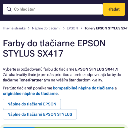
Hľadať
Menu
Hlavná stránka
Náplne do tlačiarní
EPSON
Tonery EPSON STYLUS SX4
Farby do tlačiarne EPSON
STYLUS SX417
Vyberte si požadovanú farbu do tlačiarne
EPSON STYLUS SX417
!
Záruka kvality tlače je pre nás prioritou a preto zodpovedajú farby do
tlačiarne
TonerPartner
tým najvyšším štandardom kvality.
Pre túto tlačiareň ponúkame
kompatibilné náplne do tlačiarne
a
originálne náplne do tlačiarne
.
Náplne do tlačiarní EPSON
Náplne do tlačiarní EPSON STYLUS