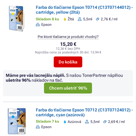
Farba do tlačiarne Epson T0714 (C13T07144012) -
cartridge, yellow (žltá)
Skladom 8 ks
Žltá
5,5ml
2,76 € / ml
Epson
Pre ktoré tlačiarne je produkt vhodný?
15,20 €
12,36 € bez DPH
Najnižšia cena za posledných 30 dní:
13,94 €
Do košíka
Máme pre vás lacnejšiu náplň.
S našou TonerPartner náplňou
ušetríte
96%
nákladov na tlač.
Chcem ušetriť 96%
Farba do tlačiarne Epson T0712 (C13T07124012) -
cartridge, cyan (azúrová)
Skladom 7 ks
Azúrová
5,5ml
2,69 € / ml
Epson