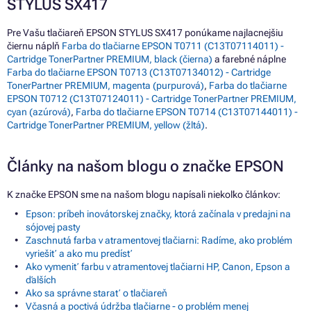
STYLUS SX417
Pre Vašu tlačiareň EPSON STYLUS SX417 ponúkame najlacnejšiu
čiernu náplň
Farba do tlačiarne EPSON T0711 (C13T07114011) -
Cartridge TonerPartner PREMIUM, black (čierna)
a farebné náplne
Farba do tlačiarne EPSON T0713 (C13T07134012) - Cartridge
TonerPartner PREMIUM, magenta (purpurová)
,
Farba do tlačiarne
EPSON T0712 (C13T07124011) - Cartridge TonerPartner PREMIUM,
cyan (azúrová)
,
Farba do tlačiarne EPSON T0714 (C13T07144011) -
Cartridge TonerPartner PREMIUM, yellow (žltá)
.
Články na našom blogu o značke EPSON
K značke EPSON sme na našom blogu napísali niekoľko článkov:
Epson: príbeh inovátorskej značky, ktorá začínala v predajni na
sójovej pasty
Zaschnutá farba v atramentovej tlačiarni: Radíme, ako problém
vyriešiť a ako mu predísť
Ako vymeniť farbu v atramentovej tlačiarni HP, Canon, Epson a
ďalších
Ako sa správne starať o tlačiareň
Včasná a poctivá údržba tlačiarne - o problém menej