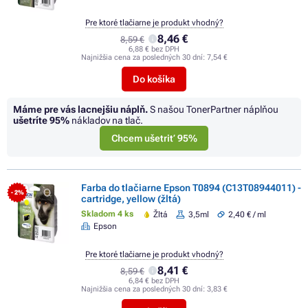
Pre ktoré tlačiarne je produkt vhodný?
8,46 €
8,59 €
6,88 € bez DPH
Najnižšia cena za posledných 30 dní:
7,54 €
Do košíka
Máme pre vás lacnejšiu náplň.
S našou TonerPartner náplňou
ušetríte
95%
nákladov na tlač.
Chcem ušetriť 95%
Farba do tlačiarne Epson T0894 (C13T08944011) -
- 2%
cartridge, yellow (žltá)
Skladom 4 ks
Žltá
3,5ml
2,40 € / ml
Epson
Pre ktoré tlačiarne je produkt vhodný?
8,41 €
8,59 €
6,84 € bez DPH
Najnižšia cena za posledných 30 dní:
3,83 €