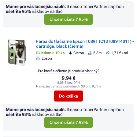
Máme pre vás lacnejšiu náplň.
S našou TonerPartner náplňou
ušetríte
95%
nákladov na tlač.
Chcem ušetriť 95%
Farba do tlačiarne Epson T0891 (C13T08914011) -
cartridge, black (čierna)
Skladom > 10 ks
Čierna
5,8ml
1,71 € / ml
Epson
Pre ktoré tlačiarne je produkt vhodný?
9,94 €
8,08 € bez DPH
Najnižšia cena za posledných 30 dní:
9,77 €
Do košíka
Máme pre vás lacnejšiu náplň.
S našou TonerPartner náplňou
ušetríte
93%
nákladov na tlač.
Chcem ušetriť 93%