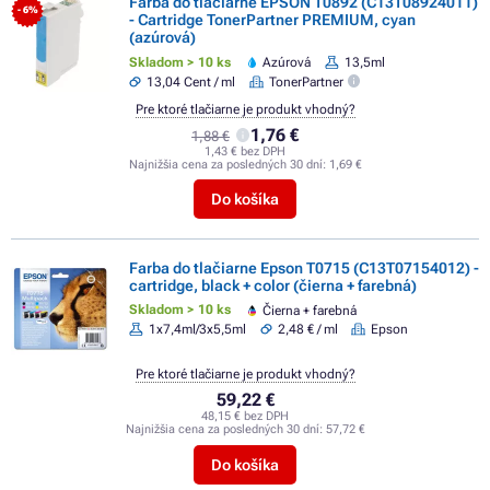
Farba do tlačiarne EPSON T0892 (C13T08924011)
- 6%
- Cartridge TonerPartner PREMIUM, cyan
(azúrová)
Skladom > 10 ks
Azúrová
13,5ml
13,04 Cent / ml
TonerPartner
Pre ktoré tlačiarne je produkt vhodný?
1,76 €
1,88 €
1,43 € bez DPH
Najnižšia cena za posledných 30 dní:
1,69 €
Do košíka
Farba do tlačiarne Epson T0715 (C13T07154012) -
cartridge, black + color (čierna + farebná)
Skladom > 10 ks
Čierna + farebná
1x7,4ml/3x5,5ml
2,48 € / ml
Epson
Pre ktoré tlačiarne je produkt vhodný?
59,22 €
48,15 € bez DPH
Najnižšia cena za posledných 30 dní:
57,72 €
Do košíka