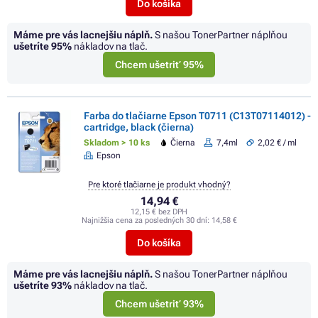
Do košíka
Máme pre vás lacnejšiu náplň.
S našou TonerPartner náplňou
ušetríte
95%
nákladov na tlač.
Chcem ušetriť 95%
Farba do tlačiarne Epson T0711 (C13T07114012) -
cartridge, black (čierna)
Skladom > 10 ks
Čierna
7,4ml
2,02 € / ml
Epson
Pre ktoré tlačiarne je produkt vhodný?
14,94 €
12,15 € bez DPH
Najnižšia cena za posledných 30 dní:
14,58 €
Do košíka
Máme pre vás lacnejšiu náplň.
S našou TonerPartner náplňou
ušetríte
93%
nákladov na tlač.
Chcem ušetriť 93%