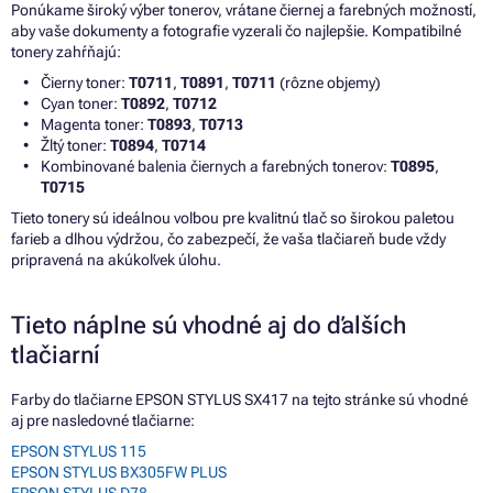
Ponúkame široký výber tonerov, vrátane čiernej a farebných možností,
aby vaše dokumenty a fotografie vyzerali čo najlepšie. Kompatibilné
tonery zahŕňajú:
Čierny toner:
T0711
,
T0891
,
T0711
(rôzne objemy)
Cyan toner:
T0892
,
T0712
Magenta toner:
T0893
,
T0713
Žltý toner:
T0894
,
T0714
Kombinované balenia čiernych a farebných tonerov:
T0895
,
T0715
Tieto tonery sú ideálnou voľbou pre kvalitnú tlač so širokou paletou
farieb a dlhou výdržou, čo zabezpečí, že vaša tlačiareň bude vždy
pripravená na akúkoľvek úlohu.
Tieto náplne sú vhodné aj do ďalších
tlačiarní
Farby do tlačiarne EPSON STYLUS SX417 na tejto stránke sú vhodné
aj pre nasledovné tlačiarne:
EPSON STYLUS 115
EPSON STYLUS BX305FW PLUS