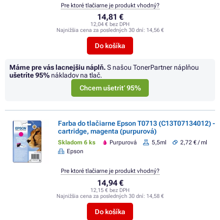
Pre ktoré tlačiarne je produkt vhodný?
14,81 €
12,04 € bez DPH
Najnižšia cena za posledných 30 dní:
14,56 €
Do košíka
Máme pre vás lacnejšiu náplň.
S našou TonerPartner náplňou
ušetríte
95%
nákladov na tlač.
Chcem ušetriť 95%
Farba do tlačiarne Epson T0713 (C13T07134012) -
cartridge, magenta (purpurová)
Skladom 6 ks
Purpurová
5,5ml
2,72 € / ml
Epson
Pre ktoré tlačiarne je produkt vhodný?
14,94 €
12,15 € bez DPH
Najnižšia cena za posledných 30 dní:
14,58 €
Do košíka