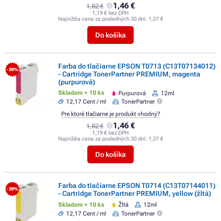
1,46 €
1,82 €
1,19 € bez DPH
Najnižšia cena za posledných 30 dní:
1,37 €
Do košíka
Farba do tlačiarne EPSON T0713 (C13T07134012)
- 20%
- Cartridge TonerPartner PREMIUM, magenta
(purpurová)
Skladom > 10 ks
Purpurová
12ml
12,17 Cent / ml
TonerPartner
Pre ktoré tlačiarne je produkt vhodný?
1,46 €
1,82 €
1,19 € bez DPH
Najnižšia cena za posledných 30 dní:
1,37 €
Do košíka
Farba do tlačiarne EPSON T0714 (C13T07144011)
- 20%
- Cartridge TonerPartner PREMIUM, yellow (žltá)
Skladom > 10 ks
Žltá
12ml
12,17 Cent / ml
TonerPartner