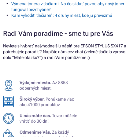
Výmena tonera v tlačiarni: Na čo si dať pozor, aby nový toner
fungoval bezchybne?
Kam vyhodiť tlačiareň: 4 druhy miest, kde ju prevezmú
Radi Vám poradíme - sme tu pre Vás
Neviete si vybrať najvhodnejšiu náplň pre EPSON STYLUS SX417 a
potrebujete poradiť? Napíšte nám cez chat (zelené tlačidlo vpravo
dolu “Máte otázku?”) a radi Vám pomôžeme :)
Výdajné miesta.
Až 8853
odberných miest.
Široký výber.
Ponúkame viac
ako 41000 produktov.
U nás máte čas.
Tovar môžete
vrátiť do 30 dní.
Odmeníme Vás.
Za každý