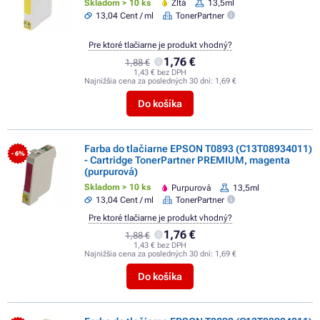
Skladom > 10 ks
Žltá
13,5ml
13,04 Cent / ml
TonerPartner
Pre ktoré tlačiarne je produkt vhodný?
1,76 €
1,88 €
1,43 € bez DPH
Najnižšia cena za posledných 30 dní:
1,69 €
Do košíka
Farba do tlačiarne EPSON T0893 (C13T08934011)
- 6%
- Cartridge TonerPartner PREMIUM, magenta
(purpurová)
Skladom > 10 ks
Purpurová
13,5ml
13,04 Cent / ml
TonerPartner
Pre ktoré tlačiarne je produkt vhodný?
1,76 €
1,88 €
1,43 € bez DPH
Najnižšia cena za posledných 30 dní:
1,69 €
Do košíka