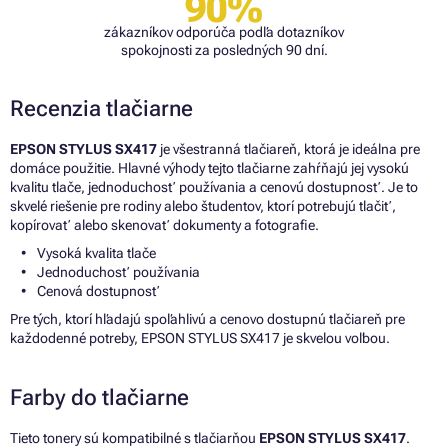
90%
zákazníkov odporúča podľa dotazníkov
spokojnosti za posledných 90 dní.
Recenzia tlačiarne
EPSON STYLUS SX417
je všestranná tlačiareň, ktorá je ideálna pre
domáce použitie. Hlavné výhody tejto tlačiarne zahŕňajú jej vysokú
kvalitu tlače, jednoduchosť používania a cenovú dostupnosť. Je to
skvelé riešenie pre rodiny alebo študentov, ktorí potrebujú tlačiť,
kopírovať alebo skenovať dokumenty a fotografie.
Vysoká kvalita tlače
Jednoduchosť používania
Cenová dostupnosť
Pre tých, ktorí hľadajú spoľahlivú a cenovo dostupnú tlačiareň pre
každodenné potreby, EPSON STYLUS SX417 je skvelou voľbou.
Farby do tlačiarne
Tieto tonery sú kompatibilné s tlačiarňou
EPSON STYLUS SX417
.