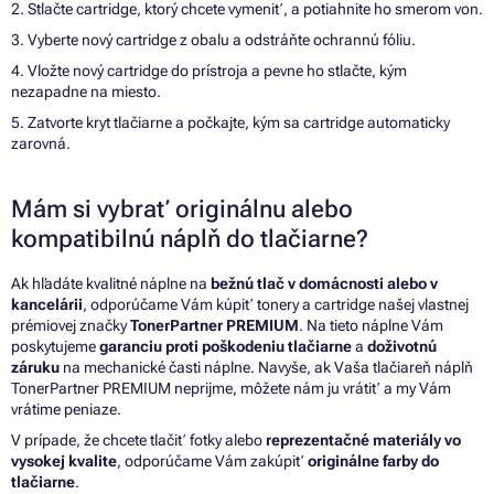
2. Stlačte cartridge, ktorý chcete vymeniť, a potiahnite ho smerom von.
3. Vyberte nový cartridge z obalu a odstráňte ochrannú fóliu.
4. Vložte nový cartridge do prístroja a pevne ho stlačte, kým
nezapadne na miesto.
5. Zatvorte kryt tlačiarne a počkajte, kým sa cartridge automaticky
zarovná.
Mám si vybrať originálnu alebo
kompatibilnú náplň do tlačiarne?
Ak hľadáte kvalitné náplne na
bežnú tlač v domácnosti alebo v
kancelárii
, odporúčame Vám kúpiť tonery a cartridge našej vlastnej
prémiovej značky
TonerPartner PREMIUM
. Na tieto náplne Vám
poskytujeme
garanciu proti poškodeniu tlačiarne
a
doživotnú
záruku
na mechanické časti náplne. Navyše, ak Vaša tlačiareň náplň
TonerPartner PREMIUM neprijme, môžete nám ju vrátiť a my Vám
vrátime peniaze.
V prípade, že chcete tlačiť fotky alebo
reprezentačné materiály vo
vysokej kvalite
, odporúčame Vám zakúpiť
originálne farby do
tlačiarne
.