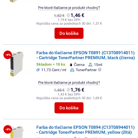
Pre ktoré tlačiarne je produkt vhodný?
1,46 €
1,82 €
1,19 € bez DPH
Najnižšia cena za posledných 30 dní:
1,37 €
Do košíka
Farba do tlačiarne EPSON T0891 (C13T08914011)
- 6%
- Cartridge TonerPartner PREMIUM, black (čierna)
Skladom > 10 ks
Čierna
15ml
11,73 Cent / ml
TonerPartner
Pre ktoré tlačiarne je produkt vhodný?
1,76 €
1,88 €
1,43 € bez DPH
Najnižšia cena za posledných 30 dní:
1,69 €
Do košíka
Farba do tlačiarne EPSON T0894 (C13T08944011)
- 6%
- Cartridge TonerPartner PREMIUM, yellow (žltá)