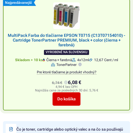
Najpredávanejší
MultiPack Farba do tlačiarne EPSON T0715 (C13T07154010) -
Cartridge TonerPartner PREMIUM, black + color (čierna +
farebná)
VYROBENÉ NA SLOVENSKU
Skladom > 10 ks
Čierna + farebná
4x12ml
12,67 Cent / ml
TonerPartner
Pre ktoré tlačiarne je produkt vhodný?
6,08 €
6,74 €
4,94 € bez DPH
Najnižšia cena za posledných 30 dní:
5,76 €
Do košíka
Čo je toner, cartridge alebo optický valec a na čo sa používajú