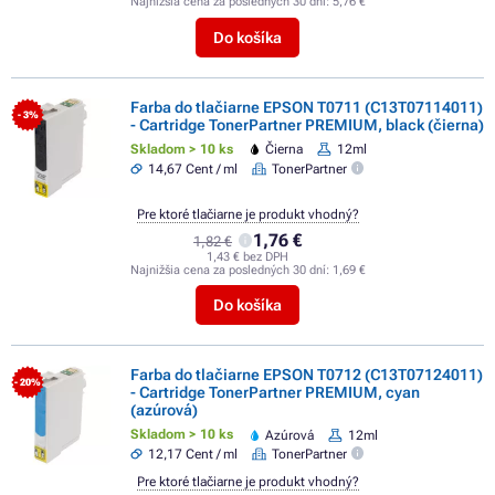
Najnižšia cena za posledných 30 dní:
5,76 €
Do košíka
Farba do tlačiarne EPSON T0711 (C13T07114011)
- 3%
- Cartridge TonerPartner PREMIUM, black (čierna)
Skladom > 10 ks
Čierna
12ml
14,67 Cent / ml
TonerPartner
Pre ktoré tlačiarne je produkt vhodný?
1,76 €
1,82 €
1,43 € bez DPH
Najnižšia cena za posledných 30 dní:
1,69 €
Do košíka
Farba do tlačiarne EPSON T0712 (C13T07124011)
- 20%
- Cartridge TonerPartner PREMIUM, cyan
(azúrová)
Skladom > 10 ks
Azúrová
12ml
12,17 Cent / ml
TonerPartner
Pre ktoré tlačiarne je produkt vhodný?