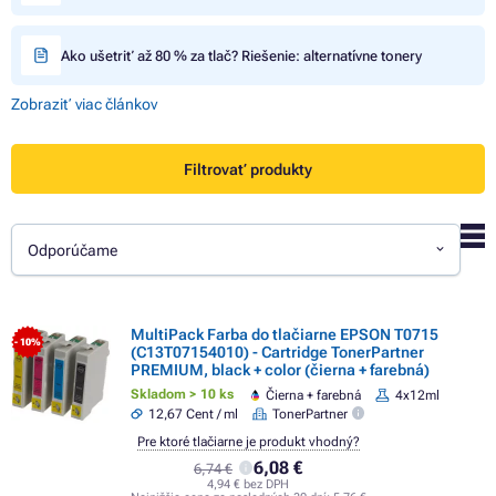
Ako ušetriť až 80 % za tlač? Riešenie: alternatívne tonery
Zobraziť viac článkov
Filtrovať produkty
Odporúčame
MultiPack Farba do tlačiarne EPSON T0715
- 10%
(C13T07154010) - Cartridge TonerPartner
PREMIUM, black + color (čierna + farebná)
Skladom > 10 ks
Čierna + farebná
4x12ml
12,67 Cent / ml
TonerPartner
Pre ktoré tlačiarne je produkt vhodný?
6,08 €
6,74 €
4,94 € bez DPH