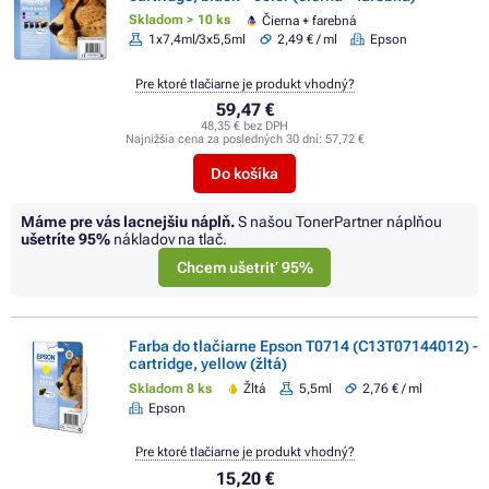
Skladom > 10 ks
Čierna + farebná
1x7,4ml/3x5,5ml
2,49 € / ml
Epson
Pre ktoré tlačiarne je produkt vhodný?
59,47 €
48,35 € bez DPH
Najnižšia cena za posledných 30 dní:
57,72 €
Do košíka
Máme pre vás lacnejšiu náplň.
S našou TonerPartner náplňou
ušetríte
95%
nákladov na tlač.
Chcem ušetriť 95%
Farba do tlačiarne Epson T0714 (C13T07144012) -
cartridge, yellow (žltá)
Skladom 8 ks
Žltá
5,5ml
2,76 € / ml
Epson
Pre ktoré tlačiarne je produkt vhodný?
15,20 €