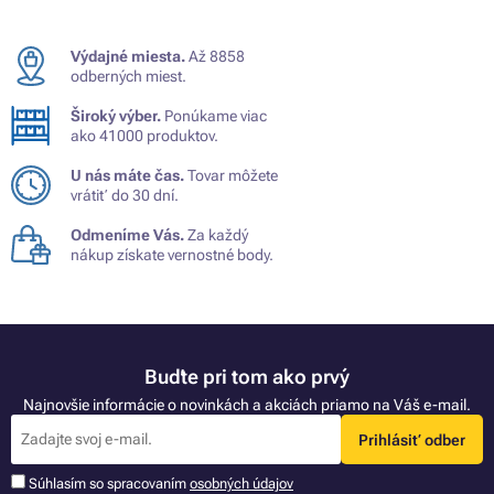
Výdajné miesta.
Až 8858
odberných miest.
Široký výber.
Ponúkame viac
ako 41000 produktov.
U nás máte čas.
Tovar môžete
vrátiť do 30 dní.
Odmeníme Vás.
Za každý
nákup získate vernostné body.
Buďte pri tom ako prvý
Najnovšie informácie o novinkách a akciách priamo na Váš e-mail.
Prihlásiť odber
Súhlasím so spracovaním
osobných údajov