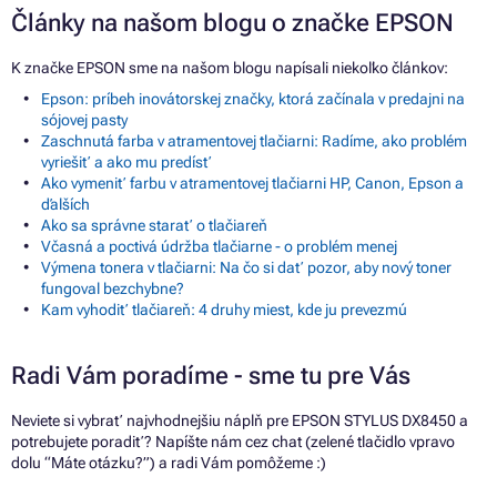
Články na našom blogu o značke EPSON
K značke EPSON sme na našom blogu napísali niekoľko článkov:
Epson: príbeh inovátorskej značky, ktorá začínala v predajni na
sójovej pasty
Zaschnutá farba v atramentovej tlačiarni: Radíme, ako problém
vyriešiť a ako mu predísť
Ako vymeniť farbu v atramentovej tlačiarni HP, Canon, Epson a
ďalších
Ako sa správne starať o tlačiareň
Včasná a poctivá údržba tlačiarne - o problém menej
Výmena tonera v tlačiarni: Na čo si dať pozor, aby nový toner
fungoval bezchybne?
Kam vyhodiť tlačiareň: 4 druhy miest, kde ju prevezmú
Radi Vám poradíme - sme tu pre Vás
Neviete si vybrať najvhodnejšiu náplň pre EPSON STYLUS DX8450 a
potrebujete poradiť? Napíšte nám cez chat (zelené tlačidlo vpravo
dolu “Máte otázku?”) a radi Vám pomôžeme :)