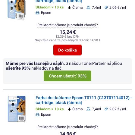
cartridge, black (čierna)
Skladom > 10 ks
Čierna
7,4ml
2,06 € / ml
Epson
Pre ktoré tlačiarne je produkt vhodný?
15,24 €
12,39 € bez DPH
Najnižšia cena za posledných 30 dní:
14,98 €
Do košíka
Máme pre vás lacnejšiu náplň.
S našou TonerPartner náplňou
ušetríte
93%
nákladov na tlač.
Chcem ušetriť 93%
Farba do tlačiarne Epson T0711 (C13T07114012) -
cartridge, black (čierna)
Skladom > 10 ks
Čierna
7,4ml
2,02 € / ml
Epson
Pre ktoré tlačiarne je produkt vhodný?
14,96 €