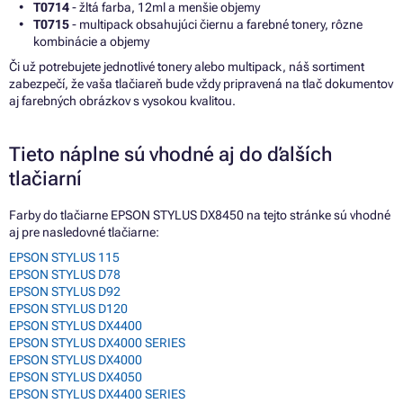
T0714
- žltá farba, 12ml a menšie objemy
T0715
- multipack obsahujúci čiernu a farebné tonery, rôzne
kombinácie a objemy
Či už potrebujete jednotlivé tonery alebo multipack, náš sortiment
zabezpečí, že vaša tlačiareň bude vždy pripravená na tlač dokumentov
aj farebných obrázkov s vysokou kvalitou.
Tieto náplne sú vhodné aj do ďalších
tlačiarní
Farby do tlačiarne EPSON STYLUS DX8450 na tejto stránke sú vhodné
aj pre nasledovné tlačiarne:
EPSON STYLUS 115
EPSON STYLUS D78
EPSON STYLUS D92
EPSON STYLUS D120
EPSON STYLUS DX4400
EPSON STYLUS DX4000 SERIES
EPSON STYLUS DX4000
EPSON STYLUS DX4050
EPSON STYLUS DX4400 SERIES