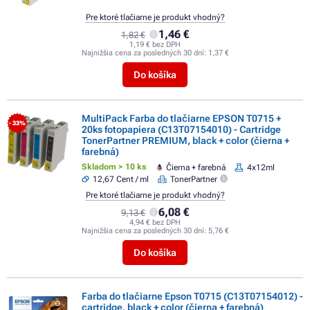
Pre ktoré tlačiarne je produkt vhodný?
1,46 €
1,82 €
1,19 € bez DPH
Najnižšia cena za posledných 30 dní:
1,37 €
Do košíka
MultiPack Farba do tlačiarne EPSON T0715 +
- 33%
20ks fotopapiera (C13T07154010) - Cartridge
TonerPartner PREMIUM, black + color (čierna +
farebná)
Skladom > 10 ks
Čierna + farebná
4x12ml
12,67 Cent / ml
TonerPartner
Pre ktoré tlačiarne je produkt vhodný?
6,08 €
9,13 €
4,94 € bez DPH
Najnižšia cena za posledných 30 dní:
5,76 €
Do košíka
Farba do tlačiarne Epson T0715 (C13T07154012) -
cartridge, black + color (čierna + farebná)