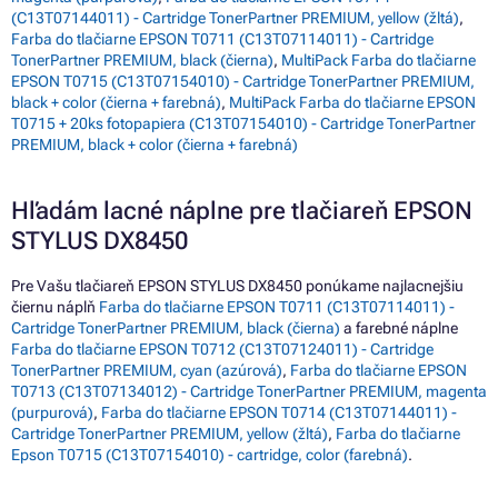
(C13T07144011) - Cartridge TonerPartner PREMIUM, yellow (žltá)
,
Farba do tlačiarne EPSON T0711 (C13T07114011) - Cartridge
TonerPartner PREMIUM, black (čierna)
,
MultiPack Farba do tlačiarne
EPSON T0715 (C13T07154010) - Cartridge TonerPartner PREMIUM,
black + color (čierna + farebná)
,
MultiPack Farba do tlačiarne EPSON
T0715 + 20ks fotopapiera (C13T07154010) - Cartridge TonerPartner
PREMIUM, black + color (čierna + farebná)
Hľadám lacné náplne pre tlačiareň EPSON
STYLUS DX8450
Pre Vašu tlačiareň EPSON STYLUS DX8450 ponúkame najlacnejšiu
čiernu náplň
Farba do tlačiarne EPSON T0711 (C13T07114011) -
Cartridge TonerPartner PREMIUM, black (čierna)
a farebné náplne
Farba do tlačiarne EPSON T0712 (C13T07124011) - Cartridge
TonerPartner PREMIUM, cyan (azúrová)
,
Farba do tlačiarne EPSON
T0713 (C13T07134012) - Cartridge TonerPartner PREMIUM, magenta
(purpurová)
,
Farba do tlačiarne EPSON T0714 (C13T07144011) -
Cartridge TonerPartner PREMIUM, yellow (žltá)
,
Farba do tlačiarne
Epson T0715 (C13T07154010) - cartridge, color (farebná)
.