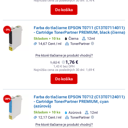
Najnižšia cena za posledných 30 dní:
5,76 €
Do košíka
Farba do tlačiarne EPSON T0711 (C13T07114011)
- 3%
- Cartridge TonerPartner PREMIUM, black (čierna)
Skladom > 10 ks
Čierna
12ml
14,67 Cent / ml
TonerPartner
Pre ktoré tlačiarne je produkt vhodný?
1,76 €
1,82 €
1,43 € bez DPH
Najnižšia cena za posledných 30 dní:
1,69 €
Do košíka
Farba do tlačiarne EPSON T0712 (C13T07124011)
- 20%
- Cartridge TonerPartner PREMIUM, cyan
(azúrová)
Skladom > 10 ks
Azúrová
12ml
12,17 Cent / ml
TonerPartner
Pre ktoré tlačiarne je produkt vhodný?