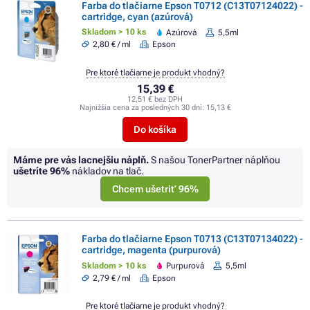
Farba do tlačiarne Epson T0712 (C13T07124022) -
cartridge, cyan (azúrová)
Skladom > 10 ks
Azúrová
5,5ml
2,80 € / ml
Epson
Pre ktoré tlačiarne je produkt vhodný?
15,39 €
12,51 € bez DPH
Najnižšia cena za posledných 30 dní:
15,13 €
Do košíka
Máme pre vás lacnejšiu náplň.
S našou TonerPartner náplňou
ušetríte
96%
nákladov na tlač.
Chcem ušetriť 96%
Farba do tlačiarne Epson T0713 (C13T07134022) -
cartridge, magenta (purpurová)
Skladom > 10 ks
Purpurová
5,5ml
2,79 € / ml
Epson
Pre ktoré tlačiarne je produkt vhodný?