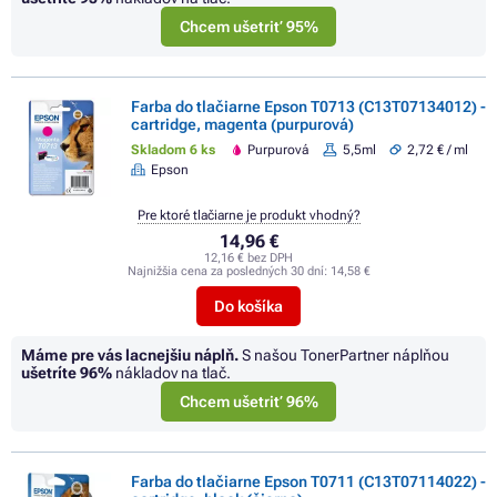
Chcem ušetriť 95%
Farba do tlačiarne Epson T0713 (C13T07134012) -
cartridge, magenta (purpurová)
Skladom 6 ks
Purpurová
5,5ml
2,72 € / ml
Epson
Pre ktoré tlačiarne je produkt vhodný?
14,96 €
12,16 € bez DPH
Najnižšia cena za posledných 30 dní:
14,58 €
Do košíka
Máme pre vás lacnejšiu náplň.
S našou TonerPartner náplňou
ušetríte
96%
nákladov na tlač.
Chcem ušetriť 96%
Farba do tlačiarne Epson T0711 (C13T07114022) -