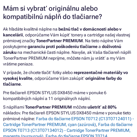
Mám si vybrať originálnu alebo
kompatibilnú náplň do tlačiarne?
Ak hľadáte kvalitné náplne na
bežnú tlač v domácnosti alebo v
kancelárii
, odporúčame Vám kúpiť tonery a cartridge našej vlastnej
prémiovej značky
TonerPartner PREMIUM
. Na tieto náplne Vám
poskytujeme
garanciu proti poškodeniu tlačiarne
a
doživotnú
záruku
na mechanické časti náplne. Navyše, ak Vaša tlačiareň náplň
TonerPartner PREMIUM neprijme, môžete nám ju vrátiť a my Vám
vrátime peniaze.
V prípade, že chcete tlačiť fotky alebo
reprezentačné materiály vo
vysokej kvalite
, odporúčame Vám zakúpiť
originálne farby do
tlačiarne
.
Pre tlačiareň EPSON STYLUS DX8450 máme v ponuke 6
kompatibilných náplní a 11 originálnych náplní.
S náplňami
TonerPartner PREMIUM
môžete
ušetriť až 80%
nákladov. Pre tlačiareň EPSON STYLUS DX8450 máme v ponuke tieto
prémiové náplne:
Farba do tlačiarne EPSON T0712 (C13T07124011) -
Cartridge TonerPartner PREMIUM, cyan (azúrová)
,
Farba do tlačiarne
EPSON T0713 (C13T07134012) - Cartridge TonerPartner PREMIUM,
magenta (purpurová)
,
Farba do tlačiarne EPSON T0714