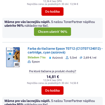
12,36 € bez DPH
Najnižšia cena za posledných 30 dní:
13,94 €
Do košíka
Máme pre vás lacnejšiu náplň.
S našou TonerPartner náplňou
ušetríte
96%
nákladov na tlač.
Chcem ušetriť 96%
Farba do tlačiarne Epson T0712 (C13T07124012) -
cartridge, cyan (azúrová)
Skladom 7 ks
Azúrová
5,5ml
2,69 € / ml
Epson
Pre ktoré tlačiarne je produkt vhodný?
14,81 €
12,04 € bez DPH
Najnižšia cena za posledných 30 dní:
14,56 €
Do košíka
Máme pre vás lacnejšiu náplň.
S našou TonerPartner náplňou
ušetríte
95%
nákladov na tlač.