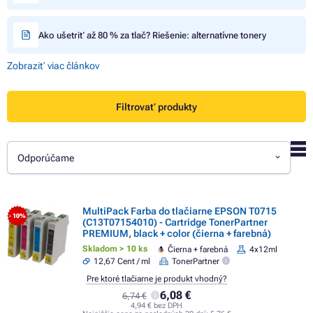
Ako ušetriť až 80 % za tlač? Riešenie: alternatívne tonery
Zobraziť viac článkov
Filtrovať produkty
Odporúčame
MultiPack Farba do tlačiarne EPSON T0715
- 10%
(C13T07154010) - Cartridge TonerPartner
PREMIUM, black + color (čierna + farebná)
Skladom > 10 ks
Čierna + farebná
4x12ml
12,67 Cent / ml
TonerPartner
Pre ktoré tlačiarne je produkt vhodný?
6,08 €
6,74 €
4,94 € bez DPH