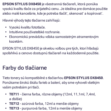
EPSON STYLUS DX8450
je všestranná tlačiareň, ktorá ponúka
vysokú kvalitu tlače za prijateľnú cenu. Je ideálna pre domáce použitie
alebo malé kancelárie, kde je potreba tlačiť, skenovať a kopírovať.
Hlavné výhody tejto tlačiarne zahŕňajú:
Vysokú kvalitu fototlače.
Intuitívne používateľské rozhranie.
Ekonomickú prevádzku vďaka samostatným atramentovým
kazetám.
EPSON STYLUS DX8450 je skvelou voľbou pre tých, ktorí hľadajú
spoľahlivú a cenovo dostupnú tlačiareň na každodenné použitie.
Farby do tlačiarne
Tieto tonery sú kompatibilné s tlačiarňou
EPSON STYLUS DX8450
.
Ponúkame širokú škálu farieb a balení, aby sme vyhoveli všetkým
vašim potrebám pri tlači.
T0711
- čierna farba, rôzne objemy (12ml, 11,1ml, 7,4ml,
a ďalšie)
T0712
- azúrová farba, 12ml a menšie objemy
T0713
- purpurová farba, 12ml a menšie objemy