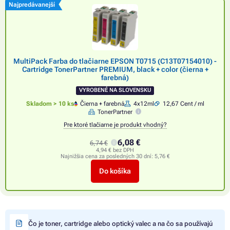
Najpredávanejší
MultiPack Farba do tlačiarne EPSON T0715 (C13T07154010) -
Cartridge TonerPartner PREMIUM, black + color (čierna +
farebná)
VYROBENÉ NA SLOVENSKU
Skladom > 10 ks
Čierna + farebná
4x12ml
12,67 Cent / ml
TonerPartner
Pre ktoré tlačiarne je produkt vhodný?
6,08 €
6,74 €
4,94 € bez DPH
Najnižšia cena za posledných 30 dní:
5,76 €
Do košíka
Čo je toner, cartridge alebo optický valec a na čo sa používajú