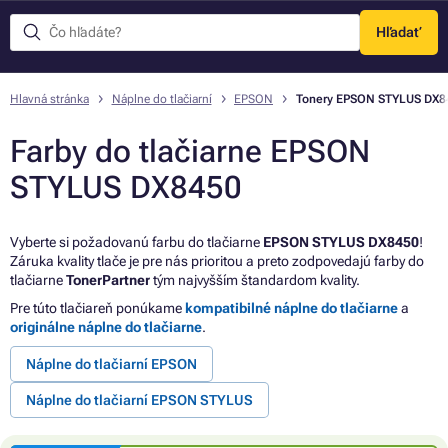
Hľadať
Menu
Hlavná stránka
Náplne do tlačiarní
EPSON
Tonery EPSON STYLUS DX8
Farby do tlačiarne EPSON
STYLUS DX8450
Vyberte si požadovanú farbu do tlačiarne
EPSON STYLUS DX8450
!
Záruka kvality tlače je pre nás prioritou a preto zodpovedajú farby do
tlačiarne
TonerPartner
tým najvyšším štandardom kvality.
Pre túto tlačiareň ponúkame
kompatibilné náplne do tlačiarne
a
originálne náplne do tlačiarne
.
Náplne do tlačiarní EPSON
Náplne do tlačiarní EPSON STYLUS