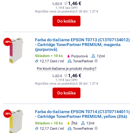
1,46 €
1,82 €
1,19 € bez DPH
Najnižšia cena za posledných 30 dní:
1,37 €
Do košíka
Farba do tlačiarne EPSON T0713 (C13T07134012)
- 20%
- Cartridge TonerPartner PREMIUM, magenta
(purpurová)
Skladom > 10 ks
Purpurová
12ml
12,17 Cent / ml
TonerPartner
Pre ktoré tlačiarne je produkt vhodný?
1,46 €
1,82 €
1,19 € bez DPH
Najnižšia cena za posledných 30 dní:
1,37 €
Do košíka
Farba do tlačiarne EPSON T0714 (C13T07144011)
- 20%
- Cartridge TonerPartner PREMIUM, yellow (žltá)
Skladom > 10 ks
Žltá
12ml
12,17 Cent / ml
TonerPartner