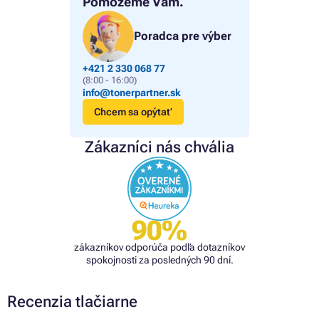
Pomôžeme Vám.
Poradca pre výber
+421 2 330 068 77
(8:00 - 16:00)
info@tonerpartner.sk
Chcem sa opýtať
Zákazníci nás chvália
90%
zákazníkov odporúča podľa dotazníkov
spokojnosti za posledných 90 dní.
Recenzia tlačiarne