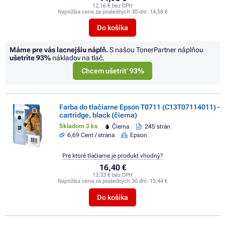
12,16 € bez DPH
Najnižšia cena za posledných 30 dní:
14,58 €
Do košíka
Máme pre vás lacnejšiu náplň.
S našou TonerPartner náplňou
ušetríte
93%
nákladov na tlač.
Chcem ušetriť 93%
Farba do tlačiarne Epson T0711 (C13T07114011) -
cartridge, black (čierna)
Skladom 3 ks
Čierna
245 strán
6,69 Cent / strana
Epson
Pre ktoré tlačiarne je produkt vhodný?
16,40 €
13,33 € bez DPH
Najnižšia cena za posledných 30 dní:
15,44 €
Do košíka