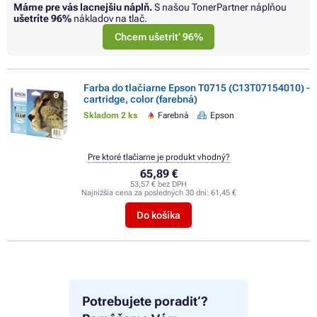
Máme pre vás lacnejšiu náplň.
S našou TonerPartner náplňou
ušetríte
96%
nákladov na tlač.
Chcem ušetriť 96%
Farba do tlačiarne Epson T0715 (C13T07154010) -
cartridge, color (farebná)
Skladom 2 ks
Farebná
Epson
Pre ktoré tlačiarne je produkt vhodný?
65,89 €
53,57 € bez DPH
Najnižšia cena za posledných 30 dní:
61,45 €
Do košíka
Potrebujete poradiť?