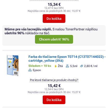
15,34 €
12,47 € bez DPH
Najnižšia cena za posledných 30 dní:
15,07 €
Do košíka
Máme pre vás lacnejšiu náplň.
S našou TonerPartner náplňou
ušetríte
96%
nákladov na tlač.
Chcem ušetriť 96%
Farba do tlačiarne Epson T0714 (C13T07144022) -
cartridge, yellow (žltá)
Skladom > 10 ks
Žltá
5,5ml
2,80 € / ml
Epson
Pre ktoré tlačiarne je produkt vhodný?
15,42 €
12,54 € bez DPH
Najnižšia cena za posledných 30 dní:
15,07 €
Do košíka