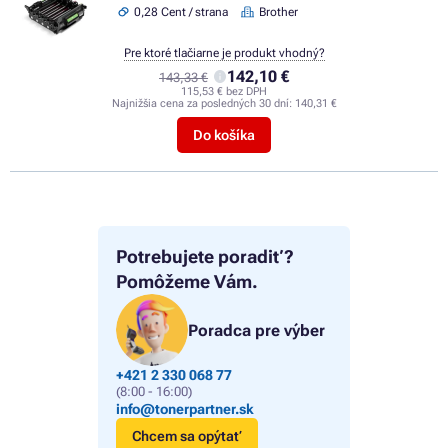
0,28 Cent / strana
Brother
Pre ktoré tlačiarne je produkt vhodný?
142,10 €
143,33 €
115,53 € bez DPH
Najnižšia cena za posledných 30 dní:
140,31 €
Do košíka
Potrebujete poradiť?
Pomôžeme Vám.
Poradca pre výber
+421 2 330 068 77
(8:00 - 16:00)
info@tonerpartner.sk
Chcem sa opýtať