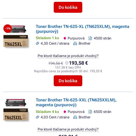
Do košíka
Toner Brother TN-625-XL (TN625XLM), magenta
- 1%
(purpurový)
Skladom 1 ks
Purpurová
4500 strán
4,30 Cent / strana
Brother
Pre ktoré tlačiarne je produkt vhodný?
193,58 €
194,56 €
157,38 € bez DPH
Najnižšia cena za posledných 30 dní:
193,55 €
Do košíka
Toner Brother TN-625-XXL (TN625XXLM),
magenta (purpurový)
Skladom 4 ks
Purpurová
6500 strán
4,03 Cent / strana
Brother
Pre ktoré tlačiarne je produkt vhodný?