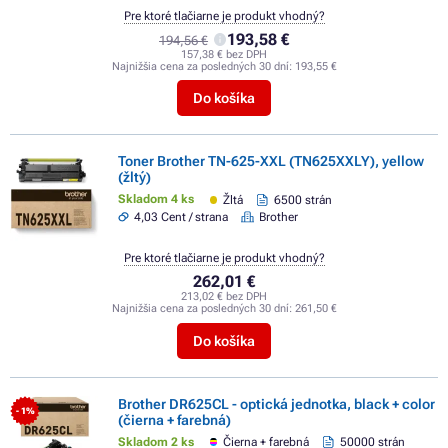
Pre ktoré tlačiarne je produkt vhodný?
193,58 €
194,56 €
157,38 € bez DPH
Najnižšia cena za posledných 30 dní:
193,55 €
Do košíka
Toner Brother TN-625-XXL (TN625XXLY), yellow
(žltý)
Skladom 4 ks
Žltá
6500 strán
4,03 Cent / strana
Brother
Pre ktoré tlačiarne je produkt vhodný?
262,01 €
213,02 € bez DPH
Najnižšia cena za posledných 30 dní:
261,50 €
Do košíka
Brother DR625CL - optická jednotka, black + color
- 1%
(čierna + farebná)
Skladom 2 ks
Čierna + farebná
50000 strán