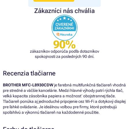
Zákazníci nás chvália
90%
zákazníkov odporúča podľa dotazníkov
spokojnosti za posledných 90 dní.
Recenzia tlačiarne
BROTHER MFC-L8930CDW
je farebná multifunkčná tlačiareň vhodná
pre stredné a väčšie kancelárie. Medzi hlavné výhody patrí rýchla tlač,
veľká kapacita zásobníka papiera a možnosť obojstrannej tlače.
Tlačiareň ponúka aj jednoduché pripojenie cez Wi-Fi a dotykový displej
pre ľahké ovládanie. Je ideálnou voľbou pre firmy, ktoré potrebujú
spoľahlivú a výkonnú tlačiareň na každodenné použitie.