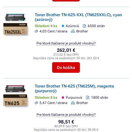
Toner Brother TN-625-XXL (TN625XXLC), cyan
(azúrový)
Skladom 4 ks
Azúrová
6500 strán
4,03 Cent / strana
Brother
Pre ktoré tlačiarne je produkt vhodný?
262,01 €
213,02 € bez DPH
Najnižšia cena za posledných 30 dní:
261,50 €
Do košíka
Toner Brother TN-625 (TN625M), magenta
(purpurový)
Skladom 8 ks
Purpurová
1800 strán
5,47 Cent / strana
Brother
Pre ktoré tlačiarne je produkt vhodný?
98,51 €
80,09 € bez DPH
Najnižšia cena za posledných 30 dní:
95,95 €