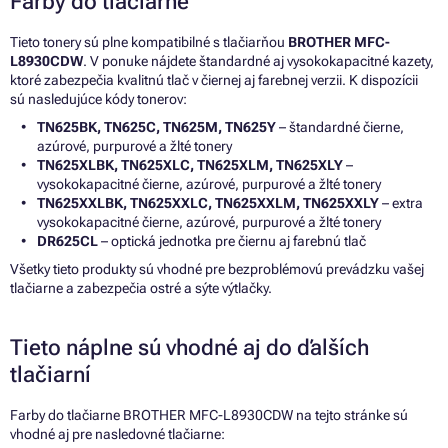
Farby do tlačiarne
Tieto tonery sú plne kompatibilné s tlačiarňou
BROTHER MFC-
L8930CDW
. V ponuke nájdete štandardné aj vysokokapacitné kazety,
ktoré zabezpečia kvalitnú tlač v čiernej aj farebnej verzii. K dispozícii
sú nasledujúce kódy tonerov:
TN625BK, TN625C, TN625M, TN625Y
– štandardné čierne,
azúrové, purpurové a žlté tonery
TN625XLBK, TN625XLC, TN625XLM, TN625XLY
–
vysokokapacitné čierne, azúrové, purpurové a žlté tonery
TN625XXLBK, TN625XXLC, TN625XXLM, TN625XXLY
– extra
vysokokapacitné čierne, azúrové, purpurové a žlté tonery
DR625CL
– optická jednotka pre čiernu aj farebnú tlač
Všetky tieto produkty sú vhodné pre bezproblémovú prevádzku vašej
tlačiarne a zabezpečia ostré a sýte výtlačky.
Tieto náplne sú vhodné aj do ďalších
tlačiarní
Farby do tlačiarne BROTHER MFC-L8930CDW na tejto stránke sú
vhodné aj pre nasledovné tlačiarne: