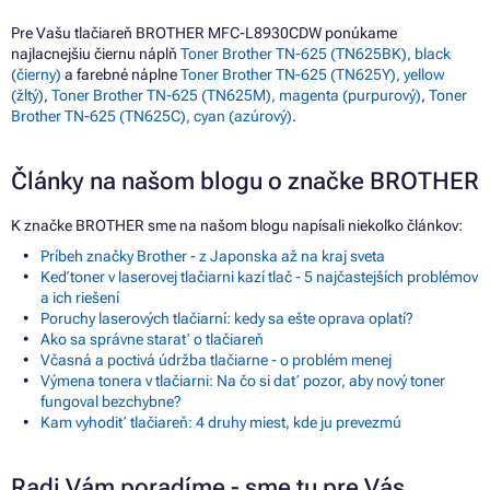
Pre Vašu tlačiareň BROTHER MFC-L8930CDW ponúkame
najlacnejšiu čiernu náplň
Toner Brother TN-625 (TN625BK), black
(čierny)
a farebné náplne
Toner Brother TN-625 (TN625Y), yellow
(žltý)
,
Toner Brother TN-625 (TN625M), magenta (purpurový)
,
Toner
Brother TN-625 (TN625C), cyan (azúrový)
.
Články na našom blogu o značke BROTHER
K značke BROTHER sme na našom blogu napísali niekoľko článkov:
Príbeh značky Brother - z Japonska až na kraj sveta
Keď toner v laserovej tlačiarni kazí tlač - 5 najčastejších problémov
a ich riešení
Poruchy laserových tlačiarní: kedy sa ešte oprava oplatí?
Ako sa správne starať o tlačiareň
Včasná a poctivá údržba tlačiarne - o problém menej
Výmena tonera v tlačiarni: Na čo si dať pozor, aby nový toner
fungoval bezchybne?
Kam vyhodiť tlačiareň: 4 druhy miest, kde ju prevezmú
Radi Vám poradíme - sme tu pre Vás