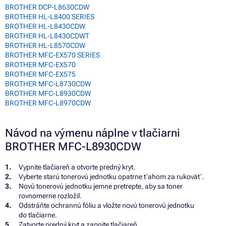
BROTHER DCP-L8630CDW
BROTHER HL-L8400 SERIES
BROTHER HL-L8430CDW
BROTHER HL-L8430CDWT
BROTHER HL-L8570CDW
BROTHER MFC-EX570 SERIES
BROTHER MFC-EX570
BROTHER MFC-EX575
BROTHER MFC-L8730CDW
BROTHER MFC-L8930CDW
BROTHER MFC-L8970CDW
Návod na výmenu náplne v tlačiarni
BROTHER MFC-L8930CDW
Vypnite tlačiareň a otvorte predný kryt.
Vyberte starú tonerovú jednotku opatrne ťahom za rukoväť.
Novú tonerovú jednotku jemne pretrepte, aby sa toner
rovnomerne rozložil.
Odstráňte ochrannú fóliu a vložte novú tonerovú jednotku
do tlačiarne.
Zatvorte predný kryt a zapnite tlačiareň.