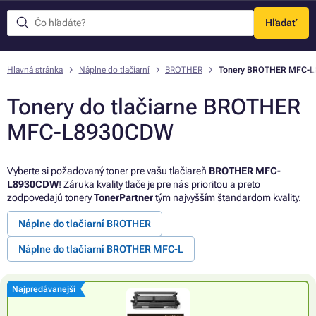
Hľadať
Menu
Hlavná stránka
Náplne do tlačiarní
BROTHER
Tonery BROTHER MFC-
Tonery do tlačiarne BROTHER
MFC-L8930CDW
Vyberte si požadovaný toner pre vašu tlačiareň
BROTHER MFC-
L8930CDW
! Záruka kvality tlače je pre nás prioritou a preto
zodpovedajú tonery
TonerPartner
tým najvyšším štandardom kvality.
Náplne do tlačiarní BROTHER
Náplne do tlačiarní BROTHER MFC-L
Najpredávanejší