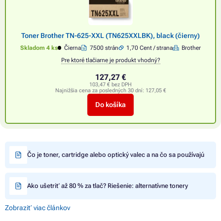
Toner Brother TN-625-XXL (TN625XXLBK), black (čierny)
Skladom 4 ks
Čierna
7500 strán
1,70 Cent / strana
Brother
Pre ktoré tlačiarne je produkt vhodný?
127,27 €
103,47 € bez DPH
Najnižšia cena za posledných 30 dní:
127,05 €
Do košíka
Čo je toner, cartridge alebo optický valec a na čo sa používajú
Ako ušetriť až 80 % za tlač? Riešenie: alternatívne tonery
Zobraziť viac článkov