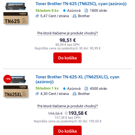
Toner Brother TN-625 (TN625C), cyan (azúrový)
Skladom 8 ks
Azúrová
1800 strán
5,47 Cent / strana
Brother
Pre ktoré tlačiarne je produkt vhodný?
98,51 €
80,09 € bez DPH
Najnižšia cena za posledných 30 dní:
95,95 €
Do košíka
Toner Brother TN-625-XL (TN625XLC), cyan
- 1%
(azúrový)
Skladom 1 ks
Azúrová
4500 strán
4,30 Cent / strana
Brother
Pre ktoré tlačiarne je produkt vhodný?
193,58 €
194,56 €
157,38 € bez DPH
Najnižšia cena za posledných 30 dní:
193,55 €
Do košíka