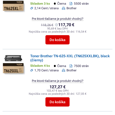
Skladom 3 ks
Čierna
5500 strán
2,14 Cent / strana
Brother
Pre ktoré tlačiarne je produkt vhodný?
117,70 €
118,26 €
95,69 € bez DPH
Najnižšia cena za posledných 30 dní:
116,54 €
Do košíka
Toner Brother TN-625-XXL (TN625XXLBK), black
(čierny)
Skladom 4 ks
Čierna
7500 strán
1,70 Cent / strana
Brother
Pre ktoré tlačiarne je produkt vhodný?
127,27 €
103,47 € bez DPH
Najnižšia cena za posledných 30 dní:
127,05 €
Do košíka