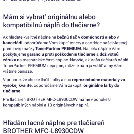
Mám si vybrať originálnu alebo
kompatibilnú náplň do tlačiarne?
Ak hľadáte kvalitné náplne na
bežnú tlač v domácnosti alebo v
kancelárii
, odporúčame Vám kúpiť tonery a cartridge našej vlastnej
prémiovej značky
TonerPartner PREMIUM
. Na tieto náplne Vám
poskytujeme
garanciu proti poškodeniu tlačiarne
a
doživotnú
záruku
na mechanické časti náplne. Navyše, ak Vaša tlačiareň náplň
TonerPartner PREMIUM neprijme, môžete nám ju vrátiť a my Vám
vrátime peniaze.
V prípade, že chcete tlačiť fotky alebo
reprezentačné materiály vo
vysokej kvalite
, odporúčame Vám zakúpiť
originálne farby do
tlačiarne
.
Pre tlačiareň BROTHER MFC-L8930CDW máme v ponuke 0
kompatibilných náplní a 13 originálnych náplní.
Hľadám lacné náplne pre tlačiareň
BROTHER MFC-L8930CDW