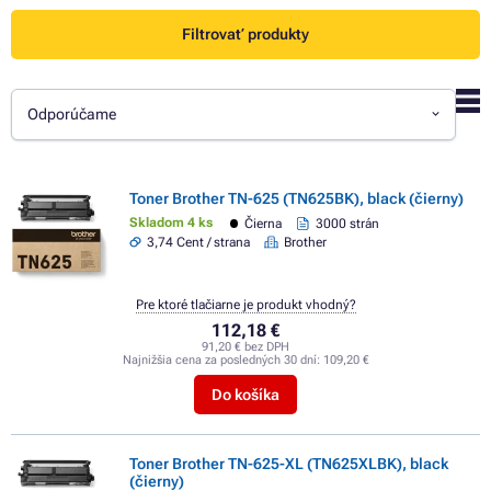
Filtrovať produkty
Odporúčame
Toner Brother TN-625 (TN625BK), black (čierny)
Skladom 4 ks
Čierna
3000 strán
3,74 Cent / strana
Brother
Pre ktoré tlačiarne je produkt vhodný?
112,18 €
91,20 € bez DPH
Najnižšia cena za posledných 30 dní:
109,20 €
Do košíka
Toner Brother TN-625-XL (TN625XLBK), black
(čierny)