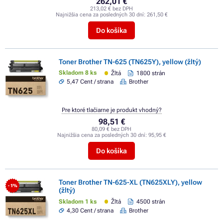
262,01 €
213,02 € bez DPH
Najnižšia cena za posledných 30 dní:
261,50 €
Do košíka
Toner Brother TN-625 (TN625Y), yellow (žltý)
Skladom 8 ks
Žltá
1800 strán
5,47 Cent / strana
Brother
Pre ktoré tlačiarne je produkt vhodný?
98,51 €
80,09 € bez DPH
Najnižšia cena za posledných 30 dní:
95,95 €
Do košíka
Toner Brother TN-625-XL (TN625XLY), yellow
- 1%
(žltý)
Skladom 1 ks
Žltá
4500 strán
4,30 Cent / strana
Brother