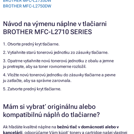
BROTHER MFC-L2735DW
BROTHER MFC-L2750DW
Návod na výmenu náplne v tlačiarni
BROTHER MFC-L2710 SERIES
1. Otvorte predný kryt tlačiarne.
2. Vytiahnite starú tonerovú jednotku zo zásuvky tlačiarne.
3. Opatrne vytiahnite novú tonerovú jednotku z obalu a jemne
ju pretrepte, aby sa toner rovnomerne rozložil.
4. Vložte novú tonerovú jednotku do zásuvky tlačiarne a pevne
ju zatlačte, aby sa správne zarovnala.
5. Zatvorte predný kryt tlačiarne.
Mám si vybrať originálnu alebo
kompatibilnú náplň do tlačiarne?
Ak hľadáte kvalitné náplne na
bežnú tlač v domácnosti alebo v
kancelárii
, odporúčame Vám kúpiť tonery a cartridge našej vlastnej