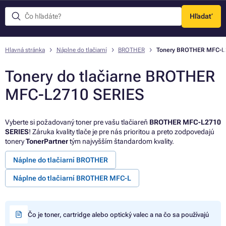
Hľadať
Menu
Hlavná stránka
Náplne do tlačiarní
BROTHER
Tonery BROTHER MFC-L
Tonery do tlačiarne BROTHER
MFC-L2710 SERIES
Vyberte si požadovaný toner pre vašu tlačiareň
BROTHER MFC-L2710
SERIES
! Záruka kvality tlače je pre nás prioritou a preto zodpovedajú
tonery
TonerPartner
tým najvyšším štandardom kvality.
Náplne do tlačiarní BROTHER
Náplne do tlačiarní BROTHER MFC-L
Čo je toner, cartridge alebo optický valec a na čo sa používajú