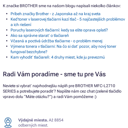
K značke BROTHER sme na našom blogu napísali niekoľko článkov:
Príbeh značky Brother - z Japonska až na kraj sveta
Keď toner v laserovej tlačiarni kazí tlač - 5 najčastejších problémov
a ich riešení
Poruchy laserových tlačiarní: kedy sa ešte oprava oplatí?
Ako sa správne starať o tlačiareň
Včasná a poctivá údržba tlačiarne - o problém menej
Výmena tonera v tlačiarni: Na čo si dať pozor, aby nový toner
fungoval bezchybne?
Kam vyhodiť tlačiareň: 4 druhy miest, kde ju prevezmú
Radi Vám poradíme - sme tu pre Vás
Neviete si vybrať najvhodnejšiu náplň pre BROTHER MFC-L2710
SERIES a potrebujete poradiť? Napíšte nám cez chat (zelené tlačidlo
vpravo dolu “Máte otázku?”) a radi Vám pomôžeme :)
Výdajné miesta.
Až 8854
odberných miest.