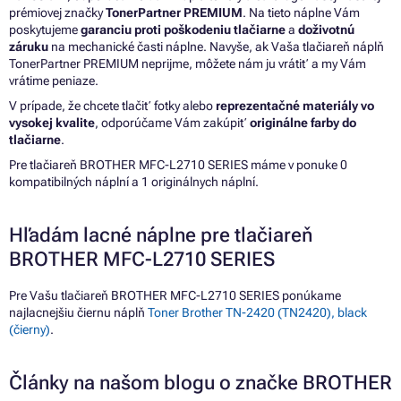
prémiovej značky
TonerPartner PREMIUM
. Na tieto náplne Vám
poskytujeme
garanciu proti poškodeniu tlačiarne
a
doživotnú
záruku
na mechanické časti náplne. Navyše, ak Vaša tlačiareň náplň
TonerPartner PREMIUM neprijme, môžete nám ju vrátiť a my Vám
vrátime peniaze.
V prípade, že chcete tlačiť fotky alebo
reprezentačné materiály vo
vysokej kvalite
, odporúčame Vám zakúpiť
originálne farby do
tlačiarne
.
Pre tlačiareň BROTHER MFC-L2710 SERIES máme v ponuke 0
kompatibilných náplní a 1 originálnych náplní.
Hľadám lacné náplne pre tlačiareň
BROTHER MFC-L2710 SERIES
Pre Vašu tlačiareň BROTHER MFC-L2710 SERIES ponúkame
najlacnejšiu čiernu náplň
Toner Brother TN-2420 (TN2420), black
(čierny)
.
Články na našom blogu o značke BROTHER