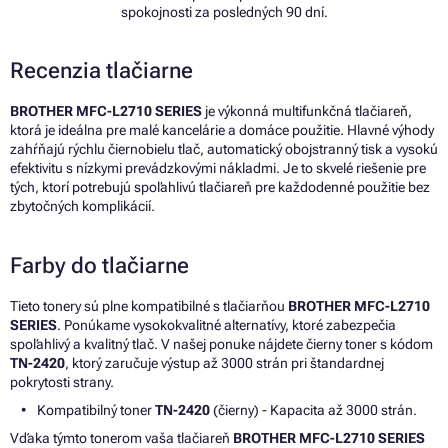
spokojnosti za posledných 90 dní.
Recenzia tlačiarne
BROTHER MFC-L2710 SERIES
je výkonná multifunkčná tlačiareň,
ktorá je ideálna pre malé kancelárie a domáce použitie. Hlavné výhody
zahŕňajú rýchlu čiernobielu tlač, automatický obojstranný tisk a vysokú
efektivitu s nízkymi prevádzkovými nákladmi. Je to skvelé riešenie pre
tých, ktorí potrebujú spoľahlivú tlačiareň pre každodenné použitie bez
zbytočných komplikácií.
Farby do tlačiarne
Tieto tonery sú plne kompatibilné s tlačiarňou
BROTHER MFC-L2710
SERIES
. Ponúkame vysokokvalitné alternatívy, ktoré zabezpečia
spoľahlivý a kvalitný tlač. V našej ponuke nájdete čierny toner s kódom
TN-2420
, ktorý zaručuje výstup až 3000 strán pri štandardnej
pokrytosti strany.
Kompatibilný toner
TN-2420
(čierny) - Kapacita až 3000 strán.
Vďaka týmto tonerom vaša tlačiareň
BROTHER MFC-L2710 SERIES