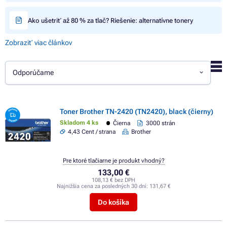
Ako ušetriť až 80 % za tlač? Riešenie: alternatívne tonery
Zobraziť viac článkov
Odporúčame
Toner Brother TN-2420 (TN2420), black (čierny)
Skladom 4 ks
Čierna
3000 strán
4,43 Cent / strana
Brother
Pre ktoré tlačiarne je produkt vhodný?
133,00 €
108,13 € bez DPH
Najnižšia cena za posledných 30 dní:
131,67 €
Do košíka