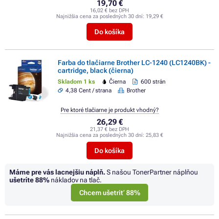
19,70 €
16,02 € bez DPH
Najnižšia cena za posledných 30 dní:
19,29 €
Do košíka
Farba do tlačiarne Brother LC-1240 (LC1240BK) -
cartridge, black (čierna)
Skladom 1 ks
Čierna
600 strán
4,38 Cent / strana
Brother
Pre ktoré tlačiarne je produkt vhodný?
26,29 €
21,37 € bez DPH
Najnižšia cena za posledných 30 dní:
25,83 €
Do košíka
Máme pre vás lacnejšiu náplň.
S našou TonerPartner náplňou
ušetríte
88%
nákladov na tlač.
Chcem ušetriť 88%