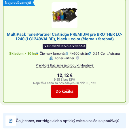
Najpredávanejší
MultiPack TonerPartner Cartridge PREMIUM pre BROTHER LC-
1240 (LC1240VALBP), black + color (čierna + farebná)
VYROBENÉ NA SLOVENSKU
Skladom > 10 ks
Čierna + farebná
4x600 strán
0,51 Cent / strana
TonerPartner
Pre ktoré tlačiarne je produkt vhodný?
12,12 €
9,85 € bez DPH
Najnižšia cena za posledných 30 dní:
10,79 €
Do košíka
Čo je toner, cartridge alebo optický valec a na čo sa používajú