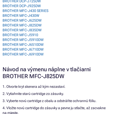
BROTHER DCP-J725DW
BROTHER DCP-J925DW
BROTHER MFC-J430 SERIES
BROTHER MFC-J430W
BROTHER MFC-J625DW
BROTHER MFC-J825DW
BROTHER MFC-J835DW
BROTHER MFC-J5910
BROTHER MFC-J5910DW
BROTHER MFC-J6510DW
BROTHER MFC-J6710DW
BROTHER MFC-J6910DW
Návod na výmenu náplne v tlačiarni
BROTHER MFC-J825DW
1. Otvorte kryt skenera až kým nezastaví.
2. Vytiahnite starú cartridge zo zásuvky.
3. Vyberte novú cartridge z obalu a odstráňte ochrannú fóliu.
4. Vložte novú cartridge do zásuvky a pevne ju stlačte, až zacvakne
na mieste.