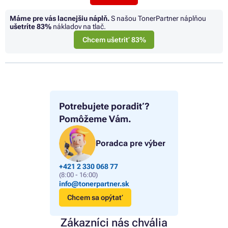
Máme pre vás lacnejšiu náplň.
S našou TonerPartner náplňou
ušetríte
83%
nákladov na tlač.
Chcem ušetriť 83%
Potrebujete poradiť?
Pomôžeme Vám.
Poradca pre výber
+421 2 330 068 77
(8:00 - 16:00)
info@tonerpartner.sk
Chcem sa opýtať
Zákazníci nás chvália