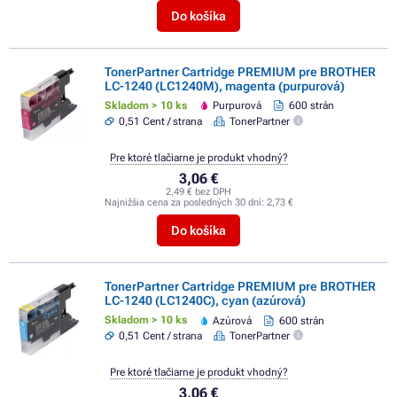
Do košíka
TonerPartner Cartridge PREMIUM pre BROTHER
LC-1240 (LC1240M), magenta (purpurová)
Skladom > 10 ks
Purpurová
600 strán
0,51 Cent / strana
TonerPartner
Pre ktoré tlačiarne je produkt vhodný?
3,06 €
2,49 € bez DPH
Najnižšia cena za posledných 30 dní:
2,73 €
Do košíka
TonerPartner Cartridge PREMIUM pre BROTHER
LC-1240 (LC1240C), cyan (azúrová)
Skladom > 10 ks
Azúrová
600 strán
0,51 Cent / strana
TonerPartner
Pre ktoré tlačiarne je produkt vhodný?
3,06 €