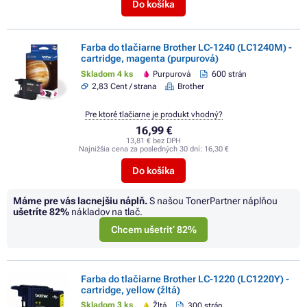
Do košíka
Farba do tlačiarne Brother LC-1240 (LC1240M) -
cartridge, magenta (purpurová)
Skladom 4 ks
Purpurová
600 strán
2,83 Cent / strana
Brother
Pre ktoré tlačiarne je produkt vhodný?
16,99 €
13,81 € bez DPH
Najnižšia cena za posledných 30 dní:
16,30 €
Do košíka
Máme pre vás lacnejšiu náplň.
S našou TonerPartner náplňou
ušetríte
82%
nákladov na tlač.
Chcem ušetriť 82%
Farba do tlačiarne Brother LC-1220 (LC1220Y) -
cartridge, yellow (žltá)
Skladom 3 ks
Žltá
300 strán