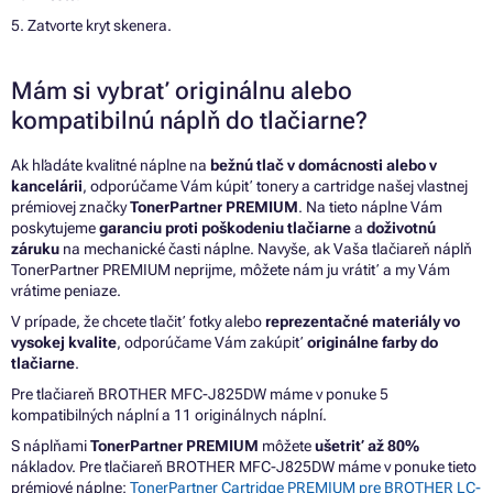
5. Zatvorte kryt skenera.
Mám si vybrať originálnu alebo
kompatibilnú náplň do tlačiarne?
Ak hľadáte kvalitné náplne na
bežnú tlač v domácnosti alebo v
kancelárii
, odporúčame Vám kúpiť tonery a cartridge našej vlastnej
prémiovej značky
TonerPartner PREMIUM
. Na tieto náplne Vám
poskytujeme
garanciu proti poškodeniu tlačiarne
a
doživotnú
záruku
na mechanické časti náplne. Navyše, ak Vaša tlačiareň náplň
TonerPartner PREMIUM neprijme, môžete nám ju vrátiť a my Vám
vrátime peniaze.
V prípade, že chcete tlačiť fotky alebo
reprezentačné materiály vo
vysokej kvalite
, odporúčame Vám zakúpiť
originálne farby do
tlačiarne
.
Pre tlačiareň BROTHER MFC-J825DW máme v ponuke 5
kompatibilných náplní a 11 originálnych náplní.
S náplňami
TonerPartner PREMIUM
môžete
ušetriť až 80%
nákladov. Pre tlačiareň BROTHER MFC-J825DW máme v ponuke tieto
prémiové náplne:
TonerPartner Cartridge PREMIUM pre BROTHER LC-