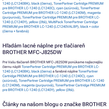
1240 (LC1240BK), black (čierna)
,
TonerPartner Cartridge PREMIUM
pre BROTHER LC-1240 (LC1240C), cyan (azúrová)
,
TonerPartner
Cartridge PREMIUM pre BROTHER LC-1240 (LC1240M), magenta
(purpurová)
,
TonerPartner Cartridge PREMIUM pre BROTHER LC-
1240 (LC1240Y), yellow (žltá)
,
MultiPack TonerPartner Cartridge
PREMIUM pre BROTHER LC-1240 (LC1240VALBP), black + color
(čierna + farebná)
Hľadám lacné náplne pre tlačiareň
BROTHER MFC-J825DW
Pre Vašu tlačiareň BROTHER MFC-J825DW ponúkame najlacnejšiu
čiernu náplň
TonerPartner Cartridge PREMIUM pre BROTHER LC-
1240 (LC1240BK), black (čierna)
a farebné náplne
TonerPartner
Cartridge PREMIUM pre BROTHER LC-1240 (LC1240C), cyan
(azúrová)
,
TonerPartner Cartridge PREMIUM pre BROTHER LC-1240
(LC1240M), magenta (purpurová)
,
TonerPartner Cartridge PREMIUM
pre BROTHER LC-1240 (LC1240Y), yellow (žltá)
.
Články na našom blogu o značke BROTHER