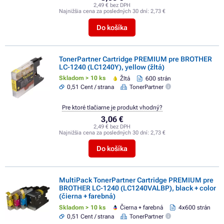
2,49 € bez DPH
Najnižšia cena za posledných 30 dní:
2,73 €
Do košíka
TonerPartner Cartridge PREMIUM pre BROTHER
LC-1240 (LC1240Y), yellow (žltá)
Skladom > 10 ks
Žltá
600 strán
0,51 Cent / strana
TonerPartner
Pre ktoré tlačiarne je produkt vhodný?
3,06 €
2,49 € bez DPH
Najnižšia cena za posledných 30 dní:
2,73 €
Do košíka
MultiPack TonerPartner Cartridge PREMIUM pre
BROTHER LC-1240 (LC1240VALBP), black + color
(čierna + farebná)
Skladom > 10 ks
Čierna + farebná
4x600 strán
0,51 Cent / strana
TonerPartner