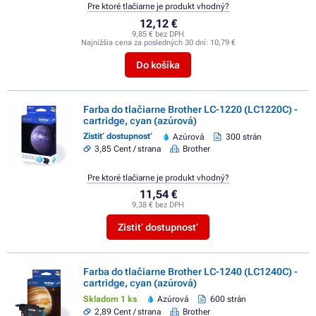
Pre ktoré tlačiarne je produkt vhodný?
12,12 €
9,85 € bez DPH
Najnižšia cena za posledných 30 dní:
10,79 €
Do košíka
Farba do tlačiarne Brother LC-1220 (LC1220C) -
cartridge, cyan (azúrová)
Zistiť dostupnosť
Azúrová
300 strán
3,85 Cent / strana
Brother
Pre ktoré tlačiarne je produkt vhodný?
11,54 €
9,38 € bez DPH
Zistiť dostupnosť
Farba do tlačiarne Brother LC-1240 (LC1240C) -
cartridge, cyan (azúrová)
Skladom 1 ks
Azúrová
600 strán
2,89 Cent / strana
Brother