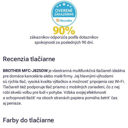
90%
zákazníkov odporúča podľa dotazníkov
spokojnosti za posledných 90 dní.
Recenzia tlačiarne
BROTHER MFC-J825DW
je všestranná multifunkčná tlačiareň ideálna
pre domáce kancelárie alebo malé firmy. Jej hlavnými výhodami
sú rýchla tlač, vysoká kvalita výtlačkov a možnosť pripojenia cez Wi-Fi.
Tlačiareň tiež podporuje tlač priamo z mobilných zariadení, čo z nej
robí skvelú voľbu pre ľudí v pohybe. Vďaka svojej efektívnosti
a schopnosti tlačiť na oboch stranách papiera pomáha šetriť čas
aj peniaze.
Farby do tlačiarne