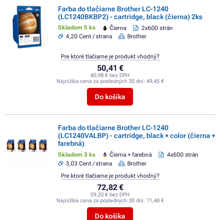
Farba do tlačiarne Brother LC-1240
(LC1240BKBP2) - cartridge, black (čierna) 2ks
Skladom 5 ks
Čierna
2x600 strán
4,20 Cent / strana
Brother
Pre ktoré tlačiarne je produkt vhodný?
50,41 €
40,98 € bez DPH
Najnižšia cena za posledných 30 dní:
49,45 €
Do košíka
Farba do tlačiarne Brother LC-1240
(LC1240VALBP) - cartridge, black + color (čierna +
farebná)
Skladom 3 ks
Čierna + farebná
4x600 strán
3,03 Cent / strana
Brother
Pre ktoré tlačiarne je produkt vhodný?
72,82 €
59,20 € bez DPH
Najnižšia cena za posledných 30 dní:
71,48 €
Do košíka