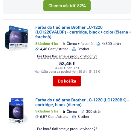
Chcem ušetriť 82%
Farba do tlačiarne Brother LC-1220
(LC1220VALBP) - cartridge, black + color (čierna +
farebná)
Skladom 4 ks
Čierna + farebná
4x300 strán
4,46 Cent / strana
Brother
Pre ktoré tlačiarne je produkt vhodný?
53,46 €
43,46 € bez DPH
Najnižšia cena za posledných 30 dní:
51,38 €
Do košíka
Farba do tlačiarne Brother LC-1220 (LC1220BK) -
cartridge, black (čierna)
Skladom 5 ks
Čierna
300 strán
6,57 Cent / strana
Brother
Pre ktoré tlačiarne je produkt vhodný?