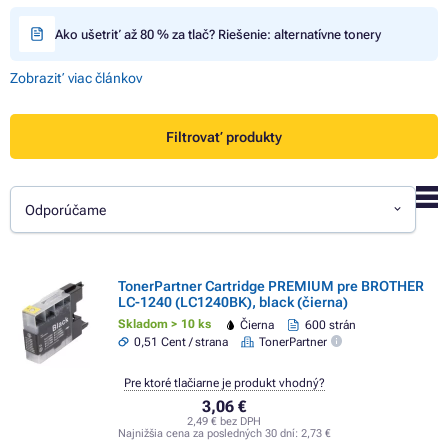
Ako ušetriť až 80 % za tlač? Riešenie: alternatívne tonery
Zobraziť viac článkov
Filtrovať produkty
Odporúčame
TonerPartner Cartridge PREMIUM pre BROTHER
LC-1240 (LC1240BK), black (čierna)
Skladom > 10 ks
Čierna
600 strán
0,51 Cent / strana
TonerPartner
Pre ktoré tlačiarne je produkt vhodný?
3,06 €
2,49 € bez DPH
Najnižšia cena za posledných 30 dní:
2,73 €