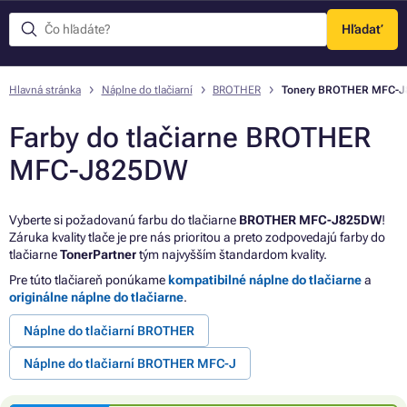
Hľadať
Menu
Hlavná stránka
Náplne do tlačiarní
BROTHER
Tonery BROTHER MFC-
Farby do tlačiarne BROTHER
MFC-J825DW
Vyberte si požadovanú farbu do tlačiarne
BROTHER MFC-J825DW
!
Záruka kvality tlače je pre nás prioritou a preto zodpovedajú farby do
tlačiarne
TonerPartner
tým najvyšším štandardom kvality.
Pre túto tlačiareň ponúkame
kompatibilné náplne do tlačiarne
a
originálne náplne do tlačiarne
.
Náplne do tlačiarní BROTHER
Náplne do tlačiarní BROTHER MFC-J