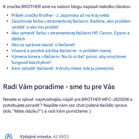
K značke BROTHER sme na našom blogu napísali niekoľko článkov:
Príbeh značky Brother - z Japonska až na kraj sveta
Zaschnutá farba v atramentovej tlačiarni: Radíme, ako problém
vyriešiť a ako mu predísť
Ako vymeniť farbu v atramentovej tlačiarni HP, Canon, Epson a
ďalších
Ako sa správne starať o tlačiareň
Včasná a poctivá údržba tlačiarne - o problém menej
Výmena tonera v tlačiarni: Na čo si dať pozor, aby nový toner
fungoval bezchybne?
Kam vyhodiť tlačiareň: 4 druhy miest, kde ju prevezmú
Radi Vám poradíme - sme tu pre Vás
Neviete si vybrať najvhodnejšiu náplň pre BROTHER MFC-J825DW a
potrebujete poradiť? Napíšte nám cez chat (zelené tlačidlo vpravo
dolu “Máte otázku?”) a radi Vám pomôžeme :)
Výdajné miesta.
Až 8853