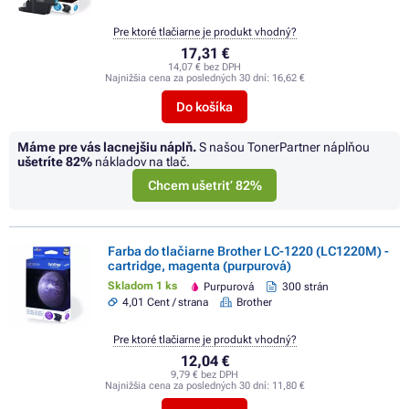
Pre ktoré tlačiarne je produkt vhodný?
17,31 €
14,07 € bez DPH
Najnižšia cena za posledných 30 dní:
16,62 €
Do košíka
Máme pre vás lacnejšiu náplň.
S našou TonerPartner náplňou
ušetríte
82%
nákladov na tlač.
Chcem ušetriť 82%
Farba do tlačiarne Brother LC-1220 (LC1220M) -
cartridge, magenta (purpurová)
Skladom 1 ks
Purpurová
300 strán
4,01 Cent / strana
Brother
Pre ktoré tlačiarne je produkt vhodný?
12,04 €
9,79 € bez DPH
Najnižšia cena za posledných 30 dní:
11,80 €