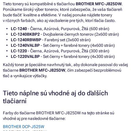
Tieto tonery sú kompatibilné s tlačiarňou
BROTHER MFC-J825DW
.
Ponúkame široký výber tonerov, ktoré zabezpečia, že vaša tlačiareň
bude tlačiť kvalitne a efektívne. V našej ponuke nájdete tonery
v rôznych farbách, ako aj viacbalenie pre tých, ktorí tlačia často.
LC-1240
- Čierna, Azúrová, Purpurová, Žltá (600 strán)
LC-1240BKBP2
- Dvojbalenie čiernych tonerov (2x600 strán)
LC-1240RBWBP
- Farebný set (3x600 strán)
LC-1240VALBP
- Set čierny + farebné tonery (4x600 strán)
LC-1220
- Čierna, Azúrová, Purpurová, Žltá (300 strán)
LC-1220VALBP
- Set čierny + farebné tonery (4x300 strán)
Každý toner je špeciálne navrhnutý tak, aby dokonale pasoval do vašej
tlačiarne
BROTHER MFC-J825DW
, čím zabezpečí bezproblémovú
tlač a vynikajúce výtlačky.
Tieto náplne sú vhodné aj do ďalších
tlačiarní
Farby do tlačiarne BROTHER MFC-J825DW na tejto stránke sú
vhodné aj pre nasledovné tlačiarne:
BROTHER DCP-J525W