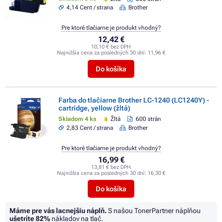
4,14 Cent / strana
Brother
Pre ktoré tlačiarne je produkt vhodný?
12,42 €
10,10 € bez DPH
Najnižšia cena za posledných 30 dní:
11,96 €
Do košíka
Farba do tlačiarne Brother LC-1240 (LC1240Y) -
cartridge, yellow (žltá)
Skladom 4 ks
Žltá
600 strán
2,83 Cent / strana
Brother
Pre ktoré tlačiarne je produkt vhodný?
16,99 €
13,81 € bez DPH
Najnižšia cena za posledných 30 dní:
16,30 €
Do košíka
Máme pre vás lacnejšiu náplň.
S našou TonerPartner náplňou
ušetríte
82%
nákladov na tlač.