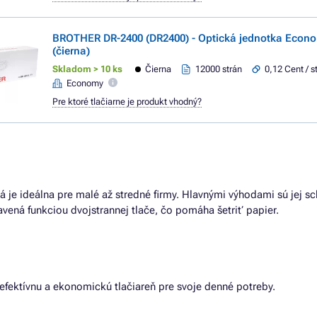
BROTHER DR-2400 (DR2400) - Optická jednotka Econo
(čierna)
Skladom > 10 ks
Čierna
12000 strán
0,12 Cent / s
Economy
Pre ktoré tlačiarne je produkt vhodný?
rá je ideálna pre malé až stredné firmy. Hlavnými výhodami sú jej sc
bavená funkciou dvojstrannej tlače, čo pomáha šetriť papier.
ú efektívnu a ekonomickú tlačiareň pre svoje denné potreby.