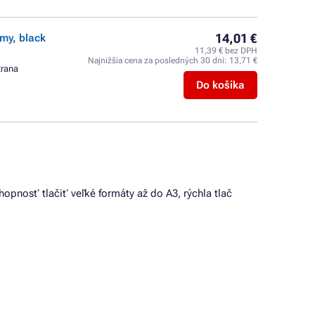
14,01 €
my, black
11,39 € bez DPH
Najnižšia cena za posledných 30 dní:
13,71 €
trana
Do košíka
hopnosť tlačiť veľké formáty až do A3, rýchla tlač