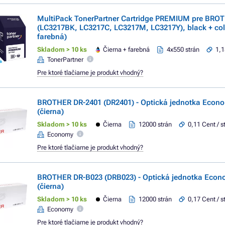
MultiPack TonerPartner Cartridge PREMIUM pre BRO
(LC3217BK, LC3217C, LC3217M, LC3217Y), black + colo
farebná)
Skladom > 10 ks
Čierna + farebná
4x550 strán
1,1
TonerPartner
Pre ktoré tlačiarne je produkt vhodný?
BROTHER DR-2401 (DR2401) - Optická jednotka Econo
(čierna)
Skladom > 10 ks
Čierna
12000 strán
0,11 Cent / s
Economy
Pre ktoré tlačiarne je produkt vhodný?
BROTHER DR-B023 (DRB023) - Optická jednotka Econ
(čierna)
Skladom > 10 ks
Čierna
12000 strán
0,17 Cent / s
Economy
Pre ktoré tlačiarne je produkt vhodný?