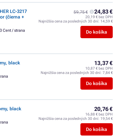
24,83 €
THER LC-3217
59,75 €
r (čierna +
20,19 € bez DPH
Najnižšia cena za posledných 30 dní:
14,59 €
3 Cent / strana
Do košíka
13,37 €
my, black
10,87 € bez DPH
Najnižšia cena za posledných 30 dní:
7,84 €
trana
Do košíka
20,76 €
omy, black
16,88 € bez DPH
Najnižšia cena za posledných 30 dní:
19,54 €
trana
Do košíka