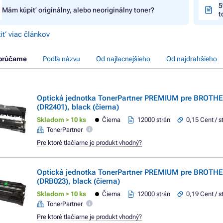
5
Mám kúpiť originálny, alebo neoriginálny toner?
t
iť viac článkov
orúčame
Podľa názvu
Od najlacnejšieho
Od najdrahšieho
Optická jednotka TonerPartner PREMIUM pre BROTHE
(DR2401), black (čierna)
Skladom > 10 ks
Čierna
12000 strán
0,15 Cent / s
TonerPartner
Pre ktoré tlačiarne je produkt vhodný?
Optická jednotka TonerPartner PREMIUM pre BROTH
(DRB023), black (čierna)
Skladom > 10 ks
Čierna
12000 strán
0,19 Cent / s
TonerPartner
Pre ktoré tlačiarne je produkt vhodný?