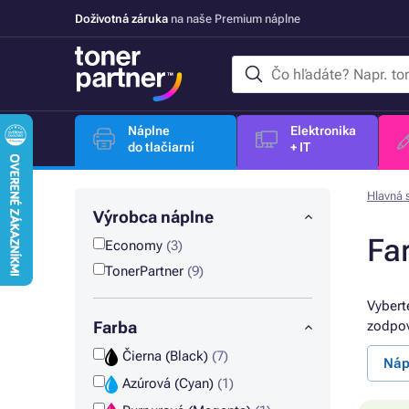
Doživotná záruka
na naše Premium náplne
Náplne
Elektronika
do tlačiarní
+ IT
Hlavná 
Výrobca náplne
Fa
Economy
(3)
TonerPartner
(9)
Vybert
Farba
zodpov
Čierna (Black)
(7)
Náp
Azúrová (Cyan)
(1)