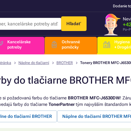
Dodanie t
Nevi
Hľadať
+42
Po–P
Kancelárske
Ochranné
Hygiena
potreby
pomôcky
+ Drogér
stránka
Náplne do tlačiarní
BROTHER
Tonery BROTHER MFC-J653
rby do tlačiarne BROTHER 
e si požadovanú farbu do tlačiarne
BROTHER MFC-J6530DW
! Záru
edajú farby do tlačiarne
TonerPartner
tým najvyšším štandardom kv
lne do tlačiarní BROTHER
Náplne do tlačiarní BROTHER MF