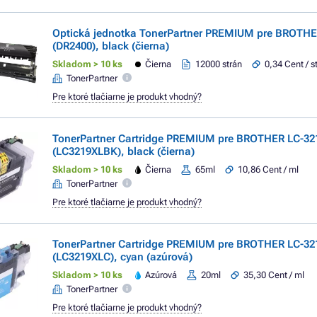
Optická jednotka TonerPartner PREMIUM pre BROTHE
(DR2400), black (čierna)
Skladom > 10 ks
Čierna
12000 strán
0,34 Cent / s
TonerPartner
Pre ktoré tlačiarne je produkt vhodný?
TonerPartner Cartridge PREMIUM pre BROTHER LC-32
(LC3219XLBK), black (čierna)
Skladom > 10 ks
Čierna
65ml
10,86 Cent / ml
TonerPartner
Pre ktoré tlačiarne je produkt vhodný?
TonerPartner Cartridge PREMIUM pre BROTHER LC-32
(LC3219XLC), cyan (azúrová)
Skladom > 10 ks
Azúrová
20ml
35,30 Cent / ml
TonerPartner
Pre ktoré tlačiarne je produkt vhodný?