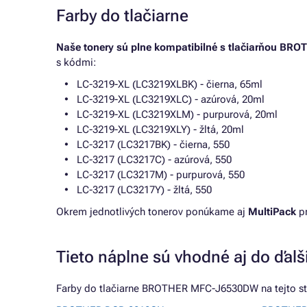
Farby do tlačiarne
Naše tonery sú plne kompatibilné s tlačiarňou B
s kódmi:
LC-3219-XL (LC3219XLBK) - čierna, 65ml
LC-3219-XL (LC3219XLC) - azúrová, 20ml
LC-3219-XL (LC3219XLM) - purpurová, 20ml
LC-3219-XL (LC3219XLY) - žltá, 20ml
LC-3217 (LC3217BK) - čierna, 550
LC-3217 (LC3217C) - azúrová, 550
LC-3217 (LC3217M) - purpurová, 550
LC-3217 (LC3217Y) - žltá, 550
Okrem jednotlivých tonerov ponúkame aj
MultiPack
pr
Tieto náplne sú vhodné aj do ďalší
Farby do tlačiarne BROTHER MFC-J6530DW na tejto str