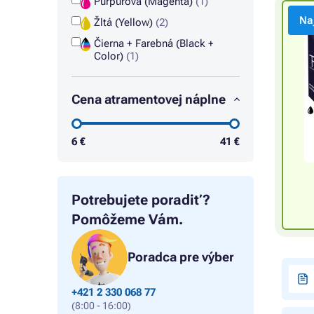
Purpurová (Magenta)
(1)
Na
Žltá (Yellow)
(2)
Čierna + Farebná (Black +
Color)
(1)
Cena atramentovej náplne
6
€
41
€
Potrebujete poradiť?
Pomôžeme Vám.
Poradca pre výber
+421 2 330 068 77
(8:00 - 16:00)