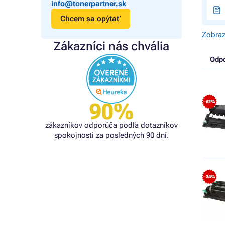
info@tonerpartner.sk
Chcem sa opýtať
Zobraz
Zákazníci nás chvália
Odp
90%
- 62%
zákazníkov odporúča podľa dotazníkov
spokojnosti za posledných 90 dní.
- 34%