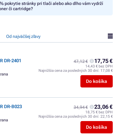
% pokrytie stránky pri tlači alebo ako dlho vám vydrží
oner či cartridge?
Od najväčšej zľavy
17,75 €
R DR-2401
47,12 €
14,43 € bez DPH
Najnižšia cena za posledných 30 dní:
17,08 €
trana
Do košíka
23,06 €
ER DR-B023
34,94 €
18,75 € bez DPH
Najnižšia cena za posledných 30 dní:
22,15 €
trana
Do košíka