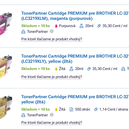
TonerPartner Cartridge PREMIUM pre BROTHER LC-32
(LC3219XLM), magenta (purpurová)
Skladom > 10 ks
Purpurová
20ml
35,30 Cent / ml
TonerPartner
Pre ktoré tlačiarne je produkt vhodný?
TonerPartner Cartridge PREMIUM pre BROTHER LC-32
(LC3219XLY), yellow (žltá)
Skladom > 10 ks
Žltá
20ml
35,30 Cent / ml
T
Pre ktoré tlačiarne je produkt vhodný?
TonerPartner Cartridge PREMIUM pre BROTHER LC-321
yellow (žltá)
Skladom > 10 ks
Žltá
550 strán
1,14 Cent / strana
TonerPartner
Pre ktoré tlačiarne je produkt vhodný?