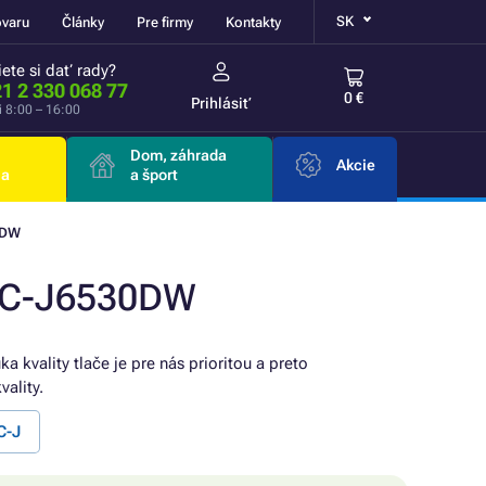
SK
ovaru
Články
Pre firmy
Kontakty
ete si dať rady?
1 2 330 068 77
0 €
Prihlásiť
i 8:00 – 16:00
Dom, záhrada
Akcie
ia
a šport
0DW
MFC-J6530DW
ka kvality tlače je pre nás prioritou a preto
ality.
C-J