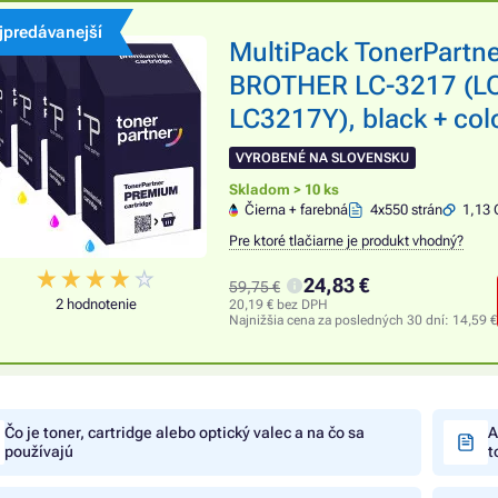
jpredávanejší
MultiPack TonerPartn
BROTHER LC-3217 (L
LC3217Y), black + colo
VYROBENÉ NA SLOVENSKU
Skladom > 10 ks
Čierna + farebná
4x550 strán
1,13 
Pre ktoré tlačiarne je produkt vhodný?
24,83 €
59,75 €
2 hodnotenie
20,19 € bez DPH
Najnižšia cena za posledných 30 dní:
14,59 €
Čo je toner, cartridge alebo optický valec a na čo sa
A
používajú
t