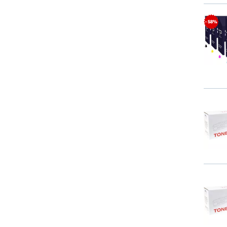
- 58%