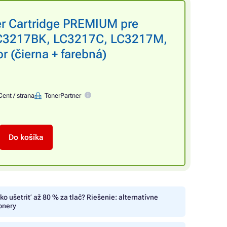
er Cartridge PREMIUM pre
C3217BK, LC3217C, LC3217M,
r (čierna + farebná)
Cent / strana
TonerPartner
Do košíka
ko ušetriť až 80 % za tlač? Riešenie: alternatívne
onery