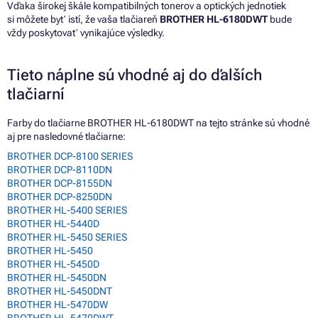
Vďaka širokej škále kompatibilných tonerov a optických jednotiek
si môžete byť istí, že vaša tlačiareň
BROTHER HL-6180DWT
bude
vždy poskytovať vynikajúce výsledky.
Tieto náplne sú vhodné aj do ďalších
tlačiarní
Farby do tlačiarne BROTHER HL-6180DWT na tejto stránke sú vhodné
aj pre nasledovné tlačiarne:
BROTHER DCP-8100 SERIES
BROTHER DCP-8110DN
BROTHER DCP-8155DN
BROTHER DCP-8250DN
BROTHER HL-5400 SERIES
BROTHER HL-5440D
BROTHER HL-5450 SERIES
BROTHER HL-5450
BROTHER HL-5450D
BROTHER HL-5450DN
BROTHER HL-5450DNT
BROTHER HL-5470DW
BROTHER HL-5470DWT