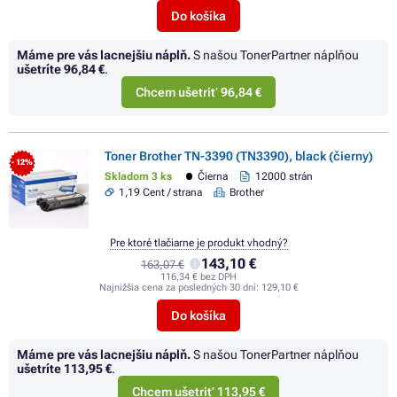
Do košíka
Máme pre vás lacnejšiu náplň.
S našou TonerPartner náplňou
ušetríte
96,84 €
.
Chcem ušetriť 96,84 €
Toner Brother TN-3390 (TN3390), black (čierny)
- 12%
Skladom 3 ks
Čierna
12000 strán
1,19 Cent / strana
Brother
Pre ktoré tlačiarne je produkt vhodný?
143,10 €
163,07 €
116,34 € bez DPH
Najnižšia cena za posledných 30 dní:
129,10 €
Do košíka
Máme pre vás lacnejšiu náplň.
S našou TonerPartner náplňou
ušetríte
113,95 €
.
Chcem ušetriť 113,95 €