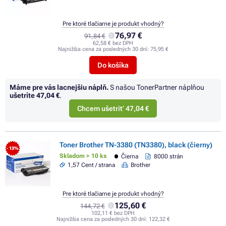
Pre ktoré tlačiarne je produkt vhodný?
76,97 €
91,84 €
62,58 € bez DPH
Najnižšia cena za posledných 30 dní:
75,95 €
Do košíka
Máme pre vás lacnejšiu náplň.
S našou TonerPartner náplňou
ušetríte
47,04 €
.
Chcem ušetriť 47,04 €
Toner Brother TN-3380 (TN3380), black (čierny)
- 13%
Skladom > 10 ks
Čierna
8000 strán
1,57 Cent / strana
Brother
Pre ktoré tlačiarne je produkt vhodný?
125,60 €
144,72 €
102,11 € bez DPH
Najnižšia cena za posledných 30 dní:
122,32 €