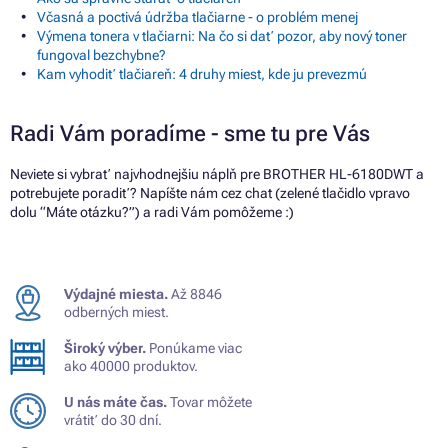
Včasná a poctivá údržba tlačiarne - o problém menej
Výmena tonera v tlačiarni: Na čo si dať pozor, aby nový toner
fungoval bezchybne?
Kam vyhodiť tlačiareň: 4 druhy miest, kde ju prevezmú
Radi Vám poradíme - sme tu pre Vás
Neviete si vybrať najvhodnejšiu náplň pre BROTHER HL-6180DWT a
potrebujete poradiť? Napíšte nám cez chat (zelené tlačidlo vpravo
dolu “Máte otázku?”) a radi Vám pomôžeme :)
Výdajné miesta.
Až 8846
odberných miest.
Široký výber.
Ponúkame viac
ako 40000 produktov.
U nás máte čas.
Tovar môžete
vrátiť do 30 dní.