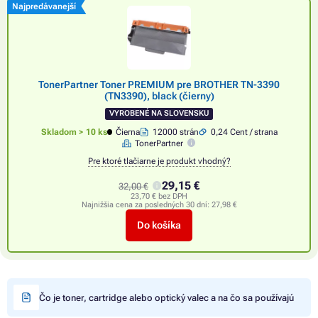
Najpredávanejší
TonerPartner Toner PREMIUM pre BROTHER TN-3390
(TN3390), black (čierny)
VYROBENÉ NA SLOVENSKU
Skladom > 10 ks
Čierna
12000 strán
0,24 Cent / strana
TonerPartner
Pre ktoré tlačiarne je produkt vhodný?
29,15 €
32,00 €
23,70 € bez DPH
Najnižšia cena za posledných 30 dní:
27,98 €
Do košíka
Čo je toner, cartridge alebo optický valec a na čo sa používajú