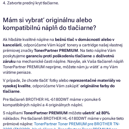
4. Zatvorte predný kryt tlačiarne.
Mám si vybrať originálnu alebo
kompatibilnú náplň do tlačiarne?
Ak hľadáte kvalitné náplne na
bežnú tlač v domácnosti alebo v
kancelárii
, odporúčame Vám kúpiť tonery a cartridge našej vlastnej
prémiovej značky
TonerPartner PREMIUM
. Na tieto náplne Vám
poskytujeme
garanciu proti poškodeniu tlačiarne
a
doživotnú
záruku
na mechanické časti náplne. Navyše, ak Vaša tlačiareň náplň
TonerPartner PREMIUM neprijme, môžete nám ju vrátiť a my Vám
vrátime peniaze.
V prípade, že chcete tlačiť fotky alebo
reprezentačné materiály vo
vysokej kvalite
, odporúčame Vám zakúpiť
originálne farby do
tlačiarne
.
Pre tlačiareň BROTHER HL-6180DWT máme v ponuke 6
kompatibilných náplní a 4 originálnych náplní.
S náplňami
TonerPartner PREMIUM
môžete
ušetriť až 80%
nákladov. Pre tlačiareň BROTHER HL-6180DWT máme v ponuke tieto
prémiové náplne:
TonerPartner Toner PREMIUM pre BROTHER TN-