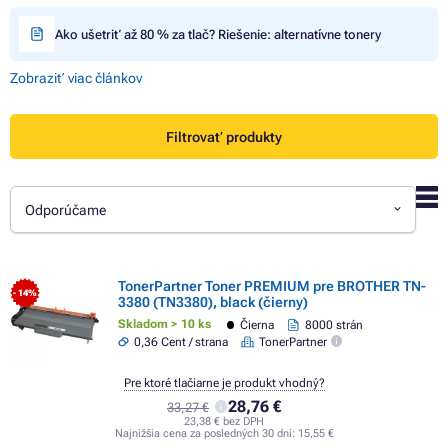
Ako ušetriť až 80 % za tlač? Riešenie: alternatívne tonery
Zobraziť viac článkov
Filtrovať produkty
Odporúčame
TonerPartner Toner PREMIUM pre BROTHER TN-
- 14%
3380 (TN3380), black (čierny)
Skladom > 10 ks
Čierna
8000 strán
0,36 Cent / strana
TonerPartner
Pre ktoré tlačiarne je produkt vhodný?
28,76 €
33,27 €
23,38 € bez DPH
Najnižšia cena za posledných 30 dní:
15,55 €