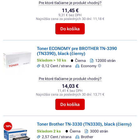
Pre ktoré tlačiarne je produkt vhodný?
11,45 €
9,31 € bez DPH
Najnižšia cena za posledných 30 dní:
11,18 €
Do košíka
Toner ECONOMY pre BROTHER TN-3390
(TN3390), black (čierny)
Skladom > 10 ks
Čierna
12000 strán
0,12 Cent / strana
Economy
Pre ktoré tlačiarne je produkt vhodný?
14,03 €
11,41 € bez DPH
Najnižšia cena za posledných 30 dní:
13,71 €
Do košíka
Toner Brother TN-3330 (TN3330), black (čierny)
- 16%
Skladom 2 ks
Čierna
3000 strán
2,57 Cent / strana
Brother