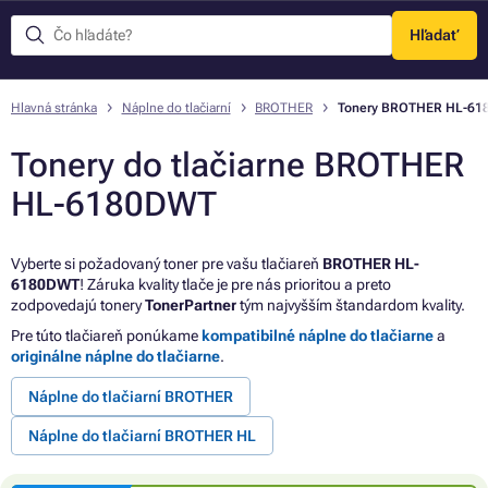
Hľadať
Menu
Hlavná stránka
Náplne do tlačiarní
BROTHER
Tonery BROTHER HL-61
Tonery do tlačiarne BROTHER
HL-6180DWT
Vyberte si požadovaný toner pre vašu tlačiareň
BROTHER HL-
6180DWT
! Záruka kvality tlače je pre nás prioritou a preto
zodpovedajú tonery
TonerPartner
tým najvyšším štandardom kvality.
Pre túto tlačiareň ponúkame
kompatibilné náplne do tlačiarne
a
originálne náplne do tlačiarne
.
Náplne do tlačiarní BROTHER
Náplne do tlačiarní BROTHER HL