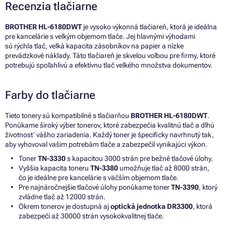
Recenzia tlačiarne
BROTHER HL-6180DWT
je vysoko výkonná tlačiareň, ktorá je ideálna
pre kancelárie s veľkým objemom tlače. Jej hlavnými výhodami
sú rýchla tlač, veľká kapacita zásobníkov na papier a nízke
prevádzkové náklady. Táto tlačiareň je skvelou voľbou pre firmy, ktoré
potrebujú spoľahlivú a efektívnu tlač veľkého množstva dokumentov.
Farby do tlačiarne
Tieto tonery sú kompatibilné s tlačiarňou
BROTHER HL-6180DWT
.
Ponúkame široký výber tonerov, ktoré zabezpečia kvalitnú tlač a dlhú
životnosť vášho zariadenia. Každý toner je špecificky navrhnutý tak,
aby vyhovoval vašim potrebám tlače a zabezpečil vynikajúci výkon.
Toner
TN-3330
s kapacitou 3000 strán pre bežné tlačové úlohy.
Vyššia kapacita toneru
TN-3380
umožňuje tlač až 8000 strán,
čo je ideálne pre kancelárie s väčším objemom tlače.
Pre najnáročnejšie tlačové úlohy ponúkame toner
TN-3390
, ktorý
zvládne tlač až 12000 strán.
Okrem tonerov je dostupná aj
optická jednotka DR3300
, ktorá
zabezpečí až 30000 strán vysokokvalitnej tlače.