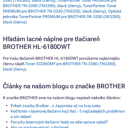
3380 (TN3380), black (čierny)
,
TonerPartner Toner PREMIUM pre
BROTHER TN-3390 (TN3390), black (čierny)
,
TonerPartner Toner
PREMIUM pre BROTHER TN-3330 (TN3330), black (čierny)
,
Optická
jednotka TonerPartner PREMIUM pre BROTHER DR-3300 (DR3300),
black (čierna)
Hľadám lacné náplne pre tlačiareň
BROTHER HL-6180DWT
Pre Vašu tlačiareň BROTHER HL-6180DWT ponúkame najlacnejšiu
čiernu náplň
Toner ECONOMY pre BROTHER TN-3380 (TN3380),
black (čierny)
.
Články na našom blogu o značke BROTHER
K značke BROTHER sme na našom blogu napísali niekoľko článkov:
Príbeh značky Brother - z Japonska až na kraj sveta
Keď toner v laserovej tlačiarni kazí tlač - 5 najčastejších problémov
a ich riešení
Poruchy laserových tlačiarní: kedy sa ešte oprava oplatí?
Ako sa správne starať o tlačiareň