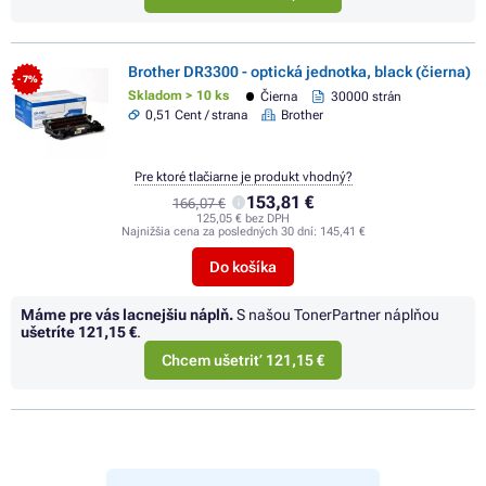
Brother DR3300 - optická jednotka, black (čierna)
- 7%
Skladom > 10 ks
Čierna
30000 strán
0,51 Cent / strana
Brother
Pre ktoré tlačiarne je produkt vhodný?
153,81 €
166,07 €
125,05 € bez DPH
Najnižšia cena za posledných 30 dní:
145,41 €
Do košíka
Máme pre vás lacnejšiu náplň.
S našou TonerPartner náplňou
ušetríte
121,15 €
.
Chcem ušetriť 121,15 €