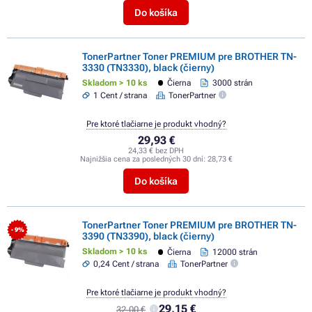
Do košíka
TonerPartner Toner PREMIUM pre BROTHER TN-
3330 (TN3330), black (čierny)
Skladom > 10 ks
Čierna
3000 strán
1 Cent / strana
TonerPartner
Pre ktoré tlačiarne je produkt vhodný?
29,93 €
24,33 € bez DPH
Najnižšia cena za posledných 30 dní:
28,73 €
Do košíka
TonerPartner Toner PREMIUM pre BROTHER TN-
- 9%
3390 (TN3390), black (čierny)
Skladom > 10 ks
Čierna
12000 strán
0,24 Cent / strana
TonerPartner
Pre ktoré tlačiarne je produkt vhodný?
29,15 €
32,00 €