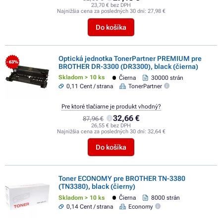
23,70 € bez DPH
Najnižšia cena za posledných 30 dní:
27,98 €
Do košíka
Optická jednotka TonerPartner PREMIUM pre
- 63%
BROTHER DR-3300 (DR3300), black (čierna)
Skladom > 10 ks
Čierna
30000 strán
0,11 Cent / strana
TonerPartner
Pre ktoré tlačiarne je produkt vhodný?
32,66 €
87,96 €
26,55 € bez DPH
Najnižšia cena za posledných 30 dní:
32,64 €
Do košíka
Toner ECONOMY pre BROTHER TN-3380
(TN3380), black (čierny)
Skladom > 10 ks
Čierna
8000 strán
0,14 Cent / strana
Economy