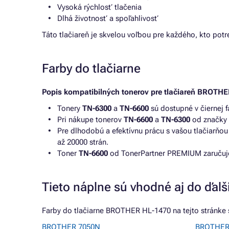
Vysoká rýchlosť tlačenia
Dlhá životnosť a spoľahlivosť
Táto tlačiareň je skvelou voľbou pre každého, kto potr
Farby do tlačiarne
Popis kompatibilných tonerov pre tlačiareň BROTHE
Tonery
TN-6300
a
TN-6600
sú dostupné v čiernej f
Pri nákupe tonerov
TN-6600
a
TN-6300
od značky 
Pre dlhodobú a efektívnu prácu s vašou tlačiarň
až 20000 strán.
Toner
TN-6600
od TonerPartner PREMIUM zaručuje k
Tieto náplne sú vhodné aj do ďalší
Farby do tlačiarne BROTHER HL-1470 na tejto stránke s
BROTHER 7050N
BROTHER