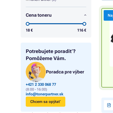
Cena toneru
Na
18
€
116
€
Potrebujete poradiť?
Pomôžeme Vám.
Poradca pre výber
+421 2 330 068 77
(8:00 - 16:00)
info@tonerpartner.sk
Chcem sa opýtať