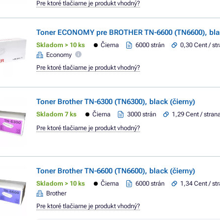
Pre ktoré tlačiarne je produkt vhodný?
Toner ECONOMY pre BROTHER TN-6600 (TN6600), blac
Skladom > 10 ks
Čierna
6000 strán
0,30 Cent / st
Economy
Pre ktoré tlačiarne je produkt vhodný?
Toner Brother TN-6300 (TN6300), black (čierny)
Skladom 7 ks
Čierna
3000 strán
1,29 Cent / stran
Pre ktoré tlačiarne je produkt vhodný?
Toner Brother TN-6600 (TN6600), black (čierny)
Skladom > 10 ks
Čierna
6000 strán
1,34 Cent / st
Brother
Pre ktoré tlačiarne je produkt vhodný?