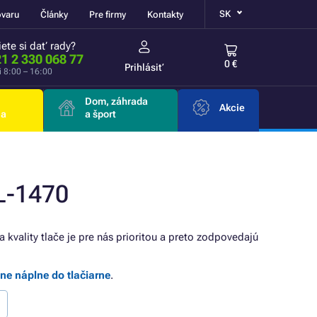
SK
ovaru
Články
Pre firmy
Kontakty
ete si dať rady?
1 2 330 068 77
0 €
Prihlásiť
i 8:00 – 16:00
Dom, záhrada
Akcie
ia
a šport
L-1470
a kvality tlače je pre nás prioritou a preto zodpovedajú
lne náplne do tlačiarne
.