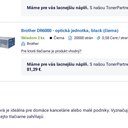
Máme pre vás lacnejšiu náplň.
S našou TonerPartn
Brother DR6000 - optická jednotka, black (čierna)
Skladom 2 ks
Čierna
20000 strán
0,58 Cent / stra
Brother
Pre ktoré tlačiarne je produkt vhodný?
Máme pre vás lacnejšiu náplň.
S našou TonerPartn
81,29 €
.
ktorá je ideálna pre domáce kancelárie alebo malé podniky. Vyznaču
to tlačiarne zahŕňajú: