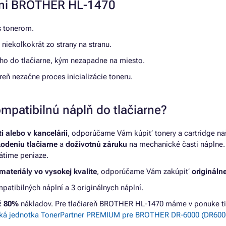
arni BROTHER HL-1470
 s tonerom.
 niekoľkokrát zo strany na stranu.
e ho do tlačiarne, kým nezapadne na miesto.
areň nezačne proces inicializácie toneru.
mpatibilnú náplň do tlačiarne?
 alebo v kancelárii
, odporúčame Vám kúpiť tonery a cartridge na
kodeniu tlačiarne
a
doživotnú záruku
na mechanické časti náplne. 
átime peniaze.
materiály vo vysokej kvalite
, odporúčame Vám zakúpiť
originálne
tibilných náplní a 3 originálnych náplní.
až 80%
nákladov. Pre tlačiareň BROTHER HL-1470 máme v ponuke ti
ká jednotka TonerPartner PREMIUM pre BROTHER DR-6000 (DR6000)