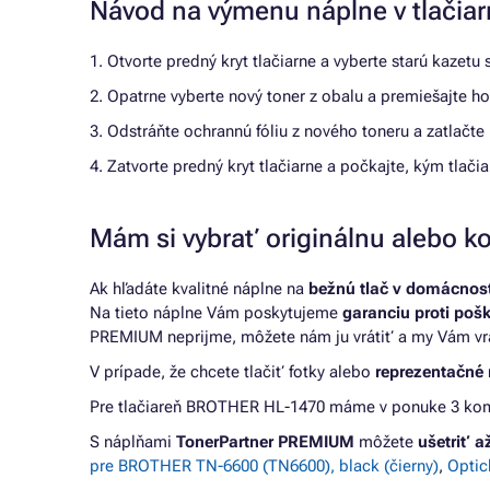
Návod na výmenu náplne v tlači
1. Otvorte predný kryt tlačiarne a vyberte starú kazetu
2. Opatrne vyberte nový toner z obalu a premiešajte ho
3. Odstráňte ochrannú fóliu z nového toneru a zatlačt
4. Zatvorte predný kryt tlačiarne a počkajte, kým tlači
Mám si vybrať originálnu alebo ko
Ak hľadáte kvalitné náplne na
bežnú tlač v domácnosti
Na tieto náplne Vám poskytujeme
garanciu proti poš
PREMIUM neprijme, môžete nám ju vrátiť a my Vám vr
V prípade, že chcete tlačiť fotky alebo
reprezentačné 
Pre tlačiareň BROTHER HL-1470 máme v ponuke 3 kompa
S náplňami
TonerPartner PREMIUM
môžete
ušetriť 
pre BROTHER TN-6600 (TN6600), black (čierny)
,
Optic