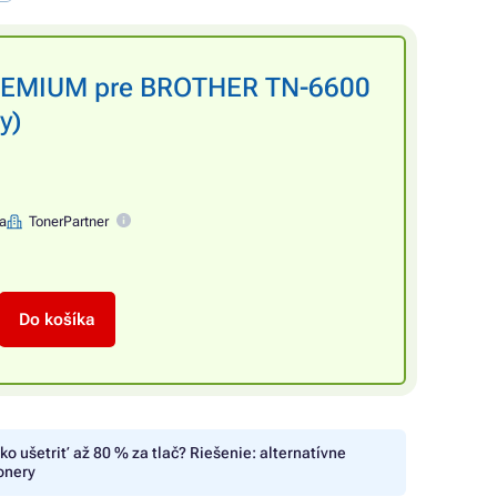
PREMIUM pre BROTHER TN-6600
y)
na
TonerPartner
Do košíka
ko ušetriť až 80 % za tlač? Riešenie: alternatívne
onery