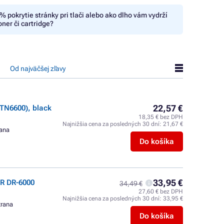
% pokrytie stránky pri tlači alebo ako dlho vám vydrží
oner či cartridge?
Od najväčšej zľavy
22,57 €
TN6600), black
18,35 € bez DPH
Najnižšia cena za posledných 30 dní:
21,67 €
rana
Do košíka
33,95 €
R DR-6000
34,49 €
27,60 € bez DPH
Najnižšia cena za posledných 30 dní:
33,95 €
trana
Do košíka