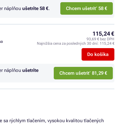
er náplňou
ušetríte
58 €
.
Chcem ušetriť 58 €
115,24 €
93,69 € bez DPH
na
Najnižšia cena za posledných 30 dní:
115,24 €
Do košíka
er náplňou
ušetríte
Chcem ušetriť 81,29 €
je sa rýchlym tlačením, vysokou kvalitou tlačených