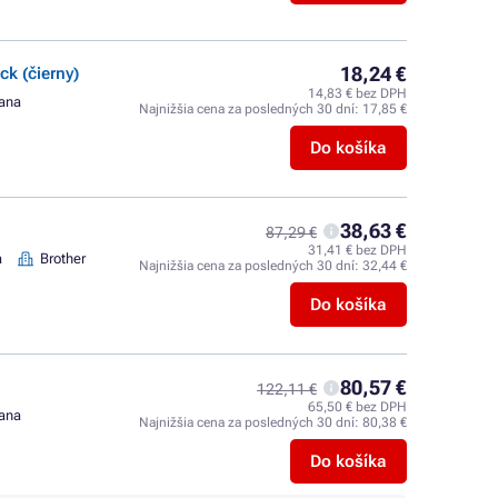
18,24 €
k (čierny)
14,83 € bez DPH
rana
Najnižšia cena za posledných 30 dní:
17,85 €
Do košíka
38,63 €
87,29 €
31,41 € bez DPH
a
Brother
Najnižšia cena za posledných 30 dní:
32,44 €
Do košíka
80,57 €
122,11 €
65,50 € bez DPH
rana
Najnižšia cena za posledných 30 dní:
80,38 €
Do košíka