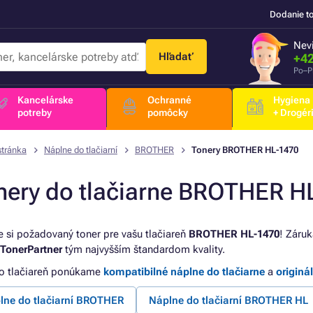
Dodanie t
Nevi
Hľadať
+42
Po–P
Kancelárske
Ochranné
Hygiena
potreby
pomôcky
+ Drogér
stránka
Náplne do tlačiarní
BROTHER
Tonery BROTHER HL-1470
nery do tlačiarne BROTHER H
e si požadovaný toner pre vašu tlačiareň
BROTHER HL-1470
! Záruk
TonerPartner
tým najvyšším štandardom kvality.
to tlačiareň ponúkame
kompatibilné náplne do tlačiarne
a
originá
lne do tlačiarní BROTHER
Náplne do tlačiarní BROTHER HL