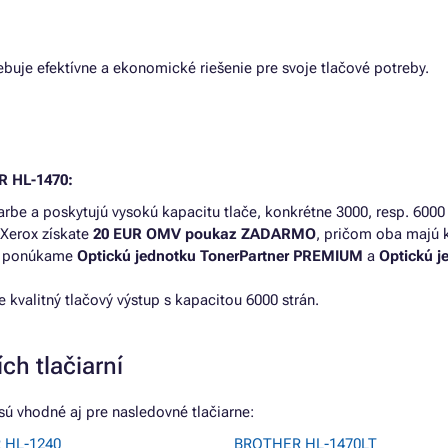
ebuje efektívne a ekonomické riešenie pre svoje tlačové potreby.
R HL-1470:
arbe a poskytujú vysokú kapacitu tlače, konkrétne 3000, resp. 6000 
Xerox získate
20 EUR OMV poukaz ZADARMO
, pričom oba majú k
ou ponúkame
Optickú jednotku TonerPartner PREMIUM
a
Optickú j
valitný tlačový výstup s kapacitou 6000 strán.
ch tlačiarní
ú vhodné aj pre nasledovné tlačiarne:
 HL-1240
BROTHER HL-1470LT