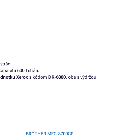
strán.
apacitu 6000 strán.
ednotku Xerox
s kódom
DR-6000
, obe s výdržou
BROTHER MFC-8700CP