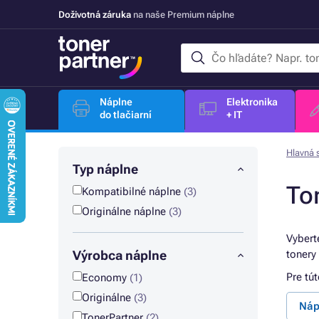
Doživotná záruka
na naše Premium náplne
Náplne
Elektronika
do tlačiarní
+ IT
Hlavná 
Typ náplne
To
Kompatibilné náplne
(3)
Originálne náplne
(3)
Vybert
Výrobca náplne
tonery
Pre tú
Economy
(1)
Originálne
(3)
Náp
TonerPartner
(2)