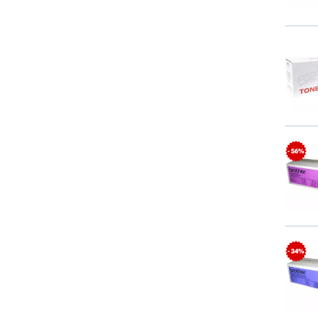
- 56%
- 34%