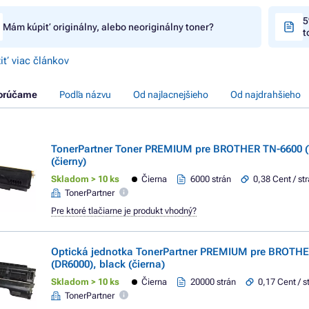
5
Mám kúpiť originálny, alebo neoriginálny toner?
t
iť viac článkov
orúčame
Podľa názvu
Od najlacnejšieho
Od najdrahšieho
TonerPartner Toner PREMIUM pre BROTHER TN-6600 (
(čierny)
Skladom > 10 ks
Čierna
6000 strán
0,38 Cent / st
TonerPartner
Pre ktoré tlačiarne je produkt vhodný?
Optická jednotka TonerPartner PREMIUM pre BROTHE
(DR6000), black (čierna)
Skladom > 10 ks
Čierna
20000 strán
0,17 Cent / s
TonerPartner