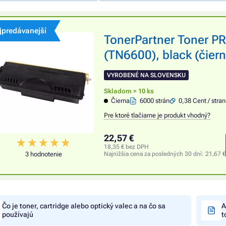
jpredávanejší
TonerPartner Toner 
(TN6600), black (čiern
VYROBENÉ NA SLOVENSKU
Skladom > 10 ks
Čierna
6000 strán
0,38 Cent / stra
Pre ktoré tlačiarne je produkt vhodný?
22,57 €
18,35 € bez DPH
3 hodnotenie
Najnižšia cena za posledných 30 dní:
21,67 €
Čo je toner, cartridge alebo optický valec a na čo sa
A
používajú
t