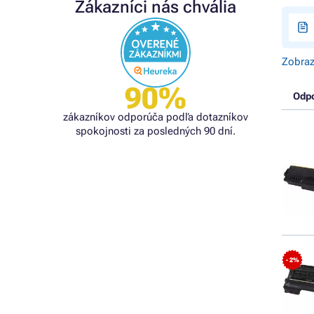
Zákazníci nás chvália
Zobraz
90%
Odp
zákazníkov odporúča podľa dotazníkov
spokojnosti za posledných 90 dní.
- 2%