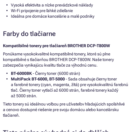
Vysoká efektivita a nízke prevádzkové náklady
Wi-Fi pripojenie pre ľahké zdieľanie
Ideálna pre domáce kancelárie a malé podniky
Farby do tlačiarne
Kompatibilné tonery pre tlačiareň BROTHER DCP-T800W
Ponúkame vysokokvalitné kompatibilné tonery, ktoré sú plne
kompatibilné s tlačiarňou BROTHER DCP-T800W. Naše tonery
zabezpečia vynikajúcu kvalitu tlače za výhodnú cenu.
BT-6000BK
- Čierny toner (6000 strán)
MultiPack BT-6000, BT-5000
- Sada obsahuje čierny toner
a farebné tonery (cyan, magenta, žltá) pre vysokokvalitnú farebnú
tlač. Čierny toner vytlačí až 6000 strán, farebné tonery každý
až 5000 strán.
Tieto tonery sú ideálnou voľbou pre užívateľov hľadajúcich spoľahlivé
a cenovo dostupné riešenie pre svoju domácu alebo kancelársku
tlačiareň.