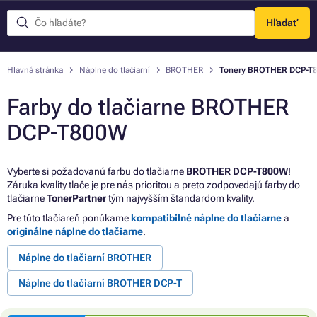
Hľadať
Menu
Hlavná stránka
Náplne do tlačiarní
BROTHER
Tonery BROTHER DCP-T
Farby do tlačiarne BROTHER
DCP-T800W
Vyberte si požadovanú farbu do tlačiarne
BROTHER DCP-T800W
!
Záruka kvality tlače je pre nás prioritou a preto zodpovedajú farby do
tlačiarne
TonerPartner
tým najvyšším štandardom kvality.
Pre túto tlačiareň ponúkame
kompatibilné náplne do tlačiarne
a
originálne náplne do tlačiarne
.
Náplne do tlačiarní BROTHER
Náplne do tlačiarní BROTHER DCP-T