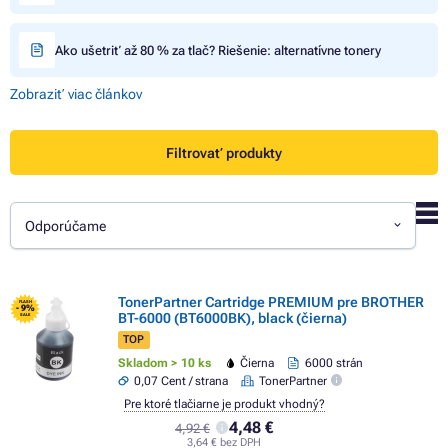
Ako ušetriť až 80 % za tlač? Riešenie: alternatívne tonery
Zobraziť viac článkov
Filtrovať produkty
Odporúčame
TonerPartner Cartridge PREMIUM pre BROTHER
FLASH
- 9%
BT-6000 (BT6000BK), black (čierna)
SALE
TOP
Skladom > 10 ks
Čierna
6000 strán
0,07 Cent / strana
TonerPartner
Pre ktoré tlačiarne je produkt vhodný?
4,48 €
4,92 €
3,64 € bez DPH