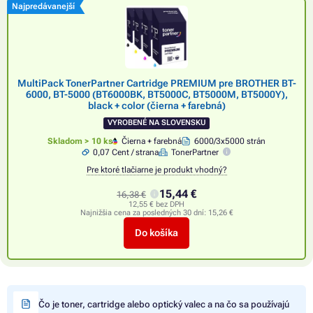
Najpredávanejší
MultiPack TonerPartner Cartridge PREMIUM pre BROTHER BT-
6000, BT-5000 (BT6000BK, BT5000C, BT5000M, BT5000Y),
black + color (čierna + farebná)
VYROBENÉ NA SLOVENSKU
Skladom > 10 ks
Čierna + farebná
6000/3x5000 strán
0,07 Cent / strana
TonerPartner
Pre ktoré tlačiarne je produkt vhodný?
15,44 €
16,38 €
12,55 € bez DPH
Najnižšia cena za posledných 30 dní:
15,26 €
Do košíka
Čo je toner, cartridge alebo optický valec a na čo sa používajú