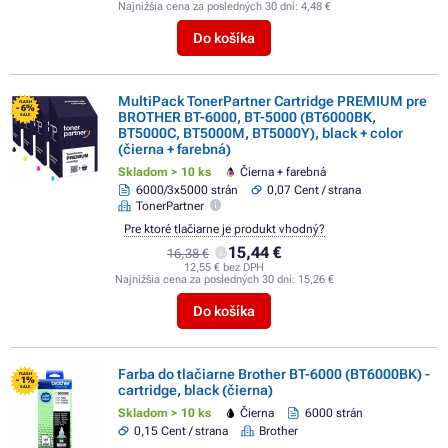
Najnižšia cena za posledných 30 dní:
4,48 €
Do košíka
MultiPack TonerPartner Cartridge PREMIUM pre
FLASH
- 6%
BROTHER BT-6000, BT-5000 (BT6000BK,
SALE
BT5000C, BT5000M, BT5000Y), black + color
(čierna + farebná)
Skladom > 10 ks
Čierna + farebná
6000/3x5000 strán
0,07 Cent / strana
TonerPartner
Pre ktoré tlačiarne je produkt vhodný?
15,44 €
16,38 €
12,55 € bez DPH
Najnižšia cena za posledných 30 dní:
15,26 €
Do košíka
Farba do tlačiarne Brother BT-6000 (BT6000BK) -
FLASH
- 1%
cartridge, black (čierna)
SALE
Skladom > 10 ks
Čierna
6000 strán
0,15 Cent / strana
Brother