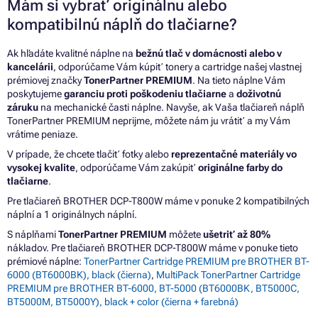
Mám si vybrať originálnu alebo
kompatibilnú náplň do tlačiarne?
Ak hľadáte kvalitné náplne na
bežnú tlač v domácnosti alebo v
kancelárii
, odporúčame Vám kúpiť tonery a cartridge našej vlastnej
prémiovej značky
TonerPartner PREMIUM
. Na tieto náplne Vám
poskytujeme
garanciu proti poškodeniu tlačiarne
a
doživotnú
záruku
na mechanické časti náplne. Navyše, ak Vaša tlačiareň náplň
TonerPartner PREMIUM neprijme, môžete nám ju vrátiť a my Vám
vrátime peniaze.
V prípade, že chcete tlačiť fotky alebo
reprezentačné materiály vo
vysokej kvalite
, odporúčame Vám zakúpiť
originálne farby do
tlačiarne
.
Pre tlačiareň BROTHER DCP-T800W máme v ponuke 2 kompatibilných
náplní a 1 originálnych náplní.
S náplňami
TonerPartner PREMIUM
môžete
ušetriť až 80%
nákladov. Pre tlačiareň BROTHER DCP-T800W máme v ponuke tieto
prémiové náplne:
TonerPartner Cartridge PREMIUM pre BROTHER BT-
6000 (BT6000BK), black (čierna)
,
MultiPack TonerPartner Cartridge
PREMIUM pre BROTHER BT-6000, BT-5000 (BT6000BK, BT5000C,
BT5000M, BT5000Y), black + color (čierna + farebná)