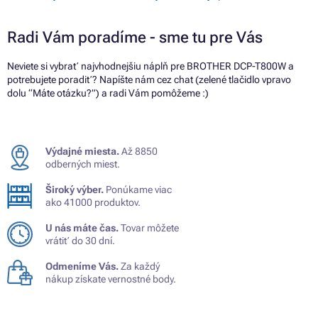
Radi Vám poradíme - sme tu pre Vás
Neviete si vybrať najvhodnejšiu náplň pre BROTHER DCP-T800W a
potrebujete poradiť? Napíšte nám cez chat (zelené tlačidlo vpravo
dolu “Máte otázku?”) a radi Vám pomôžeme :)
Výdajné miesta.
Až 8850
odberných miest.
Široký výber.
Ponúkame viac
ako 41000 produktov.
U nás máte čas.
Tovar môžete
vrátiť do 30 dní.
Odmeníme Vás.
Za každý
nákup získate vernostné body.