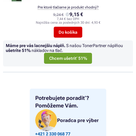
Pre ktoré tlačiarne je produkt vhodný?
9,15 €
9,24 €
7,44 € bez DPH
Najnižšia cena za posledných 30 dní:
4,93 €
Do košíka
Máme pre vás lacnejšiu náplň.
S našou TonerPartner náplňou
ušetríte
51%
nákladov na tlač.
Chcem ušetriť 51%
Potrebujete poradiť?
Pomôžeme Vám.
Poradca pre výber
+421 2 330 068 77