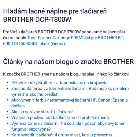
Hľadám lacné náplne pre tlačiareň
BROTHER DCP-T800W
Pre Vašu tlačiareň BROTHER DCP-T800W ponúkame najlacnejšiu
čiernu náplň
TonerPartner Cartridge PREMIUM pre BROTHER BT-
6000 (BT6000BK), black (čierna)
.
Články na našom blogu o značke BROTHER
K značke BROTHER sme na našom blogu napísali niekoľko článkov:
Príbeh značky Brother - z Japonska až na kraj sveta
Zaschnutá farba v atramentovej tlačiarni: Radíme, ako problém
vyriešiť a ako mu predísť
Ako vymeniť farbu v atramentovej tlačiarni HP, Canon, Epson a
ďalších
Ako sa správne starať o tlačiareň
Včasná a poctivá údržba tlačiarne - o problém menej
Výmena tonera v tlačiarni: Na čo si dať pozor, aby nový toner
fungoval bezchybne?
Kam vyhodiť tlačiareň: 4 druhy miest, kde ju prevezmú