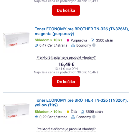
Najnižšia cena za posledných 30 dní:
16,49 €
Do košíka
Toner ECONOMY pre BROTHER TN-326 (TN326M),
magenta (purpurový)
Skladom > 10 ks
Purpurová
3500 strán
0,47 Cent / strana
Economy
Pre ktoré tlačiarne je produkt vhodný?
16,49 €
13,41 € bez DPH
Najnižšia cena za posledných 30 dní:
16,46 €
Do košíka
Toner ECONOMY pre BROTHER TN-326 (TN326Y),
yellow (žltý)
Skladom > 10 ks
Žltá
3500 strán
0,29 Cent / strana
Economy
Pre ktoré tlačiarne je produkt vhodný?