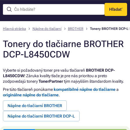
Hľadať
Menu
Hlavná stránka
Náplne do tlačiarní
BROTHER
Tonery BROTHER DCP-
Tonery do tlačiarne BROTHER
DCP-L8450CDW
Vyberte si požadovaný toner pre vašu tlačiareň
BROTHER DCP-
L8450CDW
! Záruka kvality tlače je pre nás prioritou a preto
zodpovedajú tonery
TonerPartner
tým najvyšším štandardom kvality.
Pre túto tlačiareň ponúkame
kompatibilné náplne do tlačiarne
a
originálne náplne do tlačiarne
.
Náplne do tlačiarní BROTHER
Náplne do tlačiarní BROTHER DCP-L