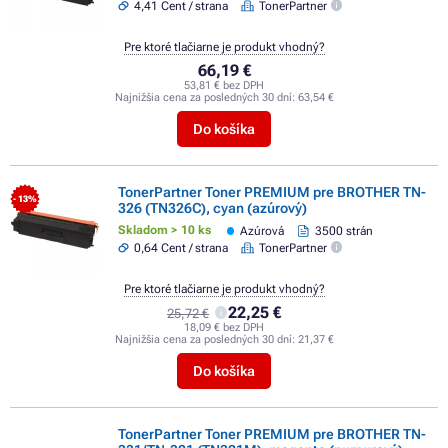
4,41 Cent / strana
TonerPartner
Pre ktoré tlačiarne je produkt vhodný?
66,19 €
53,81 € bez DPH
Najnižšia cena za posledných 30 dní:
63,54 €
Do košíka
TonerPartner Toner PREMIUM pre BROTHER TN-
- 13%
326 (TN326C), cyan (azúrový)
Skladom > 10 ks
Azúrová
3500 strán
0,64 Cent / strana
TonerPartner
Pre ktoré tlačiarne je produkt vhodný?
22,25 €
25,72 €
18,09 € bez DPH
Najnižšia cena za posledných 30 dní:
21,37 €
Do košíka
TonerPartner Toner PREMIUM pre BROTHER TN-