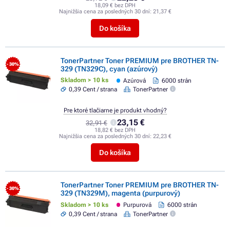
18,09 € bez DPH
Najnižšia cena za posledných 30 dní:
21,37 €
Do košíka
TonerPartner Toner PREMIUM pre BROTHER TN-
- 30%
329 (TN329C), cyan (azúrový)
Skladom > 10 ks
Azúrová
6000 strán
0,39 Cent / strana
TonerPartner
Pre ktoré tlačiarne je produkt vhodný?
23,15 €
32,91 €
18,82 € bez DPH
Najnižšia cena za posledných 30 dní:
22,23 €
Do košíka
TonerPartner Toner PREMIUM pre BROTHER TN-
- 30%
329 (TN329M), magenta (purpurový)
Skladom > 10 ks
Purpurová
6000 strán
0,39 Cent / strana
TonerPartner