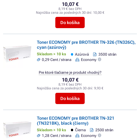
10,07 €
8,19 € bez DPH
Najnižšia cena za posledných 30 dní:
10,00 €
Do košíka
Toner ECONOMY pre BROTHER TN-326 (TN326C),
cyan (azúrový)
Skladom > 10 ks
Azúrová
3500 strán
0,29 Cent / strana
Economy
Pre ktoré tlačiarne je produkt vhodný?
10,07 €
8,19 € bez DPH
Najnižšia cena za posledných 30 dní:
9,93 €
Do košíka
Toner ECONOMY pre BROTHER TN-321
(TN321BK), black (čierny)
Skladom > 10 ks
Čierna
2500 strán
1,28 Cent / strana
Economy