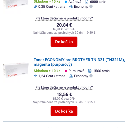
Skladom > 10 ks
Azúrová
6000 strán
0,35 Cent / strana
Economy
Pre ktoré tlačiarne je produkt vhodný?
20,84 €
16,94 € bez DPH
Najnižšia cena za posledných 30 dní:
19,59 €
Do košíka
Toner ECONOMY pre BROTHER TN-321 (TN321M),
magenta (purpurový)
Skladom > 10 ks
Purpurová
1500 strán
1,24 Cent / strana
Economy
Pre ktoré tlačiarne je produkt vhodný?
18,56 €
15,09 € bez DPH
Najnižšia cena za posledných 30 dní:
13,25 €
Do košíka