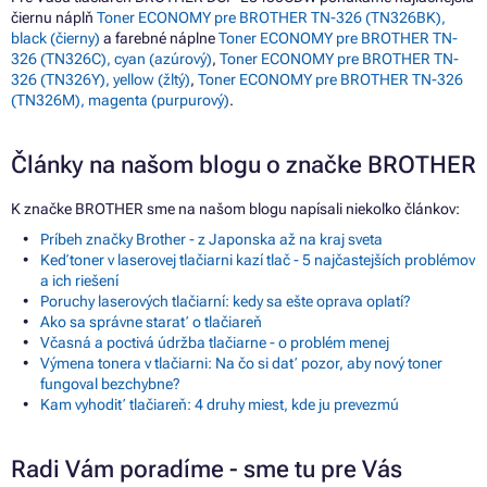
čiernu náplň
Toner ECONOMY pre BROTHER TN-326 (TN326BK),
black (čierny)
a farebné náplne
Toner ECONOMY pre BROTHER TN-
326 (TN326C), cyan (azúrový)
,
Toner ECONOMY pre BROTHER TN-
326 (TN326Y), yellow (žltý)
,
Toner ECONOMY pre BROTHER TN-326
(TN326M), magenta (purpurový)
.
Články na našom blogu o značke BROTHER
K značke BROTHER sme na našom blogu napísali niekoľko článkov:
Príbeh značky Brother - z Japonska až na kraj sveta
Keď toner v laserovej tlačiarni kazí tlač - 5 najčastejších problémov
a ich riešení
Poruchy laserových tlačiarní: kedy sa ešte oprava oplatí?
Ako sa správne starať o tlačiareň
Včasná a poctivá údržba tlačiarne - o problém menej
Výmena tonera v tlačiarni: Na čo si dať pozor, aby nový toner
fungoval bezchybne?
Kam vyhodiť tlačiareň: 4 druhy miest, kde ju prevezmú
Radi Vám poradíme - sme tu pre Vás