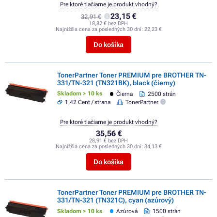
Pre ktoré tlačiarne je produkt vhodný?
23,15 €
32,91 €
18,82 € bez DPH
Najnižšia cena za posledných 30 dní:
22,23 €
Do košíka
TonerPartner Toner PREMIUM pre BROTHER TN-
331/TN-321 (TN321BK), black (čierny)
Skladom > 10 ks
Čierna
2500 strán
1,42 Cent / strana
TonerPartner
Pre ktoré tlačiarne je produkt vhodný?
35,56 €
28,91 € bez DPH
Najnižšia cena za posledných 30 dní:
34,13 €
Do košíka
TonerPartner Toner PREMIUM pre BROTHER TN-
331/TN-321 (TN321C), cyan (azúrový)
Skladom > 10 ks
Azúrová
1500 strán