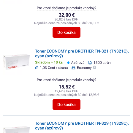
Pre ktoré tlačiarne je produkt vhodný?
32,00 €
26,02 € bez DPH
Najnižšia cena za posledných 30 dní:
30,11 €
Do košíka
Toner ECONOMY pre BROTHER TN-321 (TN321C),
cyan (azúrový)
Skladom > 10 ks
Azúrová
1500 strán
1,03 Cent / strana
Economy
Pre ktoré tlačiarne je produkt vhodný?
15,52 €
12,62 € bez DPH
Najnižšia cena za posledných 30 dní:
12,98 €
Do košíka
Toner ECONOMY pre BROTHER TN-329 (TN329C),
cyan (azúrový)