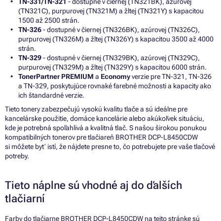
TN-331/TN-321
- dostupné v čiernej (TN321BK), azúrovej
(TN321C), purpurovej (TN321M) a žltej (TN321Y) s kapacitou
1500 až 2500 strán.
TN-326
- dostupné v čiernej (TN326BK), azúrovej (TN326C),
purpurovej (TN326M) a žltej (TN326Y) s kapacitou 3500 až 4000
strán.
TN-329
- dostupné v čiernej (TN329BK), azúrovej (TN329C),
purpurovej (TN329M) a žltej (TN329Y) s kapacitou 6000 strán.
TonerPartner PREMIUM
a
Economy
verzie pre TN-321, TN-326
a TN-329, poskytujúce rovnaké farebné možnosti a kapacity ako
ich štandardné verzie.
Tieto tonery zabezpečujú vysokú kvalitu tlače a sú ideálne pre
kancelárske použitie, domáce kancelárie alebo akúkoľvek situáciu,
kde je potrebná spoľahlivá a kvalitná tlač. S našou širokou ponukou
kompatibilných tonerov pre tlačiareň BROTHER DCP-L8450CDW
si môžete byť istí, že nájdete presne to, čo potrebujete pre vaše tlačové
potreby.
Tieto náplne sú vhodné aj do ďalších
tlačiarní
Farby do tlačiarne BROTHER DCP-L8450CDW na tejto stránke sú