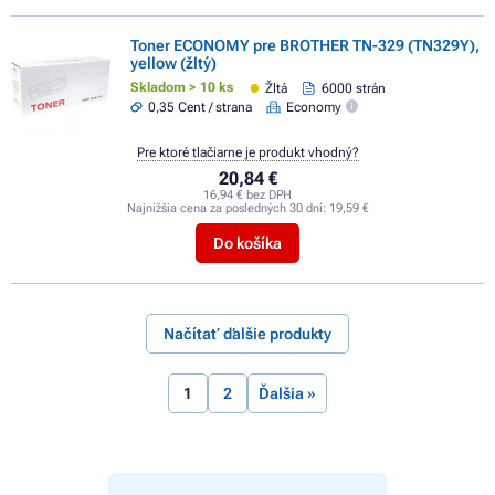
Toner ECONOMY pre BROTHER TN-329 (TN329Y),
yellow (žltý)
Skladom > 10 ks
Žltá
6000 strán
0,35 Cent / strana
Economy
Pre ktoré tlačiarne je produkt vhodný?
20,84 €
16,94 € bez DPH
Najnižšia cena za posledných 30 dní:
19,59 €
Do košíka
Načítať ďalšie produkty
1
2
Ďalšia »