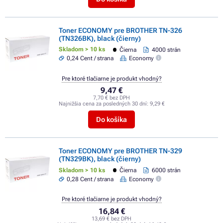
Toner ECONOMY pre BROTHER TN-326
(TN326BK), black (čierny)
Skladom > 10 ks
Čierna
4000 strán
0,24 Cent / strana
Economy
Pre ktoré tlačiarne je produkt vhodný?
9,47 €
7,70 € bez DPH
Najnižšia cena za posledných 30 dní:
9,29 €
Do košíka
Toner ECONOMY pre BROTHER TN-329
(TN329BK), black (čierny)
Skladom > 10 ks
Čierna
6000 strán
0,28 Cent / strana
Economy
Pre ktoré tlačiarne je produkt vhodný?
16,84 €
13,69 € bez DPH