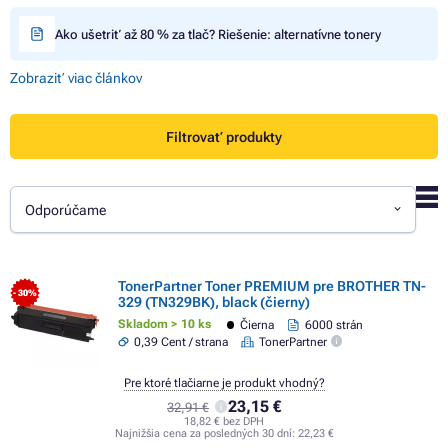
Ako ušetriť až 80 % za tlač? Riešenie: alternatívne tonery
Zobraziť viac článkov
Filtrovať produkty
Odporúčame
TonerPartner Toner PREMIUM pre BROTHER TN-
- 30%
329 (TN329BK), black (čierny)
Skladom > 10 ks
Čierna
6000 strán
0,39 Cent / strana
TonerPartner
Pre ktoré tlačiarne je produkt vhodný?
23,15 €
32,91 €
18,82 € bez DPH
Najnižšia cena za posledných 30 dní:
22,23 €