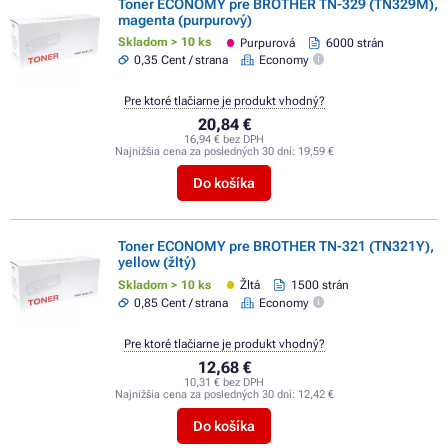
Toner ECONOMY pre BROTHER TN-329 (TN329M),
magenta (purpurový)
Skladom > 10 ks
Purpurová
6000 strán
0,35 Cent / strana
Economy
Pre ktoré tlačiarne je produkt vhodný?
20,84 €
16,94 € bez DPH
Najnižšia cena za posledných 30 dní:
19,59 €
Do košíka
Toner ECONOMY pre BROTHER TN-321 (TN321Y),
yellow (žltý)
Skladom > 10 ks
Žltá
1500 strán
0,85 Cent / strana
Economy
Pre ktoré tlačiarne je produkt vhodný?
12,68 €
10,31 € bez DPH
Najnižšia cena za posledných 30 dní:
12,42 €
Do košíka