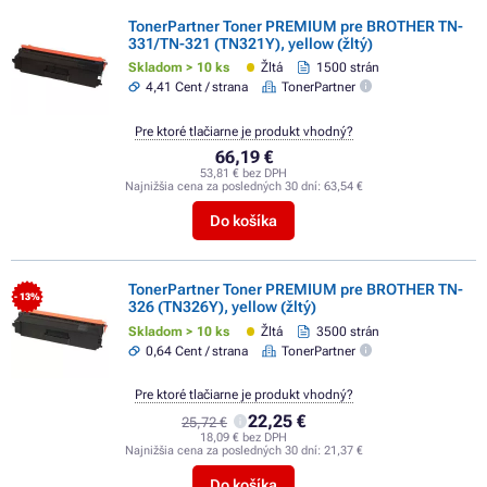
TonerPartner Toner PREMIUM pre BROTHER TN-
331/TN-321 (TN321Y), yellow (žltý)
Skladom > 10 ks
Žltá
1500 strán
4,41 Cent / strana
TonerPartner
Pre ktoré tlačiarne je produkt vhodný?
66,19 €
53,81 € bez DPH
Najnižšia cena za posledných 30 dní:
63,54 €
Do košíka
TonerPartner Toner PREMIUM pre BROTHER TN-
- 13%
326 (TN326Y), yellow (žltý)
Skladom > 10 ks
Žltá
3500 strán
0,64 Cent / strana
TonerPartner
Pre ktoré tlačiarne je produkt vhodný?
22,25 €
25,72 €
18,09 € bez DPH
Najnižšia cena za posledných 30 dní:
21,37 €
Do košíka