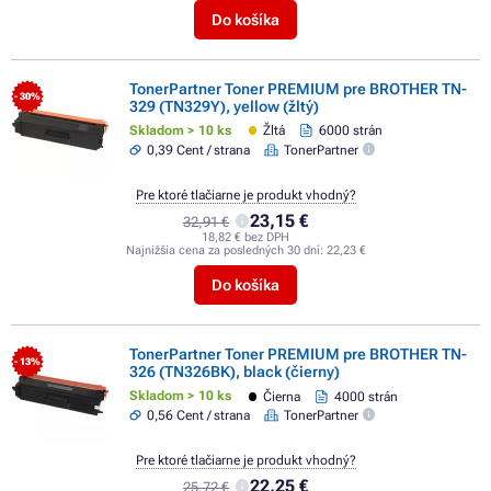
Do košíka
TonerPartner Toner PREMIUM pre BROTHER TN-
- 30%
329 (TN329Y), yellow (žltý)
Skladom > 10 ks
Žltá
6000 strán
0,39 Cent / strana
TonerPartner
Pre ktoré tlačiarne je produkt vhodný?
23,15 €
32,91 €
18,82 € bez DPH
Najnižšia cena za posledných 30 dní:
22,23 €
Do košíka
TonerPartner Toner PREMIUM pre BROTHER TN-
- 13%
326 (TN326BK), black (čierny)
Skladom > 10 ks
Čierna
4000 strán
0,56 Cent / strana
TonerPartner
Pre ktoré tlačiarne je produkt vhodný?
22,25 €
25,72 €