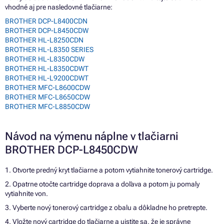
vhodné aj pre nasledovné tlačiarne:
BROTHER DCP-L8400CDN
BROTHER DCP-L8450CDW
BROTHER HL-L8250CDN
BROTHER HL-L8350 SERIES
BROTHER HL-L8350CDW
BROTHER HL-L8350CDWT
BROTHER HL-L9200CDWT
BROTHER MFC-L8600CDW
BROTHER MFC-L8650CDW
BROTHER MFC-L8850CDW
Návod na výmenu náplne v tlačiarni
BROTHER DCP-L8450CDW
1. Otvorte predný kryt tlačiarne a potom vytiahnite tonerový cartridge.
2. Opatrne otočte cartridge doprava a doľava a potom ju pomaly
vytiahnite von.
3. Vyberte nový tonerový cartridge z obalu a dôkladne ho pretrepte.
4. Vložte nový cartridge do tlačiarne a uistite sa, že je správne