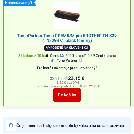
Najpredávanejší
TonerPartner Toner PREMIUM pre BROTHER TN-329
(TN329BK), black (čierny)
VYROBENÉ NA SLOVENSKU
Skladom > 10 ks
Čierna
6000 strán
0,39 Cent / strana
TonerPartner
Pre ktoré tlačiarne je produkt vhodný?
23,15 €
32,91 €
18,82 € bez DPH
Najnižšia cena za posledných 30 dní:
22,23 €
Do košíka
Čo je toner, cartridge alebo optický valec a na čo sa používajú