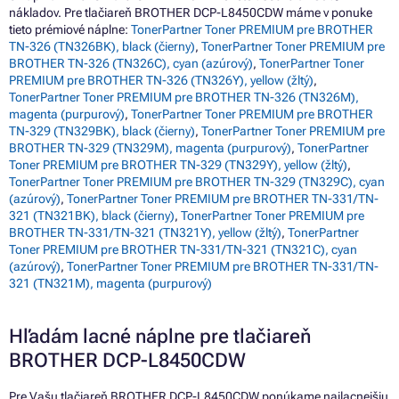
nákladov. Pre tlačiareň BROTHER DCP-L8450CDW máme v ponuke
tieto prémiové náplne:
TonerPartner Toner PREMIUM pre BROTHER
TN-326 (TN326BK), black (čierny)
,
TonerPartner Toner PREMIUM pre
BROTHER TN-326 (TN326C), cyan (azúrový)
,
TonerPartner Toner
PREMIUM pre BROTHER TN-326 (TN326Y), yellow (žltý)
,
TonerPartner Toner PREMIUM pre BROTHER TN-326 (TN326M),
magenta (purpurový)
,
TonerPartner Toner PREMIUM pre BROTHER
TN-329 (TN329BK), black (čierny)
,
TonerPartner Toner PREMIUM pre
BROTHER TN-329 (TN329M), magenta (purpurový)
,
TonerPartner
Toner PREMIUM pre BROTHER TN-329 (TN329Y), yellow (žltý)
,
TonerPartner Toner PREMIUM pre BROTHER TN-329 (TN329C), cyan
(azúrový)
,
TonerPartner Toner PREMIUM pre BROTHER TN-331/TN-
321 (TN321BK), black (čierny)
,
TonerPartner Toner PREMIUM pre
BROTHER TN-331/TN-321 (TN321Y), yellow (žltý)
,
TonerPartner
Toner PREMIUM pre BROTHER TN-331/TN-321 (TN321C), cyan
(azúrový)
,
TonerPartner Toner PREMIUM pre BROTHER TN-331/TN-
321 (TN321M), magenta (purpurový)
Hľadám lacné náplne pre tlačiareň
BROTHER DCP-L8450CDW
Pre Vašu tlačiareň BROTHER DCP-L8450CDW ponúkame najlacnejšiu