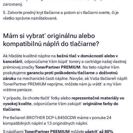
zarovnaný.
5. Zatvorte predný kryt tlačiarne a potom si v tlačiarni overte, či je
všetko správne nainštalované.
Mám si vybrať originálnu alebo
kompatibilnú náplň do tlačiarne?
Ak hľadáte kvalitné náplne na
bežnú tlač v domácnosti alebo v
kancelárii
, odporúčame Vám kúpiť tonery a cartridge našej vlastnej
prémiovej značky
TonerPartner PREMIUM
. Na tieto náplne Vám
poskytujeme
garanciu proti poškodeniu tlačiarne
a
doživotnú
záruku
na mechanické časti náplne. Navyše, ak Vaša tlačiareň náplň
TonerPartner PREMIUM neprijme, môžete nám ju vrátiť a my Vám
vrátime peniaze.
V prípade, že chcete tlačiť fotky alebo
reprezentačné materiály vo
vysokej kvalite
, odporúčame Vám zakúpiť
originálne farby do
tlačiarne
.
Pre tlačiareň BROTHER DCP-L8450CDW máme v ponuke 24
kompatibilných náplní a 13 originálnych náplní.
S náplňami
TonerPartner PREMIUM
môžete
ušetriť až 80%