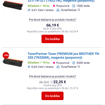
331/TN-321 (TN321M), magenta (purpurový)
Skladom > 10 ks
Purpurová
1500 strán
4,41 Cent / strana
TonerPartner
Pre ktoré tlačiarne je produkt vhodný?
66,19 €
53,81 € bez DPH
Najnižšia cena za posledných 30 dní:
63,54 €
Do košíka
TonerPartner Toner PREMIUM pre BROTHER TN-
- 13%
326 (TN326M), magenta (purpurový)
Skladom > 10 ks
Purpurová
3500 strán
0,64 Cent / strana
TonerPartner
Pre ktoré tlačiarne je produkt vhodný?
22,25 €
25,72 €
18,09 € bez DPH
Najnižšia cena za posledných 30 dní:
21,37 €
Do košíka