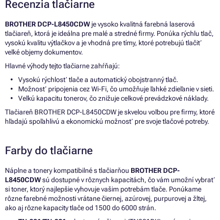
Recenzia tlačiarne
BROTHER DCP-L8450CDW
je vysoko kvalitná farebná laserová
tlačiareň, ktorá je ideálna pre malé a stredné firmy. Ponúka rýchlu tlač,
vysokú kvalitu výtlačkov a je vhodná pre tímy, ktoré potrebujú tlačiť
veľké objemy dokumentov.
Hlavné výhody tejto tlačiarne zahŕňajú:
Vysokú rýchlosť tlače a automatický obojstranný tlač.
Možnosť pripojenia cez Wi-Fi, čo umožňuje ľahké zdieľanie v sieti.
Veľkú kapacitu tonerov, čo znižuje celkové prevádzkové náklady.
Tlačiareň BROTHER DCP-L8450CDW je skvelou voľbou pre firmy, ktoré
hľadajú spoľahlivú a ekonomickú možnosť pre svoje tlačové potreby.
Farby do tlačiarne
Náplne a tonery kompatibilné s tlačiarňou
BROTHER DCP-
L8450CDW
sú dostupné v rôznych kapacitách, čo vám umožní vybrať
si toner, ktorý najlepšie vyhovuje vašim potrebám tlače. Ponúkame
rôzne farebné možnosti vrátane čiernej, azúrovej, purpurovej a žltej,
ako aj rôzne kapacity tlače od 1500 do 6000 strán.