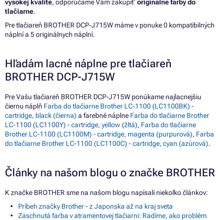
vysokej kvalite
, odporúčame Vám zakúpiť
originálne farby do
tlačiarne
.
Pre tlačiareň BROTHER DCP-J715W máme v ponuke 0 kompatibilných
náplní a 5 originálnych náplní.
Hľadám lacné náplne pre tlačiareň
BROTHER DCP-J715W
Pre Vašu tlačiareň BROTHER DCP-J715W ponúkame najlacnejšiu
čiernu náplň
Farba do tlačiarne Brother LC-1100 (LC1100BK) -
cartridge, black (čierna)
a farebné náplne
Farba do tlačiarne Brother
LC-1100 (LC1100Y) - cartridge, yellow (žltá)
,
Farba do tlačiarne
Brother LC-1100 (LC1100M) - cartridge, magenta (purpurová)
,
Farba
do tlačiarne Brother LC-1100 (LC1100C) - cartridge, cyan (azúrová)
.
Články na našom blogu o značke BROTHER
K značke BROTHER sme na našom blogu napísali niekoľko článkov:
Príbeh značky Brother - z Japonska až na kraj sveta
Zaschnutá farba v atramentovej tlačiarni: Radíme, ako problém