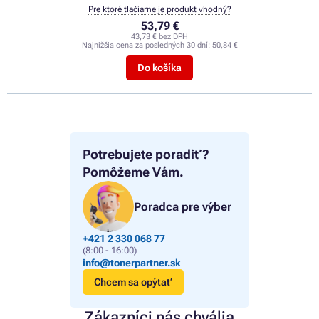
Pre ktoré tlačiarne je produkt vhodný?
53,79 €
43,73 € bez DPH
Najnižšia cena za posledných 30 dní:
50,84 €
Do košíka
Potrebujete poradiť?
Pomôžeme Vám.
Poradca pre výber
+421 2 330 068 77
(8:00 - 16:00)
info@tonerpartner.sk
Chcem sa opýtať
Zákazníci nás chvália