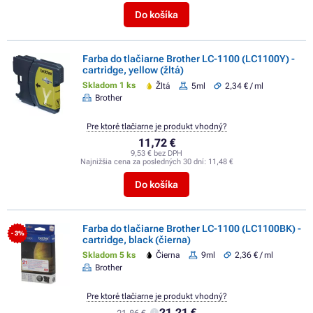
Do košíka
Farba do tlačiarne Brother LC-1100 (LC1100Y) -
cartridge, yellow (žltá)
Skladom 1 ks
Žltá
5ml
2,34 € / ml
Brother
Pre ktoré tlačiarne je produkt vhodný?
11,72 €
9,53 € bez DPH
Najnižšia cena za posledných 30 dní:
11,48 €
Do košíka
Farba do tlačiarne Brother LC-1100 (LC1100BK) -
- 3%
cartridge, black (čierna)
Skladom 5 ks
Čierna
9ml
2,36 € / ml
Brother
Pre ktoré tlačiarne je produkt vhodný?
21,21 €