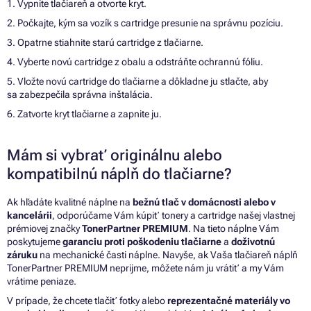
1. Vypnite tlačiareň a otvorte kryt.
2. Počkajte, kým sa vozík s cartridge presunie na správnu pozíciu.
3. Opatrne stiahnite starú cartridge z tlačiarne.
4. Vyberte novú cartridge z obalu a odstráňte ochrannú fóliu.
5. Vložte novú cartridge do tlačiarne a dôkladne ju stlačte, aby
sa zabezpečila správna inštalácia.
6. Zatvorte kryt tlačiarne a zapnite ju.
Mám si vybrať originálnu alebo
kompatibilnú náplň do tlačiarne?
Ak hľadáte kvalitné náplne na
bežnú tlač v domácnosti alebo v
kancelárii
, odporúčame Vám kúpiť tonery a cartridge našej vlastnej
prémiovej značky
TonerPartner PREMIUM
. Na tieto náplne Vám
poskytujeme
garanciu proti poškodeniu tlačiarne
a
doživotnú
záruku
na mechanické časti náplne. Navyše, ak Vaša tlačiareň náplň
TonerPartner PREMIUM neprijme, môžete nám ju vrátiť a my Vám
vrátime peniaze.
V prípade, že chcete tlačiť fotky alebo
reprezentačné materiály vo