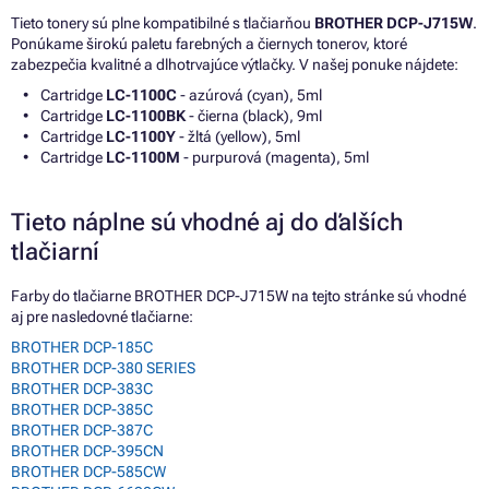
Tieto tonery sú plne kompatibilné s tlačiarňou
BROTHER DCP-J715W
.
Ponúkame širokú paletu farebných a čiernych tonerov, ktoré
zabezpečia kvalitné a dlhotrvajúce výtlačky. V našej ponuke nájdete:
Cartridge
LC-1100C
- azúrová (cyan), 5ml
Cartridge
LC-1100BK
- čierna (black), 9ml
Cartridge
LC-1100Y
- žltá (yellow), 5ml
Cartridge
LC-1100M
- purpurová (magenta), 5ml
Tieto náplne sú vhodné aj do ďalších
tlačiarní
Farby do tlačiarne BROTHER DCP-J715W na tejto stránke sú vhodné
aj pre nasledovné tlačiarne:
BROTHER DCP-185C
BROTHER DCP-380 SERIES
BROTHER DCP-383C
BROTHER DCP-385C
BROTHER DCP-387C
BROTHER DCP-395CN
BROTHER DCP-585CW