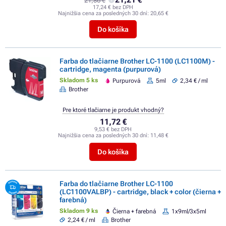
21,86 €
17,24 € bez DPH
Najnižšia cena za posledných 30 dní:
20,65 €
Do košíka
Farba do tlačiarne Brother LC-1100 (LC1100M) -
cartridge, magenta (purpurová)
Skladom 5 ks
Purpurová
5ml
2,34 € / ml
Brother
Pre ktoré tlačiarne je produkt vhodný?
11,72 €
9,53 € bez DPH
Najnižšia cena za posledných 30 dní:
11,48 €
Do košíka
Farba do tlačiarne Brother LC-1100
(LC1100VALBP) - cartridge, black + color (čierna +
farebná)
Skladom 9 ks
Čierna + farebná
1x9ml/3x5ml
2,24 € / ml
Brother