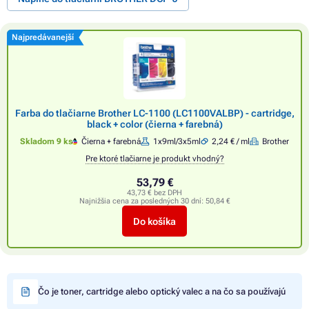
Najpredávanejší
Farba do tlačiarne Brother LC-1100 (LC1100VALBP) - cartridge,
black + color (čierna + farebná)
Skladom 9 ks
Čierna + farebná
1x9ml/3x5ml
2,24 € / ml
Brother
Pre ktoré tlačiarne je produkt vhodný?
53,79 €
43,73 € bez DPH
Najnižšia cena za posledných 30 dní:
50,84 €
Do košíka
Čo je toner, cartridge alebo optický valec a na čo sa používajú