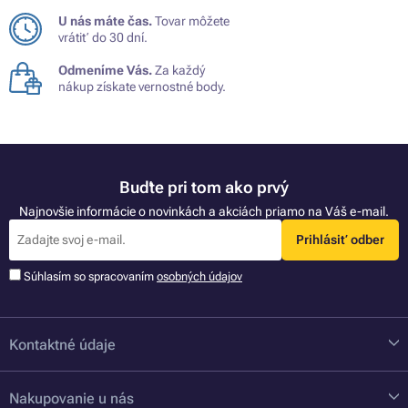
U nás máte čas.
Tovar môžete
vrátiť do 30 dní.
Odmeníme Vás.
Za každý
nákup získate vernostné body.
Buďte pri tom ako prvý
Najnovšie informácie o novinkách a akciách priamo na Váš e-mail.
Prihlásiť odber
Súhlasím so spracovaním
osobných údajov
Kontaktné údaje
Nakupovanie u nás