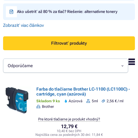
Ako ušetriť až 80 % za tlač? Riešenie: alternatívne tonery
Zobraziť viac článkov
Filtrovať produkty
Odporúčame
Farba do tlačiarne Brother LC-1100 (LC1100C) -
cartridge, cyan (azúrová)
Skladom 9 ks
Azúrová
5ml
2,56 € / ml
Brother
Pre ktoré tlačiarne je produkt vhodný?
12,79 €
10,40 € bez DPH
Najnižšia cena za posledných 30 dní:
11,84 €