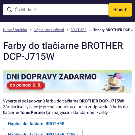
Hľadať
Menu
Hlavná stránka
Náplne do tlačiarní
BROTHER
Tonery BROTHER DCP-J
Farby do tlačiarne BROTHER
DCP-J715W
Vyberte si požadovanú farbu do tlačiarne
BROTHER DCP-J715W
!
Záruka kvality tlače je pre nás prioritou a preto zodpovedajú farby do
tlačiarne
TonerPartner
tým najvyšším štandardom kvality.
Náplne do tlačiarní BROTHER
Náplne do tlačiarní BROTHER DCP-J