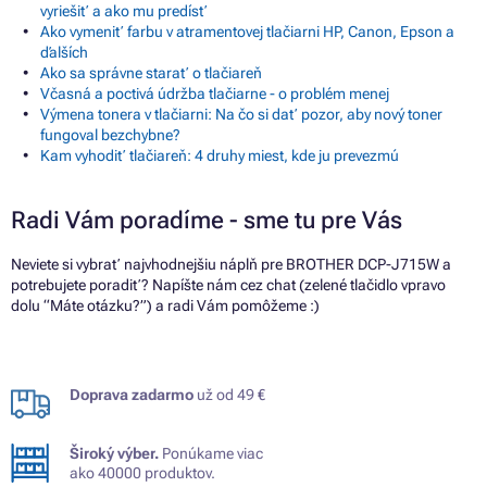
vyriešiť a ako mu predísť
Ako vymeniť farbu v atramentovej tlačiarni HP, Canon, Epson a
ďalších
Ako sa správne starať o tlačiareň
Včasná a poctivá údržba tlačiarne - o problém menej
Výmena tonera v tlačiarni: Na čo si dať pozor, aby nový toner
fungoval bezchybne?
Kam vyhodiť tlačiareň: 4 druhy miest, kde ju prevezmú
Radi Vám poradíme - sme tu pre Vás
Neviete si vybrať najvhodnejšiu náplň pre BROTHER DCP-J715W a
potrebujete poradiť? Napíšte nám cez chat (zelené tlačidlo vpravo
dolu “Máte otázku?”) a radi Vám pomôžeme :)
Doprava zadarmo
už od 49 €
Široký výber.
Ponúkame viac
ako 40000 produktov.