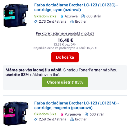
Farba do tlačiarne Brother LC-123 (LC123C) -
cartridge, cyan (azúrová)
Skladom 2 ks
Azúrová
600 strán
2,73 Cent / strana
Brother
Pre ktoré tlačiarne je produkt vhodný?
16,40 €
13,33 € bez DPH
Najnižšia cena za posledných 30 dní:
15,22 €
Do košíka
Máme pre vás lacnejšiu náplň.
S našou TonerPartner náplňou
ušetríte
83%
nákladov na tlač.
Chcem ušetriť 83%
Farba do tlačiarne Brother LC-123 (LC123M) -
cartridge, magenta (purpurová)
Skladom 3 ks
Purpurová
600 strán
2,68 Cent / strana
Brother