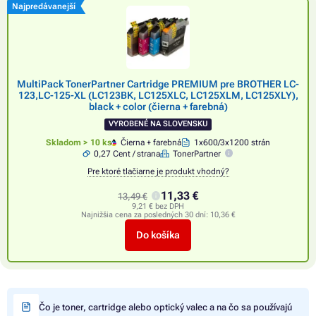
Najpredávanejší
MultiPack TonerPartner Cartridge PREMIUM pre BROTHER LC-
123,LC-125-XL (LC123BK, LC125XLC, LC125XLM, LC125XLY),
black + color (čierna + farebná)
VYROBENÉ NA SLOVENSKU
Skladom > 10 ks
Čierna + farebná
1x600/3x1200 strán
0,27 Cent / strana
TonerPartner
Pre ktoré tlačiarne je produkt vhodný?
11,33 €
13,49 €
9,21 € bez DPH
Najnižšia cena za posledných 30 dní:
10,36 €
Do košíka
Čo je toner, cartridge alebo optický valec a na čo sa používajú