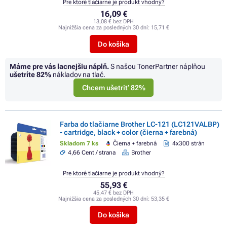
Pre ktoré tlačiarne je produkt vhodný?
16,09 €
13,08 € bez DPH
Najnižšia cena za posledných 30 dní:
15,71 €
Do košíka
Máme pre vás lacnejšiu náplň.
S našou TonerPartner náplňou
ušetríte
82%
nákladov na tlač.
Chcem ušetriť 82%
Farba do tlačiarne Brother LC-121 (LC121VALBP)
- cartridge, black + color (čierna + farebná)
Skladom 7 ks
Čierna + farebná
4x300 strán
4,66 Cent / strana
Brother
Pre ktoré tlačiarne je produkt vhodný?
55,93 €
45,47 € bez DPH
Najnižšia cena za posledných 30 dní:
53,35 €
Do košíka