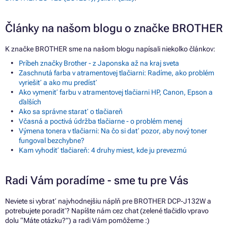
Články na našom blogu o značke BROTHER
K značke BROTHER sme na našom blogu napísali niekoľko článkov:
Príbeh značky Brother - z Japonska až na kraj sveta
Zaschnutá farba v atramentovej tlačiarni: Radíme, ako problém
vyriešiť a ako mu predísť
Ako vymeniť farbu v atramentovej tlačiarni HP, Canon, Epson a
ďalších
Ako sa správne starať o tlačiareň
Včasná a poctivá údržba tlačiarne - o problém menej
Výmena tonera v tlačiarni: Na čo si dať pozor, aby nový toner
fungoval bezchybne?
Kam vyhodiť tlačiareň: 4 druhy miest, kde ju prevezmú
Radi Vám poradíme - sme tu pre Vás
Neviete si vybrať najvhodnejšiu náplň pre BROTHER DCP-J132W a
potrebujete poradiť? Napíšte nám cez chat (zelené tlačidlo vpravo
dolu “Máte otázku?”) a radi Vám pomôžeme :)