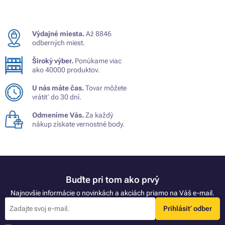
Výdajné miesta.
Až 8846
odberných miest.
Široký výber.
Ponúkame viac
ako 40000 produktov.
U nás máte čas.
Tovar môžete
vrátiť do 30 dní.
Odmeníme Vás.
Za každý
nákup získate vernostné body.
Buďte pri tom ako prvý
Najnovšie informácie o novinkách a akciách priamo na Váš e-mail.
Prihlásiť odber