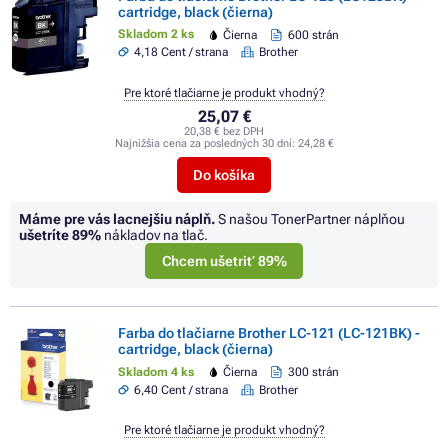
cartridge, black (čierna)
Skladom 2 ks
Čierna
600 strán
4,18 Cent / strana
Brother
Pre ktoré tlačiarne je produkt vhodný?
25,07 €
20,38 € bez DPH
Najnižšia cena za posledných 30 dní:
24,28 €
Do košíka
Máme pre vás lacnejšiu náplň.
S našou TonerPartner náplňou
ušetríte
89%
nákladov na tlač.
Chcem ušetriť 89%
Farba do tlačiarne Brother LC-121 (LC-121BK) -
cartridge, black (čierna)
Skladom 4 ks
Čierna
300 strán
6,40 Cent / strana
Brother
Pre ktoré tlačiarne je produkt vhodný?