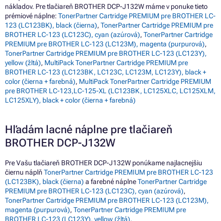
nákladov. Pre tlačiareň BROTHER DCP-J132W máme v ponuke tieto
prémiové náplne:
TonerPartner Cartridge PREMIUM pre BROTHER LC-
123 (LC123BK), black (čierna)
,
TonerPartner Cartridge PREMIUM pre
BROTHER LC-123 (LC123C), cyan (azúrová)
,
TonerPartner Cartridge
PREMIUM pre BROTHER LC-123 (LC123M), magenta (purpurová)
,
TonerPartner Cartridge PREMIUM pre BROTHER LC-123 (LC123Y),
yellow (žltá)
,
MultiPack TonerPartner Cartridge PREMIUM pre
BROTHER LC-123 (LC123BK, LC123C, LC123M, LC123Y), black +
color (čierna + farebná)
,
MultiPack TonerPartner Cartridge PREMIUM
pre BROTHER LC-123,LC-125-XL (LC123BK, LC125XLC, LC125XLM,
LC125XLY), black + color (čierna + farebná)
Hľadám lacné náplne pre tlačiareň
BROTHER DCP-J132W
Pre Vašu tlačiareň BROTHER DCP-J132W ponúkame najlacnejšiu
čiernu náplň
TonerPartner Cartridge PREMIUM pre BROTHER LC-123
(LC123BK), black (čierna)
a farebné náplne
TonerPartner Cartridge
PREMIUM pre BROTHER LC-123 (LC123C), cyan (azúrová)
,
TonerPartner Cartridge PREMIUM pre BROTHER LC-123 (LC123M),
magenta (purpurová)
,
TonerPartner Cartridge PREMIUM pre
BROTHER LC-123 (LC123Y), yellow (žltá)
.