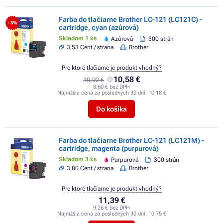
Farba do tlačiarne Brother LC-121 (LC121C) -
- 3%
cartridge, cyan (azúrová)
Skladom 1 ks
Azúrová
300 strán
3,53 Cent / strana
Brother
Pre ktoré tlačiarne je produkt vhodný?
10,58 €
10,92 €
8,60 € bez DPH
Najnižšia cena za posledných 30 dní:
10,18 €
Do košíka
Farba do tlačiarne Brother LC-121 (LC121M) -
cartridge, magenta (purpurová)
Skladom 3 ks
Purpurová
300 strán
3,80 Cent / strana
Brother
Pre ktoré tlačiarne je produkt vhodný?
11,39 €
9,26 € bez DPH
Najnižšia cena za posledných 30 dní:
10,75 €