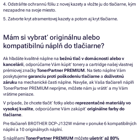
4. Odstráňte ochrannú fóliu z novej kazety a vložte ju do tlačiarne, kým
nezapadne na svoje miesto.
5. Zatvorte kryt atramentovej kazety a potom aj kryt tlačiarne.
Mám si vybrať originálnu alebo
kompatibilnú náplň do tlačiarne?
Ak hľadáte kvalitné náplne na
bežnú tlač v domácnosti alebo v
kancelárii
, odporúčame Vám kúpiť tonery a cartridge našej vlastnej
prémiovej značky
TonerPartner PREMIUM
. Na tieto náplne Vám
poskytujeme
garanciu proti poškodeniu tlačiarne
a
doživotnú
záruku
na mechanické časti náplne. Navyše, ak Vaša tlačiareň náplň
TonerPartner PREMIUM neprijme, môžete nám ju vrátiť a my Vám
vrátime peniaze.
V prípade, že chcete tlačiť fotky alebo
reprezentačné materiály vo
vysokej kvalite
, odporúčame Vám zakúpiť
originálne farby do
tlačiarne
.
Pre tlačiareň BROTHER DCP-J132W máme v ponuke 6 kompatibilných
náplní a 10 originálnych náplní.
S náplňami
TonerPartner PREMIUM
môžete
ušetriť až 80%