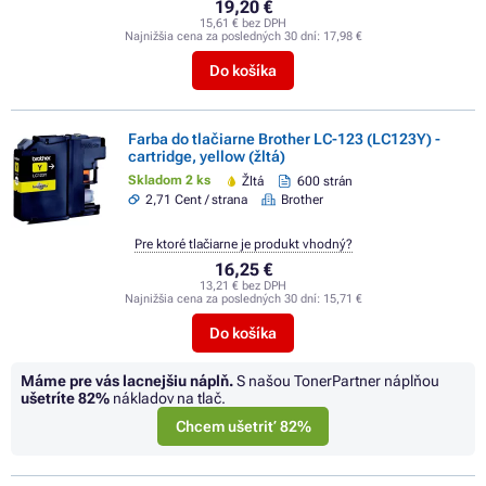
19,20 €
15,61 € bez DPH
Najnižšia cena za posledných 30 dní:
17,98 €
Do košíka
Farba do tlačiarne Brother LC-123 (LC123Y) -
cartridge, yellow (žltá)
Skladom 2 ks
Žltá
600 strán
2,71 Cent / strana
Brother
Pre ktoré tlačiarne je produkt vhodný?
16,25 €
13,21 € bez DPH
Najnižšia cena za posledných 30 dní:
15,71 €
Do košíka
Máme pre vás lacnejšiu náplň.
S našou TonerPartner náplňou
ušetríte
82%
nákladov na tlač.
Chcem ušetriť 82%