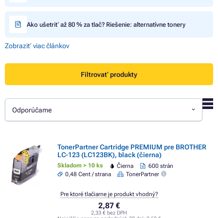
Ako ušetriť až 80 % za tlač? Riešenie: alternatívne tonery
Zobraziť viac článkov
Filtrovať produkty
Odporúčame
TonerPartner Cartridge PREMIUM pre BROTHER
LC-123 (LC123BK), black (čierna)
Skladom > 10 ks
Čierna
600 strán
0,48 Cent / strana
TonerPartner
Pre ktoré tlačiarne je produkt vhodný?
2,87 €
2,33 € bez DPH