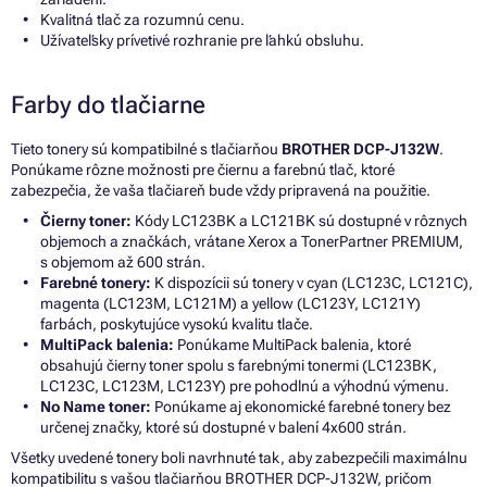
Kvalitná tlač za rozumnú cenu.
Užívateľsky prívetivé rozhranie pre ľahkú obsluhu.
Farby do tlačiarne
Tieto tonery sú kompatibilné s tlačiarňou
BROTHER DCP-J132W
.
Ponúkame rôzne možnosti pre čiernu a farebnú tlač, ktoré
zabezpečia, že vaša tlačiareň bude vždy pripravená na použitie.
Čierny toner:
Kódy LC123BK a LC121BK sú dostupné v rôznych
objemoch a značkách, vrátane Xerox a TonerPartner PREMIUM,
s objemom až 600 strán.
Farebné tonery:
K dispozícii sú tonery v cyan (LC123C, LC121C),
magenta (LC123M, LC121M) a yellow (LC123Y, LC121Y)
farbách, poskytujúce vysokú kvalitu tlače.
MultiPack balenia:
Ponúkame MultiPack balenia, ktoré
obsahujú čierny toner spolu s farebnými tonermi (LC123BK,
LC123C, LC123M, LC123Y) pre pohodlnú a výhodnú výmenu.
No Name toner:
Ponúkame aj ekonomické farebné tonery bez
určenej značky, ktoré sú dostupné v balení 4x600 strán.
Všetky uvedené tonery boli navrhnuté tak, aby zabezpečili maximálnu
kompatibilitu s vašou tlačiarňou BROTHER DCP-J132W, pričom