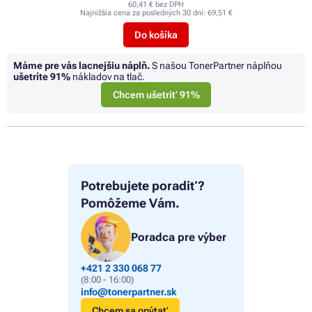
60,41 € bez DPH
Najnižšia cena za posledných 30 dní:
69,51 €
Do košíka
Máme pre vás lacnejšiu náplň.
S našou TonerPartner náplňou
ušetríte
91%
nákladov na tlač.
Chcem ušetriť 91%
Potrebujete poradiť?
Pomôžeme Vám.
Poradca pre výber
+421 2 330 068 77
(8:00 - 16:00)
info@tonerpartner.sk
Chcem sa opýtať