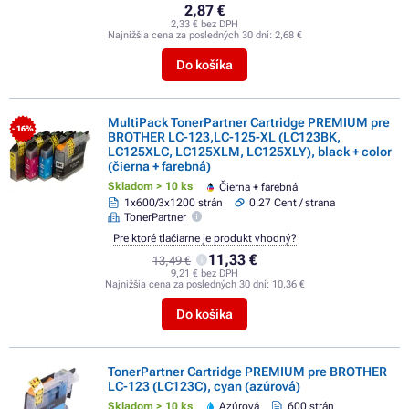
2,87 €
2,33 € bez DPH
Najnižšia cena za posledných 30 dní:
2,68 €
Do košíka
MultiPack TonerPartner Cartridge PREMIUM pre
- 16%
BROTHER LC-123,LC-125-XL (LC123BK,
LC125XLC, LC125XLM, LC125XLY), black + color
(čierna + farebná)
Skladom > 10 ks
Čierna + farebná
1x600/3x1200 strán
0,27 Cent / strana
TonerPartner
Pre ktoré tlačiarne je produkt vhodný?
11,33 €
13,49 €
9,21 € bez DPH
Najnižšia cena za posledných 30 dní:
10,36 €
Do košíka
TonerPartner Cartridge PREMIUM pre BROTHER
LC-123 (LC123C), cyan (azúrová)
Skladom > 10 ks
Azúrová
600 strán