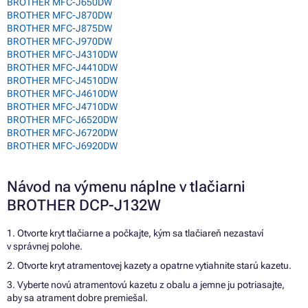
BROTHER MFC-J650DW
BROTHER MFC-J870DW
BROTHER MFC-J875DW
BROTHER MFC-J970DW
BROTHER MFC-J4310DW
BROTHER MFC-J4410DW
BROTHER MFC-J4510DW
BROTHER MFC-J4610DW
BROTHER MFC-J4710DW
BROTHER MFC-J6520DW
BROTHER MFC-J6720DW
BROTHER MFC-J6920DW
Návod na výmenu náplne v tlačiarni
BROTHER DCP-J132W
1. Otvorte kryt tlačiarne a počkajte, kým sa tlačiareň nezastaví
v správnej polohe.
2. Otvorte kryt atramentovej kazety a opatrne vytiahnite starú kazetu.
3. Vyberte novú atramentovú kazetu z obalu a jemne ju potriasajte,
aby sa atrament dobre premiešal.