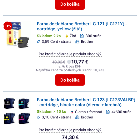
Do košíka
Farba do tlačiarne Brother LC-121 (LC121Y) -
- 1%
cartridge, yellow (žltá)
Skladom 2 ks
Žltá
300 strán
3,59 Cent / strana
Brother
Pre ktoré tlačiarne je produkt vhodný?
10,77 €
10,92 €
8,76 € bez DPH
Najnižšia cena za posledných 30 dní:
10,39 €
Do košíka
Farba do tlačiarne Brother LC-123 (LC123VALBP)
- cartridge, black + color (čierna + farebná)
Skladom > 10 ks
Čierna + farebná
4x600 strán
3,10 Cent / strana
Brother
Pre ktoré tlačiarne je produkt vhodný?
74,30 €