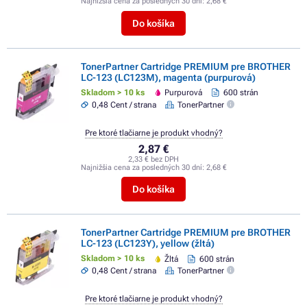
Najnižšia cena za posledných 30 dní:
2,68 €
Do košíka
TonerPartner Cartridge PREMIUM pre BROTHER
LC-123 (LC123M), magenta (purpurová)
Skladom > 10 ks
Purpurová
600 strán
0,48 Cent / strana
TonerPartner
Pre ktoré tlačiarne je produkt vhodný?
2,87 €
2,33 € bez DPH
Najnižšia cena za posledných 30 dní:
2,68 €
Do košíka
TonerPartner Cartridge PREMIUM pre BROTHER
LC-123 (LC123Y), yellow (žltá)
Skladom > 10 ks
Žltá
600 strán
0,48 Cent / strana
TonerPartner
Pre ktoré tlačiarne je produkt vhodný?