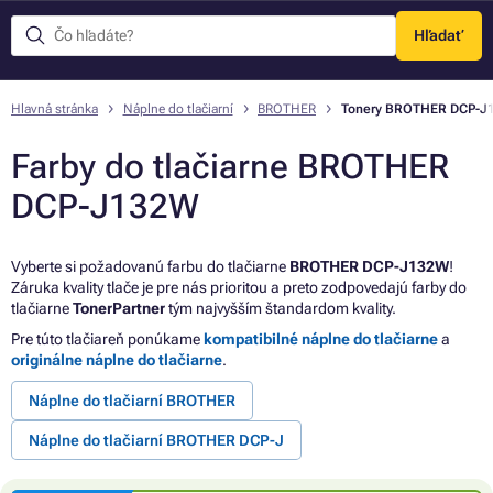
Hľadať
Menu
Hlavná stránka
Náplne do tlačiarní
BROTHER
Tonery BROTHER DCP-J
Farby do tlačiarne BROTHER
DCP-J132W
Vyberte si požadovanú farbu do tlačiarne
BROTHER DCP-J132W
!
Záruka kvality tlače je pre nás prioritou a preto zodpovedajú farby do
tlačiarne
TonerPartner
tým najvyšším štandardom kvality.
Pre túto tlačiareň ponúkame
kompatibilné náplne do tlačiarne
a
originálne náplne do tlačiarne
.
Náplne do tlačiarní BROTHER
Náplne do tlačiarní BROTHER DCP-J