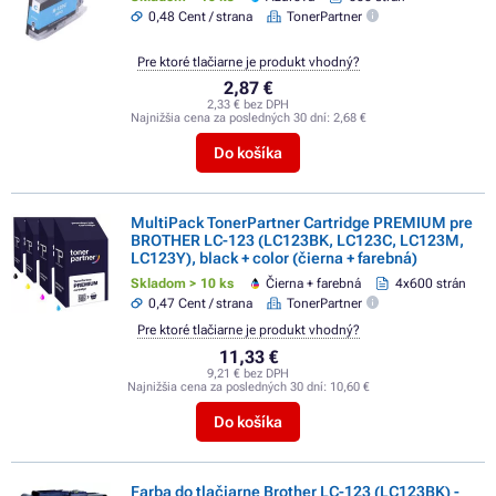
0,48 Cent / strana
TonerPartner
Pre ktoré tlačiarne je produkt vhodný?
2,87 €
2,33 € bez DPH
Najnižšia cena za posledných 30 dní:
2,68 €
Do košíka
MultiPack TonerPartner Cartridge PREMIUM pre
BROTHER LC-123 (LC123BK, LC123C, LC123M,
LC123Y), black + color (čierna + farebná)
Skladom > 10 ks
Čierna + farebná
4x600 strán
0,47 Cent / strana
TonerPartner
Pre ktoré tlačiarne je produkt vhodný?
11,33 €
9,21 € bez DPH
Najnižšia cena za posledných 30 dní:
10,60 €
Do košíka
Farba do tlačiarne Brother LC-123 (LC123BK) -