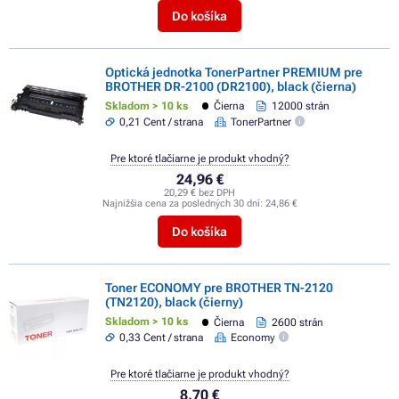
Do košíka
Optická jednotka TonerPartner PREMIUM pre
BROTHER DR-2100 (DR2100), black (čierna)
Skladom > 10 ks
Čierna
12000 strán
0,21 Cent / strana
TonerPartner
Pre ktoré tlačiarne je produkt vhodný?
24,96 €
20,29 € bez DPH
Najnižšia cena za posledných 30 dní:
24,86 €
Do košíka
Toner ECONOMY pre BROTHER TN-2120
(TN2120), black (čierny)
Skladom > 10 ks
Čierna
2600 strán
0,33 Cent / strana
Economy
Pre ktoré tlačiarne je produkt vhodný?
8,70 €