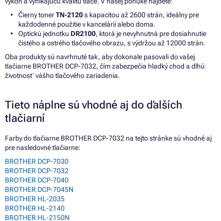
výkon a vynikajúcu kvalitu tlače. V našej ponuke nájdete:
Čierny toner
TN-2120
s kapacitou až 2600 strán, ideálny pre
každodenné použitie v kancelárii alebo doma.
Optickú jednotku
DR2100
, ktorá je nevyhnutná pre dosiahnutie
čistého a ostrého tlačového obrazu, s výdržou až 12000 strán.
Oba produkty sú navrhnuté tak, aby dokonale pasovali do vašej
tlačiarne BROTHER DCP-7032, čím zabezpečia hladký chod a dlhú
životnosť vášho tlačového zariadenia.
Tieto náplne sú vhodné aj do ďalších
tlačiarní
Farby do tlačiarne BROTHER DCP-7032 na tejto stránke sú vhodné aj
pre nasledovné tlačiarne:
BROTHER DCP-7030
BROTHER DCP-7032
BROTHER DCP-7040
BROTHER DCP-7045N
BROTHER HL-2035
BROTHER HL-2140
BROTHER HL-2150N