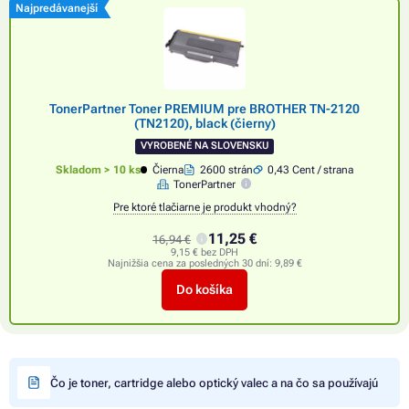
Najpredávanejší
TonerPartner Toner PREMIUM pre BROTHER TN-2120
(TN2120), black (čierny)
VYROBENÉ NA SLOVENSKU
Skladom > 10 ks
Čierna
2600 strán
0,43 Cent / strana
TonerPartner
Pre ktoré tlačiarne je produkt vhodný?
11,25 €
16,94 €
9,15 € bez DPH
Najnižšia cena za posledných 30 dní:
9,89 €
Do košíka
Čo je toner, cartridge alebo optický valec a na čo sa používajú