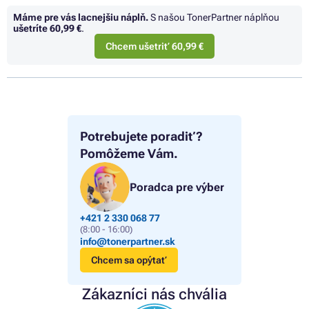
Máme pre vás lacnejšiu náplň.
S našou TonerPartner náplňou
ušetríte
60,99 €
.
Chcem ušetriť 60,99 €
Potrebujete poradiť?
Pomôžeme Vám.
Poradca pre výber
+421 2 330 068 77
(8:00 - 16:00)
info@tonerpartner.sk
Chcem sa opýtať
Zákazníci nás chvália