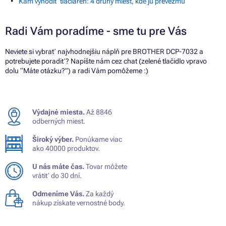
Kam vyhodiť tlačiareň: 4 druhy miest, kde ju prevezmú
Radi Vám poradíme - sme tu pre Vás
Neviete si vybrať najvhodnejšiu náplň pre BROTHER DCP-7032 a
potrebujete poradiť? Napíšte nám cez chat (zelené tlačidlo vpravo
dolu “Máte otázku?”) a radi Vám pomôžeme :)
Výdajné miesta.
Až 8846
odberných miest.
Široký výber.
Ponúkame viac
ako 40000 produktov.
U nás máte čas.
Tovar môžete
vrátiť do 30 dní.
Odmeníme Vás.
Za každý
nákup získate vernostné body.