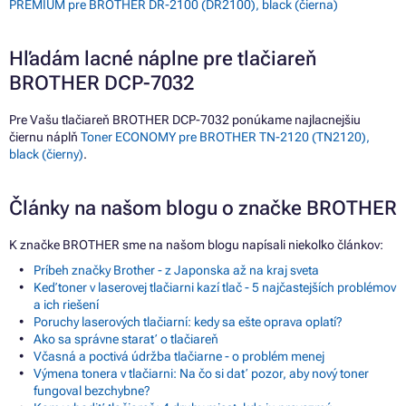
PREMIUM pre BROTHER DR-2100 (DR2100), black (čierna)
Hľadám lacné náplne pre tlačiareň
BROTHER DCP-7032
Pre Vašu tlačiareň BROTHER DCP-7032 ponúkame najlacnejšiu
čiernu náplň
Toner ECONOMY pre BROTHER TN-2120 (TN2120),
black (čierny)
.
Články na našom blogu o značke BROTHER
K značke BROTHER sme na našom blogu napísali niekoľko článkov:
Príbeh značky Brother - z Japonska až na kraj sveta
Keď toner v laserovej tlačiarni kazí tlač - 5 najčastejších problémov
a ich riešení
Poruchy laserových tlačiarní: kedy sa ešte oprava oplatí?
Ako sa správne starať o tlačiareň
Včasná a poctivá údržba tlačiarne - o problém menej
Výmena tonera v tlačiarni: Na čo si dať pozor, aby nový toner
fungoval bezchybne?