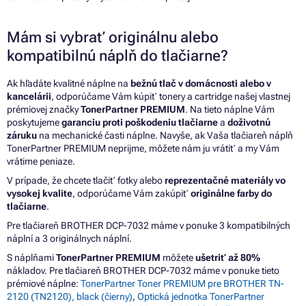
Mám si vybrať originálnu alebo
kompatibilnú náplň do tlačiarne?
Ak hľadáte kvalitné náplne na
bežnú tlač v domácnosti alebo v
kancelárii
, odporúčame Vám kúpiť tonery a cartridge našej vlastnej
prémiovej značky
TonerPartner PREMIUM
. Na tieto náplne Vám
poskytujeme
garanciu proti poškodeniu tlačiarne
a
doživotnú
záruku
na mechanické časti náplne. Navyše, ak Vaša tlačiareň náplň
TonerPartner PREMIUM neprijme, môžete nám ju vrátiť a my Vám
vrátime peniaze.
V prípade, že chcete tlačiť fotky alebo
reprezentačné materiály vo
vysokej kvalite
, odporúčame Vám zakúpiť
originálne farby do
tlačiarne
.
Pre tlačiareň BROTHER DCP-7032 máme v ponuke 3 kompatibilných
náplní a 3 originálnych náplní.
S náplňami
TonerPartner PREMIUM
môžete
ušetriť až 80%
nákladov. Pre tlačiareň BROTHER DCP-7032 máme v ponuke tieto
prémiové náplne:
TonerPartner Toner PREMIUM pre BROTHER TN-
2120 (TN2120), black (čierny)
,
Optická jednotka TonerPartner