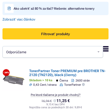
Ako ušetriť až 80 % za tlač? Riešenie: alternatívne tonery
Zobraziť viac článkov
Filtrovať produkty
Odporúčame
TonerPartner Toner PREMIUM pre BROTHER TN-
- 34%
2120 (TN2120), black (čierny)
Skladom > 10 ks
Čierna
2600 strán
0,43 Cent / strana
TonerPartner
Pre ktoré tlačiarne je produkt vhodný?
11,25 €
16,94 €
9,15 € bez DPH
Najnižšia cena za posledných 30 dní:
9,89 €