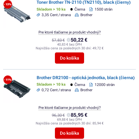
Toner Brother TN-2110 (TN2110), black (čierny)
- 13%
Skladom > 10 ks
Čierna
1500 strán
3,35 Cent / strana
Brother
Pre ktoré tlačiarne je produkt vhodný?
50,22 €
57,83 €
40,83 € bez DPH
Najnižšia cena za posledných 30 dní:
49,72 €
Do košíka
Brother DR2100 - optická jednotka, black (čierna)
- 11%
Skladom > 10 ks
Čierna
12000 strán
0,72 Cent / strana
Brother
Pre ktoré tlačiarne je produkt vhodný?
85,95 €
96,30 €
69,88 € bez DPH
Najnižšia cena za posledných 30 dní:
85,94 €
Do košíka