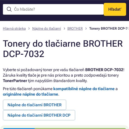
Hľadať
Menu
Hlavná stránka
Náplne do tlačiarní
BROTHER
Tonery BROTHER DCP-7
Tonery do tlačiarne BROTHER
DCP-7032
Vyberte si požadovaný toner pre vašu tlačiareň
BROTHER DCP-7032
!
Záruka kvality tlače je pre nás prioritou a preto zodpovedajú tonery
TonerPartner
tým najvyšším štandardom kvality.
Pre túto tlačiareň ponúkame
kompatibilné náplne do tlačiarne
a
originálne náplne do tlačiarne
.
Náplne do tlačiarní BROTHER
Náplne do tlačiarní BROTHER DCP