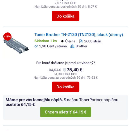
7,07 € bez DPH
Najnižšia cena za posledných 30 dní:
8,07 €
Do košíka
Toner Brother TN-2120 (TN2120), black (čierny)
- 11%
Skladom 1 ks
Čierna
2600 strán
2,90 Cent / strana
Brother
Pre ktoré tlačiarne je produkt vhodný?
75,40 €
84,51 €
61,30 € bez DPH
Najnižšia cena za posledných 30 dní:
73,63 €
Do košíka
Máme pre vás lacnejšiu náplň.
S našou TonerPartner náplňou
ušetríte
64,15 €
.
Chcem ušetriť 64,15 €