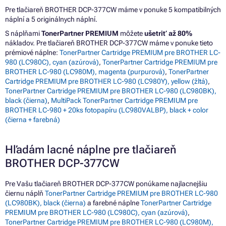
Pre tlačiareň BROTHER DCP-377CW máme v ponuke 5 kompatibilných
náplní a 5 originálnych náplní.
S náplňami
TonerPartner PREMIUM
môžete
ušetriť až 80%
nákladov. Pre tlačiareň BROTHER DCP-377CW máme v ponuke tieto
prémiové náplne:
TonerPartner Cartridge PREMIUM pre BROTHER LC-
980 (LC980C), cyan (azúrová)
,
TonerPartner Cartridge PREMIUM pre
BROTHER LC-980 (LC980M), magenta (purpurová)
,
TonerPartner
Cartridge PREMIUM pre BROTHER LC-980 (LC980Y), yellow (žltá)
,
TonerPartner Cartridge PREMIUM pre BROTHER LC-980 (LC980BK),
black (čierna)
,
MultiPack TonerPartner Cartridge PREMIUM pre
BROTHER LC-980 + 20ks fotopapíru (LC980VALBP), black + color
(čierna + farebná)
Hľadám lacné náplne pre tlačiareň
BROTHER DCP-377CW
Pre Vašu tlačiareň BROTHER DCP-377CW ponúkame najlacnejšiu
čiernu náplň
TonerPartner Cartridge PREMIUM pre BROTHER LC-980
(LC980BK), black (čierna)
a farebné náplne
TonerPartner Cartridge
PREMIUM pre BROTHER LC-980 (LC980C), cyan (azúrová)
,
TonerPartner Cartridge PREMIUM pre BROTHER LC-980 (LC980M),