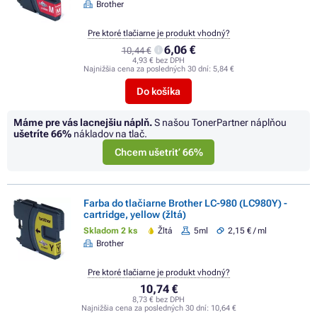
Brother
Pre ktoré tlačiarne je produkt vhodný?
6,06 €
10,44 €
4,93 € bez DPH
Najnižšia cena za posledných 30 dní:
5,84 €
Do košíka
Máme pre vás lacnejšiu náplň.
S našou TonerPartner náplňou
ušetríte
66%
nákladov na tlač.
Chcem ušetriť 66%
Farba do tlačiarne Brother LC-980 (LC980Y) -
cartridge, yellow (žltá)
Skladom 2 ks
Žltá
5ml
2,15 € / ml
Brother
Pre ktoré tlačiarne je produkt vhodný?
10,74 €
8,73 € bez DPH
Najnižšia cena za posledných 30 dní:
10,64 €