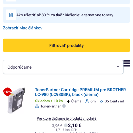
Ako ušetriť až 80 % za tlač? Riešenie: alternatívne tonery
Zobraziť viac článkov
Filtrovať produkty
Odporúčame
TonerPartner Cartridge PREMIUM pre BROTHER
- 47%
LC-980 (LC980BK), black (čierna)
Skladom > 10 ks
Čierna
6ml
35 Cent / ml
TonerPartner
Pre ktoré tlačiarne je produkt vhodný?
2,10 €
3,96 €
1,71 € bez DPH