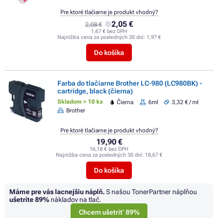
Pre ktoré tlačiarne je produkt vhodný?
2,05 €
2,08 €
1,67 € bez DPH
Najnižšia cena za posledných 30 dní:
1,97 €
Do košíka
Farba do tlačiarne Brother LC-980 (LC980BK) -
cartridge, black (čierna)
Skladom > 10 ks
Čierna
6ml
3,32 € / ml
Brother
Pre ktoré tlačiarne je produkt vhodný?
19,90 €
16,18 € bez DPH
Najnižšia cena za posledných 30 dní:
18,67 €
Do košíka
Máme pre vás lacnejšiu náplň.
S našou TonerPartner náplňou
ušetríte
89%
nákladov na tlač.
Chcem ušetriť 89%