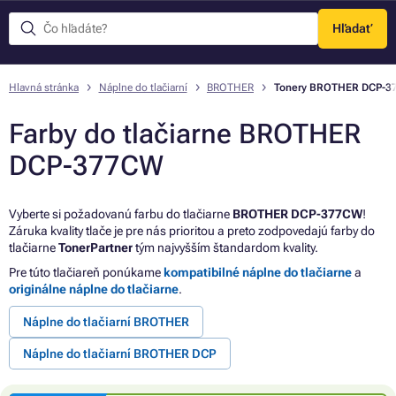
Hľadať
Menu
Hlavná stránka
Náplne do tlačiarní
BROTHER
Tonery BROTHER DCP-3
Farby do tlačiarne BROTHER
DCP-377CW
Vyberte si požadovanú farbu do tlačiarne
BROTHER DCP-377CW
!
Záruka kvality tlače je pre nás prioritou a preto zodpovedajú farby do
tlačiarne
TonerPartner
tým najvyšším štandardom kvality.
Pre túto tlačiareň ponúkame
kompatibilné náplne do tlačiarne
a
originálne náplne do tlačiarne
.
Náplne do tlačiarní BROTHER
Náplne do tlačiarní BROTHER DCP