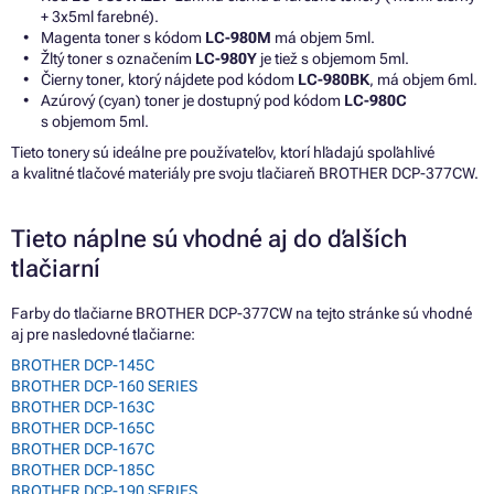
+ 3x5ml farebné).
Magenta toner s kódom
LC-980M
má objem 5ml.
Žltý toner s označením
LC-980Y
je tiež s objemom 5ml.
Čierny toner, ktorý nájdete pod kódom
LC-980BK
, má objem 6ml.
Azúrový (cyan) toner je dostupný pod kódom
LC-980C
s objemom 5ml.
Tieto tonery sú ideálne pre používateľov, ktorí hľadajú spoľahlivé
a kvalitné tlačové materiály pre svoju tlačiareň BROTHER DCP-377CW.
Tieto náplne sú vhodné aj do ďalších
tlačiarní
Farby do tlačiarne BROTHER DCP-377CW na tejto stránke sú vhodné
aj pre nasledovné tlačiarne:
BROTHER DCP-145C
BROTHER DCP-160 SERIES
BROTHER DCP-163C
BROTHER DCP-165C
BROTHER DCP-167C
BROTHER DCP-185C
BROTHER DCP-190 SERIES