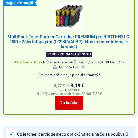
Najpredávanejší
MultiPack TonerPartner Cartridge PREMIUM pre BROTHER LC-
980 + 20ks fotopapíru (LC980VALBP), black + color (čierna +
farebná)
VYROBENÉ NA SLOVENSKU
Skladom > 10 ks
Čierna + farebná
1x6ml/3x5ml
39 Cent / ml
TonerPartner
Pre ktoré tlačiarne je produkt vhodný?
8,19 €
8,77 €
6,66 € bez DPH
Najnižšia cena za posledných 30 dní:
7,82 €
Do košíka
Čo je toner, cartridge alebo optický valec a na čo sa používajú