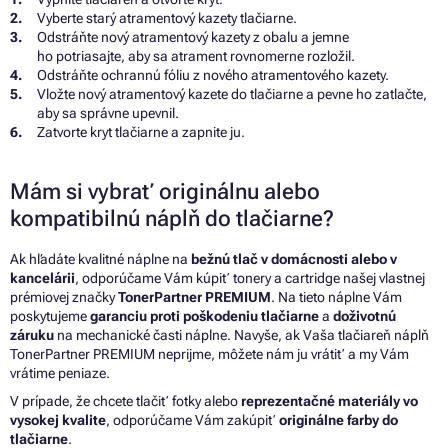
Vyberte starý atramentový kazety tlačiarne.
Odstráňte nový atramentový kazety z obalu a jemne
ho potriasajte, aby sa atrament rovnomerne rozložil.
Odstráňte ochrannú fóliu z nového atramentového kazety.
Vložte nový atramentový kazete do tlačiarne a pevne ho zatlačte,
aby sa správne upevnil.
Zatvorte kryt tlačiarne a zapnite ju.
Mám si vybrať originálnu alebo
kompatibilnú náplň do tlačiarne?
Ak hľadáte kvalitné náplne na
bežnú tlač v domácnosti alebo v
kancelárii
, odporúčame Vám kúpiť tonery a cartridge našej vlastnej
prémiovej značky
TonerPartner PREMIUM
. Na tieto náplne Vám
poskytujeme
garanciu proti poškodeniu tlačiarne
a
doživotnú
záruku
na mechanické časti náplne. Navyše, ak Vaša tlačiareň náplň
TonerPartner PREMIUM neprijme, môžete nám ju vrátiť a my Vám
vrátime peniaze.
V prípade, že chcete tlačiť fotky alebo
reprezentačné materiály vo
vysokej kvalite
, odporúčame Vám zakúpiť
originálne farby do
tlačiarne
.