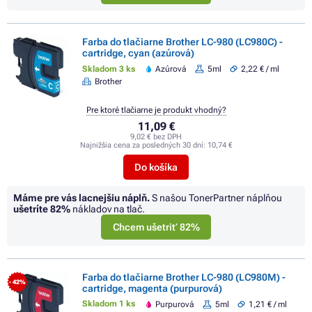
Farba do tlačiarne Brother LC-980 (LC980C) -
cartridge, cyan (azúrová)
Skladom 3 ks
Azúrová
5ml
2,22 € / ml
Brother
Pre ktoré tlačiarne je produkt vhodný?
11,09 €
9,02 € bez DPH
Najnižšia cena za posledných 30 dní:
10,74 €
Do košíka
Máme pre vás lacnejšiu náplň.
S našou TonerPartner náplňou
ušetríte
82%
nákladov na tlač.
Chcem ušetriť 82%
Farba do tlačiarne Brother LC-980 (LC980M) -
- 42%
cartridge, magenta (purpurová)
Skladom 1 ks
Purpurová
5ml
1,21 € / ml