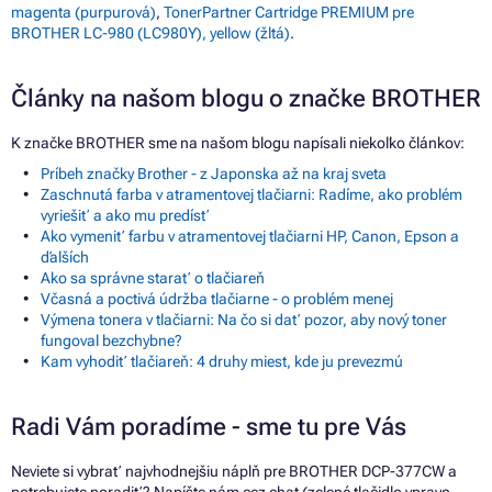
magenta (purpurová)
,
TonerPartner Cartridge PREMIUM pre
BROTHER LC-980 (LC980Y), yellow (žltá)
.
Články na našom blogu o značke BROTHER
K značke BROTHER sme na našom blogu napísali niekoľko článkov:
Príbeh značky Brother - z Japonska až na kraj sveta
Zaschnutá farba v atramentovej tlačiarni: Radíme, ako problém
vyriešiť a ako mu predísť
Ako vymeniť farbu v atramentovej tlačiarni HP, Canon, Epson a
ďalších
Ako sa správne starať o tlačiareň
Včasná a poctivá údržba tlačiarne - o problém menej
Výmena tonera v tlačiarni: Na čo si dať pozor, aby nový toner
fungoval bezchybne?
Kam vyhodiť tlačiareň: 4 druhy miest, kde ju prevezmú
Radi Vám poradíme - sme tu pre Vás
Neviete si vybrať najvhodnejšiu náplň pre BROTHER DCP-377CW a
potrebujete poradiť? Napíšte nám cez chat (zelené tlačidlo vpravo