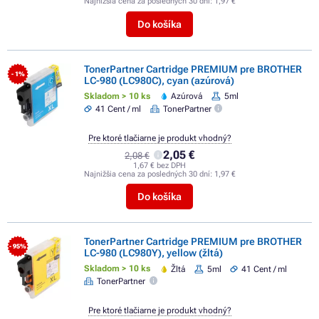
Najnižšia cena za posledných 30 dní:
1,97 €
Do košíka
TonerPartner Cartridge PREMIUM pre BROTHER
- 1%
LC-980 (LC980C), cyan (azúrová)
Skladom > 10 ks
Azúrová
5ml
41 Cent / ml
TonerPartner
Pre ktoré tlačiarne je produkt vhodný?
2,05 €
2,08 €
1,67 € bez DPH
Najnižšia cena za posledných 30 dní:
1,97 €
Do košíka
TonerPartner Cartridge PREMIUM pre BROTHER
- 95%
LC-980 (LC980Y), yellow (žltá)
Skladom > 10 ks
Žltá
5ml
41 Cent / ml
TonerPartner
Pre ktoré tlačiarne je produkt vhodný?