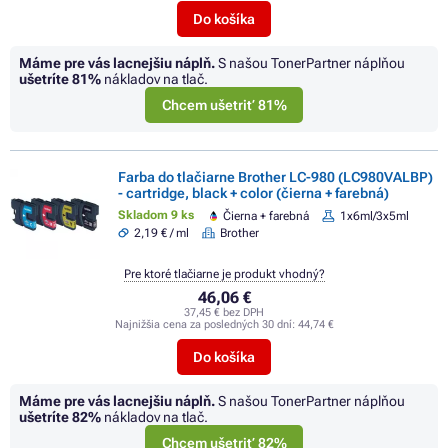
Do košíka
Máme pre vás lacnejšiu náplň.
S našou TonerPartner náplňou
ušetríte
81%
nákladov na tlač.
Chcem ušetriť 81%
Farba do tlačiarne Brother LC-980 (LC980VALBP)
- cartridge, black + color (čierna + farebná)
Skladom 9 ks
Čierna + farebná
1x6ml/3x5ml
2,19 € / ml
Brother
Pre ktoré tlačiarne je produkt vhodný?
46,06 €
37,45 € bez DPH
Najnižšia cena za posledných 30 dní:
44,74 €
Do košíka
Máme pre vás lacnejšiu náplň.
S našou TonerPartner náplňou
ušetríte
82%
nákladov na tlač.
Chcem ušetriť 82%