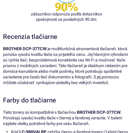
90%
zákazníkov odporúča podľa dotazníkov
spokojnosti za posledných 90 dní.
Recenzia tlačiarne
BROTHER DCP-377CW
je multifunkčná atramentová tlačiareň, ktorá
ponúka vysokú kvalitu tlače za prijateľnú cenu. Jej hlavnými výhodami
sú rýchla tlač, bezproblémová konektivita cez Wi-Fi a možnosť tlače
priamo z mobilných zariadení. Táto tlačiareň je ideálnym riešením pre
domáce kancelárie alebo malé podniky, ktoré potrebujú spoľahlivé
zariadenie pre častú tlač dokumentov a fotografií. S jej pomocou
môžete očakávať vynikajúce výsledky bez veľkých investícií.
Farby do tlačiarne
Tieto tonery sú kompatibilné s tlačiarňou
BROTHER DCP-377CW
.
Ponúkajú vysokú kvalitu tlače v čiernej a farebnej variante. V balení
nájdete všetky potrebné farby pre vašu tlačiareň.
Kód
LC-980VALBP
zahŕňa čiernu a farebné tonery (1x6ml čierny