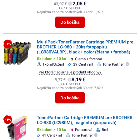
2,05 €
43,97 €
1,67 € bez DPH
Najnižšia cena za posledných 30 dní:
1,97 €
Do košíka
MultiPack TonerPartner Cartridge PREMIUM pre
- 7%
BROTHER LC-980 + 20ks fotopapíru
(LC980VALBP), black + color (čierna + farebná)
Skladom > 10 ks
Čierna + farebná
1x6ml/3x5ml
39 Cent / ml
TonerPartner
Pre ktoré tlačiarne je produkt vhodný?
8,19 €
8,77 €
6,66 € bez DPH
Najnižšia cena za posledných 30 dní:
7,82 €
Do košíka
TonerPartner Cartridge PREMIUM pre BROTHER
- 1%
LC-980 (LC980M), magenta (purpurová)
Skladom > 10 ks
Purpurová
5ml
41 Cent / ml
TonerPartner