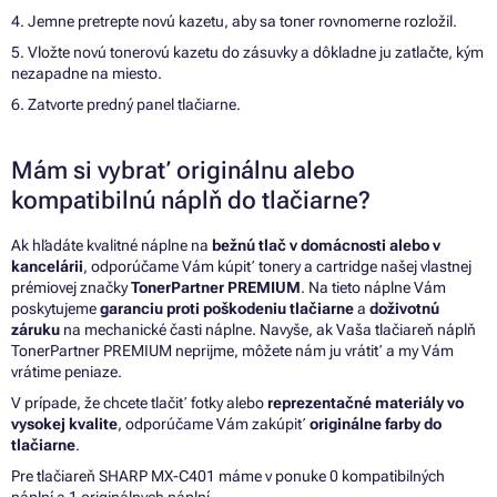
4. Jemne pretrepte novú kazetu, aby sa toner rovnomerne rozložil.
5. Vložte novú tonerovú kazetu do zásuvky a dôkladne ju zatlačte, kým
nezapadne na miesto.
6. Zatvorte predný panel tlačiarne.
Mám si vybrať originálnu alebo
kompatibilnú náplň do tlačiarne?
Ak hľadáte kvalitné náplne na
bežnú tlač v domácnosti alebo v
kancelárii
, odporúčame Vám kúpiť tonery a cartridge našej vlastnej
prémiovej značky
TonerPartner PREMIUM
. Na tieto náplne Vám
poskytujeme
garanciu proti poškodeniu tlačiarne
a
doživotnú
záruku
na mechanické časti náplne. Navyše, ak Vaša tlačiareň náplň
TonerPartner PREMIUM neprijme, môžete nám ju vrátiť a my Vám
vrátime peniaze.
V prípade, že chcete tlačiť fotky alebo
reprezentačné materiály vo
vysokej kvalite
, odporúčame Vám zakúpiť
originálne farby do
tlačiarne
.
Pre tlačiareň SHARP MX-C401 máme v ponuke 0 kompatibilných
náplní a 1 originálnych náplní.