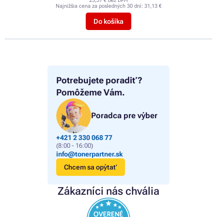
25,57 € bez DPH
Najnižšia cena za posledných 30 dní:
31,13 €
Do košíka
Potrebujete poradiť?
Pomôžeme Vám.
Poradca pre výber
+421 2 330 068 77
(8:00 - 16:00)
info@tonerpartner.sk
Chcem sa opýtať
Zákazníci nás chvália