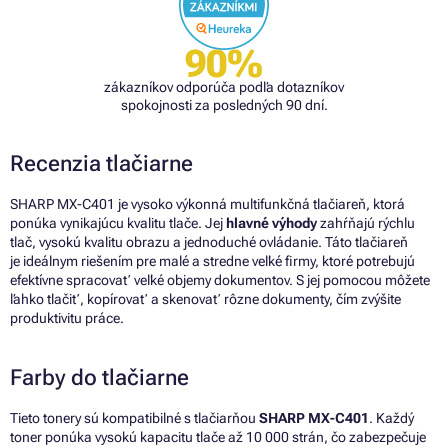
90%
zákazníkov odporúča podľa dotazníkov
spokojnosti za posledných 90 dní.
Recenzia tlačiarne
SHARP MX-C401 je vysoko výkonná multifunkčná tlačiareň, ktorá
ponúka vynikajúcu kvalitu tlače. Jej
hlavné výhody
zahŕňajú rýchlu
tlač, vysokú kvalitu obrazu a jednoduché ovládanie. Táto tlačiareň
je ideálnym riešením pre malé a stredne veľké firmy, ktoré potrebujú
efektívne spracovať veľké objemy dokumentov. S jej pomocou môžete
ľahko tlačiť, kopírovať a skenovať rôzne dokumenty, čím zvýšite
produktivitu práce.
Farby do tlačiarne
Tieto tonery sú kompatibilné s tlačiarňou
SHARP MX-C401
. Každý
toner ponúka vysokú kapacitu tlače až 10 000 strán, čo zabezpečuje