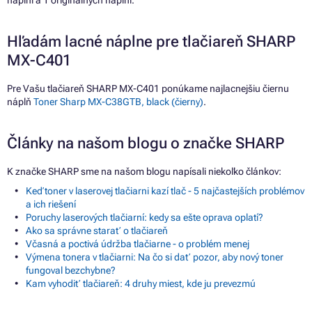
Hľadám lacné náplne pre tlačiareň SHARP
MX-C401
Pre Vašu tlačiareň SHARP MX-C401 ponúkame najlacnejšiu čiernu
náplň
Toner Sharp MX-C38GTB, black (čierny)
.
Články na našom blogu o značke SHARP
K značke SHARP sme na našom blogu napísali niekoľko článkov:
Keď toner v laserovej tlačiarni kazí tlač - 5 najčastejších problémov
a ich riešení
Poruchy laserových tlačiarní: kedy sa ešte oprava oplatí?
Ako sa správne starať o tlačiareň
Včasná a poctivá údržba tlačiarne - o problém menej
Výmena tonera v tlačiarni: Na čo si dať pozor, aby nový toner
fungoval bezchybne?
Kam vyhodiť tlačiareň: 4 druhy miest, kde ju prevezmú