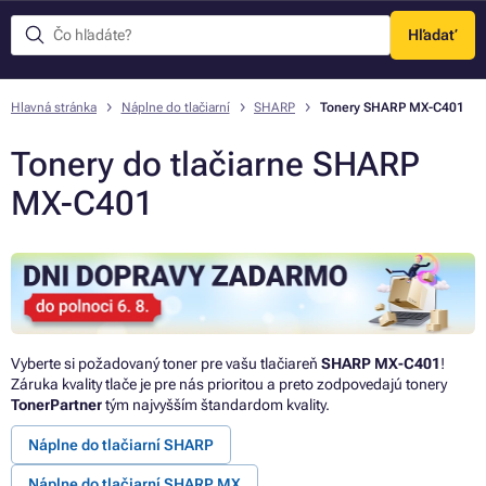
Hľadať
Menu
Hlavná stránka
Náplne do tlačiarní
SHARP
Tonery SHARP MX-C401
Tonery do tlačiarne SHARP
MX-C401
Vyberte si požadovaný toner pre vašu tlačiareň
SHARP MX-C401
!
Záruka kvality tlače je pre nás prioritou a preto zodpovedajú tonery
TonerPartner
tým najvyšším štandardom kvality.
Náplne do tlačiarní SHARP
Náplne do tlačiarní SHARP MX