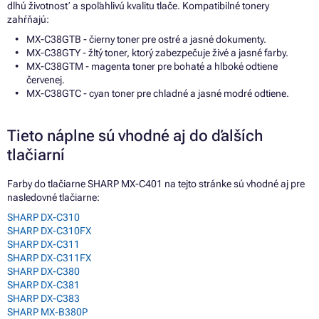
dlhú životnosť a spoľahlivú kvalitu tlače. Kompatibilné tonery
zahŕňajú:
MX-C38GTB - čierny toner pre ostré a jasné dokumenty.
MX-C38GTY - žltý toner, ktorý zabezpečuje živé a jasné farby.
MX-C38GTM - magenta toner pre bohaté a hlboké odtiene
červenej.
MX-C38GTC - cyan toner pre chladné a jasné modré odtiene.
Tieto náplne sú vhodné aj do ďalších
tlačiarní
Farby do tlačiarne SHARP MX-C401 na tejto stránke sú vhodné aj pre
nasledovné tlačiarne:
SHARP DX-C310
SHARP DX-C310FX
SHARP DX-C311
SHARP DX-C311FX
SHARP DX-C380
SHARP DX-C381
SHARP DX-C383
SHARP MX-B380P