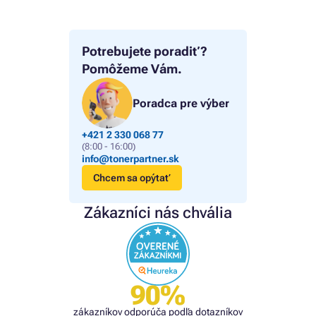
Potrebujete poradiť?
Pomôžeme Vám.
Poradca pre výber
+421 2 330 068 77
(8:00 - 16:00)
info@tonerpartner.sk
Chcem sa opýtať
Zákazníci nás chvália
90%
zákazníkov odporúča podľa dotazníkov