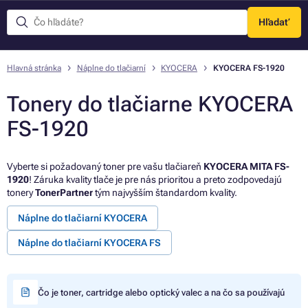
Hľadať
Menu
Hlavná stránka
Náplne do tlačiarní
KYOCERA
KYOCERA FS-1920
Tonery do tlačiarne KYOCERA
FS-1920
Vyberte si požadovaný toner pre vašu tlačiareň
KYOCERA MITA FS-
1920
! Záruka kvality tlače je pre nás prioritou a preto zodpovedajú
tonery
TonerPartner
tým najvyšším štandardom kvality.
Náplne do tlačiarní KYOCERA
Náplne do tlačiarní KYOCERA FS
Čo je toner, cartridge alebo optický valec a na čo sa používajú