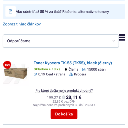
Ako ušetriť až 80 % za tlač? Riešenie: alternatívne tonery
Zobraziť viac článkov
Odporúčame
Toner Kyocera TK-55 (TK55), black (čierny)
- 86%
Skladom > 10 ks
Čierna
15000 strán
0,19 Cent / strana
Kyocera
Pre ktoré tlačiarne je produkt vhodný?
28,11 €
199,27 €
22,85 € bez DPH
Najnižšia cena za posledných 30 dní:
23,53 €
Do košíka