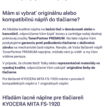
Mám si vybrať originálnu alebo
kompatibilnú náplň do tlačiarne?
Ak hľadáte kvalitné náplne na
bežnú tlač v domácnosti alebo v
kancelárii
, odporúčame Vám kúpiť tonery a cartridge našej vlastnej
prémiovej značky
TonerPartner PREMIUM
. Na tieto náplne Vám
poskytujeme
garanciu proti poškodeniu tlačiarne
a
doživotnú
záruku
na mechanické časti náplne. Navyše, ak Vaša tlačiareň náplň
TonerPartner PREMIUM neprijme, môžete nám ju vrátiť a my Vám
vrátime peniaze.
V prípade, že chcete tlačiť fotky alebo
reprezentačné materiály vo
vysokej kvalite
, odporúčame Vám zakúpiť
originálne farby do
tlačiarne
.
Pre tlačiareň KYOCERA MITA FS-1920 máme v ponuke 0
kompatibilných náplní a 1 originálnych náplní.
Hľadám lacné náplne pre tlačiareň
KYOCERA MITA FS-1920