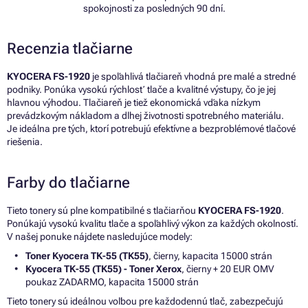
spokojnosti za posledných 90 dní.
Recenzia tlačiarne
KYOCERA FS-1920
je spoľahlivá tlačiareň vhodná pre malé a stredné
podniky. Ponúka vysokú rýchlosť tlače a kvalitné výstupy, čo je jej
hlavnou výhodou. Tlačiareň je tiež ekonomická vďaka nízkym
prevádzkovým nákladom a dlhej životnosti spotrebného materiálu.
Je ideálna pre tých, ktorí potrebujú efektívne a bezproblémové tlačové
riešenia.
Farby do tlačiarne
Tieto tonery sú plne kompatibilné s tlačiarňou
KYOCERA FS-1920
.
Ponúkajú vysokú kvalitu tlače a spoľahlivý výkon za každých okolností.
V našej ponuke nájdete nasledujúce modely:
Toner Kyocera TK-55 (TK55)
, čierny, kapacita 15000 strán
Kyocera TK-55 (TK55) - Toner Xerox
, čierny + 20 EUR OMV
poukaz ZADARMO, kapacita 15000 strán
Tieto tonery sú ideálnou voľbou pre každodennú tlač, zabezpečujú