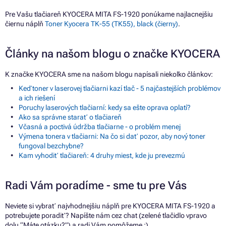
Pre Vašu tlačiareň KYOCERA MITA FS-1920 ponúkame najlacnejšiu
čiernu náplň
Toner Kyocera TK-55 (TK55), black (čierny)
.
Články na našom blogu o značke KYOCERA
K značke KYOCERA sme na našom blogu napísali niekoľko článkov:
Keď toner v laserovej tlačiarni kazí tlač - 5 najčastejších problémov
a ich riešení
Poruchy laserových tlačiarní: kedy sa ešte oprava oplatí?
Ako sa správne starať o tlačiareň
Včasná a poctivá údržba tlačiarne - o problém menej
Výmena tonera v tlačiarni: Na čo si dať pozor, aby nový toner
fungoval bezchybne?
Kam vyhodiť tlačiareň: 4 druhy miest, kde ju prevezmú
Radi Vám poradíme - sme tu pre Vás
Neviete si vybrať najvhodnejšiu náplň pre KYOCERA MITA FS-1920 a
potrebujete poradiť? Napíšte nám cez chat (zelené tlačidlo vpravo
dolu “Máte otázku?”) a radi Vám pomôžeme :)