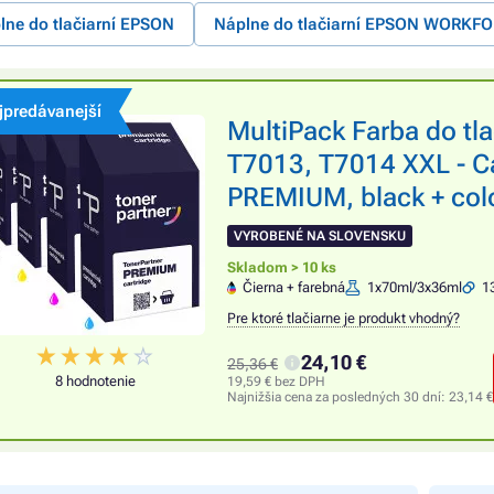
lne do tlačiarní EPSON
Náplne do tlačiarní EPSON WORKF
jpredávanejší
MultiPack Farba do t
T7013, T7014 XXL - Ca
PREMIUM, black + colo
VYROBENÉ NA SLOVENSKU
Skladom > 10 ks
Čierna + farebná
1x70ml/3x36ml
1
Pre ktoré tlačiarne je produkt vhodný?
24,10 €
25,36 €
8 hodnotenie
19,59 € bez DPH
Najnižšia cena za posledných 30 dní:
23,14 €