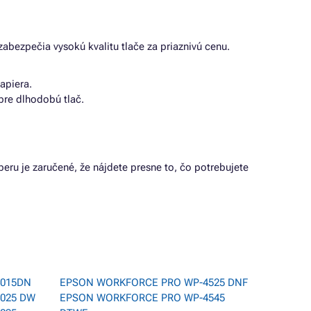
zabezpečia vysokú kvalitu tlače za priaznivú cenu.
apiera.
pre dlhodobú tlač.
beru je zaručené, že nájdete presne to, čo potrebujete
4015DN
EPSON WORKFORCE PRO WP-4525 DNF
025 DW
EPSON WORKFORCE PRO WP-4545