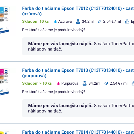
Farba do tlačiarne Epson T7012 (C13T70124010) - cart
(azúrová)
Skladom 10 ks
Azúrová
34,2ml
2,54 € / ml
E
Pre ktoré tlačiarne je produkt vhodný?
Máme pre vás lacnejšiu náplň.
S našou TonerPartn
nákladov na tlač.
Farba do tlačiarne Epson T7013 (C13T70134010) - car
(purpurová)
Skladom > 10 ks
Purpurová
34,2ml
2,54 € / ml
Pre ktoré tlačiarne je produkt vhodný?
Máme pre vás lacnejšiu náplň.
S našou TonerPartn
nákladov na tlač.
Farba do tlačiarne Epson T7014 (C13T70144010) - cart