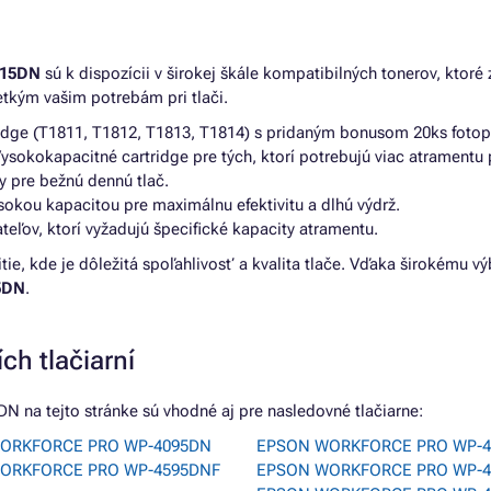
515DN
sú k dispozícii v širokej škále kompatibilných tonerov, ktoré 
etkým vašim potrebám pri tlači.
ridge (T1811, T1812, T1813, T1814) s pridaným bonusom 20ks fotop
ysokokapacitné cartridge pre tých, ktorí potrebujú viac atramentu 
y pre bežnú dennú tlač.
ysokou kapacitou pre maximálnu efektivitu a dlhú výdrž.
ateľov, ktorí vyžadujú špecifické kapacity atramentu.
tie, kde je dôležitá spoľahlivosť a kvalita tlače. Vďaka širokému vý
5DN
.
ch tlačiarní
a tejto stránke sú vhodné aj pre nasledovné tlačiarne:
ORKFORCE PRO WP-4095DN
EPSON WORKFORCE PRO WP-
ORKFORCE PRO WP-4595DNF
EPSON WORKFORCE PRO WP-4