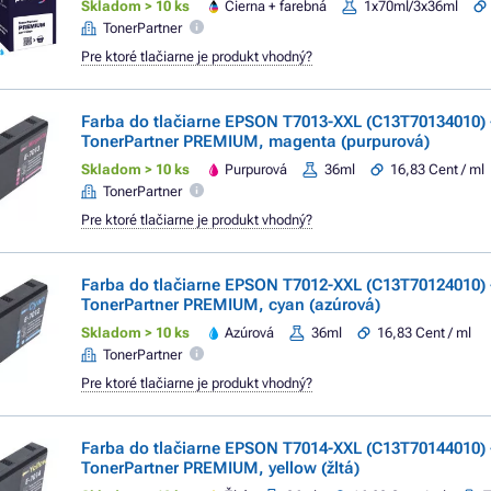
Skladom > 10 ks
Čierna + farebná
1x70ml/3x36ml
TonerPartner
Pre ktoré tlačiarne je produkt vhodný?
Farba do tlačiarne EPSON T7013-XXL (C13T70134010) -
TonerPartner PREMIUM, magenta (purpurová)
Skladom > 10 ks
Purpurová
36ml
16,83 Cent / ml
TonerPartner
Pre ktoré tlačiarne je produkt vhodný?
Farba do tlačiarne EPSON T7012-XXL (C13T70124010) -
TonerPartner PREMIUM, cyan (azúrová)
Skladom > 10 ks
Azúrová
36ml
16,83 Cent / ml
TonerPartner
Pre ktoré tlačiarne je produkt vhodný?
Farba do tlačiarne EPSON T7014-XXL (C13T70144010) -
TonerPartner PREMIUM, yellow (žltá)