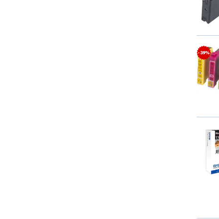
- 39%