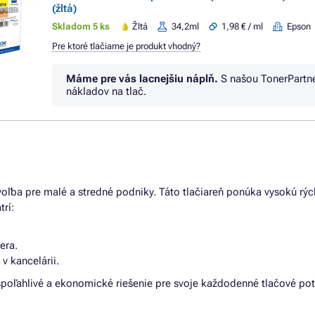
(žltá)
Skladom 5 ks
Žltá
34,2ml
1,98 € / ml
Epson
Pre ktoré tlačiarne je produkt vhodný?
Máme pre vás lacnejšiu náplň.
S našou TonerPartn
nákladov na tlač.
voľba pre malé a stredné podniky. Táto tlačiareň ponúka vysokú rých
rí:
era.
v kancelárii.
 spoľahlivé a ekonomické riešenie pre svoje každodenné tlačové pot