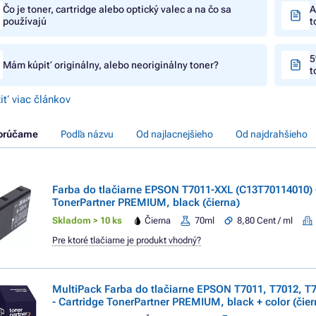
Čo je toner, cartridge alebo optický valec a na čo sa
A
používajú
t
5
Mám kúpiť originálny, alebo neoriginálny toner?
t
iť viac článkov
orúčame
Podľa názvu
Od najlacnejšieho
Od najdrahšieho
Farba do tlačiarne EPSON T7011-XXL (C13T70114010) -
TonerPartner PREMIUM, black (čierna)
Skladom > 10 ks
Čierna
70ml
8,80 Cent / ml
Pre ktoré tlačiarne je produkt vhodný?
MultiPack Farba do tlačiarne EPSON T7011, T7012, T
- Cartridge TonerPartner PREMIUM, black + color (čier