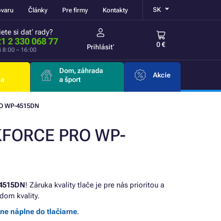
SK
ovaru
Články
Pre firmy
Kontakty
ete si dať rady?
1 2 330 068 77
0 €
Prihlásiť
i 8:00 – 16:00
Dom, záhrada
Akcie
ia
a šport
O WP-4515DN
RKFORCE PRO WP-
4515DN
! Záruka kvality tlače je pre nás prioritou a
dom kvality.
lne náplne do tlačiarne
.