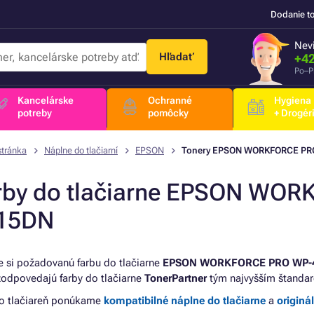
Dodanie t
Nevi
Hľadať
+42
Po–P
Kancelárske
Ochranné
Hygiena
potreby
pomôcky
+ Drogér
stránka
Náplne do tlačiarní
EPSON
Tonery EPSON WORKFORCE PR
rby do tlačiarne EPSON WO
15DN
e si požadovanú farbu do tlačiarne
EPSON WORKFORCE PRO WP-
zodpovedajú farby do tlačiarne
TonerPartner
tým najvyšším štandar
to tlačiareň ponúkame
kompatibilné náplne do tlačiarne
a
originá