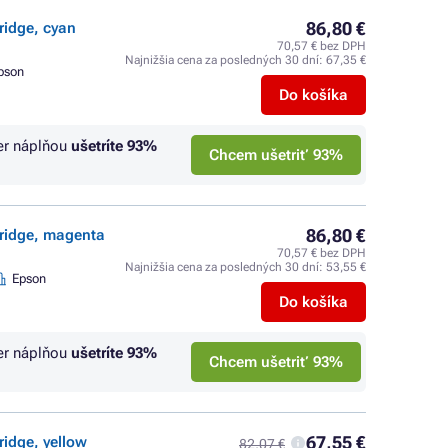
86,80 €
ridge, cyan
70,57 € bez DPH
Najnižšia cena za posledných 30 dní:
67,35 €
pson
Do košíka
er náplňou
ušetríte
93%
Chcem ušetriť 93%
86,80 €
tridge, magenta
70,57 € bez DPH
Najnižšia cena za posledných 30 dní:
53,55 €
Epson
Do košíka
er náplňou
ušetríte
93%
Chcem ušetriť 93%
67,55 €
ridge, yellow
82,07 €