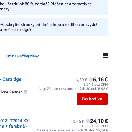
ko ušetriť až 80 % za tlač? Riešenie: alternatívne
onery
% pokrytie stránky pri tlači alebo ako dlho vám vydrží
oner či cartridge?
Od najväčšej zľavy
6,16 €
 Cartridge
6,59 €
5,01 € bez DPH
Najnižšia cena za posledných 30 dní:
5,92 €
TonerPartner
Do košíka
24,10 €
7013, T7014 XXL
25,36 €
na + farebná)
19,59 € bez DPH
Najnižšia cena za posledných 30 dní:
23,14 €