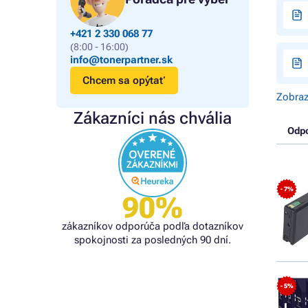
+421 2 330 068 77
(8:00 - 16:00)
info@tonerpartner.sk
Chcem sa opýtať
Zobraz
Zákazníci nás chvália
Odp
- 7%
90%
zákazníkov odporúča podľa dotazníkov
spokojnosti za posledných 90 dní.
- 5%