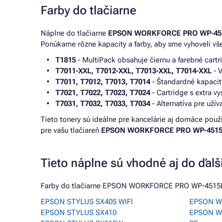
Farby do tlačiarne
Náplne do tlačiarne
EPSON WORKFORCE PRO WP-4
Ponúkame rôzne kapacity a farby, aby sme vyhoveli vš
T1815
- MultiPack obsahuje čiernu a farebné cart
T7011-XXL, T7012-XXL, T7013-XXL, T7014-XXL
- V
T7011, T7012, T7013, T7014
- Štandardné kapacit
T7021, T7022, T7023, T7024
- Cartridge s extra v
T7031, T7032, T7033, T7034
- Alternatíva pre užív
Tieto tonery sú ideálne pre kancelárie aj domáce použi
pre vašu tlačiareň
EPSON WORKFORCE PRO WP-451
Tieto náplne sú vhodné aj do ďalší
Farby do tlačiarne EPSON WORKFORCE PRO WP-4515DN n
EPSON STYLUS SX405 WIFI
EPSON W
EPSON STYLUS SX410
EPSON W