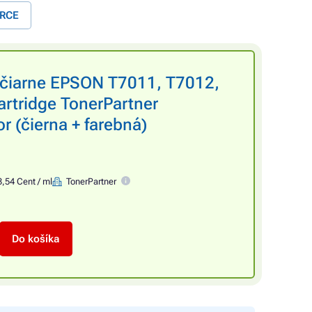
ORCE
lačiarne EPSON T7011, T7012,
rtridge TonerPartner
r (čierna + farebná)
3,54 Cent / ml
TonerPartner
Do košíka