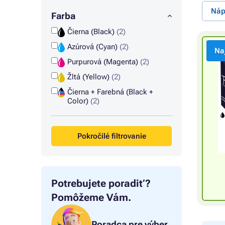
Náp
Farba
Čierna (Black)
(2)
Azúrová (Cyan)
(2)
Na
Purpurová (Magenta)
(2)
Žltá (Yellow)
(2)
Čierna + Farebná (Black +
Color)
(2)
Pokročilé filtrovanie
Potrebujete poradiť?
Pomôžeme Vám.
Poradca pre výber