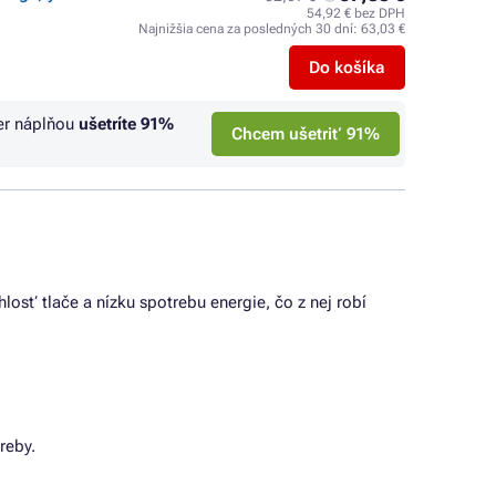
54,92 € bez DPH
Najnižšia cena za posledných 30 dní:
63,03 €
Do košíka
er náplňou
ušetríte
91%
Chcem ušetriť 91%
losť tlače a nízku spotrebu energie, čo z nej robí
reby.