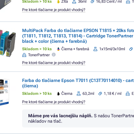
Skladom > 10 ks
Žltá
36ml
16,83 Cent / ml
T
Pre ktoré tlačiarne je produkt vhodný?
MultiPack Farba do tlačiarne EPSON T1815 + 20ks fot
(T1811, T1812, T1813, T1814) - Cartridge TonerPartn
black + color (čierna + farebná)
Skladom > 10 ks
Čierna + farebná
1x15ml/3x10ml
TonerPartner
Pre ktoré tlačiarne je produkt vhodný?
Farba do tlačiarne Epson T7011 (C13T70114010) - cart
(čierna)
Skladom > 10 ks
Čierna
63,2ml
1,18 € / ml
E
Pre ktoré tlačiarne je produkt vhodný?
Máme pre vás lacnejšiu náplň.
S našou TonerPartn
nákladov na tlač.