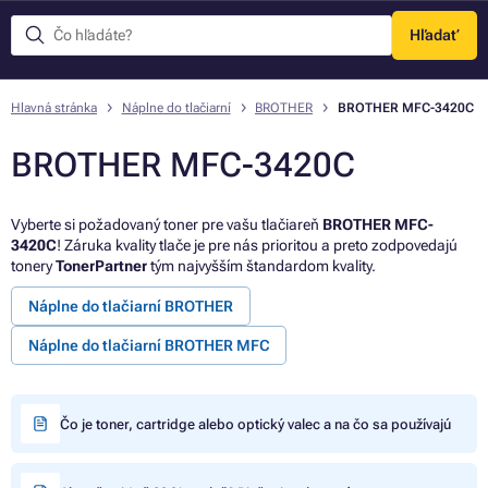
Hľadať
Menu
Hlavná stránka
Náplne do tlačiarní
BROTHER
BROTHER MFC-3420C
BROTHER MFC-3420C
Vyberte si požadovaný toner pre vašu tlačiareň
BROTHER MFC-
3420C
! Záruka kvality tlače je pre nás prioritou a preto zodpovedajú
tonery
TonerPartner
tým najvyšším štandardom kvality.
Náplne do tlačiarní BROTHER
Náplne do tlačiarní BROTHER MFC
Čo je toner, cartridge alebo optický valec a na čo sa používajú