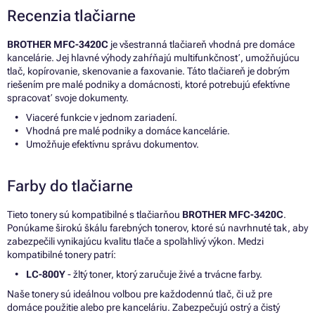
Recenzia tlačiarne
BROTHER MFC-3420C
je všestranná tlačiareň vhodná pre domáce
kancelárie. Jej hlavné výhody zahŕňajú multifunkčnosť, umožňujúcu
tlač, kopírovanie, skenovanie a faxovanie. Táto tlačiareň je dobrým
riešením pre malé podniky a domácnosti, ktoré potrebujú efektívne
spracovať svoje dokumenty.
Viaceré funkcie v jednom zariadení.
Vhodná pre malé podniky a domáce kancelárie.
Umožňuje efektívnu správu dokumentov.
Farby do tlačiarne
Tieto tonery sú kompatibilné s tlačiarňou
BROTHER MFC-3420C
.
Ponúkame širokú škálu farebných tonerov, ktoré sú navrhnuté tak, aby
zabezpečili vynikajúcu kvalitu tlače a spoľahlivý výkon. Medzi
kompatibilné tonery patrí:
LC-800Y
- žltý toner, ktorý zaručuje živé a trvácne farby.
Naše tonery sú ideálnou voľbou pre každodennú tlač, či už pre
domáce použitie alebo pre kanceláriu. Zabezpečujú ostrý a čistý