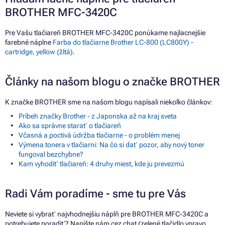
BROTHER MFC-3420C
Pre Vašu tlačiareň BROTHER MFC-3420C ponúkame najlacnejšie
farebné náplne
Farba do tlačiarne Brother LC-800 (LC800Y) -
cartridge, yellow (žltá)
.
Články na našom blogu o značke BROTHER
K značke BROTHER sme na našom blogu napísali niekoľko článkov:
Príbeh značky Brother - z Japonska až na kraj sveta
Ako sa správne starať o tlačiareň
Včasná a poctivá údržba tlačiarne - o problém menej
Výmena tonera v tlačiarni: Na čo si dať pozor, aby nový toner
fungoval bezchybne?
Kam vyhodiť tlačiareň: 4 druhy miest, kde ju prevezmú
Radi Vám poradíme - sme tu pre Vás
Neviete si vybrať najvhodnejšiu náplň pre BROTHER MFC-3420C a
potrebujete poradiť? Napíšte nám cez chat (zelené tlačidlo vpravo