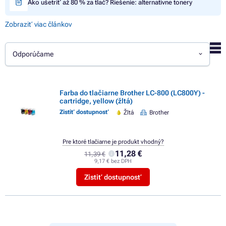
Ako ušetriť až 80 % za tlač? Riešenie: alternatívne tonery
Zobraziť viac článkov
Odporúčame
Farba do tlačiarne Brother LC-800 (LC800Y) -
cartridge, yellow (žltá)
Zistiť dostupnosť
Žltá
Brother
Pre ktoré tlačiarne je produkt vhodný?
11,28 €
11,39 €
9,17 € bez DPH
Zistiť dostupnosť