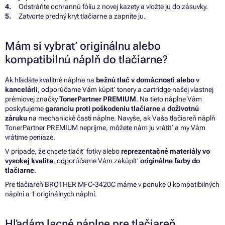
Odstráňte ochrannú fóliu z novej kazety a vložte ju do zásuvky.
Zatvorte predný kryt tlačiarne a zapnite ju.
Mám si vybrať originálnu alebo
kompatibilnú náplň do tlačiarne?
Ak hľadáte kvalitné náplne na
bežnú tlač v domácnosti alebo v
kancelárii
, odporúčame Vám kúpiť tonery a cartridge našej vlastnej
prémiovej značky
TonerPartner PREMIUM
. Na tieto náplne Vám
poskytujeme
garanciu proti poškodeniu tlačiarne
a
doživotnú
záruku
na mechanické časti náplne. Navyše, ak Vaša tlačiareň náplň
TonerPartner PREMIUM neprijme, môžete nám ju vrátiť a my Vám
vrátime peniaze.
V prípade, že chcete tlačiť fotky alebo
reprezentačné materiály vo
vysokej kvalite
, odporúčame Vám zakúpiť
originálne farby do
tlačiarne
.
Pre tlačiareň BROTHER MFC-3420C máme v ponuke 0 kompatibilných
náplní a 1 originálnych náplní.
Hľadám lacné náplne pre tlačiareň