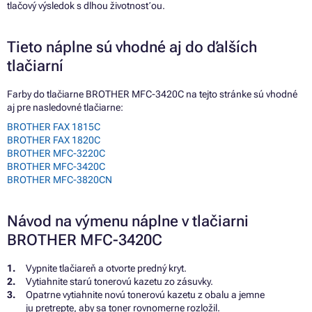
tlačový výsledok s dlhou životnosťou.
Tieto náplne sú vhodné aj do ďalších
tlačiarní
Farby do tlačiarne BROTHER MFC-3420C na tejto stránke sú vhodné
aj pre nasledovné tlačiarne:
BROTHER FAX 1815C
BROTHER FAX 1820C
BROTHER MFC-3220C
BROTHER MFC-3420C
BROTHER MFC-3820CN
Návod na výmenu náplne v tlačiarni
BROTHER MFC-3420C
Vypnite tlačiareň a otvorte predný kryt.
Vytiahnite starú tonerovú kazetu zo zásuvky.
Opatrne vytiahnite novú tonerovú kazetu z obalu a jemne
ju pretrepte, aby sa toner rovnomerne rozložil.