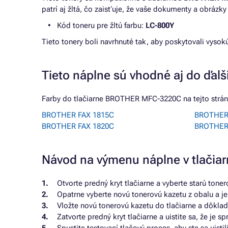
patrí aj žltá, čo zaisťuje, že vaše dokumenty a obrázky
Kód toneru pre žltú farbu:
LC-800Y
Tieto tonery boli navrhnuté tak, aby poskytovali vysok
Tieto náplne sú vhodné aj do ďalší
Farby do tlačiarne BROTHER MFC-3220C na tejto stránk
BROTHER FAX 1815C
BROTHER
BROTHER FAX 1820C
BROTHER
Návod na výmenu náplne v tlači
Otvorte predný kryt tlačiarne a vyberte starú toner
Opatrne vyberte novú tonerovú kazetu z obalu a je
Vložte novú tonerovú kazetu do tlačiarne a dôkladn
Zatvorte predný kryt tlačiarne a uistite sa, že je sp