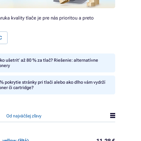
áruka kvality tlače je pre nás prioritou a preto
C
ko ušetriť až 80 % za tlač? Riešenie: alternatívne
onery
% pokrytie stránky pri tlači alebo ako dlho vám vydrží
oner či cartridge?
Od najväčšej zľavy
11,28 €
 yellow (žltá)