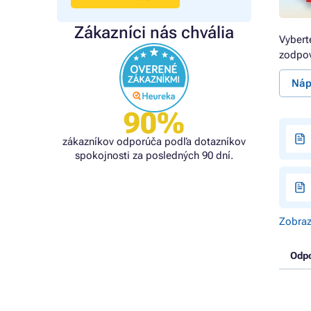
Zákazníci nás chvália
Vybert
zodpov
Náp
90%
zákazníkov odporúča podľa dotazníkov
spokojnosti za posledných 90 dní.
Zobraz
Odp