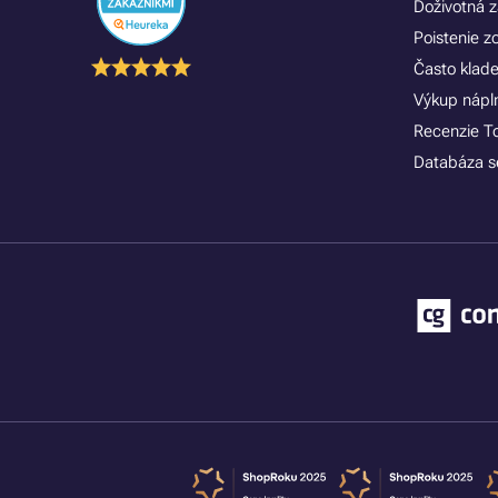
Doživotná z
Poistenie 
Často klad
Výkup náplní
Recenzie T
Databáza se