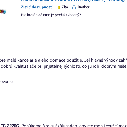
Zistiť dostupnosť
Žltá
Brother
Pre ktoré tlačiarne je produkt vhodný?
 pre malé kancelárie alebo domáce použitie. Jej hlavné výhody zahŕ
obrú kvalitu tlače pri prijateľnej rýchlosti, čo ju robí dobrým rieše
xovanie
FC-3220C
. Ponúkame širokú škálu farieb, aby ste mohli využiť max