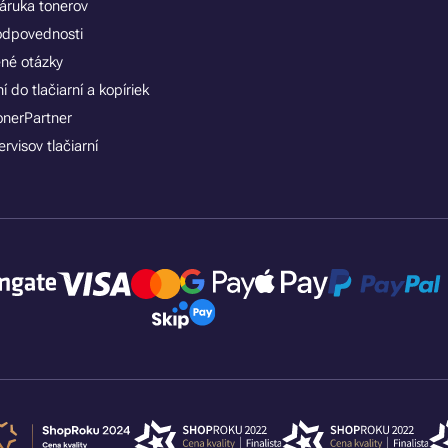
áruka tonerov
zodpovednosti
ené otázky
 do tlačiarní a kopíriek
onerPartner
rvisov tlačiarní