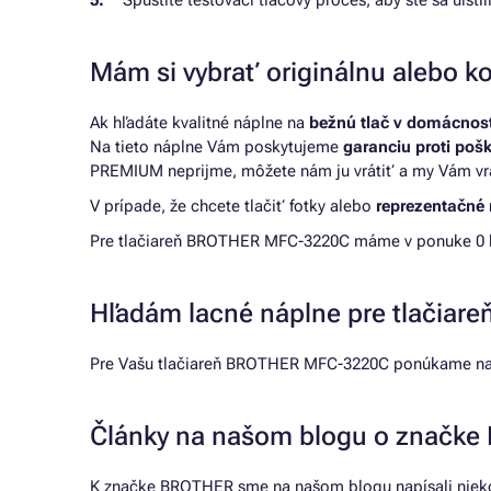
Spustite testovací tlačový proces, aby ste sa uist
Mám si vybrať originálnu alebo ko
Ak hľadáte kvalitné náplne na
bežnú tlač v domácnosti
Na tieto náplne Vám poskytujeme
garanciu proti poš
PREMIUM neprijme, môžete nám ju vrátiť a my Vám vr
V prípade, že chcete tlačiť fotky alebo
reprezentačné 
Pre tlačiareň BROTHER MFC-3220C máme v ponuke 0 kom
Hľadám lacné náplne pre tlačia
Pre Vašu tlačiareň BROTHER MFC-3220C ponúkame naj
Články na našom blogu o značk
K značke BROTHER sme na našom blogu napísali nieko