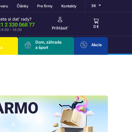
SK
ovaru
Články
Pre firmy
Kontakty
ete si dať rady?
1 2 330 068 77
0 €
Prihlásiť
i 8:00 – 16:00
Dom, záhrada
Akcie
ia
a šport