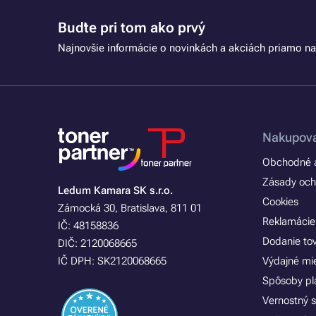
Buďte pri tom ako prvý
Najnovšie informácie o novinkách a akciách priamo na
Nakupova
Obchodné a
Zásady och
Ledum Kamara SK s.r.o.
Cookies
Zámocká 30, Bratislava, 811 01
Reklamácie
IČ: 48158836
Dodanie to
DIČ: 2120068665
IČ DPH: SK2120068665
Výdajné mi
Spôsoby pl
Vernostný 