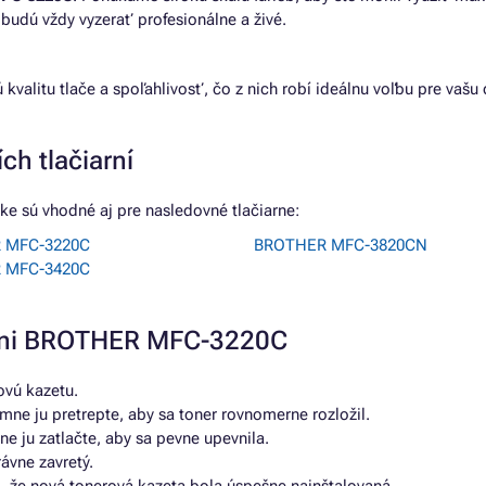
 budú vždy vyzerať profesionálne a živé.
ú kvalitu tlače a spoľahlivosť, čo z nich robí ideálnu voľbu pre v
ch tlačiarní
e sú vhodné aj pre nasledovné tlačiarne:
 MFC-3220C
BROTHER MFC-3820CN
 MFC-3420C
arni BROTHER MFC-3220C
ovú kazetu.
mne ju pretrepte, aby sa toner rovnomerne rozložil.
e ju zatlačte, aby sa pevne upevnila.
rávne zavretý.