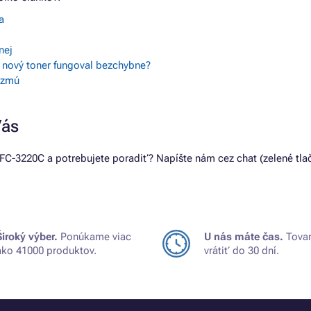
a
nej
y nový toner fungoval bezchybne?
vezmú
Vás
C-3220C a potrebujete poradiť? Napíšte nám cez chat (zelené tlač
Široký výber.
Ponúkame viac
U nás máte čas.
Tovar
ako 41000 produktov.
vrátiť do 30 dní.