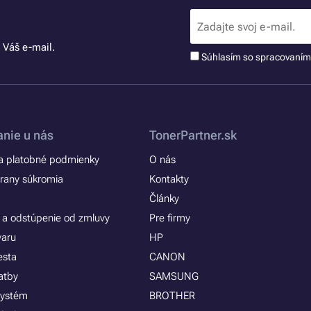
 Váš e-mail.
Súhlasím so spracovaní
nie u nás
TonerPartner.sk
 platobné podmienky
O nás
rany súkromia
Kontakty
Články
 a odstúpenie od zmluvy
Pre firmy
varu
HP
esta
CANON
atby
SAMSUNG
systém
BROTHER