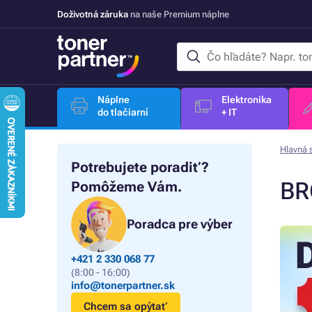
Doživotná záruka
na naše Premium náplne
Náplne
Elektronika
do tlačiarní
+ IT
Hlavná 
Potrebujete poradiť?
BR
Pomôžeme Vám.
Poradca pre výber
+421 2 330 068 77
(8:00 - 16:00)
info@tonerpartner.sk
Chcem sa opýtať