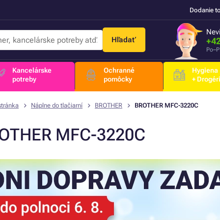
Dodanie t
Nevi
Hľadať
+42
Po–P
Kancelárske
Ochranné
Hygiena
potreby
pomôcky
+ Drogér
stránka
Náplne do tlačiarní
BROTHER
BROTHER MFC-3220C
OTHER MFC-3220C