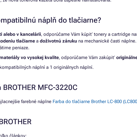
ili, že nová tonerová kazeta bola úspešne nainštalovaná.
mpatibilnú náplň do tlačiarne?
 alebo v kancelárii
, odporúčame Vám kúpiť tonery a cartridge na
kodeniu tlačiarne
a
doživotnú záruku
na mechanické časti náplne. 
átime peniaze.
materiály vo vysokej kvalite
, odporúčame Vám zakúpiť
originálne
patibilných náplní a 1 originálnych náplní.
reň BROTHER MFC-3220C
lacnejšie farebné náplne
Farba do tlačiarne Brother LC-800 (LC800Y
e BROTHER
ľko článkov: