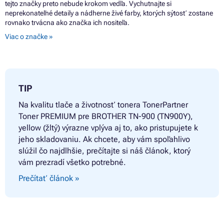
tejto značky preto nebude krokom vedľa. Vychutnajte si
neprekonateľné detaily a nádherne živé farby, ktorých sýtosť zostane
rovnako trvácna ako značka ich nositeľa.
Viac o značke »
TIP
Na kvalitu tlače a životnosť tonera
TonerPartner
Toner PREMIUM pre BROTHER TN-900 (TN900Y),
yellow (žltý) výrazne vplýva aj to, ako pristupujete k
jeho skladovaniu. Ak chcete, aby vám spoľahlivo
slúžil čo najdlhšie, prečítajte si náš článok, ktorý
vám prezradí všetko potrebné.
Prečítať článok »