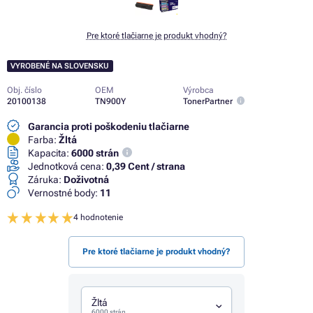
Pre ktoré tlačiarne je produkt vhodný?
VYROBENÉ NA SLOVENSKU
Obj. číslo
OEM
Výrobca
20100138
TN900Y
TonerPartner
Garancia proti poškodeniu tlačiarne
Farba:
Žltá
Kapacita:
6000 strán
Jednotková cena:
0,39 Cent / strana
Záruka:
Doživotná
Vernostné body:
11
4 hodnotenie
Pre ktoré tlačiarne je produkt vhodný?
Žltá
6000 strán