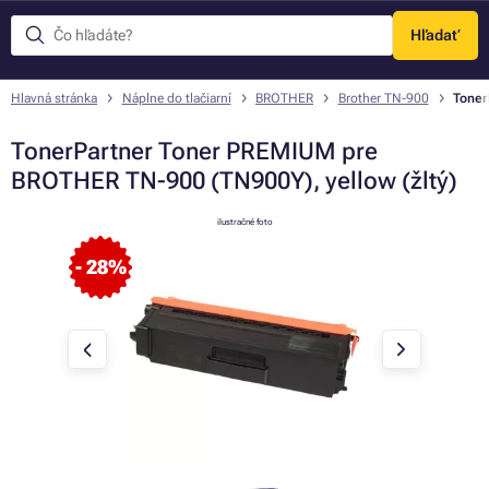
Hľadať
Menu
Hlavná stránka
Náplne do tlačiarní
BROTHER
Brother TN-900
Toner
TonerPartner Toner PREMIUM pre
BROTHER TN-900 (TN900Y), yellow (žltý)
ilustračné foto
- 28%