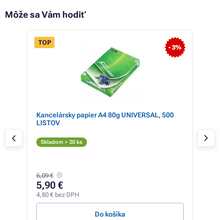
Môže sa Vám hodiť
TOP
- 3%
Kancelársky papier A4 80g UNIVERSAL, 500
Ton
LISTOV
TN-
Či
Skladom > 20 ks
Skl
32,9
6,09 €
23
5,90 €
18,8
4,80 € bez DPH
0,39 
Do košíka