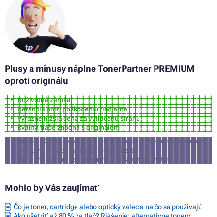
Plusy a mínusy náplne TonerPartner PREMIUM
oproti originálu
doživotná záruka
garancia proti poškodeniu tlačiarne
výrazne nižšia cena za vytlačenú stranu
kvalita tlače zhodná s originálom
približne 3% pravdepodobnosť, že tlačiareň nepríjme túto náplň
(v takom prípade Vám vrátime peniaze)
nie je vhodná pre tlač fotografií a reklamných materiálov
Mohlo by Vás zaujímať
Čo je toner, cartridge alebo optický valec a na čo sa používajú
Ako ušetriť až 80 % za tlač? Riešenie: alternatívne tonery