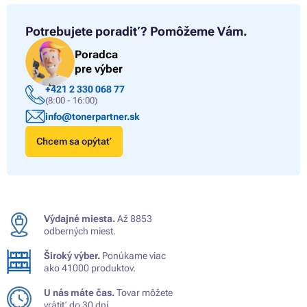
Potrebujete poradiť?
Pomôžeme Vám.
Poradca
pre výber
+421 2 330 068 77
(8:00 - 16:00)
info@tonerpartner.sk
Chcem sa opýtať
Výdajné miesta.
Až 8853
odberných miest.
Široký výber.
Ponúkame viac
ako 41000 produktov.
U nás máte čas.
Tovar môžete
vrátiť do 30 dní.