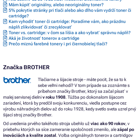
Mám kúpiť originálny, alebo neoriginálny toner?
5% pokrytie stránky pri tlači alebo ako dlho vám vydrží toner či
cartridge?
Kam vyhodiť toner či cartridge: Poradíme vám, ako prázdnu
náplň zlikvidovať či zrecyklovať
Toner vs. cartridge: v čom sa líšia a ako vybrať správnu náplň?
Aká je životnosť tonerov a cartridge
Prečo miznú farebné tonery i pri čiernobielej tlači?
Značka BROTHER
Tlačiarne a šijacie stroje - máte pocit, že sa to k
sebe veľmi nehodí? V tom prípade sa zoznámte s
príbehom značky Brother, ktorý sa začal písať v
malej servisnej dielni
v roku 1908
. Túžba po dokonalom šijacom
zariadení, ktorá by predčil svoju konkurenciu, viedla postupne cez
výrobu náhradných dielov až do roku 1928, kedy svetlo sveta uzrel prvý
šijací stroj značky Brother.
Od uvedenia prvého takéhoto stroja ubehlo už
viac ako 90 rokov
, v
priebehu ktorých sa síce zameranie spoločnosti zmenilo, ale
zápal po
inováciách a kvalite zostal
. Voľba originálnych tonerov a cartridgov