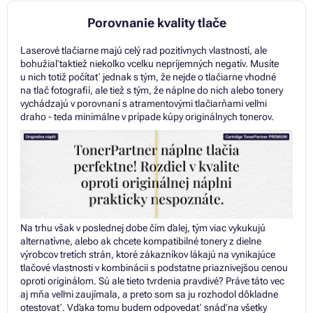
Porovnanie kvality tlače
Laserové tlačiarne majú celý rad pozitívnych vlastností, ale
bohužiaľ taktiež niekoľko vcelku nepríjemných negatív. Musíte
u nich totiž počítať jednak s tým, že nejde o tlačiarne vhodné
na tlač fotografií, ale tiež s tým, že náplne do nich alebo tonery
vychádzajú v porovnaní s atramentovými tlačiarňami veľmi
draho - teda minimálne v prípade kúpy originálnych tonerov.
Na trhu však v poslednej dobe čím ďalej, tým viac vykukujú
alternatívne, alebo ak chcete kompatibilné tonery z dielne
výrobcov tretích strán, ktoré zákazníkov lákajú na vynikajúce
tlačové vlastnosti v kombinácii s podstatne priaznivejšou cenou
oproti originálom. Sú ale tieto tvrdenia pravdivé? Práve táto vec
aj mňa veľmi zaujímala, a preto som sa ju rozhodol dôkladne
otestovať. Vďaka tomu budem odpovedať snáď na všetky