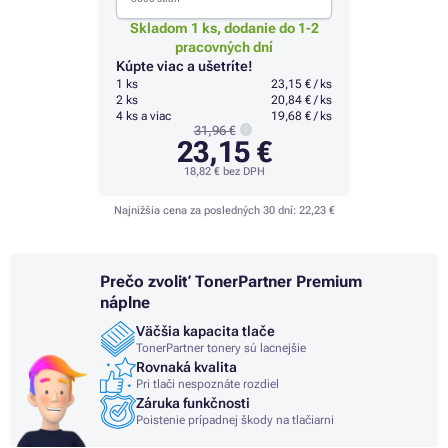
Skladom 1 ks, dodanie do 1-2
pracovných dní
Kúpte viac a ušetríte!
1 ks
23,15 € / ks
2 ks
20,84 € / ks
4 ks a viac
19,68 € / ks
31,96 €
23,15 €
18,82 €
bez DPH
Najnižšia cena za posledných 30 dní:
22,23 €
Prečo zvoliť TonerPartner Premium
náplne
Väčšia kapacita tlače
TonerPartner tonery sú lacnejšie
Rovnaká kvalita
Pri tlači nespoznáte rozdiel
Záruka funkčnosti
Poistenie prípadnej škody na tlačiarni