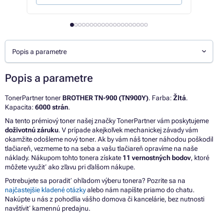
Popis a parametre
Popis a parametre
TonerPartner toner
BROTHER TN-900 (TN900Y)
. Farba:
Žltá
.
Kapacita:
6000 strán
.
Na tento prémiový toner našej značky TonerPartner vám poskytujeme
doživotnú záruku
. V prípade akejkoľvek mechanickej závady vám
okamžite odošleme nový toner. Ak by vám náš toner náhodou poškodil
tlačiareň, vezmeme to na seba a vašu tlačiareň opravíme na naše
náklady. Nákupom tohto tonera získate
11 vernostných bodov
, ktoré
môžete využiť ako zľavu pri ďalšom nákupe.
Potrebujete sa poradiť ohľadom výberu tonera? Pozrite sa na
najčastejšie kladené otázky
alebo nám napíšte priamo do chatu.
Nakúpte u nás z pohodlia vášho domova či kancelárie, bez nutnosti
navštíviť kamennú predajnu.