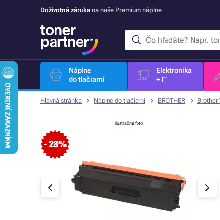
Doživotná záruka
na naše Premium náplne
Náplne
Elektronika
do tlačiarní
+ IT
Hlavná stránka
Náplne do tlačiarní
BROTHER
Brother
ilustračné foto
- 28%