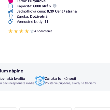
Farba:
Purpurová
Kapacita:
6000 strán
Jednotková cena:
0,39 Cent / strana
Záruka:
Doživotná
Vernostné body:
11
4 hodnotenie
mium náplne
Rovnaká kvalita
Záruka funkčnosti
ri tlači nespoznáte rozdiel
Poistenie prípadnej škody na tlačiarni