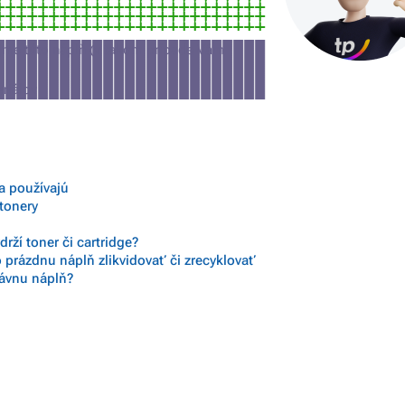
íjme túto náplň (v takom prípade Vám
eriálov
sa používajú
 tonery
rží toner či cartridge?
 prázdnu náplň zlikvidovať či zrecyklovať
rávnu náplň?