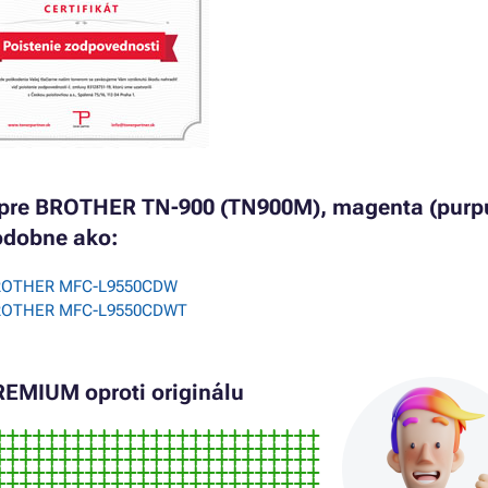
 pre BROTHER TN-900 (TN900M), magenta (purp
podobne ako:
BROTHER MFC-L9550CDW
BROTHER MFC-L9550CDWT
REMIUM oproti originálu