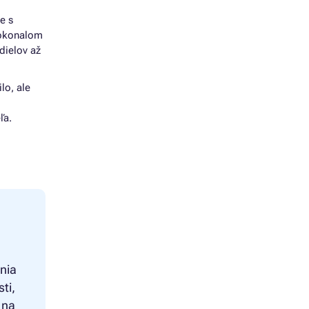
e s
dokonalom
dielov až
lo, ale
ľa.
nia
ti,
 na