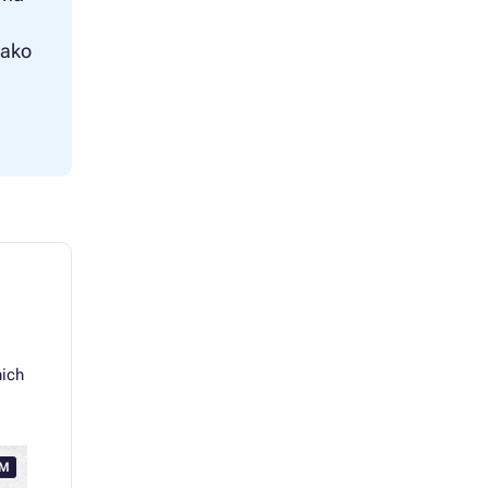
 ako
nich