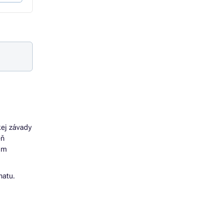
kej závady
eň
šom
hatu.