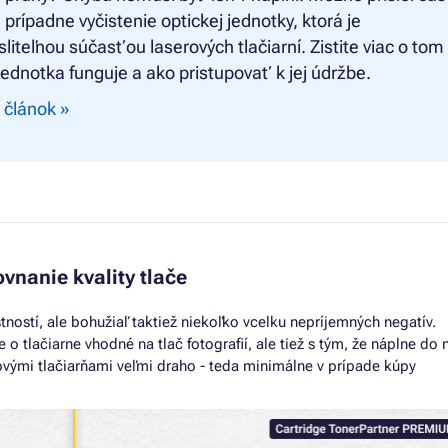
prípadne vyčistenie optickej jednotky, ktorá je
iteľnou súčasťou laserových tlačiarní. Zistite viac o tom
jednotka funguje a ako pristupovať k jej údržbe.
 článok »
vnanie kvality tlače
tností, ale bohužiaľ taktiež niekoľko vcelku nepríjemných negatív.
 o tlačiarne vhodné na tlač fotografií, ale tiež s tým, že náplne do 
ovými tlačiarňami veľmi draho - teda minimálne v prípade kúpy