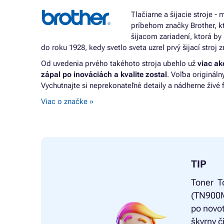
Tlačiarne a šijacie stroje 
príbehom značky Brother, kt
šijacom zariadení, ktorá by
do roku 1928, kedy svetlo sveta uzrel prvý šijací stroj 
Od uvedenia prvého takéhoto stroja ubehlo už
viac ak
zápal po inováciách a kvalite zostal
. Voľba originál
Vychutnajte si neprekonateľné detaily a nádherne živé 
Viac o značke »
TIP
Toner
T
(TN900M)
po novot
škvrny č