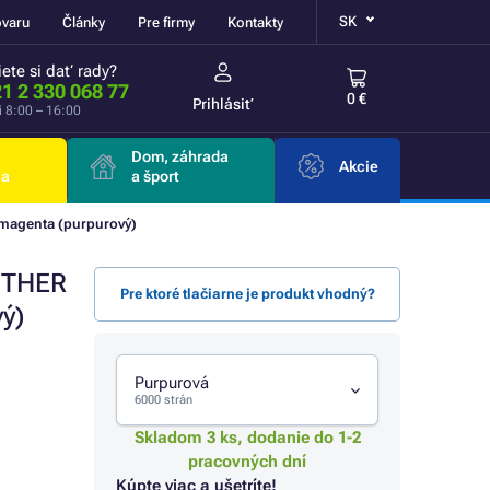
SK
ovaru
Články
Pre firmy
Kontakty
ete si dať rady?
1 2 330 068 77
0 €
Prihlásiť
i 8:00 – 16:00
Dom, záhrada
Akcie
ia
a šport
magenta (purpurový)
OTHER
Pre ktoré tlačiarne je produkt vhodný?
ý)
Purpurová
6000 strán
Skladom 3 ks, dodanie do 1-2
pracovných dní
Kúpte viac a ušetríte!