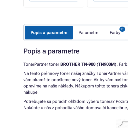
Popis a parametre
Parametre
Farby
Popis a parametre
TonerPartner toner
BROTHER TN-900 (TN900M)
. Far
Na tento prémiový toner našej značky TonerPartner 
vám okamžite odošleme nový toner. Ak by vám náš tone
opravíme na naše náklady. Nákupom tohto tonera zís
nákupe.
Potrebujete sa poradiť ohľadom výberu tonera? Pozrit
Nakúpte u nás z pohodlia vášho domova či kancelárie,