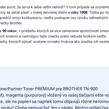
- máte pocit, že sa to k sebe veľmi nehodí? V tom prípade sa zoznámt
orý sa začal písať v malej servisnej dielni
v roku 1908
. Túžba po 
 predčil svoju konkurenciu, viedla postupne cez výrobu náhradných 
značky Brother.
o 90 rokov
, v priebehu ktorých sa síce zameranie spoločnosti zmeni
nych tonerov a cartridgov tejto značky preto nebude krokom vedľa.
farby, ktorých sýtosť zostane rovnako trvácna ako značka ich nosite
onerPartner Toner PREMIUM pre BROTHER TN-900
, magenta (purpurový) vložený vo vašej tlačiarni ešte vo
e, ale na papieri sa napriek tomu objavujú rôzne nerovnos
i pruhy? Chyba nemusí byť len v náplni. Možno prišiel čas