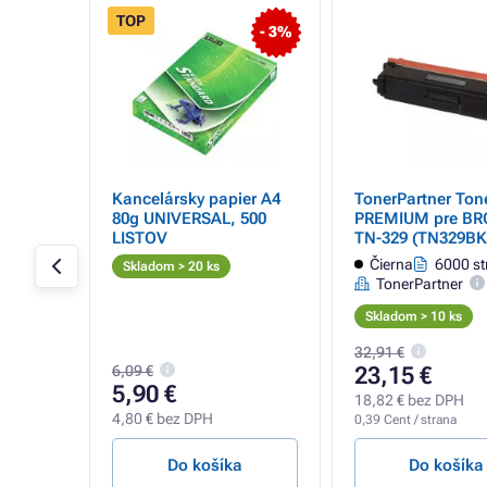
TOP
- 3%
pre
Kancelársky papier A4
TonerPartner Ton
9
80g UNIVERSAL, 500
PREMIUM pre B
k
LISTOV
TN-329 (TN329BK
black (čierny)
trán
Čierna
6000 st
Skladom > 20 ks
TonerPartner
Skladom > 10 ks
32,91 €
6,09 €
23,15 €
5,90 €
18,82 € bez DPH
4,80 € bez DPH
0,39 Cent / strana
a
Do košíka
Do košíka