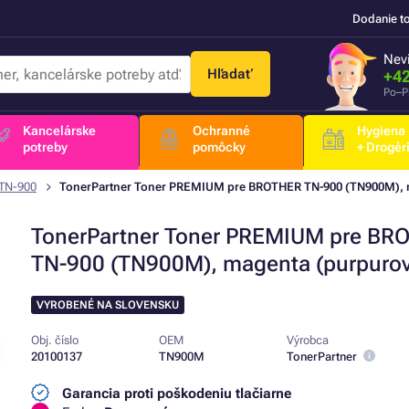
Dodanie t
Nevi
Hľadať
+42
Po–P
Kancelárske
Ochranné
Hygiena
potreby
pomôcky
+ Drogér
 TN-900
TonerPartner Toner PREMIUM pre BROTHER TN-900 (TN900M), 
TonerPartner Toner PREMIUM pre BR
TN-900 (TN900M), magenta (purpurov
VYROBENÉ NA SLOVENSKU
Obj. číslo
OEM
Výrobca
20100137
TN900M
TonerPartner
Garancia proti poškodeniu tlačiarne