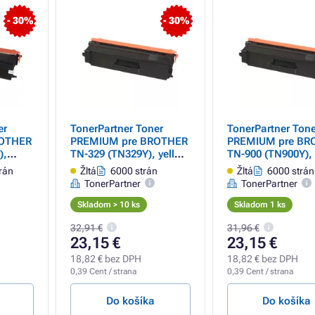
- 30%
- 30%
er
TonerPartner Toner
TonerPartner Tone
ROTHER
PREMIUM pre BROTHER
PREMIUM pre BR
),
TN-329 (TN329Y), yellow
TN-900 (TN900Y), 
(žltý)
(žltý)
rán
Žltá
6000 strán
Žltá
6000 strán
TonerPartner
TonerPartner
Skladom > 10 ks
Skladom 1 ks
32,91 €
31,96 €
23,15 €
23,15 €
18,82 € bez DPH
18,82 € bez DPH
0,39 Cent / strana
0,39 Cent / strana
Do košíka
Do košíka