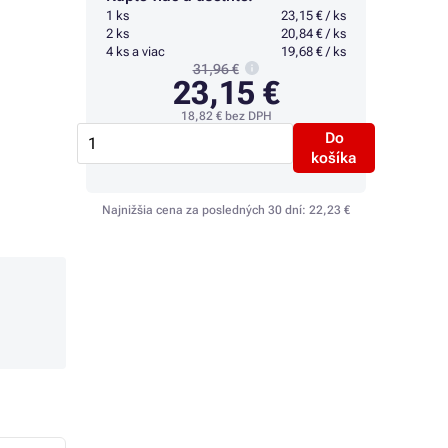
1 ks
23,15 € / ks
2 ks
20,84 € / ks
4 ks a viac
19,68 € / ks
31,96 €
23,15 €
18,82 €
bez DPH
Do
košíka
Najnižšia cena za posledných 30 dní:
22,23 €