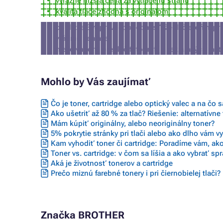
výrazne nižšia cena za vytlačenú stranu
kvalita tlače zhodná s originálom
približne 3% pravdepodobnosť, že tlačiareň nepr
vrátime peniaze)
nie je vhodná pre tlač fotografií a reklamných mat
Mohlo by Vás zaujímať
Čo je toner, cartridge alebo optický valec a na čo 
Ako ušetriť až 80 % za tlač? Riešenie: alternatívne
Mám kúpiť originálny, alebo neoriginálny toner?
5% pokrytie stránky pri tlači alebo ako dlho vám vyd
Kam vyhodiť toner či cartridge: Poradíme vám, ako
Toner vs. cartridge: v čom sa líšia a ako vybrať sp
Aká je životnosť tonerov a cartridge
Prečo miznú farebné tonery i pri čiernobielej tlači?
Značka BROTHER