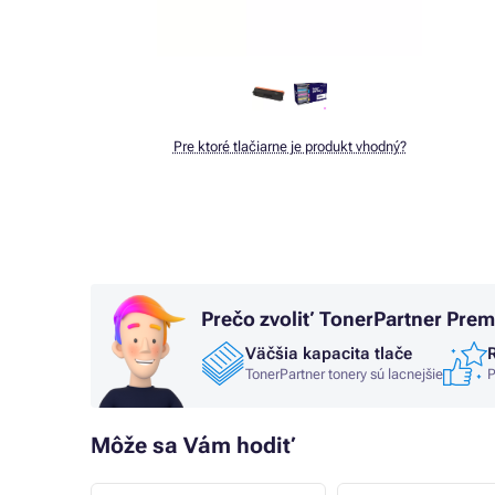
Pre ktoré tlačiarne je produkt vhodný?
Prečo zvoliť TonerPartner Pre
Väčšia kapacita tlače
TonerPartner tonery sú lacnejšie
P
Môže sa Vám hodiť