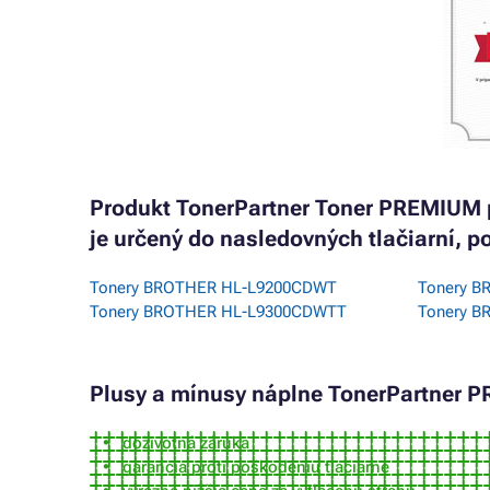
Produkt TonerPartner Toner PREMIUM
je určený do nasledovných tlačiarní, 
Tonery BROTHER HL-L9200CDWT
Tonery 
Tonery BROTHER HL-L9300CDWTT
Tonery 
Plusy a mínusy náplne TonerPartner P
doživotná záruka
garancia proti poškodeniu tlačiarne