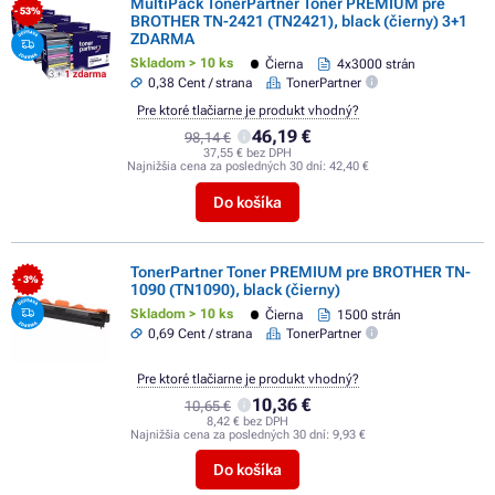
MultiPack TonerPartner Toner PREMIUM pre
- 53%
BROTHER TN-2421 (TN2421), black (čierny) 3+1
ZDARMA
Skladom > 10 ks
Čierna
4x3000 strán
0,38 Cent / strana
TonerPartner
Pre ktoré tlačiarne je produkt vhodný?
46,19 €
98,14 €
37,55 € bez DPH
Najnižšia cena za posledných 30 dní:
42,40 €
Do košíka
TonerPartner Toner PREMIUM pre BROTHER TN-
- 3%
1090 (TN1090), black (čierny)
Skladom > 10 ks
Čierna
1500 strán
0,69 Cent / strana
TonerPartner
Pre ktoré tlačiarne je produkt vhodný?
10,36 €
10,65 €
8,42 € bez DPH
Najnižšia cena za posledných 30 dní:
9,93 €
Do košíka