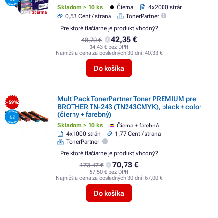
Skladom > 10 ks
Čierna
4x2000 strán
0,53 Cent / strana
TonerPartner
Pre ktoré tlačiarne je produkt vhodný?
42,35 €
48,70 €
34,43 € bez DPH
Najnižšia cena za posledných 30 dní:
40,33 €
Do košíka
MultiPack TonerPartner Toner PREMIUM pre
- 59%
BROTHER TN-243 (TN243CMYK), black + color
(čierny + farebný)
Skladom > 10 ks
Čierna + farebná
4x1000 strán
1,77 Cent / strana
TonerPartner
Pre ktoré tlačiarne je produkt vhodný?
70,73 €
173,47 €
57,50 € bez DPH
Najnižšia cena za posledných 30 dní:
67,00 €
Do košíka