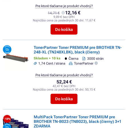
Pre ktoré tlačiarne je produkt vhodný?
12,16 €
14,71 €
9,89 € bez DPH
Najnižšia cena za posledných 30 dní:
11,67 €
Do košíka
TonerPartner Toner PREMIUM pre BROTHER TN-
248-XL (TN248XLBK), black (čierny)
Skladom > 10 ks
Čierna
3000 strán
1,74 Cent / strana
TonerPartner
Pre ktoré tlačiarne je produkt vhodný?
52,24 €
42,47 € bez DPH
Najnižšia cena za posledných 30 dní:
50,15 €
Do košíka
MultiPack TonerPartner Toner PREMIUM pre
- 13%
BROTHER TN-B023 (TNB023), black (čierny) 3+1
ZDARMA