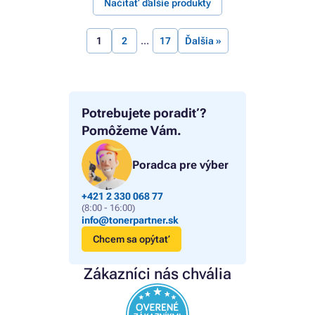
Načítať ďalšie produkty
1
2
17
Ďalšia »
Potrebujete poradiť?
Pomôžeme Vám.
Poradca pre výber
+421 2 330 068 77
(8:00 - 16:00)
info@tonerpartner.sk
Chcem sa opýtať
Zákazníci nás chvália