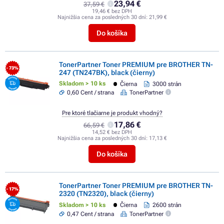
23,94 €
37,59 €
19,46 € bez DPH
Najnižšia cena za posledných 30 dní:
21,99 €
Do košíka
TonerPartner Toner PREMIUM pre BROTHER TN-
- 73%
247 (TN247BK), black (čierny)
Skladom > 10 ks
Čierna
3000 strán
0,60 Cent / strana
TonerPartner
Pre ktoré tlačiarne je produkt vhodný?
17,86 €
66,59 €
14,52 € bez DPH
Najnižšia cena za posledných 30 dní:
17,13 €
Do košíka
TonerPartner Toner PREMIUM pre BROTHER TN-
- 17%
2320 (TN2320), black (čierny)
Skladom > 10 ks
Čierna
2600 strán
0,47 Cent / strana
TonerPartner