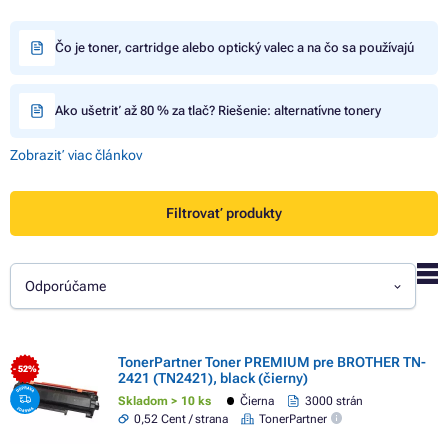
Čo je toner, cartridge alebo optický valec a na čo sa používajú
Ako ušetriť až 80 % za tlač? Riešenie: alternatívne tonery
Zobraziť viac článkov
Filtrovať produkty
Odporúčame
TonerPartner Toner PREMIUM pre BROTHER TN-
- 52%
2421 (TN2421), black (čierny)
Skladom > 10 ks
Čierna
3000 strán
0,52 Cent / strana
TonerPartner