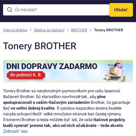
Hľadať
Menu
Hlavná stránka
Náplne do tlačiarní
BROTHER
Tonery BROTHER
Tonery BROTHER
Tonery Brother sú nevyhnutným pomocníkom pre vašu laserovú
tlačiareň Brother. Sú starostlivo navrhnuté tak, aby
plne
spolupracovali s vaším tlačovým
zariadením
Brother, čo garantuje
tlač
vo veľmi dobrej kvalite
. S vysokou kapacitou tonera budete
navyše schopní tlačiť veľké množstvo stránok bez častej výmeny.
S tonermi Brother si teda môžete byť istí, že vaše
tlačové projekty
budú vyzerať presne tak, ako od nich očakávate
–
teda skvele
.
Zobraziť viac