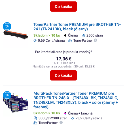
Do košíka
TonerPartner Toner PREMIUM pre BROTHER TN-
241 (TN241BK), black (čierny)
Skladom > 10 ks
Čierna
2500 strán
0,69 Cent / strana
TonerPartner
Pre ktoré tlačiarne je produkt vhodný?
17,36 €
14,11 € bez DPH
Najnižšia cena za posledných 30 dní:
15,82 €
Do košíka
MultiPack TonerPartner Toner PREMIUM pre
BROTHER TN-248-XL (TN248XLBK, TN248XLC,
TN248XLM, TN248XLY), black + color (čierny +
farebný)
Skladom > 10 ks
Čierna + farebná
3000/3x2300 strán
2,09 Cent / strana
TonerPartner