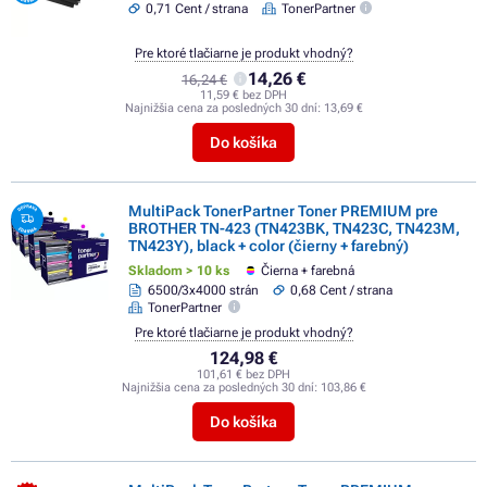
0,71 Cent / strana
TonerPartner
Pre ktoré tlačiarne je produkt vhodný?
14,26 €
16,24 €
11,59 € bez DPH
Najnižšia cena za posledných 30 dní:
13,69 €
Do košíka
MultiPack TonerPartner Toner PREMIUM pre
BROTHER TN-423 (TN423BK, TN423C, TN423M,
TN423Y), black + color (čierny + farebný)
Skladom > 10 ks
Čierna + farebná
6500/3x4000 strán
0,68 Cent / strana
TonerPartner
Pre ktoré tlačiarne je produkt vhodný?
124,98 €
101,61 € bez DPH
Najnižšia cena za posledných 30 dní:
103,86 €
Do košíka