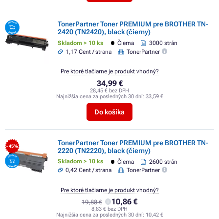
TonerPartner Toner PREMIUM pre BROTHER TN-
2420 (TN2420), black (čierny)
Skladom > 10 ks
Čierna
3000 strán
1,17 Cent / strana
TonerPartner
Pre ktoré tlačiarne je produkt vhodný?
34,99 €
28,45 € bez DPH
Najnižšia cena za posledných 30 dní:
33,59 €
Do košíka
TonerPartner Toner PREMIUM pre BROTHER TN-
- 45%
2220 (TN2220), black (čierny)
Skladom > 10 ks
Čierna
2600 strán
0,42 Cent / strana
TonerPartner
Pre ktoré tlačiarne je produkt vhodný?
10,86 €
19,88 €
8,83 € bez DPH
Najnižšia cena za posledných 30 dní:
10,42 €