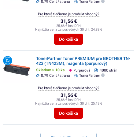
0,79 Cent / strana
TonerPartner
Pre ktoré tlačiarne je produkt vhodný?
31,56 €
25,66 € bez DPH
Najnižšia cena za posledných 30 dní:
24,88 €
Do košíka
TonerPartner Toner PREMIUM pre BROTHER TN-
423 (TN423M), magenta (purpurový)
Skladom > 10 ks
Purpurová
4000 strán
0,79 Cent / strana
TonerPartner
Pre ktoré tlačiarne je produkt vhodný?
31,56 €
25,66 € bez DPH
Najnižšia cena za posledných 30 dní:
25,13 €
Do košíka