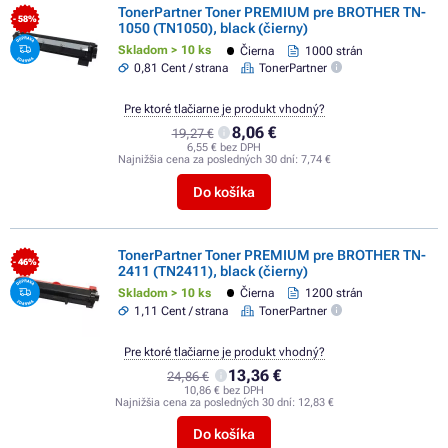
TonerPartner Toner PREMIUM pre BROTHER TN-
- 58%
1050 (TN1050), black (čierny)
Skladom > 10 ks
Čierna
1000 strán
0,81 Cent / strana
TonerPartner
Pre ktoré tlačiarne je produkt vhodný?
8,06 €
19,27 €
6,55 € bez DPH
Najnižšia cena za posledných 30 dní:
7,74 €
Do košíka
TonerPartner Toner PREMIUM pre BROTHER TN-
- 46%
2411 (TN2411), black (čierny)
Skladom > 10 ks
Čierna
1200 strán
1,11 Cent / strana
TonerPartner
Pre ktoré tlačiarne je produkt vhodný?
13,36 €
24,86 €
10,86 € bez DPH
Najnižšia cena za posledných 30 dní:
12,83 €
Do košíka