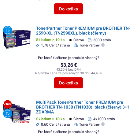
Do košíka
TonerPartner Toner PREMIUM pre BROTHER TN-
2590-XL (TN2590XL), black (čierny)
Skladom > 10 ks
Čierna
3000 strán
1,78 Cent / strana
TonerPartner
Pre ktoré tlačiarne je produkt vhodný?
53,26 €
43,30 € bez DPH
Najnižšia cena za posledných 30 dní:
44,40 €
Do košíka
MultiPack TonerPartner Toner PREMIUM pre
- 36%
BROTHER TN-1030 (TN1030), black (čierny) 3+1
ZDARMA
Skladom > 10 ks
Čierna
4x1000 strán
0,60 Cent / strana
TonerPartner
Pre ktoré tlačiarne je produkt vhodný?