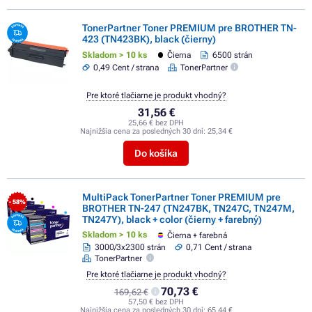
TonerPartner Toner PREMIUM pre BROTHER TN-
423 (TN423BK), black (čierny)
Skladom > 10 ks
Čierna
6500 strán
0,49 Cent / strana
TonerPartner
Pre ktoré tlačiarne je produkt vhodný?
31,56 €
25,66 € bez DPH
Najnižšia cena za posledných 30 dní:
25,34 €
Do košíka
MultiPack TonerPartner Toner PREMIUM pre
- 58%
BROTHER TN-247 (TN247BK, TN247C, TN247M,
TN247Y), black + color (čierny + farebný)
Skladom > 10 ks
Čierna + farebná
3000/3x2300 strán
0,71 Cent / strana
TonerPartner
Pre ktoré tlačiarne je produkt vhodný?
70,73 €
169,62 €
57,50 € bez DPH
Najnižšia cena za posledných 30 dní:
65,44 €