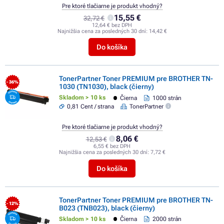
Pre ktoré tlačiarne je produkt vhodný?
15,55 €
32,72 €
12,64 € bez DPH
Najnižšia cena za posledných 30 dní:
14,42 €
Do košíka
TonerPartner Toner PREMIUM pre BROTHER TN-
- 36%
1030 (TN1030), black (čierny)
Skladom > 10 ks
Čierna
1000 strán
0,81 Cent / strana
TonerPartner
Pre ktoré tlačiarne je produkt vhodný?
8,06 €
12,53 €
6,55 € bez DPH
Najnižšia cena za posledných 30 dní:
7,72 €
Do košíka
TonerPartner Toner PREMIUM pre BROTHER TN-
- 12%
B023 (TNB023), black (čierny)
Skladom > 10 ks
Čierna
2000 strán