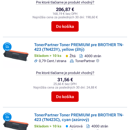
Pre ktoré tlačiarne je produkt vhodný?
206,87 €
168,19 € bez DPH
Najnižšia cena za posledných 30 dní:
198,60 €
Do košíka
TonerPartner Toner PREMIUM pre BROTHER TN-
423 (TN423Y), yellow (žltý)
Skladom > 10 ks
Žltá
4000 strán
0,79 Cent / strana
TonerPartner
Pre ktoré tlačiarne je produkt vhodný?
31,56 €
25,66 € bez DPH
Najnižšia cena za posledných 30 dní:
24,88 €
Do košíka
TonerPartner Toner PREMIUM pre BROTHER TN-
423 (TN423C), cyan (azúrový)
Skladom > 10 ks
Azúrová
4000 strán