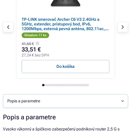
ový
TP-LINK smerovač Archer C6 V3 2.4GHz a
TP-
 -
5GHz, extender, prístupový bod, IPv6,
1200Mbps, externá pevná anténa, 802.11ac,
Gigabytové pr
Skladom 11 ks
Skl
41,65 €
289,
33,51 €
19
27,24 € bez DPH
161,
Do košíka
Popis a parametre
Popis a parametre
Vysoko výkonný a špičkovo zabezpečený podnikový router 2,5 G s