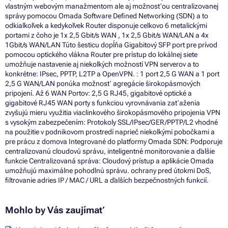
vlastným webovým manažmentom ale aj možnosťou centralizovanej
správy pomocou Omada Software Defined Networking (SDN) a to
odkiaľkoľvek a kedykoľvek Router disponuje celkovo 6 metalickými
portami z čoho je 1x 2,5 Gbit/s WAN , 1x 2,5 Gbit/s WAN/LAN a 4x
1Gbit/s WAN/LAN Túto šesticu dopĺňa Gigabitový SFP port pre prívod
pomocou optického vlákna Router pre prístup do lokálnej siete
umožňuje nastavenie aj niekoľkých možností VPN serverov a to
konkrétne: IPsec, PPTP, L2TP a OpenVPN. : 1 port 2,5 G WAN a 1 port
2,5 G WAN/LAN ponúka možnosť agregácie širokopásmových
pripojení. Až 6 WAN Portov: 2,5 G RJ45, gigabitové optické a
gigabitové RJ45 WAN porty s funkciou vyrovnávania zaťaženia
zvyšujú mieru využitia viaclinkového širokopásmového pripojenia VPN
s vysokým zabezpečením: Protokoly SSL/IPsec/GER/PPTP/L2 vhodné
na použitie v podnikovom prostredí naprieč niekoľkými pobočkami a
pre prácu z domova Integrované do platformy Omada SDN: Podporuje
centralizovanú cloudovú správu, inteligentné monitorovanie a ďalšie
funkcie Centralizovaná správa: Cloudový prístup a aplikácie Omada
umožňujú maximálne pohodlnú správu. ochrany pred útokmi DoS,
filtrovanie adries IP / MAC / URL a ďalších bezpečnostných funkcií.
Mohlo by Vás zaujímať