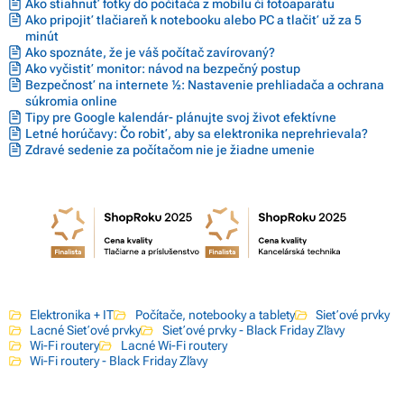
Ako stiahnuť fotky do počítača z mobilu či fotoaparátu
Ako pripojiť tlačiareň k notebooku alebo PC a tlačiť už za 5
minút
Ako spoznáte, že je váš počítač zavírovaný?
Ako vyčistiť monitor: návod na bezpečný postup
Bezpečnosť na internete ½: Nastavenie prehliadača a ochrana
súkromia online
Tipy pre Google kalendár- plánujte svoj život efektívne
Letné horúčavy: Čo robiť, aby sa elektronika neprehrievala?
Zdravé sedenie za počítačom nie je žiadne umenie
Elektronika + IT
Počítače, notebooky a tablety
Sieťové prvky
Lacné Sieťové prvky
Sieťové prvky - Black Friday Zľavy
Wi-Fi routery
Lacné Wi-Fi routery
Wi-Fi routery - Black Friday Zľavy