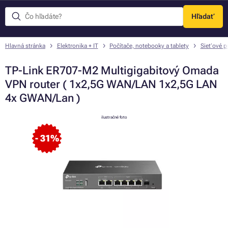
Hľadať
Menu
Hlavná stránka
Elektronika + IT
Počítače, notebooky a tablety
Sieťové p
TP-Link ER707-M2 Multigigabitový Omada
VPN router ( 1x2,5G WAN/LAN 1x2,5G LAN
4x GWAN/Lan )
ilustračné foto
- 31%