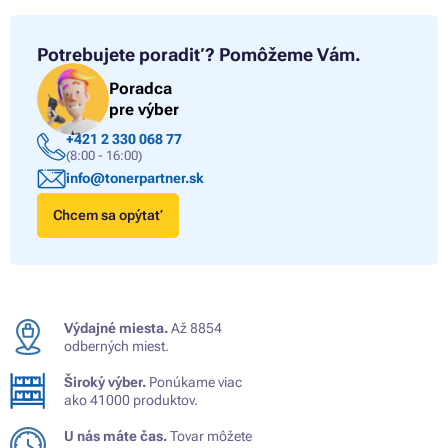
Potrebujete poradiť?
Pomôžeme Vám.
Poradca
pre výber
+421 2 330 068 77
(8:00 - 16:00)
info@tonerpartner.sk
Chcem sa opýtať
Výdajné miesta.
Až 8854
odberných miest.
Široký výber.
Ponúkame viac
ako 41000 produktov.
U nás máte čas.
Tovar môžete