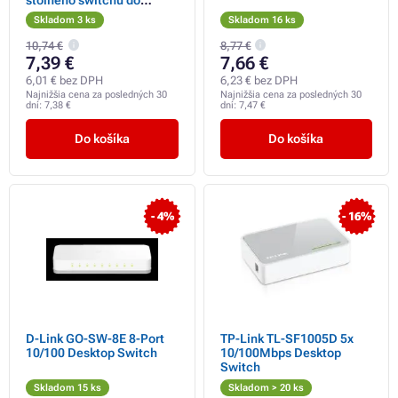
stojana
Skladom 3 ks
Skladom 16 ks
10,74 €
8,77 €
7,39 €
7,66 €
6,01 € bez DPH
6,23 € bez DPH
Najnižšia cena za posledných 30
Najnižšia cena za posledných 30
dní:
7,38 €
dní:
7,47 €
Do košíka
Do košíka
- 4%
- 16%
D-Link GO-SW-8E 8-Port
TP-Link TL-SF1005D 5x
10/100 Desktop Switch
10/100Mbps Desktop
Switch
Skladom 15 ks
Skladom > 20 ks