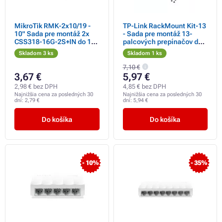
MikroTik RMK-2x10/19 -
TP-Link RackMount Kit-13
10" Sada pre montáž 2x
- Sada pre montáž 13-
CSS318-16G-2S+IN do 1U
palcových prepínačov do
19" Racku
racku
Skladom 3 ks
Skladom 1 ks
7,10 €
3,67 €
5,97 €
2,98 € bez DPH
4,85 € bez DPH
Najnižšia cena za posledných 30
Najnižšia cena za posledných 30
dní:
2,79 €
dní:
5,94 €
Do košíka
Do košíka
- 10%
- 35%