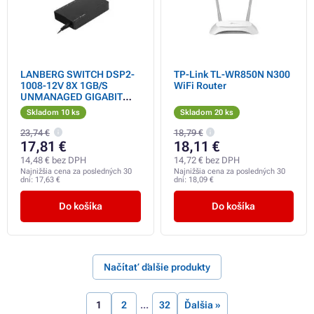
LANBERG SWITCH DSP2-
TP-Link TL-WR850N N300
1008-12V 8X 1GB/S
WiFi Router
UNMANAGED GIGABIT
ETHERNET DESKTOP 12V
Skladom 10 ks
Skladom 20 ks
23,74 €
18,79 €
17,81 €
18,11 €
14,48 € bez DPH
14,72 € bez DPH
Najnižšia cena za posledných 30
Najnižšia cena za posledných 30
dní:
17,63 €
dní:
18,09 €
Do košíka
Do košíka
Načítať ďalšie produkty
1
2
32
Ďalšia »