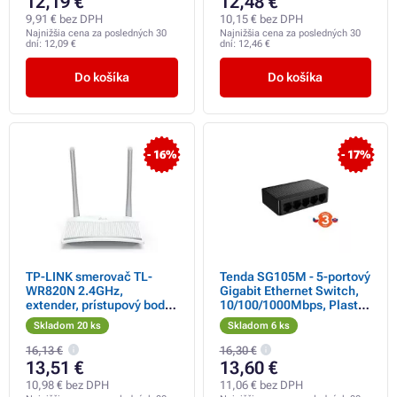
12,19 €
12,48 €
9,91 € bez DPH
10,15 € bez DPH
Najnižšia cena za posledných 30
Najnižšia cena za posledných 30
dní:
12,09 €
dní:
12,46 €
Do košíka
Do košíka
- 16%
- 17%
TP-LINK smerovač TL-
Tenda SG105M - 5-portový
WR820N 2.4GHz,
Gigabit Ethernet Switch,
extender, prístupový bod,
10/100/1000Mbps, Plast,
IPv6, 300Mbps, externá
Desktop
Skladom 20 ks
Skladom 6 ks
pevná anténa, 802.11n,
VLAN, WPS, sieť pre hostí
16,13 €
16,30 €
13,51 €
13,60 €
10,98 € bez DPH
11,06 € bez DPH