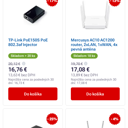
- 17%
- 13%
TP-Link PoE150S PoE
Mercusys AC10 AC1200
802.3af Injector
router, 2xLAN, 1xWAN, 4x
pevná anténa
Skladom > 20 ks
Skladom 18 ks
20,12 €
19,70 €
16,76 €
17,08 €
13,63 € bez DPH
13,89 € bez DPH
Najnižšia cena za posledných 30
Najnižšia cena za posledných 30
dní:
16,73 €
dní:
17,08 €
Do košíka
Do košíka
- 25%
- 4%