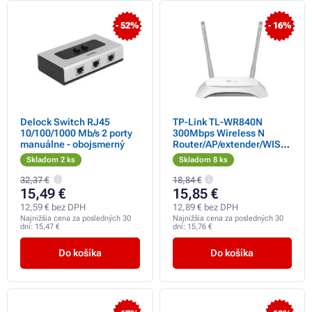
- 52%
- 16%
Delock Switch RJ45
TP-Link TL-WR840N
10/100/1000 Mb/s 2 porty
300Mbps Wireless N
manuálne - obojsmerný
Router/AP/extender/WISP,
5x10/100 RJ45
Skladom 2 ks
Skladom 8 ks
32,37 €
18,84 €
15,49 €
15,85 €
12,59 € bez DPH
12,89 € bez DPH
Najnižšia cena za posledných 30
Najnižšia cena za posledných 30
dní:
15,47 €
dní:
15,76 €
Do košíka
Do košíka