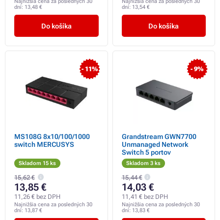
Najnižšia cena za posledných 30
Najnižšia cena za posledných 30
dní:
13,48 €
dní:
13,54 €
Do košíka
Do košíka
- 11%
- 9%
MS108G 8x10/100/1000
Grandstream GWN7700
switch MERCUSYS
Unmanaged Network
Switch 5 portov
Skladom 15 ks
Skladom 3 ks
15,62 €
15,44 €
13,85 €
14,03 €
11,26 € bez DPH
11,41 € bez DPH
Najnižšia cena za posledných 30
Najnižšia cena za posledných 30
dní:
13,87 €
dní:
13,83 €