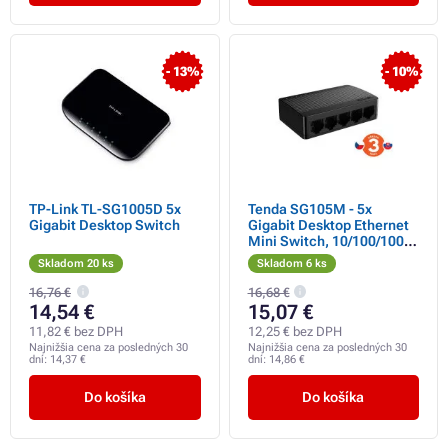
- 13%
- 10%
TP-Link TL-SG1005D 5x
Tenda SG105M - 5x
Gigabit Desktop Switch
Gigabit Desktop Ethernet
Mini Switch, 10/100/1000
Mb/s, 10Gb/s, fanless
Skladom 20 ks
Skladom 6 ks
16,76 €
16,68 €
14,54 €
15,07 €
11,82 € bez DPH
12,25 € bez DPH
Najnižšia cena za posledných 30
Najnižšia cena za posledných 30
dní:
14,37 €
dní:
14,86 €
Do košíka
Do košíka