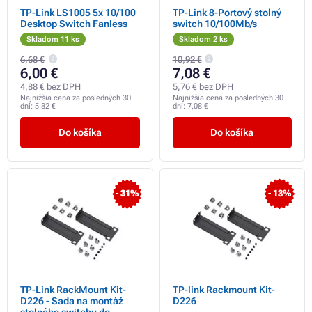
TP-Link LS1005 5x 10/100
TP-Link 8-Portový stolný
Desktop Switch Fanless
switch 10/100Mb/s
Skladom 11 ks
Skladom 2 ks
6,68 €
10,92 €
6,00 €
7,08 €
4,88 € bez DPH
5,76 € bez DPH
Najnižšia cena za posledných 30
Najnižšia cena za posledných 30
dní:
5,82 €
dní:
7,08 €
Do košíka
Do košíka
- 31%
- 13%
TP-Link RackMount Kit-
TP-link Rackmount Kit-
D226 - Sada na montáž
D226
stolného switchu do