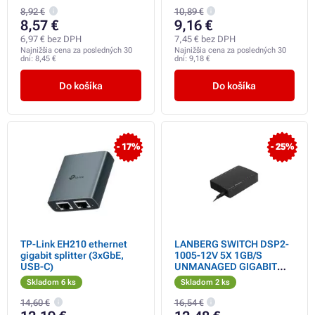
8,92 €
10,89 €
8,57 €
9,16 €
6,97 € bez DPH
7,45 € bez DPH
Najnižšia cena za posledných 30
Najnižšia cena za posledných 30
dní:
8,45 €
dní:
9,18 €
Do košíka
Do košíka
- 17%
- 25%
TP-Link EH210 ethernet
LANBERG SWITCH DSP2-
gigabit splitter (3xGbE,
1005-12V 5X 1GB/S
USB-C)
UNMANAGED GIGABIT
ETHERNET DESKTOP 12V
Skladom 6 ks
Skladom 2 ks
14,60 €
16,54 €