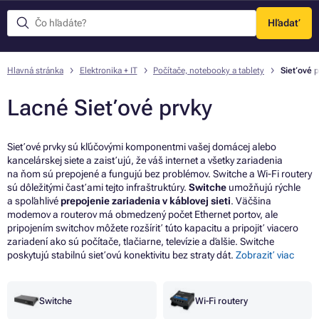
Hľadať
Menu
Hlavná stránka
Elektronika + IT
Počítače, notebooky a tablety
Sieťové p
Lacné Sieťové prvky
Sieťové prvky sú kľúčovými komponentmi vašej domácej alebo
kancelárskej siete a zaisťujú, že váš internet a všetky zariadenia
na ňom sú prepojené a fungujú bez problémov. Switche a Wi-Fi routery
sú dôležitými časťami tejto infraštruktúry.
Switche
umožňujú rýchle
a spoľahlivé
prepojenie zariadenia v káblovej sieti
. Väčšina
modemov a routerov má obmedzený počet Ethernet portov, ale
pripojením switchov môžete rozšíriť túto kapacitu a pripojiť viacero
zariadení ako sú počítače, tlačiarne, televízie a ďalšie. Switche
poskytujú stabilnú sieťovú konektivitu bez straty dát.
Zobraziť viac
Switche
Wi-Fi routery